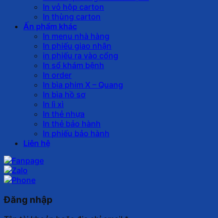
In vỏ hộp carton
In thùng carton
Ấn phẩm khác
In menu nhà hàng
In phiếu giao nhận
in phiếu ra vào cổng
In sổ khám bệnh
In order
In bìa phim X – Quang
In bìa hồ sơ
In lì xì
In thẻ nhựa
In thẻ bảo hành
In phiếu bảo hành
Liên hệ
Đăng nhập