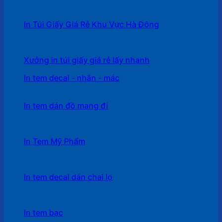
In Túi Giấy Giá Rẻ Khu Vực Hà Đông
Xưởng in túi giấy giá rẻ lấy nhanh
In tem decal - nhãn - mác
In tem dán đồ mang đi
In Tem Mỹ Phẩm
In tem decal dán chai lọ
In tem bạc