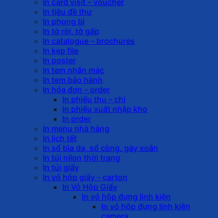
In card visit – voucher
In tiêu đề thư
In phong bì
In tờ rời, tờ gấp
In catalogue – brochures
In kẹp file
In poster
In tem nhãn mác
In tem bảo hành
In hóa đơn – order
In phiếu thu – chi
In phiếu xuất nhập kho
In order
In menu nhà hàng
In lịch tết
In sổ bìa da, sổ còng, gáy xoắn
In túi nilon thời trang
In túi giấy
In vỏ hộp giấy – carton
In Vỏ Hộp Giấy
In vỏ hộp đựng linh kiện
In vỏ hộp đựng linh kiện
camera