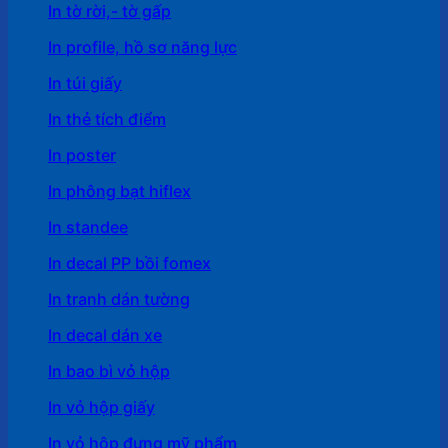
In tờ rời,- tờ gấp
In profile, hồ sơ năng lực
In túi giấy
In thẻ tích điểm
In poster
In phông bạt hiflex
In standee
In decal PP bồi fomex
In tranh dán tường
In decal dán xe
In bao bì vỏ hộp
In vỏ hộp giấy
In vỏ hộp đựng mỹ phẩm