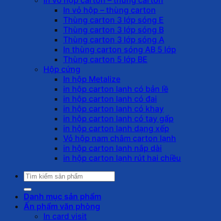
In vỏ hộp – thùng carton
Thùng carton 3 lớp sóng E
Thùng carton 3 lớp sóng B
Thùng carton 3 lớp sóng A
In thùng carton sóng AB 5 lớp
Thùng carton 5 lớp BE
Hộp cứng
In hộp Metalize
in hộp carton lạnh có bản lề
in hộp carton lạnh có đai
in hộp carton lạnh có khay
in hộp carton lạnh có tay gấp
in hộp carton lạnh dạng xếp
Vỏ hộp nam châm carton lạnh
in hộp carton lạnh nắp dài
in hộp carton lạnh rút hai chiều
Tìm
kiếm:
Danh mục sản phẩm
Ấn phẩm văn phòng
In card visit