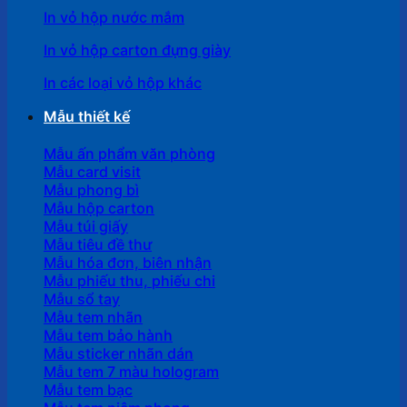
In vỏ hộp nước mắm
In vỏ hộp carton đựng giày
In các loại vỏ hộp khác
Mẫu thiết kế
Mẫu ấn phẩm văn phòng
Mẫu card visit
Mẫu phong bì
Mẫu hộp carton
Mẫu túi giấy
Mẫu tiêu đề thư
Mẫu hóa đơn, biên nhận
Mẫu phiếu thu, phiếu chi
Mẫu sổ tay
Mẫu tem nhãn
Mẫu tem bảo hành
Mẫu sticker nhãn dán
Mẫu tem 7 màu hologram
Mẫu tem bạc