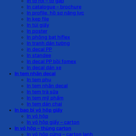
In tờ rơi – tờ gấp
In catalogue – brochure
In profile, hồ sơ năng lực
In kẹp file
In túi giấy
In poster
In phông bạt hiflex
In tranh dán tường
in decal PP
In standee
In decal PP bồi fomex
In decal dán xe
In tem nhãn decal
In tem phụ
In tem nhãn decal
In tem trà sữa
In tem mỹ phẩm
In tem dán chai
In bao bì vỏ hộp giấy
In vỏ hộp
In vỏ hộp giấy – carton
In vỏ hộp – thùng carton
In vỏ hộp cứng – carton lạnh