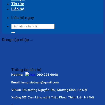
Tin tức
Liên hệ
Liên hệ ngay
Tìm
kiếm:
Đang cập nhập …
Thông tin liên hệ
Hotline:
090 225 4648
Email:
inmptvietnam@gmail.com
VPGD:
369 đường Nguyễn Trãi, Khương Đình, Hà Nội
Xưởng SX:
Cụm Làng nghề Triều Khúc, Thịnh Liệt, Hà Nội