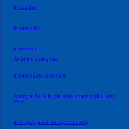
In voucher
In card visit
In phong bì
Ấn phẩm quảng cáo
In catalogue – brochure
Xưởng in Túi Giấy giá rẻ lấy nhanh ở đâu Hưng
Yên?
In túi giấy giá rẻ khu vực Cầu Giấy