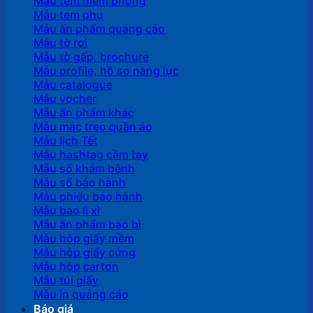
Mẫu tem niêm phong
Mẫu tem phụ
Mẫu ấn phẩm quảng cáo
Mẫu tờ rơi
Mẫu tờ gấp, brochure
Mẫu profile, hồ sơ năng lực
Mẫu catalogue
Mẫu vocher
Mẫu ấn phẩm khác
Mẫu mác treo quần áo
Mẫu lịch Tết
Mẫu hashtag cầm tay
Mẫu sổ khám bệnh
Mẫu sổ bảo hành
Mẫu phiếu bảo hành
Mẫu bao lì xì
Mẫu ấn phẩm bao bì
Mẫu hộp giấy mềm
Mẫu hộp giấy cứng
Mẫu hộp carton
Mẫu túi giấy
Mẫu in quảng cáo
Báo giá