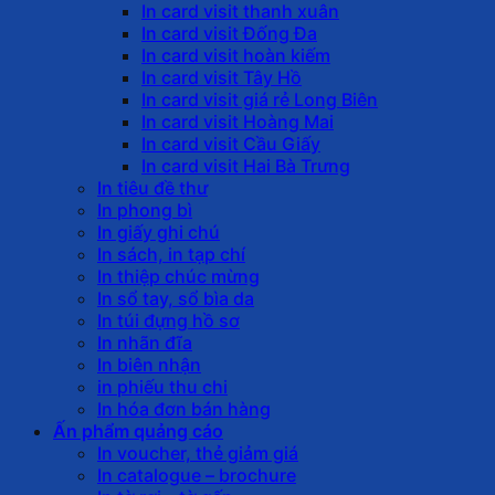
In card visit thanh xuân
In card visit Đống Đa
In card visit hoàn kiếm
In card visit Tây Hồ
In card visit giá rẻ Long Biên
In card visit Hoàng Mai
In card visit Cầu Giấy
In card visit Hai Bà Trưng
In tiêu đề thư
In phong bì
In giấy ghi chú
In sách, in tạp chí
In thiệp chúc mừng
In sổ tay, sổ bìa da
In túi đựng hồ sơ
In nhãn đĩa
In biên nhận
in phiếu thu chi
In hóa đơn bán hàng
Ấn phẩm quảng cáo
In voucher, thẻ giảm giá
In catalogue – brochure