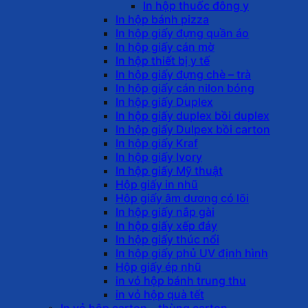
In hộp thuốc đông y
In hộp bánh pizza
In hộp giấy đựng quần áo
In hộp giấy cán mờ
In hộp thiết bị y tế
In hộp giấy đựng chè – trà
In hộp giấy cán nilon bóng
In hộp giấy Duplex
In hộp giấy duplex bồi duplex
In hộp giấy Dulpex bồi carton
In hộp giấy Kraf
In hộp giấy Ivory
In hộp giấy Mỹ thuật
Hộp giấy in nhũ
Hộp giấy âm dương có lõi
In hộp giấy nắp gài
In hộp giấy xếp đáy
In hộp giấy thúc nổi
In hộp giấy phủ UV định hình
Hộp giấy ép nhũ
in vỏ hộp bánh trung thu
in vỏ hộp quà tết
In vỏ hộp carton – thùng carton