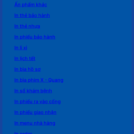
Ấn phẩm khác
In thẻ bảo hành
In thẻ nhựa
In phiếu bảo hành
In lì xì
In lịch tết
In bìa hồ sơ
In bìa phim X - Quang
In sổ khám bệnh
In phiếu ra vào cổng
In phiếu giao nhận
In menu nhà hàng
In order