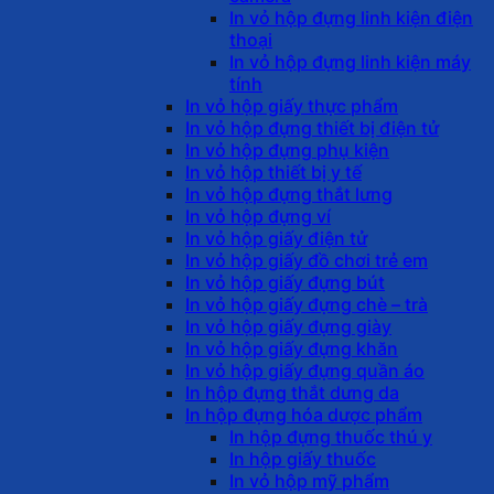
In vỏ hộp đựng linh kiện điện
thoại
In vỏ hộp đựng linh kiện máy
tính
In vỏ hộp giấy thực phẩm
In vỏ hộp đựng thiết bị điện tử
In vỏ hộp đựng phụ kiện
In vỏ hộp thiết bị y tế
In vỏ hộp đựng thắt lưng
In vỏ hộp đựng ví
In vỏ hộp giấy điện tử
In vỏ hộp giấy đồ chơi trẻ em
In vỏ hộp giấy đựng bút
In vỏ hộp giấy đựng chè – trà
In vỏ hộp giấy đựng giày
In vỏ hộp giấy đựng khăn
In vỏ hộp giấy đựng quần áo
In hộp đựng thắt dưng da
In hộp đựng hóa dược phẩm
In hộp đựng thuốc thú y
In hộp giấy thuốc
In vỏ hộp mỹ phẩm