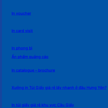
In voucher
In card visit
In phong bì
Ấn phẩm quảng cáo
In catalogue – brochure
Xưởng in Túi Giấy giá rẻ lấy nhanh ở đâu Hưng Yên?
In túi giấy giá rẻ khu vực Cầu Giấy