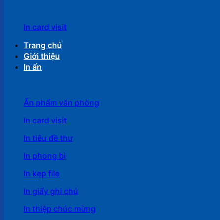
In card visit
Trang chủ
Giới thiệu
In ấn
Ấn phẩm văn phòng
In card visit
In tiêu đề thư
In phong bì
In kẹp file
In giấy ghi chú
In thiệp chúc mừng