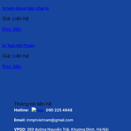
In tem decal dán chai lọ
Giá: Liên hệ
Đọc tiếp
In Tem Mỹ Phẩm
Giá: Liên hệ
Đọc tiếp
Thông tin liên hệ
Hotline:
090 225 4648
Email:
inmptvietnam@gmail.com
VPGD:
369 đường Nguyễn Trãi, Khương Đình, Hà Nội