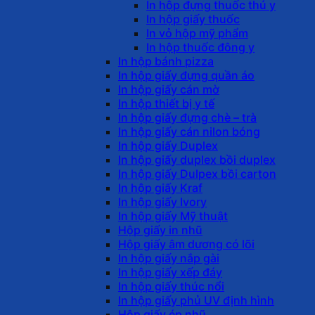
In hộp đựng thuốc thú y
In hộp giấy thuốc
In vỏ hộp mỹ phẩm
In hộp thuốc đông y
In hộp bánh pizza
In hộp giấy đựng quần áo
In hộp giấy cán mờ
In hộp thiết bị y tế
In hộp giấy đựng chè – trà
In hộp giấy cán nilon bóng
In hộp giấy Duplex
In hộp giấy duplex bồi duplex
In hộp giấy Dulpex bồi carton
In hộp giấy Kraf
In hộp giấy Ivory
In hộp giấy Mỹ thuật
Hộp giấy in nhũ
Hộp giấy âm dương có lõi
In hộp giấy nắp gài
In hộp giấy xếp đáy
In hộp giấy thúc nổi
In hộp giấy phủ UV định hình
Hộp giấy ép nhũ