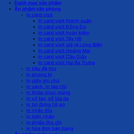
Danh mục sản phẩm
Ấn phẩm văn phòng
In card visit
In card visit thanh xuân
In card visit Đống Đa
In card visit hoàn kiếm
In card visit Tây Hồ
In card visit giá rẻ Long Biên
In card visit Hoàng Mai
In card visit Cầu Giấy
In card visit Hai Bà Trưng
In tiêu đề thư
In phong bì
In giấy ghi chú
In sách, in tạp chí
In thiệp chúc mừng
In sổ tay, sổ bìa da
In túi đựng hồ sơ
In nhãn đĩa
In biên nhận
in phiếu thu chi
In hóa đơn bán hàng