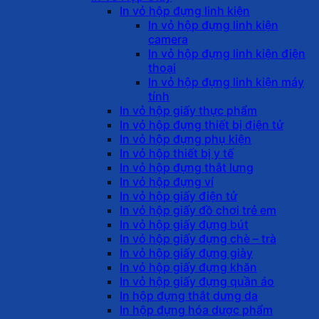
In vỏ hộp đựng linh kiện
In vỏ hộp đựng linh kiện
camera
In vỏ hộp đựng linh kiện điện
thoại
In vỏ hộp đựng linh kiện máy
tính
In vỏ hộp giấy thực phẩm
In vỏ hộp đựng thiết bị điện tử
In vỏ hộp đựng phụ kiện
In vỏ hộp thiết bị y tế
In vỏ hộp đựng thắt lưng
In vỏ hộp đựng ví
In vỏ hộp giấy điện tử
In vỏ hộp giấy đồ chơi trẻ em
In vỏ hộp giấy đựng bút
In vỏ hộp giấy đựng chè – trà
In vỏ hộp giấy đựng giày
In vỏ hộp giấy đựng khăn
In vỏ hộp giấy đựng quần áo
In hộp đựng thắt dưng da
In hộp đựng hóa dược phẩm