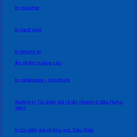
In voucher
In card visit
In phong bì
Ấn phẩm quảng cáo
In catalogue – brochure
Xưởng in Túi Giấy giá rẻ lấy nhanh ở đâu Hưng
Yên?
In túi giấy giá rẻ khu vực Cầu Giấy