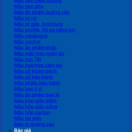
Mẫu tem niêm phong
Mẫu tem phụ
Mẫu ấn phẩm quảng cáo
Mẫu tờ rơi
Mẫu tờ gấp, brochure
Mẫu profile, hồ sơ năng lực
Mẫu catalogue
Mẫu vocher
Mẫu ấn phẩm khác
Mẫu mác treo quần áo
Mẫu lịch Tết
Mẫu hashtag cầm tay
Mẫu sổ khám bệnh
Mẫu sổ bảo hành
Mẫu phiếu bảo hành
Mẫu bao lì xì
Mẫu ấn phẩm bao bì
Mẫu hộp giấy mềm
Mẫu hộp giấy cứng
Mẫu hộp carton
Mẫu túi giấy
Mẫu in quảng cáo
Báo giá