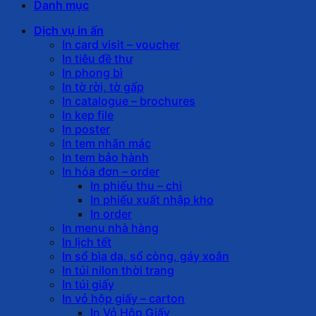
Danh mục
Dịch vụ in ấn
In card visit – voucher
In tiêu đề thư
In phong bì
In tờ rời, tờ gấp
In catalogue – brochures
In kẹp file
In poster
In tem nhãn mác
In tem bảo hành
In hóa đơn – order
In phiếu thu – chi
In phiếu xuất nhập kho
In order
In menu nhà hàng
In lịch tết
In sổ bìa da, sổ còng, gáy xoắn
In túi nilon thời trang
In túi giấy
In vỏ hộp giấy – carton
In Vỏ Hộp Giấy