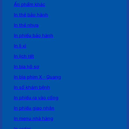
Ấn phẩm khác
In thẻ bảo hành
In thẻ nhựa
In phiếu bảo hành
In lì xì
In lịch tết
In bìa hồ sơ
In bìa phim X - Quang
In sổ khám bệnh
In phiếu ra vào cổng
In phiếu giao nhận
In menu nhà hàng
In order