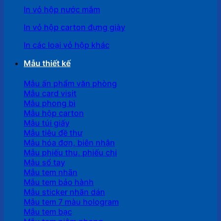
In vỏ hộp nước mắm
In vỏ hộp carton đựng giày
In các loại vỏ hộp khác
Mẫu thiết kế
Mẫu ấn phẩm văn phòng
Mẫu card visit
Mẫu phong bì
Mẫu hộp carton
Mẫu túi giấy
Mẫu tiêu đề thư
Mẫu hóa đơn, biên nhận
Mẫu phiếu thu, phiếu chi
Mẫu sổ tay
Mẫu tem nhãn
Mẫu tem bảo hành
Mẫu sticker nhãn dán
Mẫu tem 7 màu hologram
Mẫu tem bạc