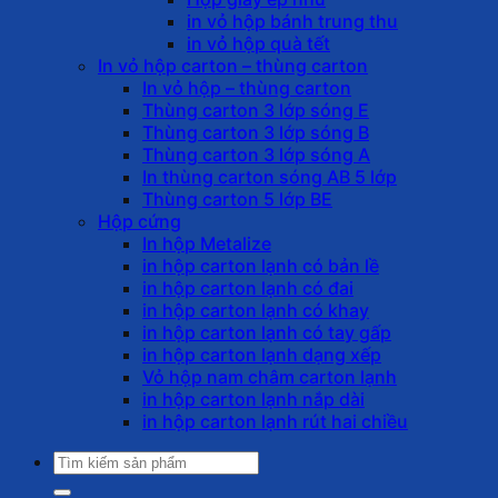
in vỏ hộp bánh trung thu
in vỏ hộp quà tết
In vỏ hộp carton – thùng carton
In vỏ hộp – thùng carton
Thùng carton 3 lớp sóng E
Thùng carton 3 lớp sóng B
Thùng carton 3 lớp sóng A
In thùng carton sóng AB 5 lớp
Thùng carton 5 lớp BE
Hộp cứng
In hộp Metalize
in hộp carton lạnh có bản lề
in hộp carton lạnh có đai
in hộp carton lạnh có khay
in hộp carton lạnh có tay gấp
in hộp carton lạnh dạng xếp
Vỏ hộp nam châm carton lạnh
in hộp carton lạnh nắp dài
in hộp carton lạnh rút hai chiều
Tìm
kiếm: