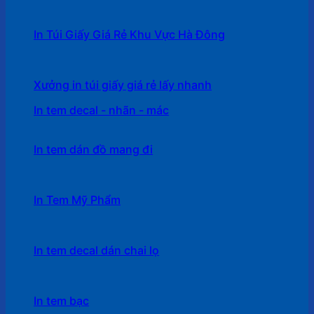
In Túi Giấy Giá Rẻ Khu Vực Hà Đông
Xưởng in túi giấy giá rẻ lấy nhanh
In tem decal - nhãn - mác
In tem dán đồ mang đi
In Tem Mỹ Phẩm
In tem decal dán chai lọ
In tem bạc