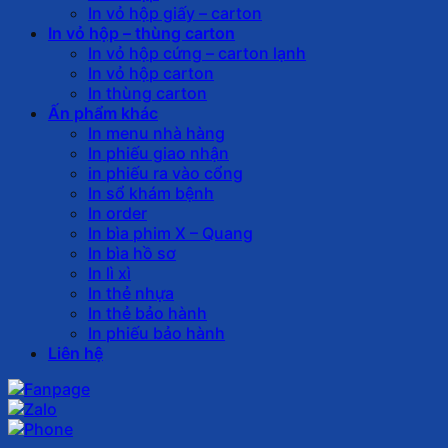
In vỏ hộp giấy – carton
In vỏ hộp – thùng carton
In vỏ hộp cứng – carton lạnh
In vỏ hộp carton
In thùng carton
Ấn phẩm khác
In menu nhà hàng
In phiếu giao nhận
in phiếu ra vào cổng
In sổ khám bệnh
In order
In bìa phim X – Quang
In bìa hồ sơ
In lì xì
In thẻ nhựa
In thẻ bảo hành
In phiếu bảo hành
Liên hệ