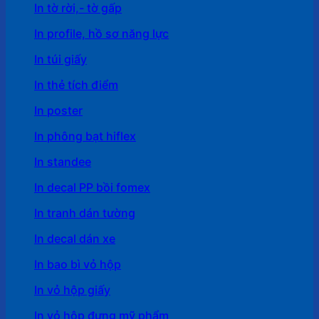
In tờ rời,- tờ gấp
In profile, hồ sơ năng lực
In túi giấy
In thẻ tích điểm
In poster
In phông bạt hiflex
In standee
In decal PP bồi fomex
In tranh dán tường
In decal dán xe
In bao bì vỏ hộp
In vỏ hộp giấy
In vỏ hộp đựng mỹ phẩm