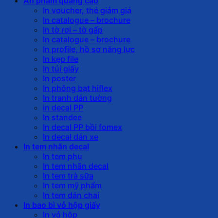
Ấn phẩm quảng cáo
In voucher, thẻ giảm giá
In catalogue – brochure
In tờ rơi – tờ gấp
In catalogue – brochure
In profile, hồ sơ năng lực
In kẹp file
In túi giấy
In poster
In phông bạt hiflex
In tranh dán tường
in decal PP
In standee
In decal PP bồi fomex
In decal dán xe
In tem nhãn decal
In tem phụ
In tem nhãn decal
In tem trà sữa
In tem mỹ phẩm
In tem dán chai
In bao bì vỏ hộp giấy
In vỏ hộp