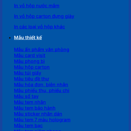
In vỏ hộp nước mắm
In vỏ hộp carton đựng giày
In các loại vỏ hộp khác
Mẫu thiết kế
Mẫu ấn phẩm văn phòng
Mẫu card visit
Mẫu phong bì
Mẫu hộp carton
Mẫu túi giấy
Mẫu tiêu đề thư
Mẫu hóa đơn, biên nhận
Mẫu phiếu thu, phiếu chi
Mẫu sổ tay
Mẫu tem nhãn
Mẫu tem bảo hành
Mẫu sticker nhãn dán
Mẫu tem 7 màu hologram
Mẫu tem bạc