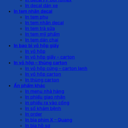
In decal dán xe
In tem nhãn decal
In tem phụ
In tem nhãn decal
In tem trà sữa
In tem mỹ phẩm
In tem dán chai
In bao bì vỏ hộp giấy
In vỏ hộp
In vỏ hộp giấy – carton
In vỏ hộp – thùng carton
In vỏ hộp cứng – carton lạnh
In vỏ hộp carton
In thùng carton
Ấn phẩm khác
In menu nhà hàng
In phiếu giao nhận
in phiếu ra vào cổng
In sổ khám bệnh
In order
In bìa phim X – Quang
In bìa hồ sơ