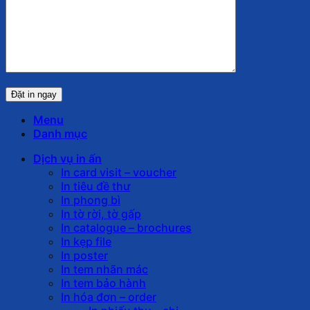
Menu
Danh mục
Dịch vụ in ấn
In card visit – voucher
In tiêu đề thư
In phong bì
In tờ rời, tờ gấp
In catalogue – brochures
In kẹp file
In poster
In tem nhãn mác
In tem bảo hành
In hóa đơn – order