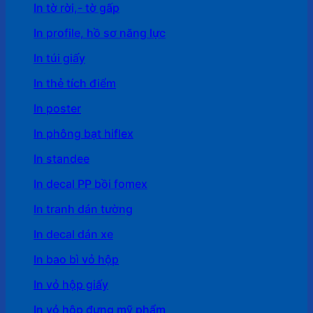
In tờ rời,- tờ gấp
In profile, hồ sơ năng lực
In túi giấy
In thẻ tích điểm
In poster
In phông bạt hiflex
In standee
In decal PP bồi fomex
In tranh dán tường
In decal dán xe
In bao bì vỏ hộp
In vỏ hộp giấy
In vỏ hộp đựng mỹ phẩm