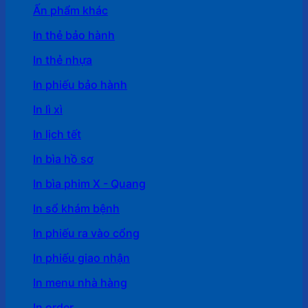
Ấn phẩm khác
In thẻ bảo hành
In thẻ nhựa
In phiếu bảo hành
In lì xì
In lịch tết
In bìa hồ sơ
In bìa phim X - Quang
In sổ khám bệnh
In phiếu ra vào cổng
In phiếu giao nhận
In menu nhà hàng
In order