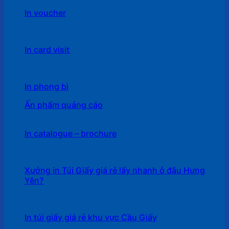
In voucher
In card visit
In phong bì
Ấn phẩm quảng cáo
In catalogue – brochure
Xưởng in Túi Giấy giá rẻ lấy nhanh ở đâu Hưng
Yên?
In túi giấy giá rẻ khu vực Cầu Giấy