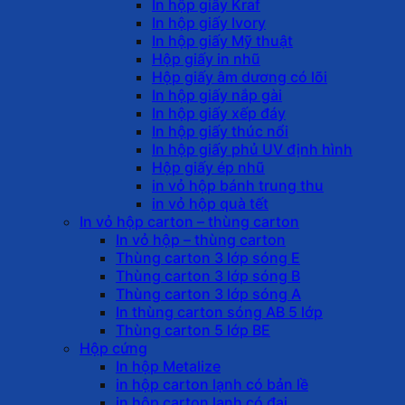
In hộp giấy Kraf
In hộp giấy Ivory
In hộp giấy Mỹ thuật
Hộp giấy in nhũ
Hộp giấy âm dương có lõi
In hộp giấy nắp gài
In hộp giấy xếp đáy
In hộp giấy thúc nổi
In hộp giấy phủ UV định hình
Hộp giấy ép nhũ
in vỏ hộp bánh trung thu
in vỏ hộp quà tết
In vỏ hộp carton – thùng carton
In vỏ hộp – thùng carton
Thùng carton 3 lớp sóng E
Thùng carton 3 lớp sóng B
Thùng carton 3 lớp sóng A
In thùng carton sóng AB 5 lớp
Thùng carton 5 lớp BE
Hộp cứng
In hộp Metalize
in hộp carton lạnh có bản lề
in hộp carton lạnh có đai