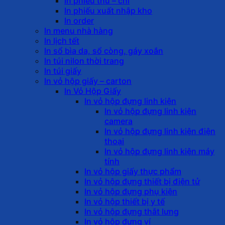
In phiếu thu – chi
In phiếu xuất nhập kho
In order
In menu nhà hàng
In lịch tết
In sổ bìa da, sổ còng, gáy xoắn
In túi nilon thời trang
In túi giấy
In vỏ hộp giấy – carton
In Vỏ Hộp Giấy
In vỏ hộp đựng linh kiện
In vỏ hộp đựng linh kiện
camera
In vỏ hộp đựng linh kiện điện
thoại
In vỏ hộp đựng linh kiện máy
tính
In vỏ hộp giấy thực phẩm
In vỏ hộp đựng thiết bị điện tử
In vỏ hộp đựng phụ kiện
In vỏ hộp thiết bị y tế
In vỏ hộp đựng thắt lưng
In vỏ hộp đựng ví