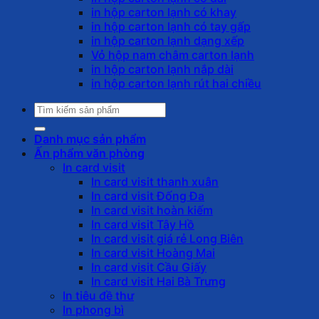
in hộp carton lạnh có khay
in hộp carton lạnh có tay gấp
in hộp carton lạnh dạng xếp
Vỏ hộp nam châm carton lạnh
in hộp carton lạnh nắp dài
in hộp carton lạnh rút hai chiều
Tìm
kiếm:
Danh mục sản phẩm
Ấn phẩm văn phòng
In card visit
In card visit thanh xuân
In card visit Đống Đa
In card visit hoàn kiếm
In card visit Tây Hồ
In card visit giá rẻ Long Biên
In card visit Hoàng Mai
In card visit Cầu Giấy
In card visit Hai Bà Trưng
In tiêu đề thư
In phong bì