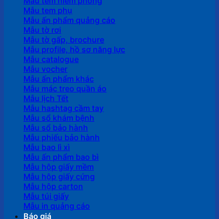
Mẫu tem niêm phong
Mẫu tem phụ
Mẫu ấn phẩm quảng cáo
Mẫu tờ rơi
Mẫu tờ gấp, brochure
Mẫu profile, hồ sơ năng lực
Mẫu catalogue
Mẫu vocher
Mẫu ấn phẩm khác
Mẫu mác treo quần áo
Mẫu lịch Tết
Mẫu hashtag cầm tay
Mẫu sổ khám bệnh
Mẫu sổ bảo hành
Mẫu phiếu bảo hành
Mẫu bao lì xì
Mẫu ấn phẩm bao bì
Mẫu hộp giấy mềm
Mẫu hộp giấy cứng
Mẫu hộp carton
Mẫu túi giấy
Mẫu in quảng cáo
Báo giá