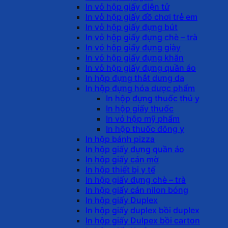
In vỏ hộp giấy điện tử
In vỏ hộp giấy đồ chơi trẻ em
In vỏ hộp giấy đựng bút
In vỏ hộp giấy đựng chè – trà
In vỏ hộp giấy đựng giày
In vỏ hộp giấy đựng khăn
In vỏ hộp giấy đựng quần áo
In hộp đựng thắt dưng da
In hộp đựng hóa dược phẩm
In hộp đựng thuốc thú y
In hộp giấy thuốc
In vỏ hộp mỹ phẩm
In hộp thuốc đông y
In hộp bánh pizza
In hộp giấy đựng quần áo
In hộp giấy cán mờ
In hộp thiết bị y tế
In hộp giấy đựng chè – trà
In hộp giấy cán nilon bóng
In hộp giấy Duplex
In hộp giấy duplex bồi duplex
In hộp giấy Dulpex bồi carton