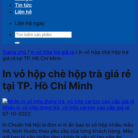
Tin tức
Liên hệ
Liên hệ ngay
Tìm
kiếm:
Trang chủ
/
in vỏ hộp trà giá rẻ
/
In vỏ hộp chè hộp trà
giá rẻ tại TP. Hồ Chí Minh
In vỏ hộp chè hộp trà giá rẻ
tại TP. Hồ Chí Minh
Nhận in vỏ hộp đựng trà, vỏ hộp carton cao cấp giá rẻ
07-10-2022
In Chuẩn Hà Nội là đơn vi in ấn bao bì vỏ hộp nhiều mẫu
mã, kích thước theo yêu cầu của từng khách hàng. Mẫu
mã bao bì sản phẩm đẹp chính là yếu tố tạo nên ấn