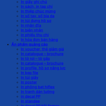
In giấy ghi chú
In sách, in tạp chí
In thiệp chúc mừng
In sổ tay, sổ bìa da
In túi đựng hồ sơ
In nhãn đĩa
In biên nhận
in phiếu thu chi
In hóa đơn bán hàng
Ấn phẩm quảng cáo
In voucher, thẻ giảm giá
In catalogue – brochure
In tờ rơi – tờ gấp
In catalogue – brochure
In profile, hồ sơ năng lực
In kẹp file
In túi giấy
In poster
In phông bạt hiflex
In tranh dán tường
in decal PP
In standee
In decal PP bồi fomex