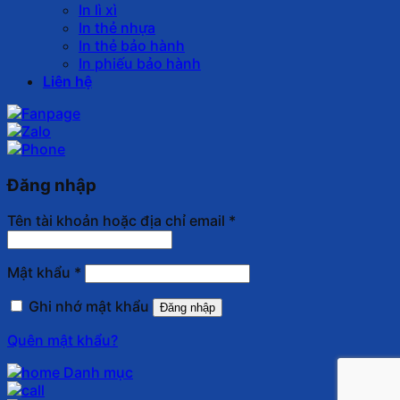
In lì xì
In thẻ nhựa
In thẻ bảo hành
In phiếu bảo hành
Liên hệ
Đăng nhập
Tên tài khoản hoặc địa chỉ email
*
Mật khẩu
*
Ghi nhớ mật khẩu
Đăng nhập
Quên mật khẩu?
Danh mục