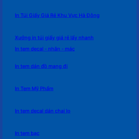
In Túi Giấy Giá Rẻ Khu Vực Hà Đông
Xưởng in túi giấy giá rẻ lấy nhanh
In tem decal - nhãn - mác
In tem dán đồ mang đi
In Tem Mỹ Phẩm
In tem decal dán chai lọ
In tem bạc