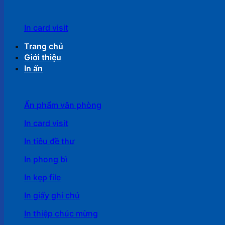
In card visit
Trang chủ
Giới thiệu
In ấn
Ấn phẩm văn phòng
In card visit
In tiêu đề thư
In phong bì
In kẹp file
In giấy ghi chú
In thiệp chúc mừng