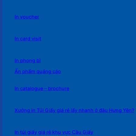
In voucher
In card visit
In phong bì
Ấn phẩm quảng cáo
In catalogue – brochure
Xưởng in Túi Giấy giá rẻ lấy nhanh ở đâu Hưng Yên?
In túi giấy giá rẻ khu vực Cầu Giấy