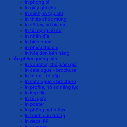
In phong bì
In giấy ghi chú
In sách, in tạp chí
In thiệp chúc mừng
In sổ tay, sổ bìa da
In túi đựng hồ sơ
In nhãn đĩa
In biên nhận
in phiếu thu chi
In hóa đơn bán hàng
Ấn phẩm quảng cáo
In voucher, thẻ giảm giá
In catalogue – brochure
In tờ rơi – tờ gấp
In catalogue – brochure
In profile, hồ sơ năng lực
In kẹp file
In túi giấy
In poster
In phông bạt hiflex
In tranh dán tường
in decal PP
In standee