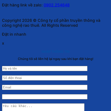
Đặt hàng link về zalo:
0902.254648
Copyright 2026 © Công ty cổ phần truyền thông và
công nghệ rao thuê. All Rights Reserved
Đặt in nhanh
x
NHẬP THÔNG TIN
Chúng tôi sẽ liên hệ lại ngay sau khi bạn đặt hàng!