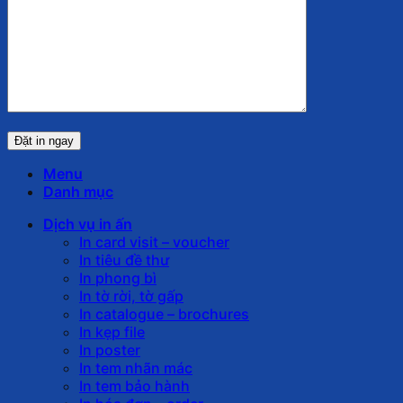
Menu
Danh mục
Dịch vụ in ấn
In card visit – voucher
In tiêu đề thư
In phong bì
In tờ rời, tờ gấp
In catalogue – brochures
In kẹp file
In poster
In tem nhãn mác
In tem bảo hành