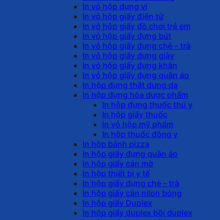
In vỏ hộp đựng ví
In vỏ hộp giấy điện tử
In vỏ hộp giấy đồ chơi trẻ em
In vỏ hộp giấy đựng bút
In vỏ hộp giấy đựng chè – trà
In vỏ hộp giấy đựng giày
In vỏ hộp giấy đựng khăn
In vỏ hộp giấy đựng quần áo
In hộp đựng thắt dưng da
In hộp đựng hóa dược phẩm
In hộp đựng thuốc thú y
In hộp giấy thuốc
In vỏ hộp mỹ phẩm
In hộp thuốc đông y
In hộp bánh pizza
In hộp giấy đựng quần áo
In hộp giấy cán mờ
In hộp thiết bị y tế
In hộp giấy đựng chè – trà
In hộp giấy cán nilon bóng
In hộp giấy Duplex
In hộp giấy duplex bồi duplex