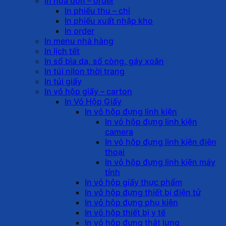
In hóa đơn – order
In phiếu thu – chi
In phiếu xuất nhập kho
In order
In menu nhà hàng
In lịch tết
In sổ bìa da, sổ còng, gáy xoắn
In túi nilon thời trang
In túi giấy
In vỏ hộp giấy – carton
In Vỏ Hộp Giấy
In vỏ hộp đựng linh kiện
In vỏ hộp đựng linh kiện
camera
In vỏ hộp đựng linh kiện điện
thoại
In vỏ hộp đựng linh kiện máy
tính
In vỏ hộp giấy thực phẩm
In vỏ hộp đựng thiết bị điện tử
In vỏ hộp đựng phụ kiện
In vỏ hộp thiết bị y tế
In vỏ hộp đựng thắt lưng