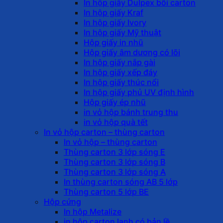
In hộp giấy Dulpex bồi carton
In hộp giấy Kraf
In hộp giấy Ivory
In hộp giấy Mỹ thuật
Hộp giấy in nhũ
Hộp giấy âm dương có lõi
In hộp giấy nắp gài
In hộp giấy xếp đáy
In hộp giấy thúc nổi
In hộp giấy phủ UV định hình
Hộp giấy ép nhũ
in vỏ hộp bánh trung thu
in vỏ hộp quà tết
In vỏ hộp carton – thùng carton
In vỏ hộp – thùng carton
Thùng carton 3 lớp sóng E
Thùng carton 3 lớp sóng B
Thùng carton 3 lớp sóng A
In thùng carton sóng AB 5 lớp
Thùng carton 5 lớp BE
Hộp cứng
In hộp Metalize
in hộp carton lạnh có bản lề