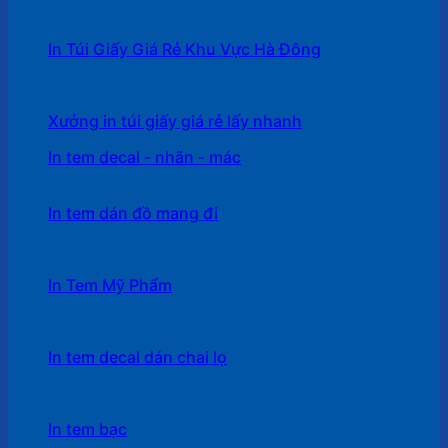
In Túi Giấy Giá Rẻ Khu Vực Hà Đông
Xưởng in túi giấy giá rẻ lấy nhanh
In tem decal - nhãn - mác
In tem dán đồ mang đi
In Tem Mỹ Phẩm
In tem decal dán chai lọ
In tem bạc