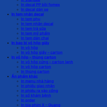
In decal PP bồi fomex
In decal dán xe
In tem nhãn decal
In tem phụ
In tem nhãn decal
In tem trà sữa
In tem mỹ phẩm
In tem dán chai
In bao bì vỏ hộp giấy
In vỏ hộp
In vỏ hộp giấy – carton
In vỏ hộp – thùng carton
In vỏ hộp cứng – carton lạnh
In vỏ hộp carton
In thùng carton
Ấn phẩm khác
In menu nhà hàng
In phiếu giao nhận
in phiếu ra vào cổng
In sổ khám bệnh
In order
In bìa phim X – Quang