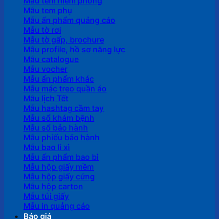
Mẫu tem niêm phong
Mẫu tem phụ
Mẫu ấn phẩm quảng cáo
Mẫu tờ rơi
Mẫu tờ gấp, brochure
Mẫu profile, hồ sơ năng lực
Mẫu catalogue
Mẫu vocher
Mẫu ấn phẩm khác
Mẫu mác treo quần áo
Mẫu lịch Tết
Mẫu hashtag cầm tay
Mẫu sổ khám bệnh
Mẫu sổ bảo hành
Mẫu phiếu bảo hành
Mẫu bao lì xì
Mẫu ấn phẩm bao bì
Mẫu hộp giấy mềm
Mẫu hộp giấy cứng
Mẫu hộp carton
Mẫu túi giấy
Mẫu in quảng cáo
Báo giá