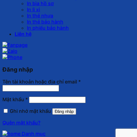
In bìa hồ sơ
In lì xì
In thẻ nhựa
In thẻ bảo hành
In phiếu bảo hành
Liên hệ
Đăng nhập
Tên tài khoản hoặc địa chỉ email
*
Mật khẩu
*
Ghi nhớ mật khẩu
Đăng nhập
Quên mật khẩu?
Danh mục