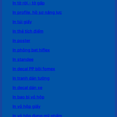
In tờ rời,- tờ gấp
In profile, hồ sơ năng lực
In túi giấy
In thẻ tích điểm
In poster
In phông bạt hiflex
In standee
In decal PP bồi fomex
In tranh dán tường
In decal dán xe
In bao bì vỏ hộp
In vỏ hộp giấy
In vỏ hộp đựng mỹ phẩm