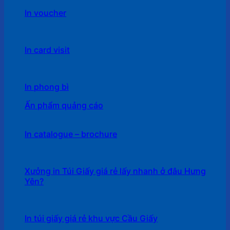
In voucher
In card visit
In phong bì
Ấn phẩm quảng cáo
In catalogue – brochure
Xưởng in Túi Giấy giá rẻ lấy nhanh ở đâu Hưng
Yên?
In túi giấy giá rẻ khu vực Cầu Giấy