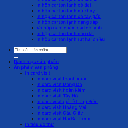
in hộp carton lạnh có đai
in hộp carton lạnh có khay
in hộp carton lạnh có tay gấp
in hộp carton lạnh dạng xếp
Vỏ hộp nam châm carton lạnh
in hộp carton lạnh nắp dài
in hộp carton lạnh rút hai chiều
Tìm
kiếm:
Danh mục sản phẩm
Ấn phẩm văn phòng
In card visit
In card visit thanh xuân
In card visit Đống Đa
In card visit hoàn kiếm
In card visit Tây Hồ
In card visit giá rẻ Long Biên
In card visit Hoàng Mai
In card visit Cầu Giấy
In card visit Hai Bà Trưng
In tiêu đề thư