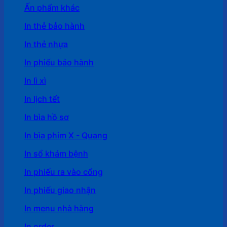
Ấn phẩm khác
In thẻ bảo hành
In thẻ nhựa
In phiếu bảo hành
In lì xì
In lịch tết
In bìa hồ sơ
In bìa phim X - Quang
In sổ khám bệnh
In phiếu ra vào cổng
In phiếu giao nhận
In menu nhà hàng
In order