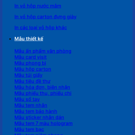
In vỏ hộp nước mắm
In vỏ hộp carton đựng giày
In các loại vỏ hộp khác
Mẫu thiết kế
Mẫu ấn phẩm văn phòng
Mẫu card visit
Mẫu phong bì
Mẫu hộp carton
Mẫu túi giấy
Mẫu tiêu đề thư
Mẫu hóa đơn, biên nhận
Mẫu phiếu thu, phiếu chi
Mẫu sổ tay
Mẫu tem nhãn
Mẫu tem bảo hành
Mẫu sticker nhãn dán
Mẫu tem 7 màu hologram
Mẫu tem bạc