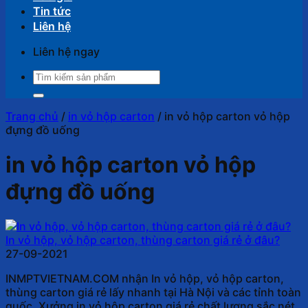
Tin tức
Liên hệ
Liên hệ ngay
Tìm
kiếm:
Trang chủ
/
in vỏ hộp carton
/
in vỏ hộp carton vỏ hộp
đựng đồ uống
in vỏ hộp carton vỏ hộp
đựng đồ uống
In vỏ hộp, vỏ hộp carton, thùng carton giá rẻ ở đâu?
27-09-2021
INMPTVIETNAM.COM nhận In vỏ hộp, vỏ hộp carton,
thùng carton giá rẻ lấy nhanh tại Hà Nội và các tỉnh toàn
quốc. Xưởng in vỏ hộp carton giá rẻ chất lượng sắc nét.