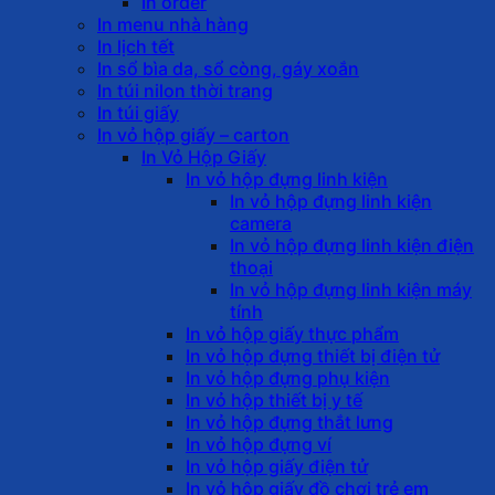
In order
In menu nhà hàng
In lịch tết
In sổ bìa da, sổ còng, gáy xoắn
In túi nilon thời trang
In túi giấy
In vỏ hộp giấy – carton
In Vỏ Hộp Giấy
In vỏ hộp đựng linh kiện
In vỏ hộp đựng linh kiện
camera
In vỏ hộp đựng linh kiện điện
thoại
In vỏ hộp đựng linh kiện máy
tính
In vỏ hộp giấy thực phẩm
In vỏ hộp đựng thiết bị điện tử
In vỏ hộp đựng phụ kiện
In vỏ hộp thiết bị y tế
In vỏ hộp đựng thắt lưng
In vỏ hộp đựng ví
In vỏ hộp giấy điện tử
In vỏ hộp giấy đồ chơi trẻ em