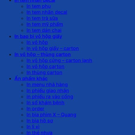
In tem phụ
In tem nhãn decal
In tem trà sữa
In tem mỹ phẩm
In tem dán chai
In bao bì vỏ hộp giấy
In vỏ hộp
In vỏ hộp giấy – carton
In vỏ hộp – thùng carton
In vỏ hộp cứng – carton lạnh
In vỏ hộp carton
In thùng carton
Ấn phẩm khác
In menu nhà hàng
In phiếu giao nhận
in phiếu ra vào cổng
In sổ khám bệnh
In order
In bìa phim X – Quang
In bìa hồ sơ
In lì xì
In thẻ nhựa