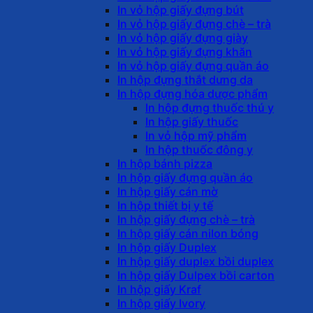
In vỏ hộp giấy đựng bút
In vỏ hộp giấy đựng chè – trà
In vỏ hộp giấy đựng giày
In vỏ hộp giấy đựng khăn
In vỏ hộp giấy đựng quần áo
In hộp đựng thắt dưng da
In hộp đựng hóa dược phẩm
In hộp đựng thuốc thú y
In hộp giấy thuốc
In vỏ hộp mỹ phẩm
In hộp thuốc đông y
In hộp bánh pizza
In hộp giấy đựng quần áo
In hộp giấy cán mờ
In hộp thiết bị y tế
In hộp giấy đựng chè – trà
In hộp giấy cán nilon bóng
In hộp giấy Duplex
In hộp giấy duplex bồi duplex
In hộp giấy Dulpex bồi carton
In hộp giấy Kraf
In hộp giấy Ivory