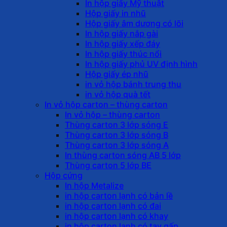
In hộp giấy Mỹ thuật
Hộp giấy in nhũ
Hộp giấy âm dương có lõi
In hộp giấy nắp gài
In hộp giấy xếp đáy
In hộp giấy thúc nổi
In hộp giấy phủ UV định hình
Hộp giấy ép nhũ
in vỏ hộp bánh trung thu
in vỏ hộp quà tết
In vỏ hộp carton – thùng carton
In vỏ hộp – thùng carton
Thùng carton 3 lớp sóng E
Thùng carton 3 lớp sóng B
Thùng carton 3 lớp sóng A
In thùng carton sóng AB 5 lớp
Thùng carton 5 lớp BE
Hộp cứng
In hộp Metalize
in hộp carton lạnh có bản lề
in hộp carton lạnh có đai
in hộp carton lạnh có khay
in hộp carton lạnh có tay gấp