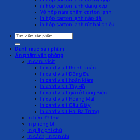
in hộp carton lạnh dạng xếp
Vỏ hộp nam châm carton lạnh
in hộp carton lạnh nắp dài
in hộp carton lạnh rút hai chiều
Tìm
kiếm:
Danh mục sản phẩm
Ấn phẩm văn phòng
In card visit
In card visit thanh xuân
In card visit Đống Đa
In card visit hoàn kiếm
In card visit Tây Hồ
In card visit giá rẻ Long Biên
In card visit Hoàng Mai
In card visit Cầu Giấy
In card visit Hai Bà Trưng
In tiêu đề thư
In phong bì
In giấy ghi chú
In sách, in tạp chí