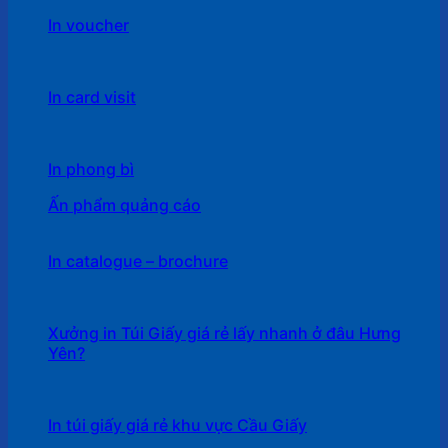
In voucher
In card visit
In phong bì
Ấn phẩm quảng cáo
In catalogue – brochure
Xưởng in Túi Giấy giá rẻ lấy nhanh ở đâu Hưng
Yên?
In túi giấy giá rẻ khu vực Cầu Giấy