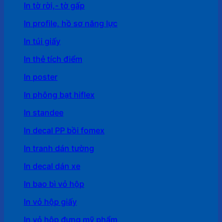
In tờ rời,- tờ gấp
In profile, hồ sơ năng lực
In túi giấy
In thẻ tích điểm
In poster
In phông bạt hiflex
In standee
In decal PP bồi fomex
In tranh dán tường
In decal dán xe
In bao bì vỏ hộp
In vỏ hộp giấy
In vỏ hộp đựng mỹ phẩm