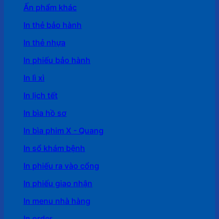
Ấn phẩm khác
In thẻ bảo hành
In thẻ nhựa
In phiếu bảo hành
In lì xì
In lịch tết
In bìa hồ sơ
In bìa phim X - Quang
In sổ khám bệnh
In phiếu ra vào cổng
In phiếu giao nhận
In menu nhà hàng
In order