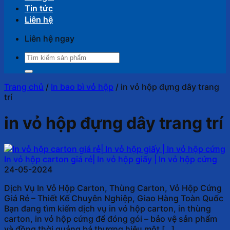
Tin tức
Liên hệ
Liên hệ ngay
Tìm
kiếm:
Trang chủ
/
In bao bì vỏ hộp
/
in vỏ hộp đựng dây trang
trí
in vỏ hộp đựng dây trang trí
In vỏ hộp carton giá rẻ| In vỏ hộp giấy | In vỏ hộp cứng
24-05-2024
Dịch Vụ In Vỏ Hộp Carton, Thùng Carton, Vỏ Hộp Cứng
Giá Rẻ – Thiết Kế Chuyên Nghiệp, Giao Hàng Toàn Quốc
Bạn đang tìm kiếm dịch vụ in vỏ hộp carton, in thùng
carton, in vỏ hộp cứng để đóng gói – bảo vệ sản phẩm
và đồng thời quảng bá thương hiệu một […]