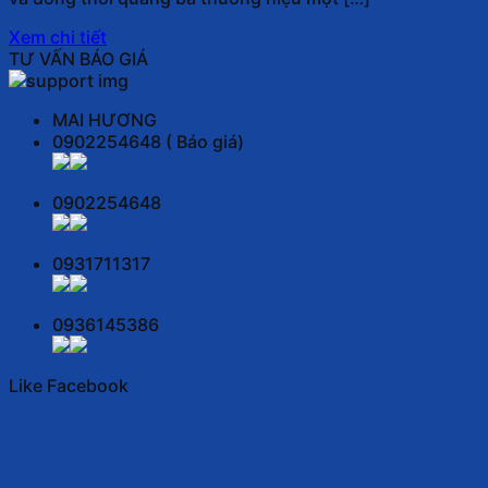
Xem chi tiết
TƯ VẤN BÁO GIÁ
MAI HƯƠNG
0902254648 ( Báo giá)
0902254648
0931711317
0936145386
Like Facebook