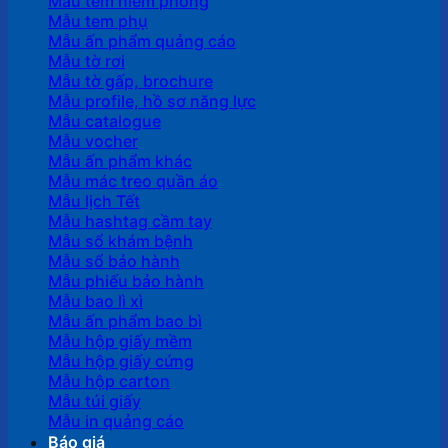
Mẫu tem niêm phong
Mẫu tem phụ
Mẫu ấn phẩm quảng cáo
Mẫu tờ rơi
Mẫu tờ gấp, brochure
Mẫu profile, hồ sơ năng lực
Mẫu catalogue
Mẫu vocher
Mẫu ấn phẩm khác
Mẫu mác treo quần áo
Mẫu lịch Tết
Mẫu hashtag cầm tay
Mẫu sổ khám bệnh
Mẫu sổ bảo hành
Mẫu phiếu bảo hành
Mẫu bao lì xì
Mẫu ấn phẩm bao bì
Mẫu hộp giấy mềm
Mẫu hộp giấy cứng
Mẫu hộp carton
Mẫu túi giấy
Mẫu in quảng cáo
Báo giá