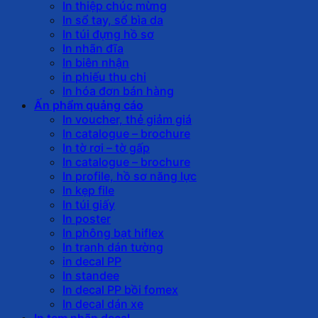
In thiệp chúc mừng
In sổ tay, sổ bìa da
In túi đựng hồ sơ
In nhãn đĩa
In biên nhận
in phiếu thu chi
In hóa đơn bán hàng
Ấn phẩm quảng cáo
In voucher, thẻ giảm giá
In catalogue – brochure
In tờ rơi – tờ gấp
In catalogue – brochure
In profile, hồ sơ năng lực
In kẹp file
In túi giấy
In poster
In phông bạt hiflex
In tranh dán tường
in decal PP
In standee
In decal PP bồi fomex
In decal dán xe
In tem nhãn decal