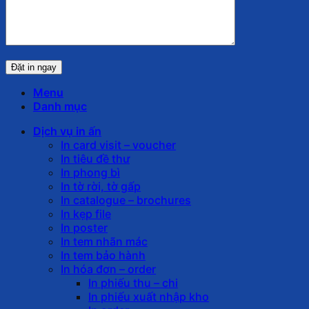
Menu
Danh mục
Dịch vụ in ấn
In card visit – voucher
In tiêu đề thư
In phong bì
In tờ rời, tờ gấp
In catalogue – brochures
In kẹp file
In poster
In tem nhãn mác
In tem bảo hành
In hóa đơn – order
In phiếu thu – chi
In phiếu xuất nhập kho