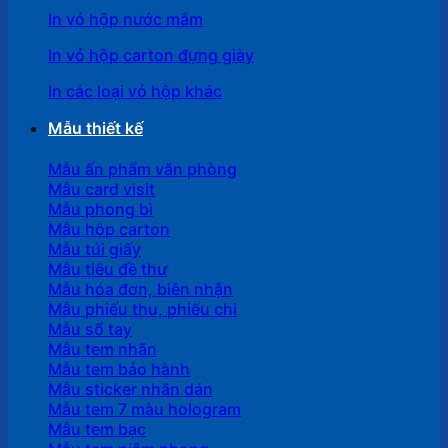
In vỏ hộp nước mắm
In vỏ hộp carton đựng giày
In các loại vỏ hộp khác
Mẫu thiết kế
Mẫu ấn phẩm văn phòng
Mẫu card visit
Mẫu phong bì
Mẫu hộp carton
Mẫu túi giấy
Mẫu tiêu đề thư
Mẫu hóa đơn, biên nhận
Mẫu phiếu thu, phiếu chi
Mẫu sổ tay
Mẫu tem nhãn
Mẫu tem bảo hành
Mẫu sticker nhãn dán
Mẫu tem 7 màu hologram
Mẫu tem bạc