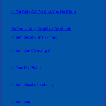
In Túi Giấy Giá Rẻ Khu Vực Hà Đông
Xưởng in túi giấy giá rẻ lấy nhanh
In tem decal - nhãn - mác
In tem dán đồ mang đi
In Tem Mỹ Phẩm
In tem decal dán chai lọ
In tem bạc