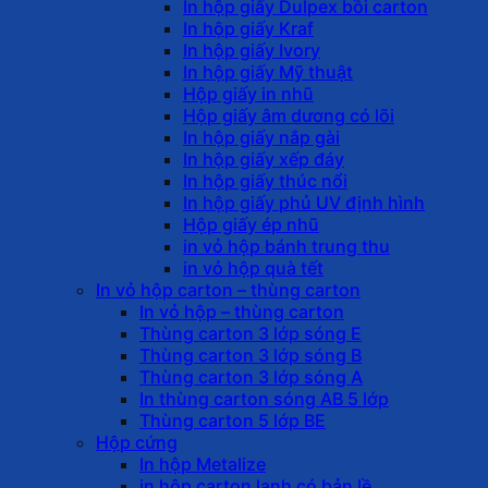
In hộp giấy Dulpex bồi carton
In hộp giấy Kraf
In hộp giấy Ivory
In hộp giấy Mỹ thuật
Hộp giấy in nhũ
Hộp giấy âm dương có lõi
In hộp giấy nắp gài
In hộp giấy xếp đáy
In hộp giấy thúc nổi
In hộp giấy phủ UV định hình
Hộp giấy ép nhũ
in vỏ hộp bánh trung thu
in vỏ hộp quà tết
In vỏ hộp carton – thùng carton
In vỏ hộp – thùng carton
Thùng carton 3 lớp sóng E
Thùng carton 3 lớp sóng B
Thùng carton 3 lớp sóng A
In thùng carton sóng AB 5 lớp
Thùng carton 5 lớp BE
Hộp cứng
In hộp Metalize
in hộp carton lạnh có bản lề