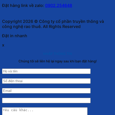
Đặt hàng link về zalo:
0902.254648
Copyright 2026 © Công ty cổ phần truyền thông và
công nghệ rao thuê. All Rights Reserved
Đặt in nhanh
x
NHẬP THÔNG TIN
Chúng tôi sẽ liên hệ lại ngay sau khi bạn đặt hàng!