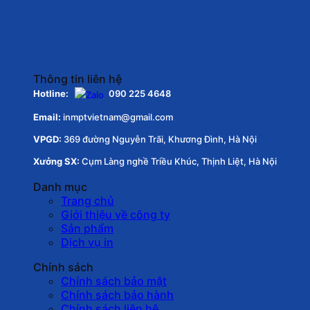
Thông tin liên hệ
Hotline:
090 225 4648
Email:
inmptvietnam@gmail.com
VPGD:
369 đường Nguyễn Trãi, Khương Đình, Hà Nội
Xưởng SX:
Cụm Làng nghề Triều Khúc, Thịnh Liệt, Hà Nội
Danh mục
Trang chủ
Giới thiệu về công ty
Sản phẩm
Dịch vụ in
Chính sách
Chính sách bảo mật
Chính sách bảo hành
Chính sách liên hệ