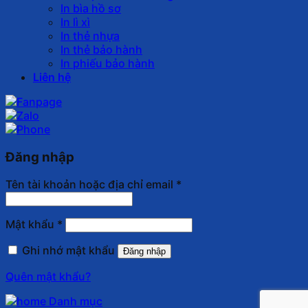
In bìa hồ sơ
In lì xì
In thẻ nhựa
In thẻ bảo hành
In phiếu bảo hành
Liên hệ
Đăng nhập
Tên tài khoản hoặc địa chỉ email
*
Mật khẩu
*
Ghi nhớ mật khẩu
Đăng nhập
Quên mật khẩu?
Danh mục