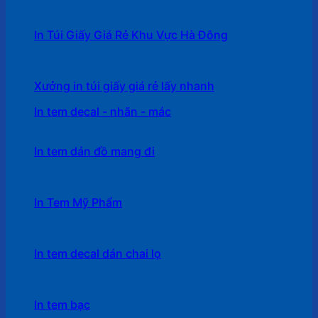
In Túi Giấy Giá Rẻ Khu Vực Hà Đông
Xưởng in túi giấy giá rẻ lấy nhanh
In tem decal - nhãn - mác
In tem dán đồ mang đi
In Tem Mỹ Phẩm
In tem decal dán chai lọ
In tem bạc