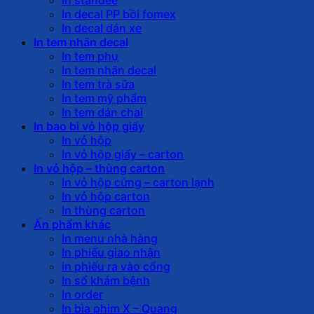
In decal PP bồi fomex
In decal dán xe
In tem nhãn decal
In tem phụ
In tem nhãn decal
In tem trà sữa
In tem mỹ phẩm
In tem dán chai
In bao bì vỏ hộp giấy
In vỏ hộp
In vỏ hộp giấy – carton
In vỏ hộp – thùng carton
In vỏ hộp cứng – carton lạnh
In vỏ hộp carton
In thùng carton
Ấn phẩm khác
In menu nhà hàng
In phiếu giao nhận
in phiếu ra vào cổng
In sổ khám bệnh
In order
In bìa phim X – Quang