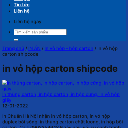
Tin tức
Liên hệ
Liên hệ ngay
Tìm
kiếm:
Trang chủ
/
IN ẤN
/
In vỏ hộp - hộp carton
/
in vỏ hộp
carton shipcode
in vỏ hộp carton shipcode
In thùng carton, in hộp carton, in hộp cứng, in vỏ hộp
giấy
12-01-2022
In Chuẩn Hà Nội nhận in vỏ hộp carton, in vỏ hộp
duplex bồi sóng, in thùng carton chất lượng, in hộp bồi
carton. Call: 0902254648 Ngày nay, với sự cạnh tranh