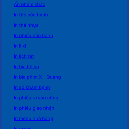
Ấn phẩm khác
In thẻ bảo hành
In thẻ nhựa
In phiếu bảo hành
In lì xì
In lịch tết
In bìa hồ sơ
In bìa phim X - Quang
In sổ khám bệnh
In phiếu ra vào cổng
In phiếu giao nhận
In menu nhà hàng
In order