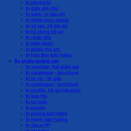
In phong bì
In giấy ghi chú
In sách, in tạp chí
In thiệp chúc mừng
In sổ tay, sổ bìa da
In túi đựng hồ sơ
In nhãn đĩa
In biên nhận
in phiếu thu chi
In hóa đơn bán hàng
Ấn phẩm quảng cáo
In voucher, thẻ giảm giá
In catalogue – brochure
In tờ rơi – tờ gấp
In catalogue – brochure
In profile, hồ sơ năng lực
In kẹp file
In túi giấy
In poster
In phông bạt hiflex
In tranh dán tường
in decal PP
In standee