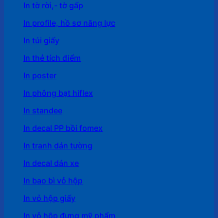
In tờ rời,- tờ gấp
In profile, hồ sơ năng lực
In túi giấy
In thẻ tích điểm
In poster
In phông bạt hiflex
In standee
In decal PP bồi fomex
In tranh dán tường
In decal dán xe
In bao bì vỏ hộp
In vỏ hộp giấy
In vỏ hộp đựng mỹ phẩm