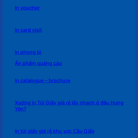
In voucher
In card visit
In phong bì
Ấn phẩm quảng cáo
In catalogue – brochure
Xưởng in Túi Giấy giá rẻ lấy nhanh ở đâu Hưng
Yên?
In túi giấy giá rẻ khu vực Cầu Giấy