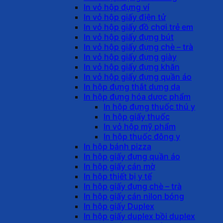
In vỏ hộp đựng ví
In vỏ hộp giấy điện tử
In vỏ hộp giấy đồ chơi trẻ em
In vỏ hộp giấy đựng bút
In vỏ hộp giấy đựng chè – trà
In vỏ hộp giấy đựng giày
In vỏ hộp giấy đựng khăn
In vỏ hộp giấy đựng quần áo
In hộp đựng thắt dưng da
In hộp đựng hóa dược phẩm
In hộp đựng thuốc thú y
In hộp giấy thuốc
In vỏ hộp mỹ phẩm
In hộp thuốc đông y
In hộp bánh pizza
In hộp giấy đựng quần áo
In hộp giấy cán mờ
In hộp thiết bị y tế
In hộp giấy đựng chè – trà
In hộp giấy cán nilon bóng
In hộp giấy Duplex
In hộp giấy duplex bồi duplex