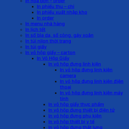
In hóa đơn – order
In phiếu thu – chi
In phiếu xuất nhập kho
In order
In menu nhà hàng
In lịch tết
In sổ bìa da, sổ còng, gáy xoắn
In túi nilon thời trang
In túi giấy
In vỏ hộp giấy – carton
In Vỏ Hộp Giấy
In vỏ hộp đựng linh kiện
In vỏ hộp đựng linh kiện
camera
In vỏ hộp đựng linh kiện điện
thoại
In vỏ hộp đựng linh kiện máy
tính
In vỏ hộp giấy thực phẩm
In vỏ hộp đựng thiết bị điện tử
In vỏ hộp đựng phụ kiện
In vỏ hộp thiết bị y tế
In vỏ hộp đựng thắt lưng