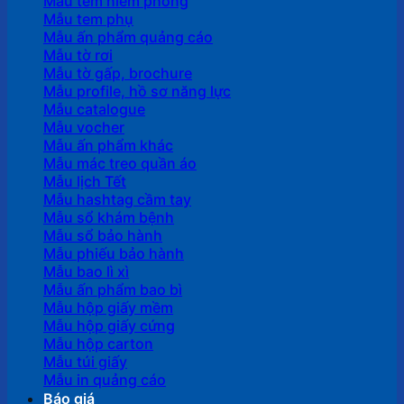
Mẫu tem niêm phong
Mẫu tem phụ
Mẫu ấn phẩm quảng cáo
Mẫu tờ rơi
Mẫu tờ gấp, brochure
Mẫu profile, hồ sơ năng lực
Mẫu catalogue
Mẫu vocher
Mẫu ấn phẩm khác
Mẫu mác treo quần áo
Mẫu lịch Tết
Mẫu hashtag cầm tay
Mẫu sổ khám bệnh
Mẫu sổ bảo hành
Mẫu phiếu bảo hành
Mẫu bao lì xì
Mẫu ấn phẩm bao bì
Mẫu hộp giấy mềm
Mẫu hộp giấy cứng
Mẫu hộp carton
Mẫu túi giấy
Mẫu in quảng cáo
Báo giá