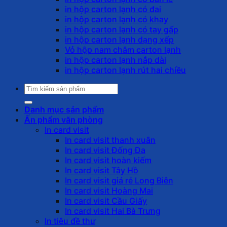
in hộp carton lạnh có đai
in hộp carton lạnh có khay
in hộp carton lạnh có tay gấp
in hộp carton lạnh dạng xếp
Vỏ hộp nam châm carton lạnh
in hộp carton lạnh nắp dài
in hộp carton lạnh rút hai chiều
Tìm
kiếm:
Danh mục sản phẩm
Ấn phẩm văn phòng
In card visit
In card visit thanh xuân
In card visit Đống Đa
In card visit hoàn kiếm
In card visit Tây Hồ
In card visit giá rẻ Long Biên
In card visit Hoàng Mai
In card visit Cầu Giấy
In card visit Hai Bà Trưng
In tiêu đề thư