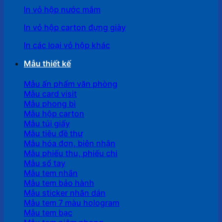
In vỏ hộp nước mắm
In vỏ hộp carton đựng giày
In các loại vỏ hộp khác
Mẫu thiết kế
Mẫu ấn phẩm văn phòng
Mẫu card visit
Mẫu phong bì
Mẫu hộp carton
Mẫu túi giấy
Mẫu tiêu đề thư
Mẫu hóa đơn, biên nhận
Mẫu phiếu thu, phiếu chi
Mẫu sổ tay
Mẫu tem nhãn
Mẫu tem bảo hành
Mẫu sticker nhãn dán
Mẫu tem 7 màu hologram
Mẫu tem bạc