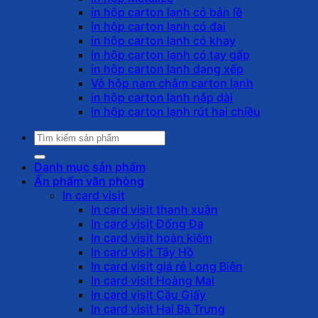
in hộp carton lạnh có bản lề
in hộp carton lạnh có đai
in hộp carton lạnh có khay
in hộp carton lạnh có tay gấp
in hộp carton lạnh dạng xếp
Vỏ hộp nam châm carton lạnh
in hộp carton lạnh nắp dài
in hộp carton lạnh rút hai chiều
Tìm
kiếm:
Danh mục sản phẩm
Ấn phẩm văn phòng
In card visit
In card visit thanh xuân
In card visit Đống Đa
In card visit hoàn kiếm
In card visit Tây Hồ
In card visit giá rẻ Long Biên
In card visit Hoàng Mai
In card visit Cầu Giấy
In card visit Hai Bà Trưng