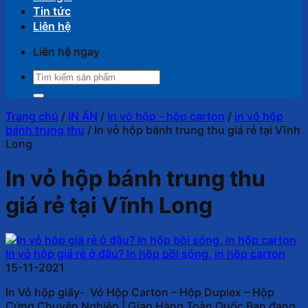
Tin tức
Liên hệ
Liên hệ ngay
Tìm
kiếm:
Trang chủ
/
IN ẤN
/
In vỏ hộp - hộp carton
/
in vỏ hộp
bánh trung thu
/
In vỏ hộp bánh trung thu giá rẻ tại Vĩnh
Long
In vỏ hộp bánh trung thu
giá rẻ tại Vĩnh Long
In vỏ hộp giá rẻ ở đâu? In hộp bồi sóng, in hộp carton
15-11-2021
In Vỏ hộp giấy- Vỏ Hộp Carton – Hộp Duplex – Hộp
Cứng Chuyên Nghiệp | Giao Hàng Toàn Quốc Bạn đang