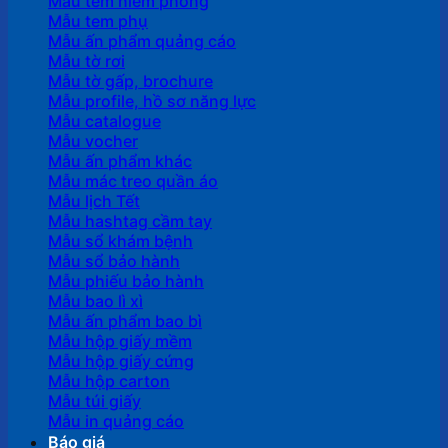
Mẫu tem niêm phong
Mẫu tem phụ
Mẫu ấn phẩm quảng cáo
Mẫu tờ rơi
Mẫu tờ gấp, brochure
Mẫu profile, hồ sơ năng lực
Mẫu catalogue
Mẫu vocher
Mẫu ấn phẩm khác
Mẫu mác treo quần áo
Mẫu lịch Tết
Mẫu hashtag cầm tay
Mẫu sổ khám bệnh
Mẫu sổ bảo hành
Mẫu phiếu bảo hành
Mẫu bao lì xì
Mẫu ấn phẩm bao bì
Mẫu hộp giấy mềm
Mẫu hộp giấy cứng
Mẫu hộp carton
Mẫu túi giấy
Mẫu in quảng cáo
Báo giá