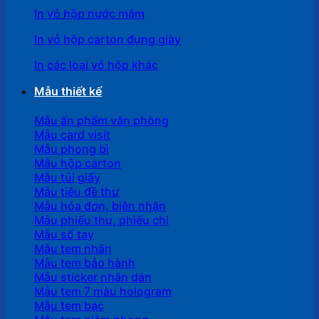
In vỏ hộp nước mắm
In vỏ hộp carton đựng giày
In các loại vỏ hộp khác
Mẫu thiết kế
Mẫu ấn phẩm văn phòng
Mẫu card visit
Mẫu phong bì
Mẫu hộp carton
Mẫu túi giấy
Mẫu tiêu đề thư
Mẫu hóa đơn, biên nhận
Mẫu phiếu thu, phiếu chi
Mẫu sổ tay
Mẫu tem nhãn
Mẫu tem bảo hành
Mẫu sticker nhãn dán
Mẫu tem 7 màu hologram
Mẫu tem bạc