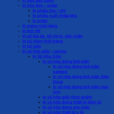
In tem bảo hành
In hóa đơn – order
In phiếu thu – chi
In phiếu xuất nhập kho
In order
In menu nhà hàng
In lịch tết
In sổ bìa da, sổ còng, gáy xoắn
In túi nilon thời trang
In túi giấy
In vỏ hộp giấy – carton
In Vỏ Hộp Giấy
In vỏ hộp đựng linh kiện
In vỏ hộp đựng linh kiện
camera
In vỏ hộp đựng linh kiện điện
thoại
In vỏ hộp đựng linh kiện máy
tính
In vỏ hộp giấy thực phẩm
In vỏ hộp đựng thiết bị điện tử
In vỏ hộp đựng phụ kiện
In vỏ hộp thiết bị y tế