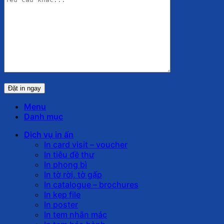
Menu
Danh mục
Dịch vụ in ấn
In card visit – voucher
In tiêu đề thư
In phong bì
In tờ rời, tờ gấp
In catalogue – brochures
In kẹp file
In poster
In tem nhãn mác