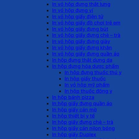
In vỏ hộp đựng thắt lưng
In vỏ hộp đựng ví
In vỏ hộp giấy điện tử
In vỏ hộp giấy đồ chơi trẻ em
In vỏ hộp giấy đựng bút
In vỏ hộp giấy đựng chè – trà
In vỏ hộp giấy đựng giày
In vỏ hộp giấy đựng khăn
In vỏ hộp giấy đựng quần áo
In hộp đựng thắt dưng da
In hộp đựng hóa dược phẩm
In hộp đựng thuốc thú y
In hộp giấy thuốc
In vỏ hộp mỹ phẩm
In hộp thuốc đông y
In hộp bánh pizza
In hộp giấy đựng quần áo
In hộp giấy cán mờ
In hộp thiết bị y tế
In hộp giấy đựng chè – trà
In hộp giấy cán nilon bóng
In hộp giấy Duplex