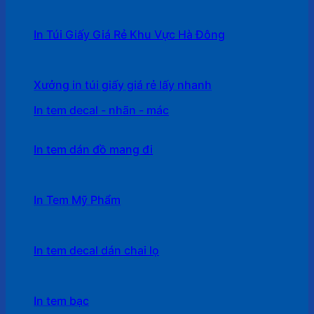
In Túi Giấy Giá Rẻ Khu Vực Hà Đông
Xưởng in túi giấy giá rẻ lấy nhanh
In tem decal - nhãn - mác
In tem dán đồ mang đi
In Tem Mỹ Phẩm
In tem decal dán chai lọ
In tem bạc