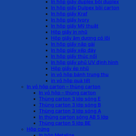
In hộp giấy duplex bồi duplex
In hộp giấy Dulpex bồi carton
In hộp giấy Kraf
In hộp giấy Ivory
In hộp giấy Mỹ thuật
Hộp giấy in nhũ
Hộp giấy âm dương có lõi
In hộp giấy nắp gài
In hộp giấy xếp đáy
In hộp giấy thúc nổi
In hộp giấy phủ UV định hình
Hộp giấy ép nhũ
in vỏ hộp bánh trung thu
in vỏ hộp quà tết
In vỏ hộp carton – thùng carton
In vỏ hộp – thùng carton
Thùng carton 3 lớp sóng E
Thùng carton 3 lớp sóng B
Thùng carton 3 lớp sóng A
In thùng carton sóng AB 5 lớp
Thùng carton 5 lớp BE
Hộp cứng
In hộp Metalize