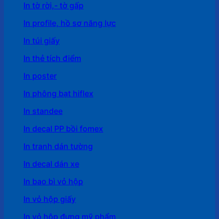
In tờ rời,- tờ gấp
In profile, hồ sơ năng lực
In túi giấy
In thẻ tích điểm
In poster
In phông bạt hiflex
In standee
In decal PP bồi fomex
In tranh dán tường
In decal dán xe
In bao bì vỏ hộp
In vỏ hộp giấy
In vỏ hộp đựng mỹ phẩm