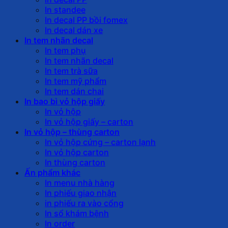
In standee
In decal PP bồi fomex
In decal dán xe
In tem nhãn decal
In tem phụ
In tem nhãn decal
In tem trà sữa
In tem mỹ phẩm
In tem dán chai
In bao bì vỏ hộp giấy
In vỏ hộp
In vỏ hộp giấy – carton
In vỏ hộp – thùng carton
In vỏ hộp cứng – carton lạnh
In vỏ hộp carton
In thùng carton
Ấn phẩm khác
In menu nhà hàng
In phiếu giao nhận
in phiếu ra vào cổng
In sổ khám bệnh
In order