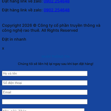
Đặt hàng link về zalo:
0902.254648
Đặt hàng link về zalo:
0902.254648
Copyright 2026 © Công ty cổ phần truyền thông và
công nghệ rao thuê. All Rights Reserved
Đặt in nhanh
x
NHẬP THÔNG TIN
Chúng tôi sẽ liên hệ lại ngay sau khi bạn đặt hàng!