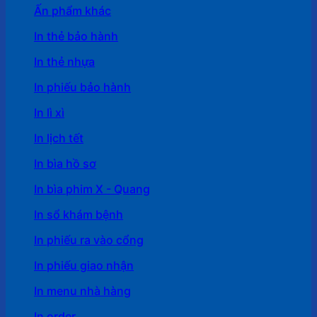
Ấn phẩm khác
In thẻ bảo hành
In thẻ nhựa
In phiếu bảo hành
In lì xì
In lịch tết
In bìa hồ sơ
In bìa phim X - Quang
In sổ khám bệnh
In phiếu ra vào cổng
In phiếu giao nhận
In menu nhà hàng
In order