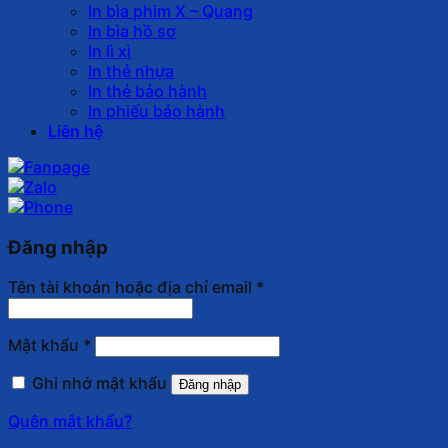
In bìa phim X – Quang
In bìa hồ sơ
In lì xì
In thẻ nhựa
In thẻ bảo hành
In phiếu bảo hành
Liên hệ
Đăng nhập
Tên tài khoản hoặc địa chỉ email
*
Mật khẩu
*
Ghi nhớ mật khẩu
Đăng nhập
Quên mật khẩu?