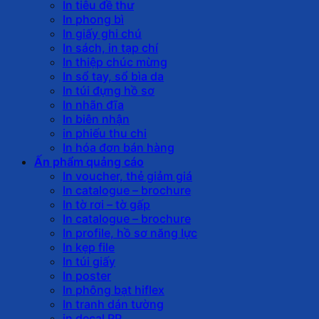
In tiêu đề thư
In phong bì
In giấy ghi chú
In sách, in tạp chí
In thiệp chúc mừng
In sổ tay, sổ bìa da
In túi đựng hồ sơ
In nhãn đĩa
In biên nhận
in phiếu thu chi
In hóa đơn bán hàng
Ấn phẩm quảng cáo
In voucher, thẻ giảm giá
In catalogue – brochure
In tờ rơi – tờ gấp
In catalogue – brochure
In profile, hồ sơ năng lực
In kẹp file
In túi giấy
In poster
In phông bạt hiflex
In tranh dán tường
in decal PP