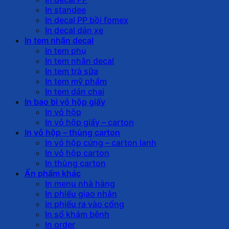
In standee
In decal PP bồi fomex
In decal dán xe
In tem nhãn decal
In tem phụ
In tem nhãn decal
In tem trà sữa
In tem mỹ phẩm
In tem dán chai
In bao bì vỏ hộp giấy
In vỏ hộp
In vỏ hộp giấy – carton
In vỏ hộp – thùng carton
In vỏ hộp cứng – carton lạnh
In vỏ hộp carton
In thùng carton
Ấn phẩm khác
In menu nhà hàng
In phiếu giao nhận
in phiếu ra vào cổng
In sổ khám bệnh
In order