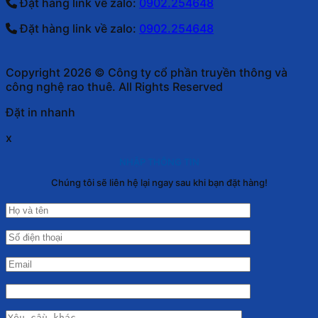
Đặt hàng link về zalo:
0902.254648
Đặt hàng link về zalo:
0902.254648
Copyright 2026 © Công ty cổ phần truyền thông và
công nghệ rao thuê. All Rights Reserved
Đặt in nhanh
x
NHẬP THÔNG TIN
Chúng tôi sẽ liên hệ lại ngay sau khi bạn đặt hàng!