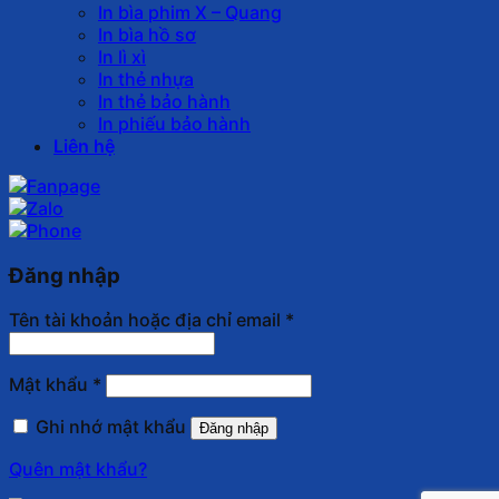
In bìa phim X – Quang
In bìa hồ sơ
In lì xì
In thẻ nhựa
In thẻ bảo hành
In phiếu bảo hành
Liên hệ
Đăng nhập
Tên tài khoản hoặc địa chỉ email
*
Mật khẩu
*
Ghi nhớ mật khẩu
Đăng nhập
Quên mật khẩu?