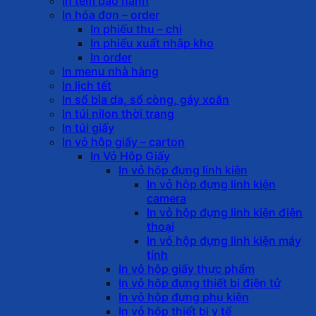
In tem bảo hành
In hóa đơn – order
In phiếu thu – chi
In phiếu xuất nhập kho
In order
In menu nhà hàng
In lịch tết
In sổ bìa da, sổ còng, gáy xoắn
In túi nilon thời trang
In túi giấy
In vỏ hộp giấy – carton
In Vỏ Hộp Giấy
In vỏ hộp đựng linh kiện
In vỏ hộp đựng linh kiện
camera
In vỏ hộp đựng linh kiện điện
thoại
In vỏ hộp đựng linh kiện máy
tính
In vỏ hộp giấy thực phẩm
In vỏ hộp đựng thiết bị điện tử
In vỏ hộp đựng phụ kiện
In vỏ hộp thiết bị y tế