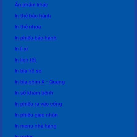
Ấn phẩm khác
In thẻ bảo hành
In thẻ nhựa
In phiếu bảo hành
In lì xì
In lịch tết
In bìa hồ sơ
In bìa phim X - Quang
In sổ khám bệnh
In phiếu ra vào cổng
In phiếu giao nhận
In menu nhà hàng
In order