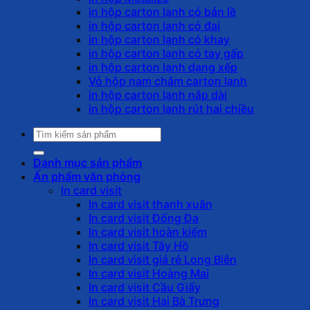
in hộp carton lạnh có bản lề
in hộp carton lạnh có đai
in hộp carton lạnh có khay
in hộp carton lạnh có tay gấp
in hộp carton lạnh dạng xếp
Vỏ hộp nam châm carton lạnh
in hộp carton lạnh nắp dài
in hộp carton lạnh rút hai chiều
Tìm
kiếm:
Danh mục sản phẩm
Ấn phẩm văn phòng
In card visit
In card visit thanh xuân
In card visit Đống Đa
In card visit hoàn kiếm
In card visit Tây Hồ
In card visit giá rẻ Long Biên
In card visit Hoàng Mai
In card visit Cầu Giấy
In card visit Hai Bà Trưng