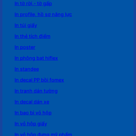
In tờ rời,- tờ gấp
In profile, hồ sơ năng lực
In túi giấy
In thẻ tích điểm
In poster
In phông bạt hiflex
In standee
In decal PP bồi fomex
In tranh dán tường
In decal dán xe
In bao bì vỏ hộp
In vỏ hộp giấy
In vỏ hộp đựng mỹ phẩm