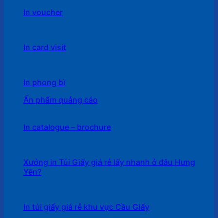
In voucher
In card visit
In phong bì
Ấn phẩm quảng cáo
In catalogue – brochure
Xưởng in Túi Giấy giá rẻ lấy nhanh ở đâu Hưng
Yên?
In túi giấy giá rẻ khu vực Cầu Giấy