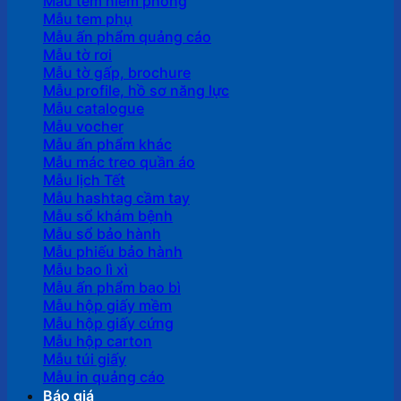
Mẫu tem niêm phong
Mẫu tem phụ
Mẫu ấn phẩm quảng cáo
Mẫu tờ rơi
Mẫu tờ gấp, brochure
Mẫu profile, hồ sơ năng lực
Mẫu catalogue
Mẫu vocher
Mẫu ấn phẩm khác
Mẫu mác treo quần áo
Mẫu lịch Tết
Mẫu hashtag cầm tay
Mẫu sổ khám bệnh
Mẫu sổ bảo hành
Mẫu phiếu bảo hành
Mẫu bao lì xì
Mẫu ấn phẩm bao bì
Mẫu hộp giấy mềm
Mẫu hộp giấy cứng
Mẫu hộp carton
Mẫu túi giấy
Mẫu in quảng cáo
Báo giá