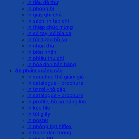
In tiêu đề thư
In phong bì
In giấy ghi chú
In sách, in tạp chí
In thiệp chúc mừng
In sổ tay, sổ bìa da
In túi đựng hồ sơ
In nhãn đĩa
In biên nhận
in phiếu thu chi
In hóa đơn bán hàng
Ấn phẩm quảng cáo
In voucher, thẻ giảm giá
In catalogue – brochure
In tờ rơi – tờ gấp
In catalogue – brochure
In profile, hồ sơ năng lực
In kẹp file
In túi giấy
In poster
In phông bạt hiflex
In tranh dán tường
in decal PP