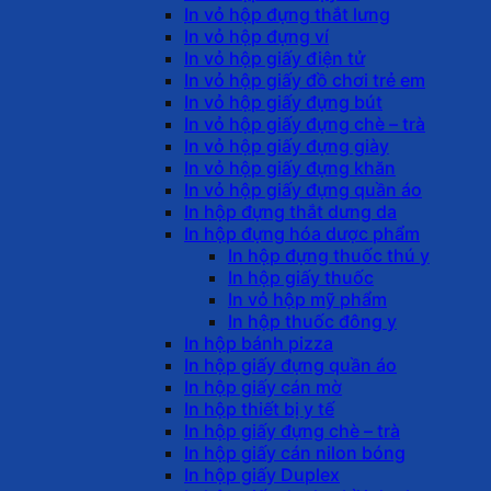
In vỏ hộp đựng thắt lưng
In vỏ hộp đựng ví
In vỏ hộp giấy điện tử
In vỏ hộp giấy đồ chơi trẻ em
In vỏ hộp giấy đựng bút
In vỏ hộp giấy đựng chè – trà
In vỏ hộp giấy đựng giày
In vỏ hộp giấy đựng khăn
In vỏ hộp giấy đựng quần áo
In hộp đựng thắt dưng da
In hộp đựng hóa dược phẩm
In hộp đựng thuốc thú y
In hộp giấy thuốc
In vỏ hộp mỹ phẩm
In hộp thuốc đông y
In hộp bánh pizza
In hộp giấy đựng quần áo
In hộp giấy cán mờ
In hộp thiết bị y tế
In hộp giấy đựng chè – trà
In hộp giấy cán nilon bóng
In hộp giấy Duplex