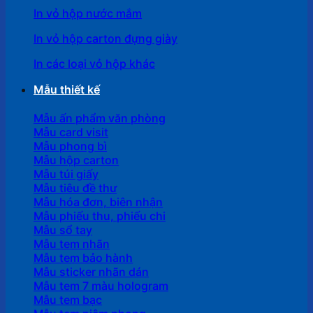
In vỏ hộp nước mắm
In vỏ hộp carton đựng giày
In các loại vỏ hộp khác
Mẫu thiết kế
Mẫu ấn phẩm văn phòng
Mẫu card visit
Mẫu phong bì
Mẫu hộp carton
Mẫu túi giấy
Mẫu tiêu đề thư
Mẫu hóa đơn, biên nhận
Mẫu phiếu thu, phiếu chi
Mẫu sổ tay
Mẫu tem nhãn
Mẫu tem bảo hành
Mẫu sticker nhãn dán
Mẫu tem 7 màu hologram
Mẫu tem bạc