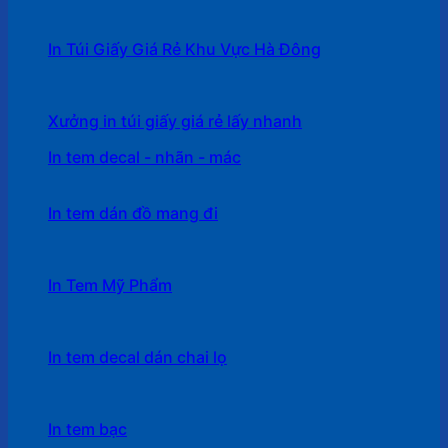
In Túi Giấy Giá Rẻ Khu Vực Hà Đông
Xưởng in túi giấy giá rẻ lấy nhanh
In tem decal - nhãn - mác
In tem dán đồ mang đi
In Tem Mỹ Phẩm
In tem decal dán chai lọ
In tem bạc