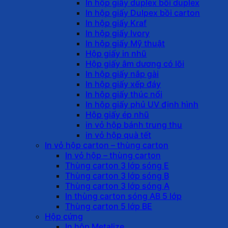
In hộp giấy duplex bồi duplex
In hộp giấy Dulpex bồi carton
In hộp giấy Kraf
In hộp giấy Ivory
In hộp giấy Mỹ thuật
Hộp giấy in nhũ
Hộp giấy âm dương có lõi
In hộp giấy nắp gài
In hộp giấy xếp đáy
In hộp giấy thúc nổi
In hộp giấy phủ UV định hình
Hộp giấy ép nhũ
in vỏ hộp bánh trung thu
in vỏ hộp quà tết
In vỏ hộp carton – thùng carton
In vỏ hộp – thùng carton
Thùng carton 3 lớp sóng E
Thùng carton 3 lớp sóng B
Thùng carton 3 lớp sóng A
In thùng carton sóng AB 5 lớp
Thùng carton 5 lớp BE
Hộp cứng
In hộp Metalize