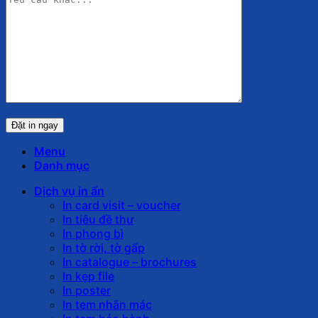
Menu
Danh mục
Dịch vụ in ấn
In card visit – voucher
In tiêu đề thư
In phong bì
In tờ rời, tờ gấp
In catalogue – brochures
In kẹp file
In poster
In tem nhãn mác