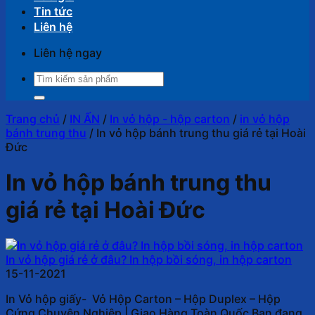
Tin tức
Liên hệ
Liên hệ ngay
Tìm
kiếm:
Trang chủ
/
IN ẤN
/
In vỏ hộp - hộp carton
/
in vỏ hộp
bánh trung thu
/
In vỏ hộp bánh trung thu giá rẻ tại Hoài
Đức
In vỏ hộp bánh trung thu
giá rẻ tại Hoài Đức
In vỏ hộp giá rẻ ở đâu? In hộp bồi sóng, in hộp carton
15-11-2021
In Vỏ hộp giấy- Vỏ Hộp Carton – Hộp Duplex – Hộp
Cứng Chuyên Nghiệp | Giao Hàng Toàn Quốc Bạn đang