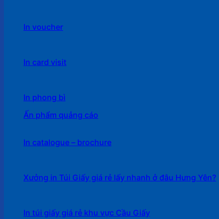
In voucher
In card visit
In phong bì
Ấn phẩm quảng cáo
In catalogue – brochure
Xưởng in Túi Giấy giá rẻ lấy nhanh ở đâu Hưng Yên?
In túi giấy giá rẻ khu vực Cầu Giấy