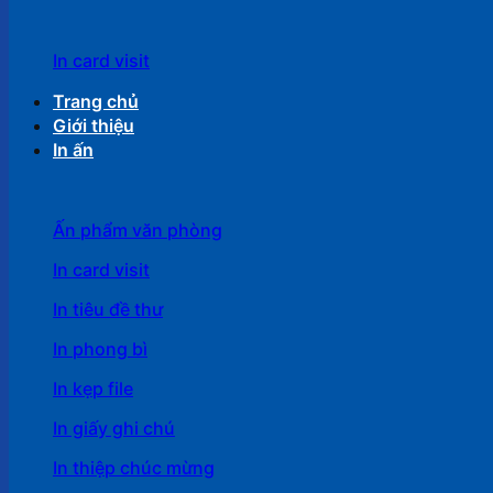
In card visit
Trang chủ
Giới thiệu
In ấn
Ấn phẩm văn phòng
In card visit
In tiêu đề thư
In phong bì
In kẹp file
In giấy ghi chú
In thiệp chúc mừng