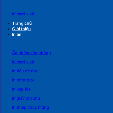
In card visit
Trang chủ
Giới thiệu
In ấn
Ấn phẩm văn phòng
In card visit
In tiêu đề thư
In phong bì
In kẹp file
In giấy ghi chú
In thiệp chúc mừng