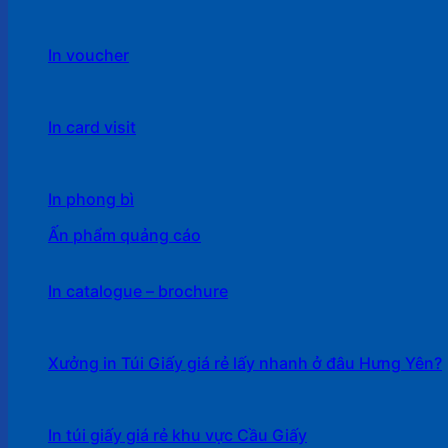
In voucher
In card visit
In phong bì
Ấn phẩm quảng cáo
In catalogue – brochure
Xưởng in Túi Giấy giá rẻ lấy nhanh ở đâu Hưng Yên?
In túi giấy giá rẻ khu vực Cầu Giấy