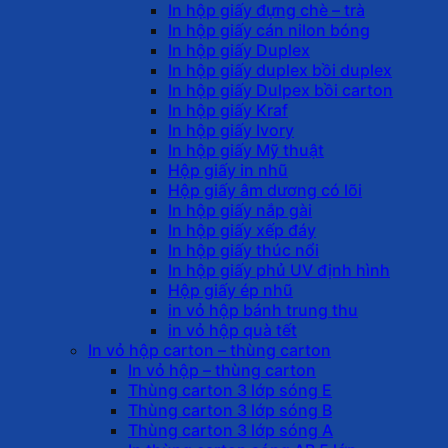
In hộp giấy đựng chè – trà
In hộp giấy cán nilon bóng
In hộp giấy Duplex
In hộp giấy duplex bồi duplex
In hộp giấy Dulpex bồi carton
In hộp giấy Kraf
In hộp giấy Ivory
In hộp giấy Mỹ thuật
Hộp giấy in nhũ
Hộp giấy âm dương có lõi
In hộp giấy nắp gài
In hộp giấy xếp đáy
In hộp giấy thúc nổi
In hộp giấy phủ UV định hình
Hộp giấy ép nhũ
in vỏ hộp bánh trung thu
in vỏ hộp quà tết
In vỏ hộp carton – thùng carton
In vỏ hộp – thùng carton
Thùng carton 3 lớp sóng E
Thùng carton 3 lớp sóng B
Thùng carton 3 lớp sóng A