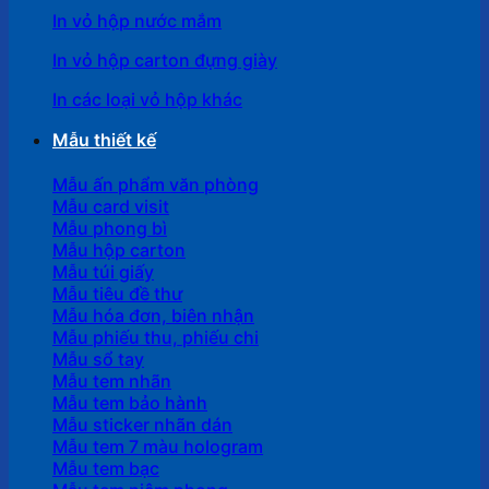
In vỏ hộp nước mắm
In vỏ hộp carton đựng giày
In các loại vỏ hộp khác
Mẫu thiết kế
Mẫu ấn phẩm văn phòng
Mẫu card visit
Mẫu phong bì
Mẫu hộp carton
Mẫu túi giấy
Mẫu tiêu đề thư
Mẫu hóa đơn, biên nhận
Mẫu phiếu thu, phiếu chi
Mẫu sổ tay
Mẫu tem nhãn
Mẫu tem bảo hành
Mẫu sticker nhãn dán
Mẫu tem 7 màu hologram
Mẫu tem bạc