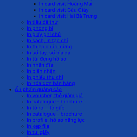
In card visit Hoàng Mai
In card visit Cầu Giấy
In card visit Hai Bà Trưng
In tiêu đề thư
In phong bì
In giấy ghi chú
In sách, in tạp chí
In thiệp chúc mừng
In sổ tay, sổ bìa da
In túi đựng hồ sơ
In nhãn đĩa
In biên nhận
in phiếu thu chi
In hóa đơn bán hàng
Ấn phẩm quảng cáo
In voucher, thẻ giảm giá
In catalogue – brochure
In tờ rơi – tờ gấp
In catalogue – brochure
In profile, hồ sơ năng lực
In kẹp file
In túi giấy