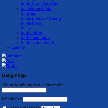
in phiếu ra vào cổng
In sổ khám bệnh
In order
In bìa phim X – Quang
In bìa hồ sơ
In lì xì
In thẻ nhựa
In thẻ bảo hành
In phiếu bảo hành
Liên hệ
Đăng nhập
Tên tài khoản hoặc địa chỉ email
*
Mật khẩu
*