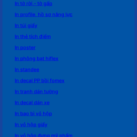
In tờ rời,- tờ gấp
In profile, hồ sơ năng lực
In túi giấy
In thẻ tích điểm
In poster
In phông bạt hiflex
In standee
In decal PP bồi fomex
In tranh dán tường
In decal dán xe
In bao bì vỏ hộp
In vỏ hộp giấy
In vỏ hộp đựng mỹ phẩm