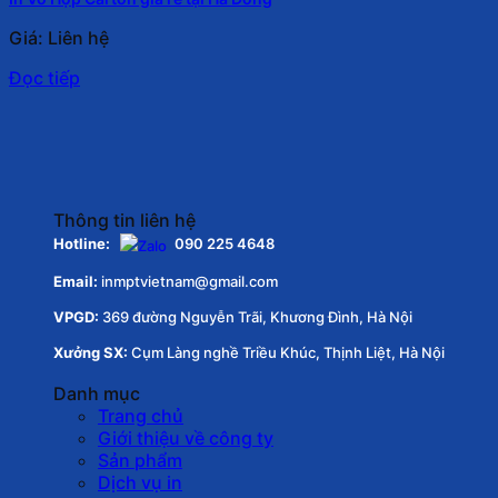
Giá: Liên hệ
Đọc tiếp
Thông tin liên hệ
Hotline:
090 225 4648
Email:
inmptvietnam@gmail.com
VPGD:
369 đường Nguyễn Trãi, Khương Đình, Hà Nội
Xưởng SX:
Cụm Làng nghề Triều Khúc, Thịnh Liệt, Hà Nội
Danh mục
Trang chủ
Giới thiệu về công ty
Sản phẩm
Dịch vụ in