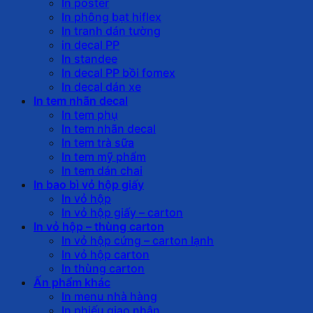
In poster
In phông bạt hiflex
In tranh dán tường
in decal PP
In standee
In decal PP bồi fomex
In decal dán xe
In tem nhãn decal
In tem phụ
In tem nhãn decal
In tem trà sữa
In tem mỹ phẩm
In tem dán chai
In bao bì vỏ hộp giấy
In vỏ hộp
In vỏ hộp giấy – carton
In vỏ hộp – thùng carton
In vỏ hộp cứng – carton lạnh
In vỏ hộp carton
In thùng carton
Ấn phẩm khác
In menu nhà hàng
In phiếu giao nhận