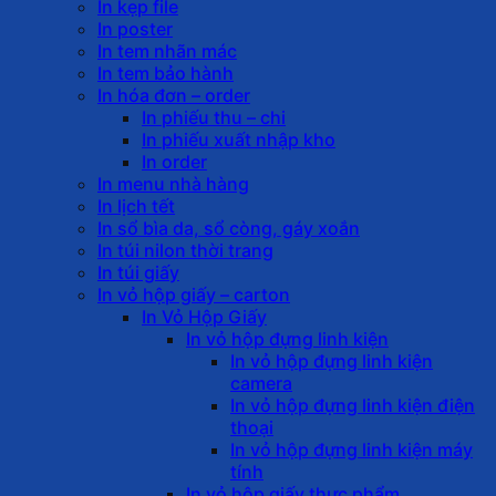
In kẹp file
In poster
In tem nhãn mác
In tem bảo hành
In hóa đơn – order
In phiếu thu – chi
In phiếu xuất nhập kho
In order
In menu nhà hàng
In lịch tết
In sổ bìa da, sổ còng, gáy xoắn
In túi nilon thời trang
In túi giấy
In vỏ hộp giấy – carton
In Vỏ Hộp Giấy
In vỏ hộp đựng linh kiện
In vỏ hộp đựng linh kiện
camera
In vỏ hộp đựng linh kiện điện
thoại
In vỏ hộp đựng linh kiện máy
tính
In vỏ hộp giấy thực phẩm