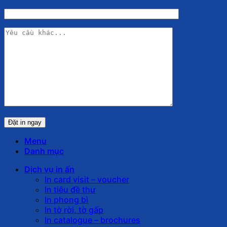
Menu
Danh mục
Dịch vụ in ấn
In card visit – voucher
In tiêu đề thư
In phong bì
In tờ rời, tờ gấp
In catalogue – brochures