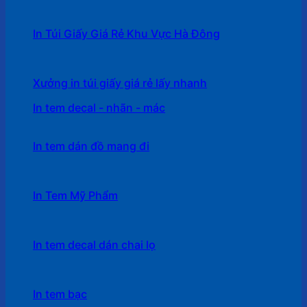
In Túi Giấy Giá Rẻ Khu Vực Hà Đông
Xưởng in túi giấy giá rẻ lấy nhanh
In tem decal - nhãn - mác
In tem dán đồ mang đi
In Tem Mỹ Phẩm
In tem decal dán chai lọ
In tem bạc