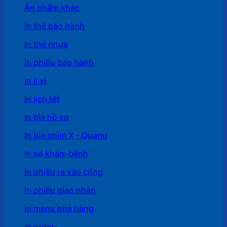
Ấn phẩm khác
In thẻ bảo hành
In thẻ nhựa
In phiếu bảo hành
In lì xì
In lịch tết
In bìa hồ sơ
In bìa phim X - Quang
In sổ khám bệnh
In phiếu ra vào cổng
In phiếu giao nhận
In menu nhà hàng
In order