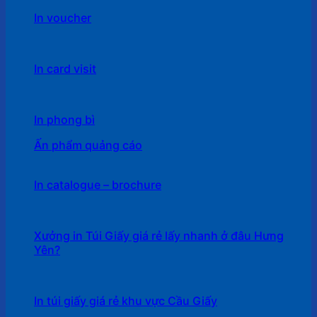
In voucher
In card visit
In phong bì
Ấn phẩm quảng cáo
In catalogue – brochure
Xưởng in Túi Giấy giá rẻ lấy nhanh ở đâu Hưng
Yên?
In túi giấy giá rẻ khu vực Cầu Giấy