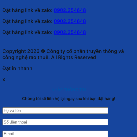
Đặt hàng link về zalo:
0902.254648
Đặt hàng link về zalo:
0902.254648
Đặt hàng link về zalo:
0902.254648
Copyright 2026 © Công ty cổ phần truyền thông và
công nghệ rao thuê. All Rights Reserved
Đặt in nhanh
x
NHẬP THÔNG TIN
Chúng tôi sẽ liên hệ lại ngay sau khi bạn đặt hàng!