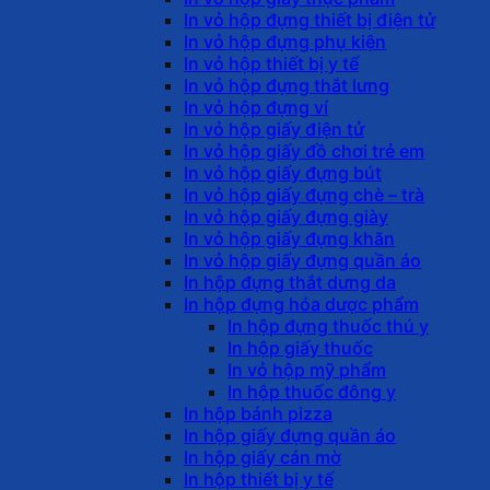
In vỏ hộp đựng thiết bị điện tử
In vỏ hộp đựng phụ kiện
In vỏ hộp thiết bị y tế
In vỏ hộp đựng thắt lưng
In vỏ hộp đựng ví
In vỏ hộp giấy điện tử
In vỏ hộp giấy đồ chơi trẻ em
In vỏ hộp giấy đựng bút
In vỏ hộp giấy đựng chè – trà
In vỏ hộp giấy đựng giày
In vỏ hộp giấy đựng khăn
In vỏ hộp giấy đựng quần áo
In hộp đựng thắt dưng da
In hộp đựng hóa dược phẩm
In hộp đựng thuốc thú y
In hộp giấy thuốc
In vỏ hộp mỹ phẩm
In hộp thuốc đông y
In hộp bánh pizza
In hộp giấy đựng quần áo
In hộp giấy cán mờ
In hộp thiết bị y tế