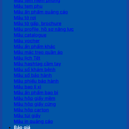
Mẫu tem niêm phong
Mẫu tem phụ
Mẫu ấn phẩm quảng cáo
Mẫu tờ rơi
Mẫu tờ gấp, brochure
Mẫu profile, hồ sơ năng lực
Mẫu catalogue
Mẫu vocher
Mẫu ấn phẩm khác
Mẫu mác treo quần áo
Mẫu lịch Tết
Mẫu hashtag cầm tay
Mẫu sổ khám bệnh
Mẫu sổ bảo hành
Mẫu phiếu bảo hành
Mẫu bao lì xì
Mẫu ấn phẩm bao bì
Mẫu hộp giấy mềm
Mẫu hộp giấy cứng
Mẫu hộp carton
Mẫu túi giấy
Mẫu in quảng cáo
Báo giá