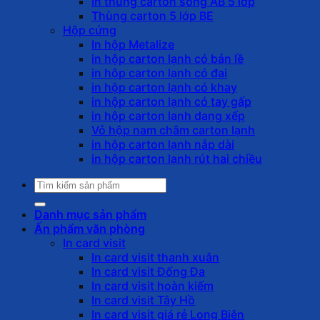
In thùng carton sóng AB 5 lớp
Thùng carton 5 lớp BE
Hộp cứng
In hộp Metalize
in hộp carton lạnh có bản lề
in hộp carton lạnh có đai
in hộp carton lạnh có khay
in hộp carton lạnh có tay gấp
in hộp carton lạnh dạng xếp
Vỏ hộp nam châm carton lạnh
in hộp carton lạnh nắp dài
in hộp carton lạnh rút hai chiều
Tìm
kiếm:
Danh mục sản phẩm
Ấn phẩm văn phòng
In card visit
In card visit thanh xuân
In card visit Đống Đa
In card visit hoàn kiếm
In card visit Tây Hồ
In card visit giá rẻ Long Biên