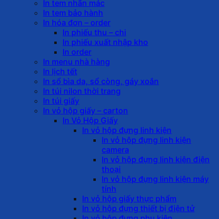
In tem nhãn mác
In tem bảo hành
In hóa đơn – order
In phiếu thu – chi
In phiếu xuất nhập kho
In order
In menu nhà hàng
In lịch tết
In sổ bìa da, sổ còng, gáy xoắn
In túi nilon thời trang
In túi giấy
In vỏ hộp giấy – carton
In Vỏ Hộp Giấy
In vỏ hộp đựng linh kiện
In vỏ hộp đựng linh kiện
camera
In vỏ hộp đựng linh kiện điện
thoại
In vỏ hộp đựng linh kiện máy
tính
In vỏ hộp giấy thực phẩm
In vỏ hộp đựng thiết bị điện tử
In vỏ hộp đựng phụ kiện