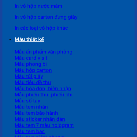
In vỏ hộp nước mắm
In vỏ hộp carton đựng giày
In các loại vỏ hộp khác
Mẫu thiết kế
Mẫu ấn phẩm văn phòng
Mẫu card visit
Mẫu phong bì
Mẫu hộp carton
Mẫu túi giấy
Mẫu tiêu đề thư
Mẫu hóa đơn, biên nhận
Mẫu phiếu thu, phiếu chi
Mẫu sổ tay
Mẫu tem nhãn
Mẫu tem bảo hành
Mẫu sticker nhãn dán
Mẫu tem 7 màu hologram
Mẫu tem bạc