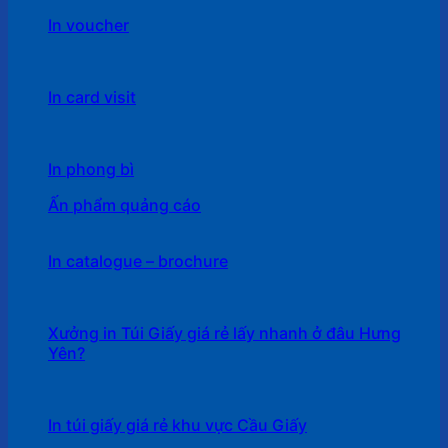
In voucher
In card visit
In phong bì
Ấn phẩm quảng cáo
In catalogue – brochure
Xưởng in Túi Giấy giá rẻ lấy nhanh ở đâu Hưng
Yên?
In túi giấy giá rẻ khu vực Cầu Giấy