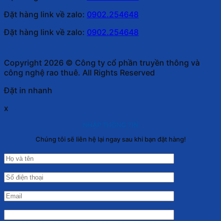
Đặt hàng link về zalo:
0902.254648
Đặt hàng link về zalo:
0902.254648
Copyright 2026 © Công ty cổ phần truyền thông và
công nghệ rao thuê. All Rights Reserved
Đặt in nhanh
x
NHẬP THÔNG TIN
Chúng tôi sẽ liên hệ lại ngay sau khi bạn đặt hàng!