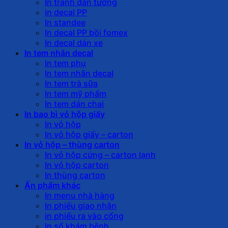
In tranh dán tường
in decal PP
In standee
In decal PP bồi fomex
In decal dán xe
In tem nhãn decal
In tem phụ
In tem nhãn decal
In tem trà sữa
In tem mỹ phẩm
In tem dán chai
In bao bì vỏ hộp giấy
In vỏ hộp
In vỏ hộp giấy – carton
In vỏ hộp – thùng carton
In vỏ hộp cứng – carton lạnh
In vỏ hộp carton
In thùng carton
Ấn phẩm khác
In menu nhà hàng
In phiếu giao nhận
in phiếu ra vào cổng
In sổ khám bệnh