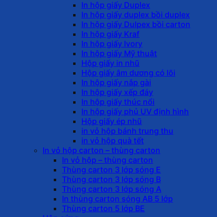
In hộp giấy Duplex
In hộp giấy duplex bồi duplex
In hộp giấy Dulpex bồi carton
In hộp giấy Kraf
In hộp giấy Ivory
In hộp giấy Mỹ thuật
Hộp giấy in nhũ
Hộp giấy âm dương có lõi
In hộp giấy nắp gài
In hộp giấy xếp đáy
In hộp giấy thúc nổi
In hộp giấy phủ UV định hình
Hộp giấy ép nhũ
in vỏ hộp bánh trung thu
in vỏ hộp quà tết
In vỏ hộp carton – thùng carton
In vỏ hộp – thùng carton
Thùng carton 3 lớp sóng E
Thùng carton 3 lớp sóng B
Thùng carton 3 lớp sóng A
In thùng carton sóng AB 5 lớp
Thùng carton 5 lớp BE