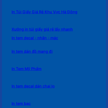
In Túi Giấy Giá Rẻ Khu Vực Hà Đông
Xưởng in túi giấy giá rẻ lấy nhanh
In tem decal - nhãn - mác
In tem dán đồ mang đi
In Tem Mỹ Phẩm
In tem decal dán chai lọ
In tem bạc