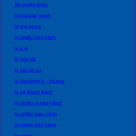
Ấn phẩm khác
In thẻ bảo hành
In thẻ nhựa
In phiếu bảo hành
In lì xì
In lịch tết
In bìa hồ sơ
In bìa phim X - Quang
In sổ khám bệnh
In phiếu ra vào cổng
In phiếu giao nhận
In menu nhà hàng
In order