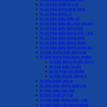
In vỏ hộp thiết bị y tế
In vỏ hộp đựng thắt lưng
In vỏ hộp đựng ví
In vỏ hộp giấy điện tử
In vỏ hộp giấy đồ chơi trẻ em
In vỏ hộp giấy đựng bút
In vỏ hộp giấy đựng chè – trà
In vỏ hộp giấy đựng giày
In vỏ hộp giấy đựng khăn
In vỏ hộp giấy đựng quần áo
In hộp đựng thắt dưng da
In hộp đựng hóa dược phẩm
In hộp đựng thuốc thú y
In hộp giấy thuốc
In vỏ hộp mỹ phẩm
In hộp thuốc đông y
In hộp bánh pizza
In hộp giấy đựng quần áo
In hộp giấy cán mờ
In hộp thiết bị y tế
In hộp giấy đựng chè – trà
In hộp giấy cán nilon bóng