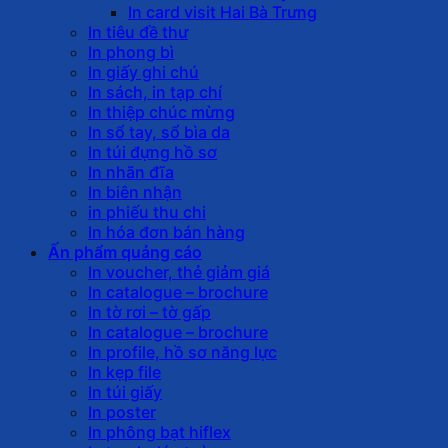
In card visit Hai Bà Trưng
In tiêu đề thư
In phong bì
In giấy ghi chú
In sách, in tạp chí
In thiệp chúc mừng
In sổ tay, sổ bìa da
In túi đựng hồ sơ
In nhãn đĩa
In biên nhận
in phiếu thu chi
In hóa đơn bán hàng
Ấn phẩm quảng cáo
In voucher, thẻ giảm giá
In catalogue – brochure
In tờ rơi – tờ gấp
In catalogue – brochure
In profile, hồ sơ năng lực
In kẹp file
In túi giấy
In poster
In phông bạt hiflex