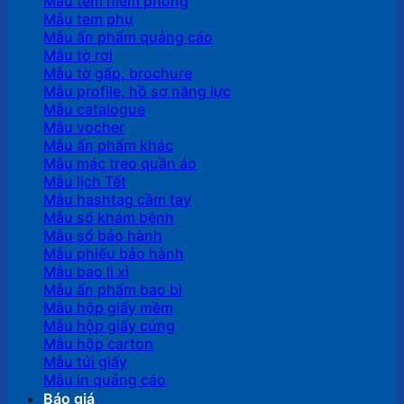
Mẫu tem niêm phong
Mẫu tem phụ
Mẫu ấn phẩm quảng cáo
Mẫu tờ rơi
Mẫu tờ gấp, brochure
Mẫu profile, hồ sơ năng lực
Mẫu catalogue
Mẫu vocher
Mẫu ấn phẩm khác
Mẫu mác treo quần áo
Mẫu lịch Tết
Mẫu hashtag cầm tay
Mẫu sổ khám bệnh
Mẫu sổ bảo hành
Mẫu phiếu bảo hành
Mẫu bao lì xì
Mẫu ấn phẩm bao bì
Mẫu hộp giấy mềm
Mẫu hộp giấy cứng
Mẫu hộp carton
Mẫu túi giấy
Mẫu in quảng cáo
Báo giá