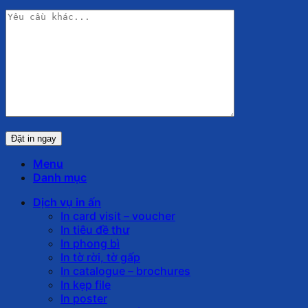
Menu
Danh mục
Dịch vụ in ấn
In card visit – voucher
In tiêu đề thư
In phong bì
In tờ rời, tờ gấp
In catalogue – brochures
In kẹp file
In poster