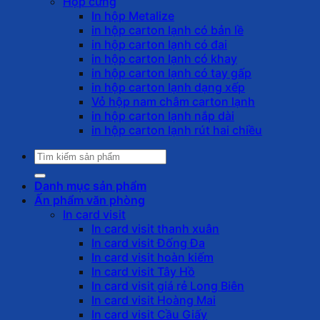
Hộp cứng
In hộp Metalize
in hộp carton lạnh có bản lề
in hộp carton lạnh có đai
in hộp carton lạnh có khay
in hộp carton lạnh có tay gấp
in hộp carton lạnh dạng xếp
Vỏ hộp nam châm carton lạnh
in hộp carton lạnh nắp dài
in hộp carton lạnh rút hai chiều
Tìm
kiếm:
Danh mục sản phẩm
Ấn phẩm văn phòng
In card visit
In card visit thanh xuân
In card visit Đống Đa
In card visit hoàn kiếm
In card visit Tây Hồ
In card visit giá rẻ Long Biên
In card visit Hoàng Mai
In card visit Cầu Giấy