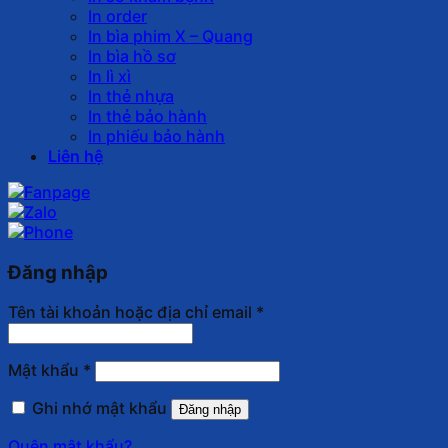
In order
In bìa phim X – Quang
In bìa hồ sơ
In lì xì
In thẻ nhựa
In thẻ bảo hành
In phiếu bảo hành
Liên hệ
Đăng nhập
Tên tài khoản hoặc địa chỉ email
*
Mật khẩu
*
Ghi nhớ mật khẩu
Đăng nhập
Quên mật khẩu?