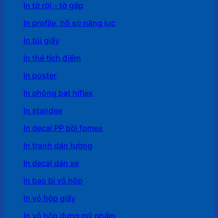
In tờ rời,- tờ gấp
In profile, hồ sơ năng lực
In túi giấy
In thẻ tích điểm
In poster
In phông bạt hiflex
In standee
In decal PP bồi fomex
In tranh dán tường
In decal dán xe
In bao bì vỏ hộp
In vỏ hộp giấy
In vỏ hộp đựng mỹ phẩm