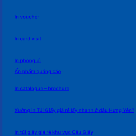
In voucher
In card visit
In phong bì
Ấn phẩm quảng cáo
In catalogue – brochure
Xưởng in Túi Giấy giá rẻ lấy nhanh ở đâu Hưng Yên?
In túi giấy giá rẻ khu vực Cầu Giấy