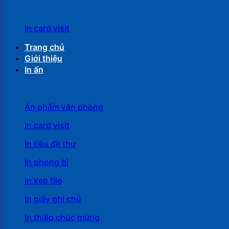
In card visit
Trang chủ
Giới thiệu
In ấn
Ấn phẩm văn phòng
In card visit
In tiêu đề thư
In phong bì
In kẹp file
In giấy ghi chú
In thiệp chúc mừng