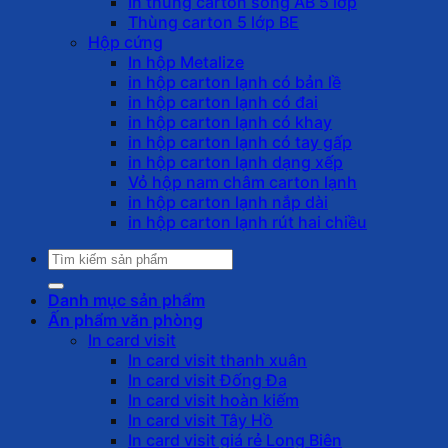
In thùng carton sóng AB 5 lớp
Thùng carton 5 lớp BE
Hộp cứng
In hộp Metalize
in hộp carton lạnh có bản lề
in hộp carton lạnh có đai
in hộp carton lạnh có khay
in hộp carton lạnh có tay gấp
in hộp carton lạnh dạng xếp
Vỏ hộp nam châm carton lạnh
in hộp carton lạnh nắp dài
in hộp carton lạnh rút hai chiều
Tìm
kiếm:
Danh mục sản phẩm
Ấn phẩm văn phòng
In card visit
In card visit thanh xuân
In card visit Đống Đa
In card visit hoàn kiếm
In card visit Tây Hồ
In card visit giá rẻ Long Biên