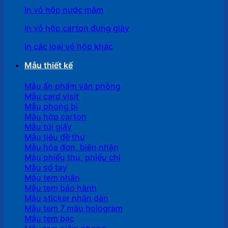
In vỏ hộp nước mắm
In vỏ hộp carton đựng giày
In các loại vỏ hộp khác
Mẫu thiết kế
Mẫu ấn phẩm văn phòng
Mẫu card visit
Mẫu phong bì
Mẫu hộp carton
Mẫu túi giấy
Mẫu tiêu đề thư
Mẫu hóa đơn, biên nhận
Mẫu phiếu thu, phiếu chi
Mẫu sổ tay
Mẫu tem nhãn
Mẫu tem bảo hành
Mẫu sticker nhãn dán
Mẫu tem 7 màu hologram
Mẫu tem bạc