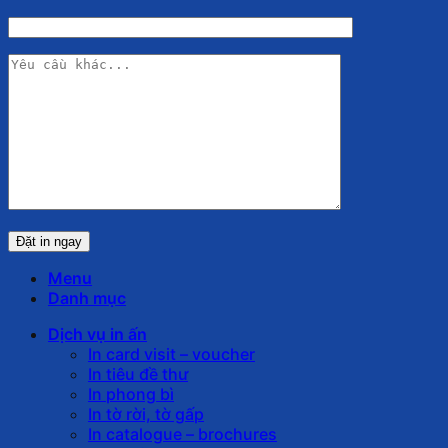
Menu
Danh mục
Dịch vụ in ấn
In card visit – voucher
In tiêu đề thư
In phong bì
In tờ rời, tờ gấp
In catalogue – brochures