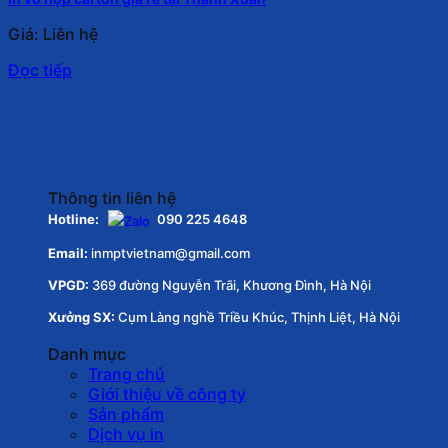
Giá: Liên hệ
Đọc tiếp
Thông tin liên hệ
Hotline:
090 225 4648
Email:
inmptvietnam@gmail.com
VPGD:
369 đường Nguyễn Trãi, Khương Đình, Hà Nội
Xưởng SX:
Cụm Làng nghề Triều Khúc, Thịnh Liệt, Hà Nội
Danh mục
Trang chủ
Giới thiệu về công ty
Sản phẩm
Dịch vụ in