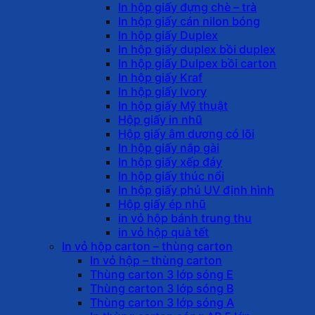
In hộp giấy đựng chè – trà
In hộp giấy cán nilon bóng
In hộp giấy Duplex
In hộp giấy duplex bồi duplex
In hộp giấy Dulpex bồi carton
In hộp giấy Kraf
In hộp giấy Ivory
In hộp giấy Mỹ thuật
Hộp giấy in nhũ
Hộp giấy âm dương có lõi
In hộp giấy nắp gài
In hộp giấy xếp đáy
In hộp giấy thúc nổi
In hộp giấy phủ UV định hình
Hộp giấy ép nhũ
in vỏ hộp bánh trung thu
in vỏ hộp quà tết
In vỏ hộp carton – thùng carton
In vỏ hộp – thùng carton
Thùng carton 3 lớp sóng E
Thùng carton 3 lớp sóng B
Thùng carton 3 lớp sóng A