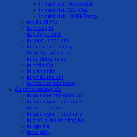
In card visit Hoàng Mai
In card visit Cầu Giấy
In card visit Hai Bà Trưng
In tiêu đề thư
In phong bì
In giấy ghi chú
In sách, in tạp chí
In thiệp chúc mừng
In sổ tay, sổ bìa da
In túi đựng hồ sơ
In nhãn đĩa
In biên nhận
in phiếu thu chi
In hóa đơn bán hàng
Ấn phẩm quảng cáo
In voucher, thẻ giảm giá
In catalogue – brochure
In tờ rơi – tờ gấp
In catalogue – brochure
In profile, hồ sơ năng lực
In kẹp file
In túi giấy