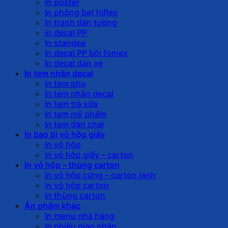
In poster
In phông bạt hiflex
In tranh dán tường
in decal PP
In standee
In decal PP bồi fomex
In decal dán xe
In tem nhãn decal
In tem phụ
In tem nhãn decal
In tem trà sữa
In tem mỹ phẩm
In tem dán chai
In bao bì vỏ hộp giấy
In vỏ hộp
In vỏ hộp giấy – carton
In vỏ hộp – thùng carton
In vỏ hộp cứng – carton lạnh
In vỏ hộp carton
In thùng carton
Ấn phẩm khác
In menu nhà hàng
In phiếu giao nhận