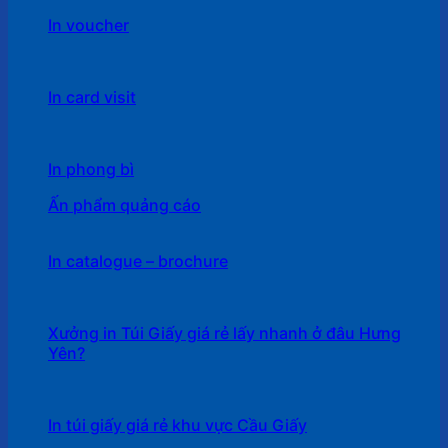
In voucher
In card visit
In phong bì
Ấn phẩm quảng cáo
In catalogue – brochure
Xưởng in Túi Giấy giá rẻ lấy nhanh ở đâu Hưng
Yên?
In túi giấy giá rẻ khu vực Cầu Giấy