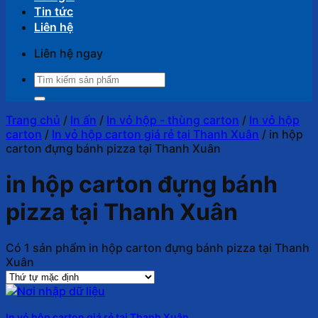
Tin tức
Liên hệ
Liên hệ ngay
Tìm
kiếm:
Trang chủ
/
In ấn
/
In vỏ hộp - thùng carton
/
In vỏ hộp
carton
/
In vỏ hộp carton giá rẻ tại Thanh Xuân
/
in hộp
carton đựng bánh pizza tại Thanh Xuân
in hộp carton đựng bánh
pizza tại Thanh Xuân
Có 1 sản phẩm in hộp carton đựng bánh pizza tại Thanh
Xuân
In vỏ hộp carton giá rẻ tại Thanh Xuân