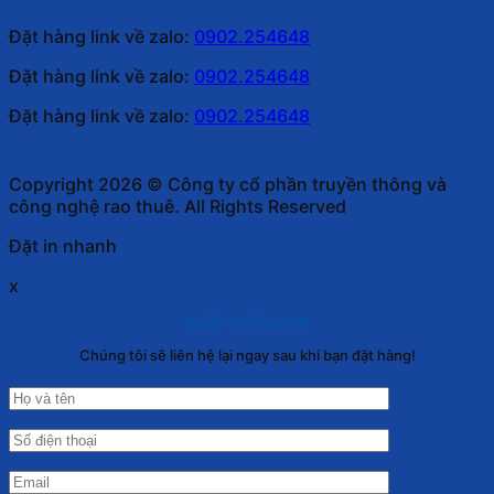
Đặt hàng link về zalo:
0902.254648
Đặt hàng link về zalo:
0902.254648
Đặt hàng link về zalo:
0902.254648
Copyright 2026 © Công ty cổ phần truyền thông và
công nghệ rao thuê. All Rights Reserved
Đặt in nhanh
x
NHẬP THÔNG TIN
Chúng tôi sẽ liên hệ lại ngay sau khi bạn đặt hàng!