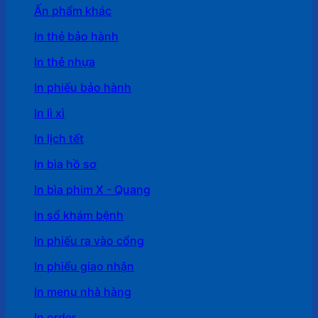
Ấn phẩm khác
In thẻ bảo hành
In thẻ nhựa
In phiếu bảo hành
In lì xì
In lịch tết
In bìa hồ sơ
In bìa phim X - Quang
In sổ khám bệnh
In phiếu ra vào cổng
In phiếu giao nhận
In menu nhà hàng
In order