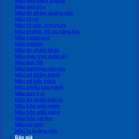
Mẫu tem niêm phong
Mẫu tem phụ
Mẫu ấn phẩm quảng cáo
Mẫu tờ rơi
Mẫu tờ gấp, brochure
Mẫu profile, hồ sơ năng lực
Mẫu catalogue
Mẫu vocher
Mẫu ấn phẩm khác
Mẫu mác treo quần áo
Mẫu lịch Tết
Mẫu hashtag cầm tay
Mẫu sổ khám bệnh
Mẫu sổ bảo hành
Mẫu phiếu bảo hành
Mẫu bao lì xì
Mẫu ấn phẩm bao bì
Mẫu hộp giấy mềm
Mẫu hộp giấy cứng
Mẫu hộp carton
Mẫu túi giấy
Mẫu in quảng cáo
Báo giá