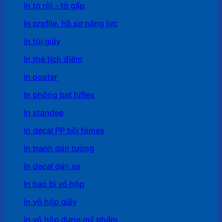
In tờ rời,- tờ gấp
In profile, hồ sơ năng lực
In túi giấy
In thẻ tích điểm
In poster
In phông bạt hiflex
In standee
In decal PP bồi fomex
In tranh dán tường
In decal dán xe
In bao bì vỏ hộp
In vỏ hộp giấy
In vỏ hộp đựng mỹ phẩm