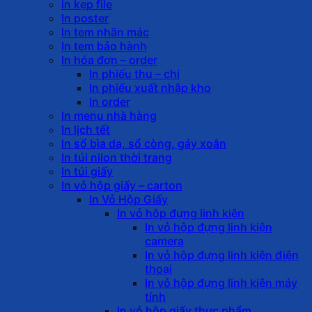
In kẹp file
In poster
In tem nhãn mác
In tem bảo hành
In hóa đơn – order
In phiếu thu – chi
In phiếu xuất nhập kho
In order
In menu nhà hàng
In lịch tết
In sổ bìa da, sổ còng, gáy xoắn
In túi nilon thời trang
In túi giấy
In vỏ hộp giấy – carton
In Vỏ Hộp Giấy
In vỏ hộp đựng linh kiện
In vỏ hộp đựng linh kiện
camera
In vỏ hộp đựng linh kiện điện
thoại
In vỏ hộp đựng linh kiện máy
tính
In vỏ hộp giấy thực phẩm