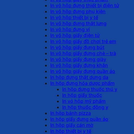
In vỏ hộp đựng thiết bị điện tử
In vỏ hộp đựng phụ kiện
In vỏ hộp thiết bị y tế
In vỏ hộp đựng thắt lưng
In vỏ hộp đựng ví
In vỏ hộp giấy điện tử
In vỏ hộp giấy đồ chơi trẻ em
In vỏ hộp giấy đựng bút
In vỏ hộp giấy đựng chè – trà
In vỏ hộp giấy đựng giày
In vỏ hộp giấy đựng khăn
In vỏ hộp giấy đựng quần áo
In hộp đựng thắt dưng da
In hộp đựng hóa dược phẩm
In hộp đựng thuốc thú y
In hộp giấy thuốc
In vỏ hộp mỹ phẩm
In hộp thuốc đông y
In hộp bánh pizza
In hộp giấy đựng quần áo
In hộp giấy cán mờ
In hộp thiết bị y tế