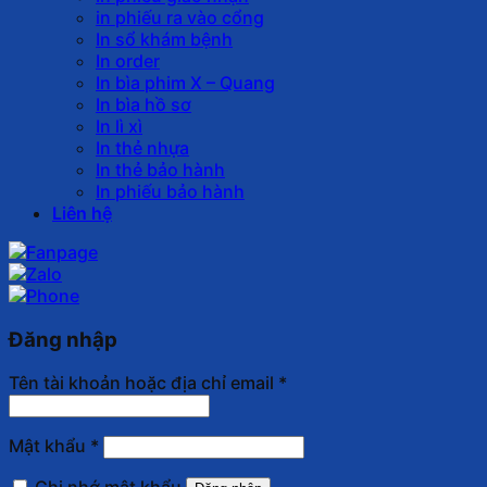
in phiếu ra vào cổng
In sổ khám bệnh
In order
In bìa phim X – Quang
In bìa hồ sơ
In lì xì
In thẻ nhựa
In thẻ bảo hành
In phiếu bảo hành
Liên hệ
Đăng nhập
Tên tài khoản hoặc địa chỉ email
*
Mật khẩu
*