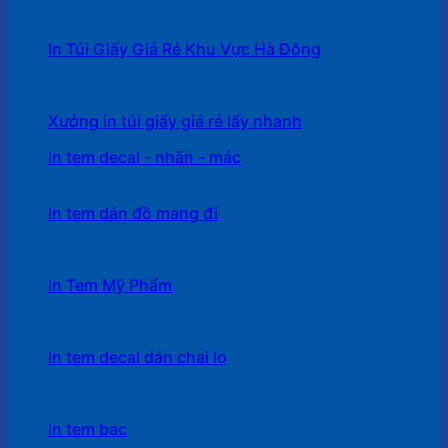
In Túi Giấy Giá Rẻ Khu Vực Hà Đông
Xưởng in túi giấy giá rẻ lấy nhanh
In tem decal - nhãn - mác
In tem dán đồ mang đi
In Tem Mỹ Phẩm
In tem decal dán chai lọ
In tem bạc