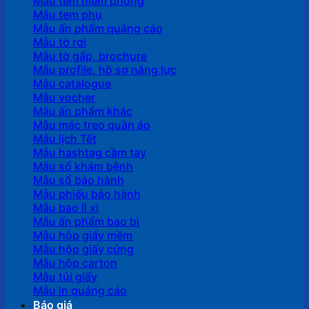
Mẫu tem niêm phong
Mẫu tem phụ
Mẫu ấn phẩm quảng cáo
Mẫu tờ rơi
Mẫu tờ gấp, brochure
Mẫu profile, hồ sơ năng lực
Mẫu catalogue
Mẫu vocher
Mẫu ấn phẩm khác
Mẫu mác treo quần áo
Mẫu lịch Tết
Mẫu hashtag cầm tay
Mẫu sổ khám bệnh
Mẫu sổ bảo hành
Mẫu phiếu bảo hành
Mẫu bao lì xì
Mẫu ấn phẩm bao bì
Mẫu hộp giấy mềm
Mẫu hộp giấy cứng
Mẫu hộp carton
Mẫu túi giấy
Mẫu in quảng cáo
Báo giá