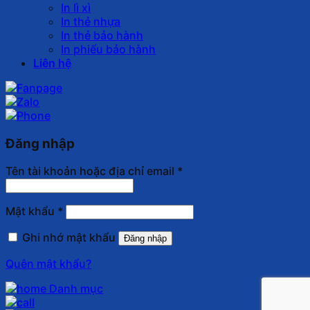
In lì xì
In thẻ nhựa
In thẻ bảo hành
In phiếu bảo hành
Liên hệ
Đăng nhập
Tên tài khoản hoặc địa chỉ email
*
Mật khẩu
*
Ghi nhớ mật khẩu
Đăng nhập
Quên mật khẩu?
Danh mục