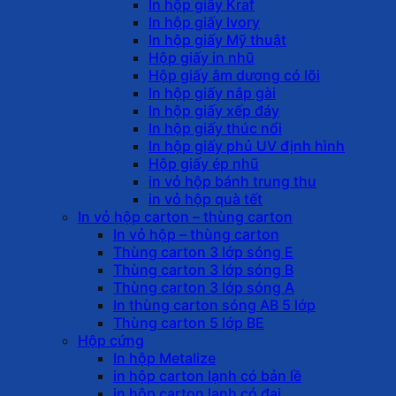
In hộp giấy Kraf
In hộp giấy Ivory
In hộp giấy Mỹ thuật
Hộp giấy in nhũ
Hộp giấy âm dương có lõi
In hộp giấy nắp gài
In hộp giấy xếp đáy
In hộp giấy thúc nổi
In hộp giấy phủ UV định hình
Hộp giấy ép nhũ
in vỏ hộp bánh trung thu
in vỏ hộp quà tết
In vỏ hộp carton – thùng carton
In vỏ hộp – thùng carton
Thùng carton 3 lớp sóng E
Thùng carton 3 lớp sóng B
Thùng carton 3 lớp sóng A
In thùng carton sóng AB 5 lớp
Thùng carton 5 lớp BE
Hộp cứng
In hộp Metalize
in hộp carton lạnh có bản lề
in hộp carton lạnh có đai