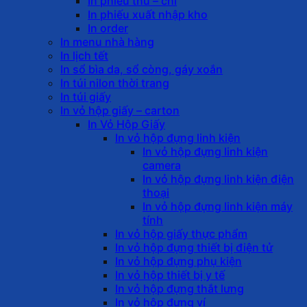
In phiếu thu – chi
In phiếu xuất nhập kho
In order
In menu nhà hàng
In lịch tết
In sổ bìa da, sổ còng, gáy xoắn
In túi nilon thời trang
In túi giấy
In vỏ hộp giấy – carton
In Vỏ Hộp Giấy
In vỏ hộp đựng linh kiện
In vỏ hộp đựng linh kiện
camera
In vỏ hộp đựng linh kiện điện
thoại
In vỏ hộp đựng linh kiện máy
tính
In vỏ hộp giấy thực phẩm
In vỏ hộp đựng thiết bị điện tử
In vỏ hộp đựng phụ kiện
In vỏ hộp thiết bị y tế
In vỏ hộp đựng thắt lưng
In vỏ hộp đựng ví