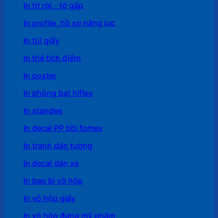
In tờ rời,- tờ gấp
In profile, hồ sơ năng lực
In túi giấy
In thẻ tích điểm
In poster
In phông bạt hiflex
In standee
In decal PP bồi fomex
In tranh dán tường
In decal dán xe
In bao bì vỏ hộp
In vỏ hộp giấy
In vỏ hộp đựng mỹ phẩm