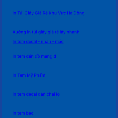
In Túi Giấy Giá Rẻ Khu Vực Hà Đông
Xưởng in túi giấy giá rẻ lấy nhanh
In tem decal - nhãn - mác
In tem dán đồ mang đi
In Tem Mỹ Phẩm
In tem decal dán chai lọ
In tem bạc