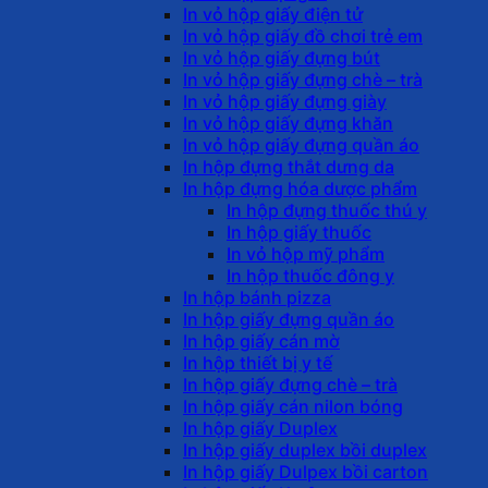
In vỏ hộp giấy điện tử
In vỏ hộp giấy đồ chơi trẻ em
In vỏ hộp giấy đựng bút
In vỏ hộp giấy đựng chè – trà
In vỏ hộp giấy đựng giày
In vỏ hộp giấy đựng khăn
In vỏ hộp giấy đựng quần áo
In hộp đựng thắt dưng da
In hộp đựng hóa dược phẩm
In hộp đựng thuốc thú y
In hộp giấy thuốc
In vỏ hộp mỹ phẩm
In hộp thuốc đông y
In hộp bánh pizza
In hộp giấy đựng quần áo
In hộp giấy cán mờ
In hộp thiết bị y tế
In hộp giấy đựng chè – trà
In hộp giấy cán nilon bóng
In hộp giấy Duplex
In hộp giấy duplex bồi duplex
In hộp giấy Dulpex bồi carton