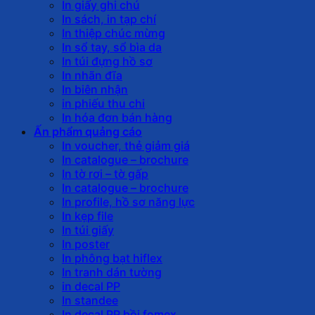
In giấy ghi chú
In sách, in tạp chí
In thiệp chúc mừng
In sổ tay, sổ bìa da
In túi đựng hồ sơ
In nhãn đĩa
In biên nhận
in phiếu thu chi
In hóa đơn bán hàng
Ấn phẩm quảng cáo
In voucher, thẻ giảm giá
In catalogue – brochure
In tờ rơi – tờ gấp
In catalogue – brochure
In profile, hồ sơ năng lực
In kẹp file
In túi giấy
In poster
In phông bạt hiflex
In tranh dán tường
in decal PP
In standee
In decal PP bồi fomex