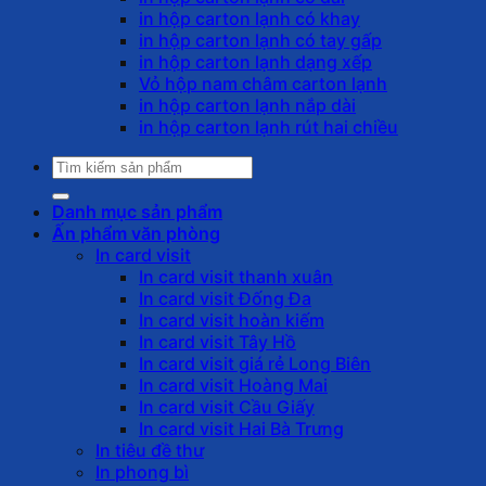
in hộp carton lạnh có khay
in hộp carton lạnh có tay gấp
in hộp carton lạnh dạng xếp
Vỏ hộp nam châm carton lạnh
in hộp carton lạnh nắp dài
in hộp carton lạnh rút hai chiều
Tìm
kiếm:
Danh mục sản phẩm
Ấn phẩm văn phòng
In card visit
In card visit thanh xuân
In card visit Đống Đa
In card visit hoàn kiếm
In card visit Tây Hồ
In card visit giá rẻ Long Biên
In card visit Hoàng Mai
In card visit Cầu Giấy
In card visit Hai Bà Trưng
In tiêu đề thư
In phong bì