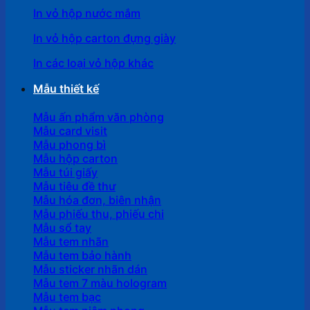
In vỏ hộp nước mắm
In vỏ hộp carton đựng giày
In các loại vỏ hộp khác
Mẫu thiết kế
Mẫu ấn phẩm văn phòng
Mẫu card visit
Mẫu phong bì
Mẫu hộp carton
Mẫu túi giấy
Mẫu tiêu đề thư
Mẫu hóa đơn, biên nhận
Mẫu phiếu thu, phiếu chi
Mẫu sổ tay
Mẫu tem nhãn
Mẫu tem bảo hành
Mẫu sticker nhãn dán
Mẫu tem 7 màu hologram
Mẫu tem bạc