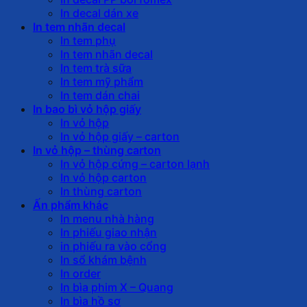
In decal dán xe
In tem nhãn decal
In tem phụ
In tem nhãn decal
In tem trà sữa
In tem mỹ phẩm
In tem dán chai
In bao bì vỏ hộp giấy
In vỏ hộp
In vỏ hộp giấy – carton
In vỏ hộp – thùng carton
In vỏ hộp cứng – carton lạnh
In vỏ hộp carton
In thùng carton
Ấn phẩm khác
In menu nhà hàng
In phiếu giao nhận
in phiếu ra vào cổng
In sổ khám bệnh
In order
In bìa phim X – Quang
In bìa hồ sơ