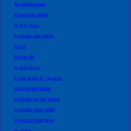
Ấn phẩm khác
In thẻ bảo hành
In thẻ nhựa
In phiếu bảo hành
In lì xì
In lịch tết
In bìa hồ sơ
In bìa phim X - Quang
In sổ khám bệnh
In phiếu ra vào cổng
In phiếu giao nhận
In menu nhà hàng
In order