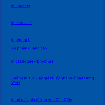
In voucher
In card visit
In phong bì
Ấn phẩm quảng cáo
In catalogue – brochure
Xưởng in Túi Giấy giá rẻ lấy nhanh ở đâu Hưng
Yên?
In túi giấy giá rẻ khu vực Cầu Giấy