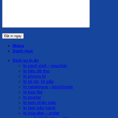
Menu
Danh mục
Dịch vụ in ấn
In card visit – voucher
In tiêu đề thư
In phong bì
In tờ rời, tờ gấp
In catalogue – brochures
In kẹp file
In poster
In tem nhãn mác
In tem bảo hành
In hóa đơn – order