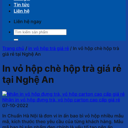
Tin tức
Liên hệ
Liên hệ ngay
Tìm
kiếm:
Trang chủ
/
in vỏ hộp trà giá rẻ
/
In vỏ hộp chè hộp trà
giá rẻ tại Nghệ An
In vỏ hộp chè hộp trà giá rẻ
tại Nghệ An
Nhận in vỏ hộp đựng trà, vỏ hộp carton cao cấp giá rẻ
07-10-2022
In Chuẩn Hà Nội là đơn vi in ấn bao bì vỏ hộp nhiều mẫu
mã, kích thước theo yêu cầu của từng khách hàng. Mẫu
mã bao bì sản phẩm đẹp chính là yếu tố tạo nên ấn