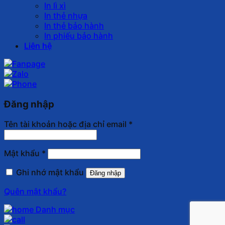
In lì xì
In thẻ nhựa
In thẻ bảo hành
In phiếu bảo hành
Liên hệ
Đăng nhập
Tên tài khoản hoặc địa chỉ email
*
Mật khẩu
*
Ghi nhớ mật khẩu
Đăng nhập
Quên mật khẩu?
Danh mục