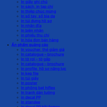
In giấy ghi chú
In sách, in tạp chí
In thiệp chúc mừng
In sổ tay, sổ bìa da
In túi đựng hồ sơ
In nhãn đĩa
In biên nhận
in phiếu thu chi
In hóa đơn bán hàng
Ấn phẩm quảng cáo
In voucher, thẻ giảm giá
In catalogue – brochure
In tờ rơi – tờ gấp
In catalogue – brochure
In profile, hồ sơ năng lực
In kẹp file
In túi giấy
In poster
In phông bạt hiflex
In tranh dán tường
in decal PP
In standee
In decal PP bồi fomex