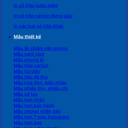
In vỏ hộp nước mắm
In vỏ hộp carton đựng giày
In các loại vỏ hộp khác
Mẫu thiết kế
Mẫu ấn phẩm văn phòng
Mẫu card visit
Mẫu phong bì
Mẫu hộp carton
Mẫu túi giấy
Mẫu tiêu đề thư
Mẫu hóa đơn, biên nhận
Mẫu phiếu thu, phiếu chi
Mẫu sổ tay
Mẫu tem nhãn
Mẫu tem bảo hành
Mẫu sticker nhãn dán
Mẫu tem 7 màu hologram
Mẫu tem bạc