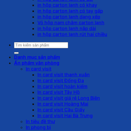
in hộp carton lạnh có khay
in hộp carton lạnh có tay gấp
in hộp carton lạnh dạng xếp
Vỏ hộp nam châm carton lạnh
in hộp carton lạnh nắp dài
in hộp carton lạnh rút hai chiều
Tìm
kiếm:
Danh mục sản phẩm
Ấn phẩm văn phòng
In card visit
In card visit thanh xuân
In card visit Đống Đa
In card visit hoàn kiếm
In card visit Tây Hồ
In card visit giá rẻ Long Biên
In card visit Hoàng Mai
In card visit Cầu Giấy
In card visit Hai Bà Trưng
In tiêu đề thư
In phong bì