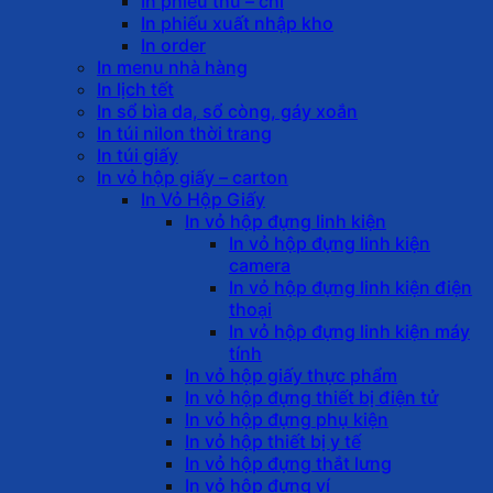
In phiếu thu – chi
In phiếu xuất nhập kho
In order
In menu nhà hàng
In lịch tết
In sổ bìa da, sổ còng, gáy xoắn
In túi nilon thời trang
In túi giấy
In vỏ hộp giấy – carton
In Vỏ Hộp Giấy
In vỏ hộp đựng linh kiện
In vỏ hộp đựng linh kiện
camera
In vỏ hộp đựng linh kiện điện
thoại
In vỏ hộp đựng linh kiện máy
tính
In vỏ hộp giấy thực phẩm
In vỏ hộp đựng thiết bị điện tử
In vỏ hộp đựng phụ kiện
In vỏ hộp thiết bị y tế
In vỏ hộp đựng thắt lưng
In vỏ hộp đựng ví