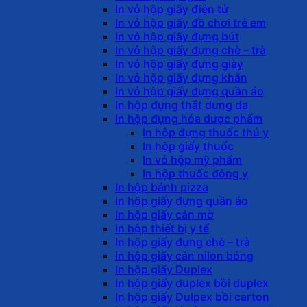
In vỏ hộp giấy điện tử
In vỏ hộp giấy đồ chơi trẻ em
In vỏ hộp giấy đựng bút
In vỏ hộp giấy đựng chè – trà
In vỏ hộp giấy đựng giày
In vỏ hộp giấy đựng khăn
In vỏ hộp giấy đựng quần áo
In hộp đựng thắt dưng da
In hộp đựng hóa dược phẩm
In hộp đựng thuốc thú y
In hộp giấy thuốc
In vỏ hộp mỹ phẩm
In hộp thuốc đông y
In hộp bánh pizza
In hộp giấy đựng quần áo
In hộp giấy cán mờ
In hộp thiết bị y tế
In hộp giấy đựng chè – trà
In hộp giấy cán nilon bóng
In hộp giấy Duplex
In hộp giấy duplex bồi duplex
In hộp giấy Dulpex bồi carton