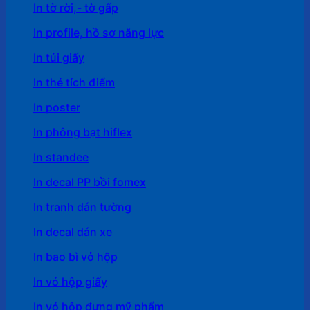
In tờ rời,- tờ gấp
In profile, hồ sơ năng lực
In túi giấy
In thẻ tích điểm
In poster
In phông bạt hiflex
In standee
In decal PP bồi fomex
In tranh dán tường
In decal dán xe
In bao bì vỏ hộp
In vỏ hộp giấy
In vỏ hộp đựng mỹ phẩm