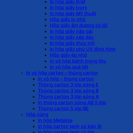
In hộp giấy Kraf
In hộp giấy Ivory
In hộp giấy Mỹ thuật
Hộp giấy in nhũ
Hộp giấy âm dương có lõi
In hộp giấy nắp gài
In hộp giấy xếp đáy
In hộp giấy thúc nổi
In hộp giấy phủ UV định hình
Hộp giấy ép nhũ
in vỏ hộp bánh trung thu
in vỏ hộp quà tết
In vỏ hộp carton – thùng carton
In vỏ hộp – thùng carton
Thùng carton 3 lớp sóng E
Thùng carton 3 lớp sóng B
Thùng carton 3 lớp sóng A
In thùng carton sóng AB 5 lớp
Thùng carton 5 lớp BE
Hộp cứng
In hộp Metalize
in hộp carton lạnh có bản lề
in hộp carton lạnh có đai