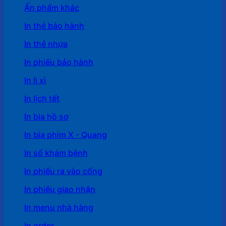
Ấn phẩm khác
In thẻ bảo hành
In thẻ nhựa
In phiếu bảo hành
In lì xì
In lịch tết
In bìa hồ sơ
In bìa phim X - Quang
In sổ khám bệnh
In phiếu ra vào cổng
In phiếu giao nhận
In menu nhà hàng
In order