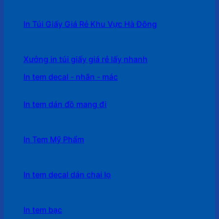
In Túi Giấy Giá Rẻ Khu Vực Hà Đông
Xưởng in túi giấy giá rẻ lấy nhanh
In tem decal - nhãn - mác
In tem dán đồ mang đi
In Tem Mỹ Phẩm
In tem decal dán chai lọ
In tem bạc