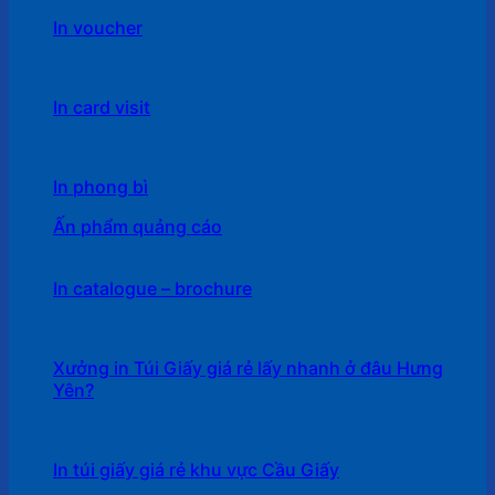
In voucher
In card visit
In phong bì
Ấn phẩm quảng cáo
In catalogue – brochure
Xưởng in Túi Giấy giá rẻ lấy nhanh ở đâu Hưng
Yên?
In túi giấy giá rẻ khu vực Cầu Giấy