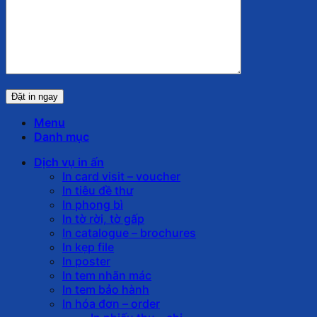
Menu
Danh mục
Dịch vụ in ấn
In card visit – voucher
In tiêu đề thư
In phong bì
In tờ rời, tờ gấp
In catalogue – brochures
In kẹp file
In poster
In tem nhãn mác
In tem bảo hành
In hóa đơn – order