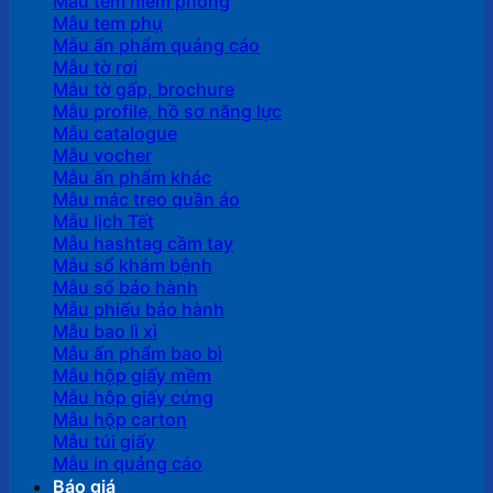
Mẫu tem niêm phong
Mẫu tem phụ
Mẫu ấn phẩm quảng cáo
Mẫu tờ rơi
Mẫu tờ gấp, brochure
Mẫu profile, hồ sơ năng lực
Mẫu catalogue
Mẫu vocher
Mẫu ấn phẩm khác
Mẫu mác treo quần áo
Mẫu lịch Tết
Mẫu hashtag cầm tay
Mẫu sổ khám bệnh
Mẫu sổ bảo hành
Mẫu phiếu bảo hành
Mẫu bao lì xì
Mẫu ấn phẩm bao bì
Mẫu hộp giấy mềm
Mẫu hộp giấy cứng
Mẫu hộp carton
Mẫu túi giấy
Mẫu in quảng cáo
Báo giá