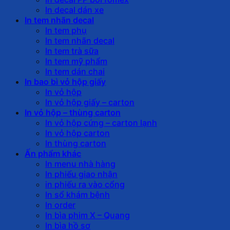
In decal dán xe
In tem nhãn decal
In tem phụ
In tem nhãn decal
In tem trà sữa
In tem mỹ phẩm
In tem dán chai
In bao bì vỏ hộp giấy
In vỏ hộp
In vỏ hộp giấy – carton
In vỏ hộp – thùng carton
In vỏ hộp cứng – carton lạnh
In vỏ hộp carton
In thùng carton
Ấn phẩm khác
In menu nhà hàng
In phiếu giao nhận
in phiếu ra vào cổng
In sổ khám bệnh
In order
In bìa phim X – Quang
In bìa hồ sơ