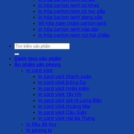
in hộp carton lạnh có khay
in hộp carton lạnh có tay gấp
in hộp carton lạnh dạng xếp
Vỏ hộp nam châm carton lạnh
in hộp carton lạnh nắp dài
in hộp carton lạnh rút hai chiều
Tìm
kiếm:
Danh mục sản phẩm
Ấn phẩm văn phòng
In card visit
In card visit thanh xuân
In card visit Đống Đa
In card visit hoàn kiếm
In card visit Tây Hồ
In card visit giá rẻ Long Biên
In card visit Hoàng Mai
In card visit Cầu Giấy
In card visit Hai Bà Trưng
In tiêu đề thư
In phong bì