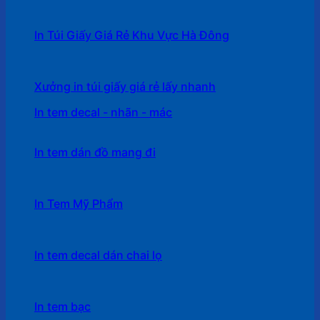
In Túi Giấy Giá Rẻ Khu Vực Hà Đông
Xưởng in túi giấy giá rẻ lấy nhanh
In tem decal - nhãn - mác
In tem dán đồ mang đi
In Tem Mỹ Phẩm
In tem decal dán chai lọ
In tem bạc