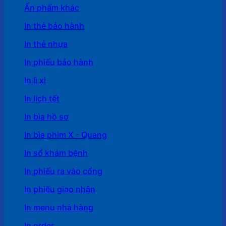
Ấn phẩm khác
In thẻ bảo hành
In thẻ nhựa
In phiếu bảo hành
In lì xì
In lịch tết
In bìa hồ sơ
In bìa phim X - Quang
In sổ khám bệnh
In phiếu ra vào cổng
In phiếu giao nhận
In menu nhà hàng
In order