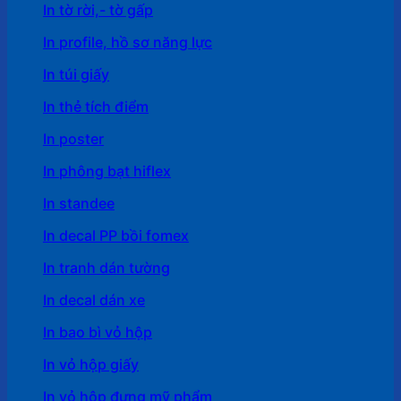
In tờ rời,- tờ gấp
In profile, hồ sơ năng lực
In túi giấy
In thẻ tích điểm
In poster
In phông bạt hiflex
In standee
In decal PP bồi fomex
In tranh dán tường
In decal dán xe
In bao bì vỏ hộp
In vỏ hộp giấy
In vỏ hộp đựng mỹ phẩm