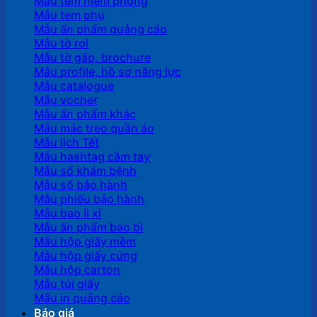
Mẫu tem niêm phong
Mẫu tem phụ
Mẫu ấn phẩm quảng cáo
Mẫu tờ rơi
Mẫu tờ gấp, brochure
Mẫu profile, hồ sơ năng lực
Mẫu catalogue
Mẫu vocher
Mẫu ấn phẩm khác
Mẫu mác treo quần áo
Mẫu lịch Tết
Mẫu hashtag cầm tay
Mẫu sổ khám bệnh
Mẫu sổ bảo hành
Mẫu phiếu bảo hành
Mẫu bao lì xì
Mẫu ấn phẩm bao bì
Mẫu hộp giấy mềm
Mẫu hộp giấy cứng
Mẫu hộp carton
Mẫu túi giấy
Mẫu in quảng cáo
Báo giá