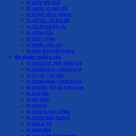
In giấy ghi chú
In sách, in tạp chí
In thiệp chúc mừng
In sổ tay, sổ bìa da
In túi đựng hồ sơ
In nhãn đĩa
In biên nhận
in phiếu thu chi
In hóa đơn bán hàng
Ấn phẩm quảng cáo
In voucher, thẻ giảm giá
In catalogue – brochure
In tờ rơi – tờ gấp
In catalogue – brochure
In profile, hồ sơ năng lực
In kẹp file
In túi giấy
In poster
In phông bạt hiflex
In tranh dán tường
in decal PP
In standee
In decal PP bồi fomex