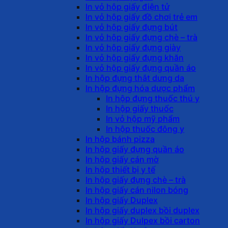
In vỏ hộp giấy điện tử
In vỏ hộp giấy đồ chơi trẻ em
In vỏ hộp giấy đựng bút
In vỏ hộp giấy đựng chè – trà
In vỏ hộp giấy đựng giày
In vỏ hộp giấy đựng khăn
In vỏ hộp giấy đựng quần áo
In hộp đựng thắt dưng da
In hộp đựng hóa dược phẩm
In hộp đựng thuốc thú y
In hộp giấy thuốc
In vỏ hộp mỹ phẩm
In hộp thuốc đông y
In hộp bánh pizza
In hộp giấy đựng quần áo
In hộp giấy cán mờ
In hộp thiết bị y tế
In hộp giấy đựng chè – trà
In hộp giấy cán nilon bóng
In hộp giấy Duplex
In hộp giấy duplex bồi duplex
In hộp giấy Dulpex bồi carton