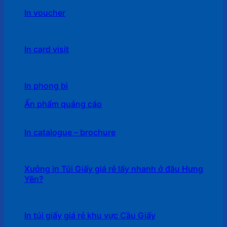
In voucher
In card visit
In phong bì
Ấn phẩm quảng cáo
In catalogue – brochure
Xưởng in Túi Giấy giá rẻ lấy nhanh ở đâu Hưng
Yên?
In túi giấy giá rẻ khu vực Cầu Giấy