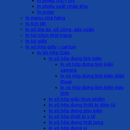
In phiếu thu – chi
In phiếu xuất nhập kho
In order
In menu nhà hàng
In lịch tết
In sổ bìa da, sổ còng, gáy xoắn
In túi nilon thời trang
In túi giấy
In vỏ hộp giấy – carton
In Vỏ Hộp Giấy
In vỏ hộp đựng linh kiện
In vỏ hộp đựng linh kiện
camera
In vỏ hộp đựng linh kiện điện
thoại
In vỏ hộp đựng linh kiện máy
tính
In vỏ hộp giấy thực phẩm
In vỏ hộp đựng thiết bị điện tử
In vỏ hộp đựng phụ kiện
In vỏ hộp thiết bị y tế
In vỏ hộp đựng thắt lưng
In vỏ hộp đựng ví