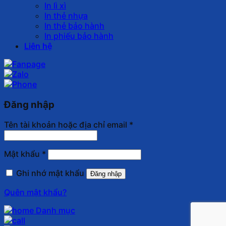
In lì xì
In thẻ nhựa
In thẻ bảo hành
In phiếu bảo hành
Liên hệ
Đăng nhập
Tên tài khoản hoặc địa chỉ email
*
Mật khẩu
*
Ghi nhớ mật khẩu
Đăng nhập
Quên mật khẩu?
Danh mục