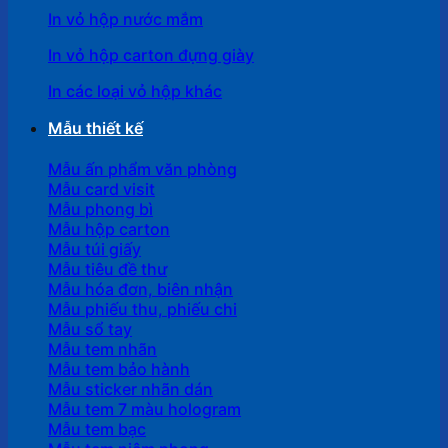
In vỏ hộp nước mắm
In vỏ hộp carton đựng giày
In các loại vỏ hộp khác
Mẫu thiết kế
Mẫu ấn phẩm văn phòng
Mẫu card visit
Mẫu phong bì
Mẫu hộp carton
Mẫu túi giấy
Mẫu tiêu đề thư
Mẫu hóa đơn, biên nhận
Mẫu phiếu thu, phiếu chi
Mẫu sổ tay
Mẫu tem nhãn
Mẫu tem bảo hành
Mẫu sticker nhãn dán
Mẫu tem 7 màu hologram
Mẫu tem bạc