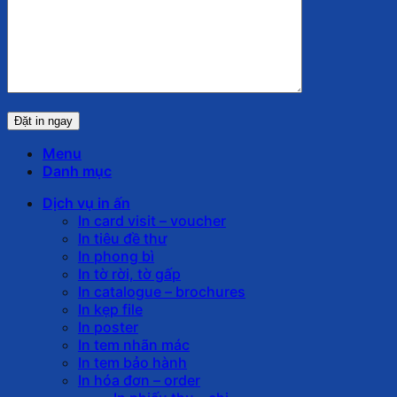
Menu
Danh mục
Dịch vụ in ấn
In card visit – voucher
In tiêu đề thư
In phong bì
In tờ rời, tờ gấp
In catalogue – brochures
In kẹp file
In poster
In tem nhãn mác
In tem bảo hành
In hóa đơn – order