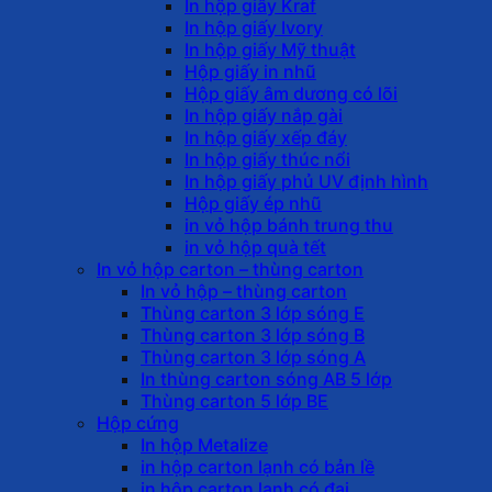
In hộp giấy Kraf
In hộp giấy Ivory
In hộp giấy Mỹ thuật
Hộp giấy in nhũ
Hộp giấy âm dương có lõi
In hộp giấy nắp gài
In hộp giấy xếp đáy
In hộp giấy thúc nổi
In hộp giấy phủ UV định hình
Hộp giấy ép nhũ
in vỏ hộp bánh trung thu
in vỏ hộp quà tết
In vỏ hộp carton – thùng carton
In vỏ hộp – thùng carton
Thùng carton 3 lớp sóng E
Thùng carton 3 lớp sóng B
Thùng carton 3 lớp sóng A
In thùng carton sóng AB 5 lớp
Thùng carton 5 lớp BE
Hộp cứng
In hộp Metalize
in hộp carton lạnh có bản lề
in hộp carton lạnh có đai