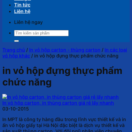
Tin tức
Liên hệ
Liên hệ ngay
Tìm
kiếm:
Trang chủ
/
In vỏ hộp carton - thùng carton
/
In các loại
vỏ hộp khác
/
in vỏ hộp đựng thực phẩm chức năng
in vỏ hộp đựng thực phẩm
chức năng
In vỏ hộp carton, in thùng carton giá rẻ lấy nhanh
03-10-2015
In MPT là công ty hàng đầu trong lĩnh vực thiết kế và in
ấn vỏ hộp giấy tại Hà Nội đặc biệt là dịch vụ thiết kế và
sản xuất thùng carton. Với đội ngũ nhân viên chuyên