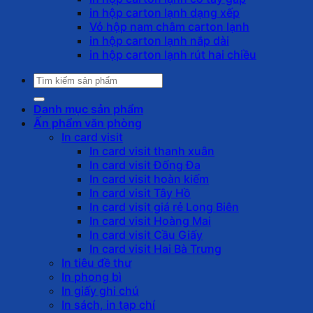
in hộp carton lạnh dạng xếp
Vỏ hộp nam châm carton lạnh
in hộp carton lạnh nắp dài
in hộp carton lạnh rút hai chiều
Tìm
kiếm:
Danh mục sản phẩm
Ấn phẩm văn phòng
In card visit
In card visit thanh xuân
In card visit Đống Đa
In card visit hoàn kiếm
In card visit Tây Hồ
In card visit giá rẻ Long Biên
In card visit Hoàng Mai
In card visit Cầu Giấy
In card visit Hai Bà Trưng
In tiêu đề thư
In phong bì
In giấy ghi chú
In sách, in tạp chí