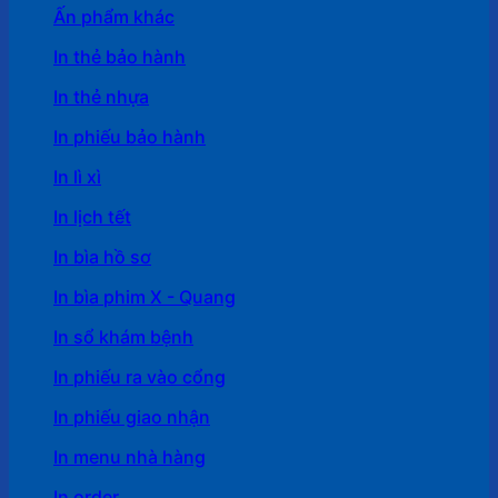
Ấn phẩm khác
In thẻ bảo hành
In thẻ nhựa
In phiếu bảo hành
In lì xì
In lịch tết
In bìa hồ sơ
In bìa phim X - Quang
In sổ khám bệnh
In phiếu ra vào cổng
In phiếu giao nhận
In menu nhà hàng
In order