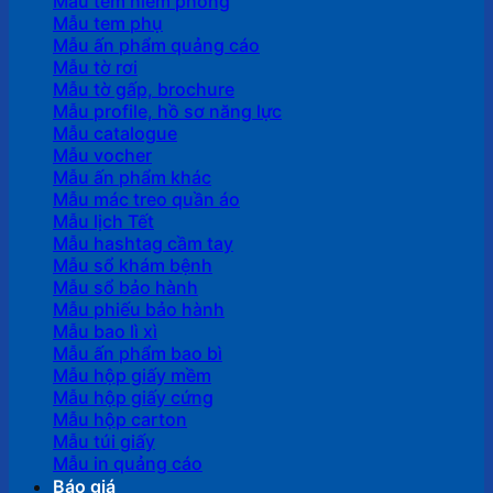
Mẫu tem niêm phong
Mẫu tem phụ
Mẫu ấn phẩm quảng cáo
Mẫu tờ rơi
Mẫu tờ gấp, brochure
Mẫu profile, hồ sơ năng lực
Mẫu catalogue
Mẫu vocher
Mẫu ấn phẩm khác
Mẫu mác treo quần áo
Mẫu lịch Tết
Mẫu hashtag cầm tay
Mẫu sổ khám bệnh
Mẫu sổ bảo hành
Mẫu phiếu bảo hành
Mẫu bao lì xì
Mẫu ấn phẩm bao bì
Mẫu hộp giấy mềm
Mẫu hộp giấy cứng
Mẫu hộp carton
Mẫu túi giấy
Mẫu in quảng cáo
Báo giá