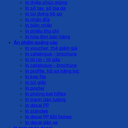
In thiệp chúc mừng
In sổ tay, sổ bìa da
In túi đựng hồ sơ
In nhãn đĩa
In biên nhận
in phiếu thu chi
In hóa đơn bán hàng
Ấn phẩm quảng cáo
In voucher, thẻ giảm giá
In catalogue – brochure
In tờ rơi – tờ gấp
In catalogue – brochure
In profile, hồ sơ năng lực
In kẹp file
In túi giấy
In poster
In phông bạt hiflex
In tranh dán tường
in decal PP
In standee
In decal PP bồi fomex
In decal dán xe
In tem nhãn decal