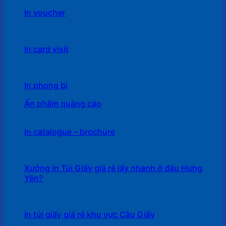
In voucher
In card visit
In phong bì
Ấn phẩm quảng cáo
In catalogue – brochure
Xưởng in Túi Giấy giá rẻ lấy nhanh ở đâu Hưng
Yên?
In túi giấy giá rẻ khu vực Cầu Giấy