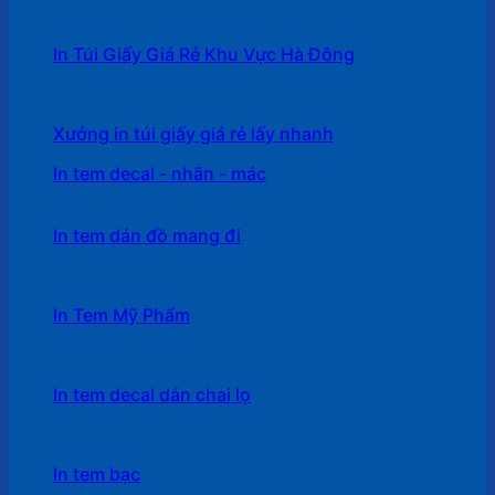
In Túi Giấy Giá Rẻ Khu Vực Hà Đông
Xưởng in túi giấy giá rẻ lấy nhanh
In tem decal - nhãn - mác
In tem dán đồ mang đi
In Tem Mỹ Phẩm
In tem decal dán chai lọ
In tem bạc