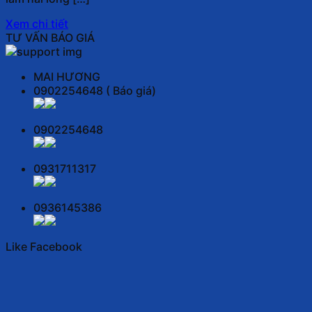
Xem chi tiết
TƯ VẤN BÁO GIÁ
MAI HƯƠNG
0902254648 ( Báo giá)
0902254648
0931711317
0936145386
Like Facebook