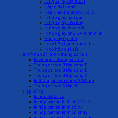
In hộp giấy Mỹ thuật
Hộp giấy in nhũ
Hộp giấy âm dương có lõi
In hộp giấy nắp gài
In hộp giấy xếp đáy
In hộp giấy thúc nổi
In hộp giấy phủ UV định hình
Hộp giấy ép nhũ
in vỏ hộp bánh trung thu
in vỏ hộp quà tết
In vỏ hộp carton – thùng carton
In vỏ hộp – thùng carton
Thùng carton 3 lớp sóng E
Thùng carton 3 lớp sóng B
Thùng carton 3 lớp sóng A
In thùng carton sóng AB 5 lớp
Thùng carton 5 lớp BE
Hộp cứng
In hộp Metalize
in hộp carton lạnh có bản lề
in hộp carton lạnh có đai
in hộp carton lạnh có khay
in hộp carton lạnh có tay gấp