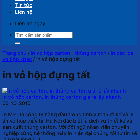
Tin tức
Liên hệ
Liên hệ ngay
Tìm
kiếm:
Trang chủ
/
In vỏ hộp carton - thùng carton
/
In các loại
vỏ hộp khác
/
in vỏ hộp đựng tất
in vỏ hộp đựng tất
In vỏ hộp carton, in thùng carton giá rẻ lấy nhanh
03-10-2015
In MPT là công ty hàng đầu trong lĩnh vực thiết kế và in
ấn vỏ hộp giấy tại Hà Nội đặc biệt là dịch vụ thiết kế và
sản xuất thùng carton. Với đội ngũ nhân viên chuyên
nghiệp cùng hệ thống máy in hiện đại chúng tôi tự tin sẽ
làm hài lòng […]