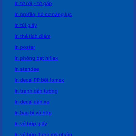
In tờ rời,- tờ gấp
In profile, hồ sơ năng lực
In túi giấy
In thẻ tích điểm
In poster
In phông bạt hiflex
In standee
In decal PP bồi fomex
In tranh dán tường
In decal dán xe
In bao bì vỏ hộp
In vỏ hộp giấy
In vỏ hộp đựng mỹ phẩm