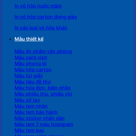
In vỏ hộp nước mắm
In vỏ hộp carton đựng giày
In các loại vỏ hộp khác
Mẫu thiết kế
Mẫu ấn phẩm văn phòng
Mẫu card visit
Mẫu phong bì
Mẫu hộp carton
Mẫu túi giấy
Mẫu tiêu đề thư
Mẫu hóa đơn, biên nhận
Mẫu phiếu thu, phiếu chi
Mẫu sổ tay
Mẫu tem nhãn
Mẫu tem bảo hành
Mẫu sticker nhãn dán
Mẫu tem 7 màu hologram
Mẫu tem bạc