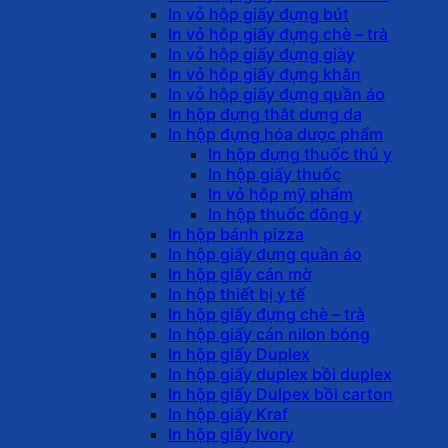
In vỏ hộp giấy đựng bút
In vỏ hộp giấy đựng chè – trà
In vỏ hộp giấy đựng giày
In vỏ hộp giấy đựng khăn
In vỏ hộp giấy đựng quần áo
In hộp đựng thắt dưng da
In hộp đựng hóa dược phẩm
In hộp đựng thuốc thú y
In hộp giấy thuốc
In vỏ hộp mỹ phẩm
In hộp thuốc đông y
In hộp bánh pizza
In hộp giấy đựng quần áo
In hộp giấy cán mờ
In hộp thiết bị y tế
In hộp giấy đựng chè – trà
In hộp giấy cán nilon bóng
In hộp giấy Duplex
In hộp giấy duplex bồi duplex
In hộp giấy Dulpex bồi carton
In hộp giấy Kraf
In hộp giấy Ivory