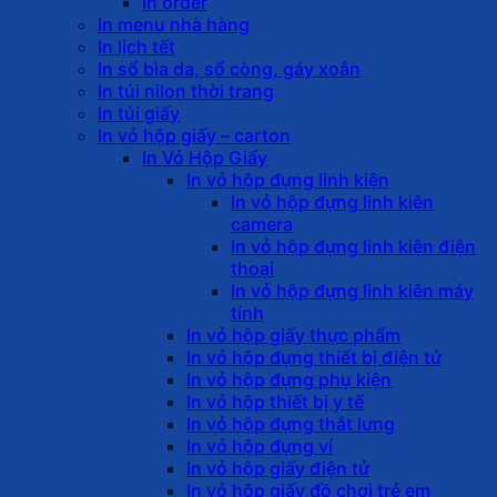
In order
In menu nhà hàng
In lịch tết
In sổ bìa da, sổ còng, gáy xoắn
In túi nilon thời trang
In túi giấy
In vỏ hộp giấy – carton
In Vỏ Hộp Giấy
In vỏ hộp đựng linh kiện
In vỏ hộp đựng linh kiện
camera
In vỏ hộp đựng linh kiện điện
thoại
In vỏ hộp đựng linh kiện máy
tính
In vỏ hộp giấy thực phẩm
In vỏ hộp đựng thiết bị điện tử
In vỏ hộp đựng phụ kiện
In vỏ hộp thiết bị y tế
In vỏ hộp đựng thắt lưng
In vỏ hộp đựng ví
In vỏ hộp giấy điện tử
In vỏ hộp giấy đồ chơi trẻ em