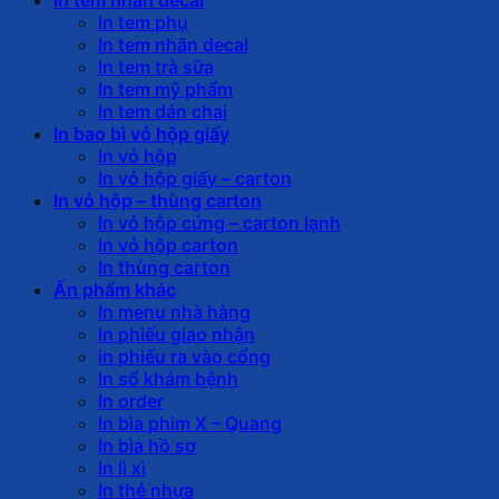
In tem phụ
In tem nhãn decal
In tem trà sữa
In tem mỹ phẩm
In tem dán chai
In bao bì vỏ hộp giấy
In vỏ hộp
In vỏ hộp giấy – carton
In vỏ hộp – thùng carton
In vỏ hộp cứng – carton lạnh
In vỏ hộp carton
In thùng carton
Ấn phẩm khác
In menu nhà hàng
In phiếu giao nhận
in phiếu ra vào cổng
In sổ khám bệnh
In order
In bìa phim X – Quang
In bìa hồ sơ
In lì xì
In thẻ nhựa