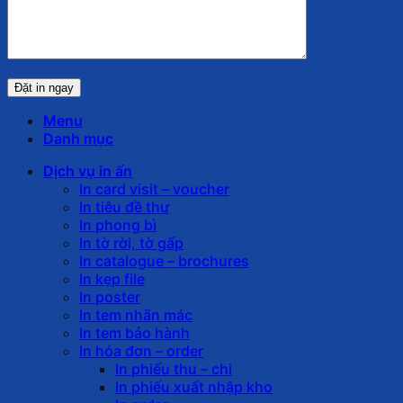
Menu
Danh mục
Dịch vụ in ấn
In card visit – voucher
In tiêu đề thư
In phong bì
In tờ rời, tờ gấp
In catalogue – brochures
In kẹp file
In poster
In tem nhãn mác
In tem bảo hành
In hóa đơn – order
In phiếu thu – chi
In phiếu xuất nhập kho