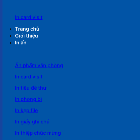
In card visit
Trang chủ
Giới thiệu
In ấn
Ấn phẩm văn phòng
In card visit
In tiêu đề thư
In phong bì
In kẹp file
In giấy ghi chú
In thiệp chúc mừng