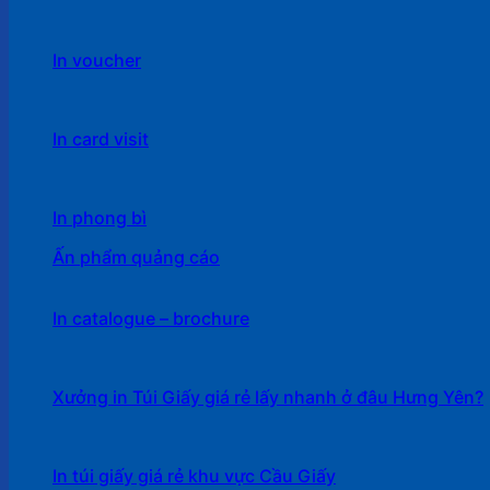
In voucher
In card visit
In phong bì
Ấn phẩm quảng cáo
In catalogue – brochure
Xưởng in Túi Giấy giá rẻ lấy nhanh ở đâu Hưng Yên?
In túi giấy giá rẻ khu vực Cầu Giấy