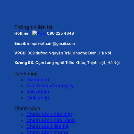
Thông tin liên hệ
Hotline:
090 225 4648
Email:
inmptvietnam@gmail.com
VPGD:
369 đường Nguyễn Trãi, Khương Đình, Hà Nội
Xưởng SX:
Cụm Làng nghề Triều Khúc, Thịnh Liệt, Hà Nội
Danh mục
Trang chủ
Giới thiệu về công ty
Sản phẩm
Dịch vụ in
Chính sách
Chính sách bảo mật
Chính sách bảo hành
Chính sách liên hệ
Chính sách chung