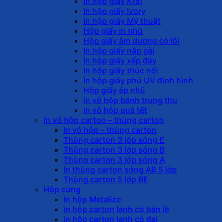
In hộp giấy Kraf
In hộp giấy Ivory
In hộp giấy Mỹ thuật
Hộp giấy in nhũ
Hộp giấy âm dương có lõi
In hộp giấy nắp gài
In hộp giấy xếp đáy
In hộp giấy thúc nổi
In hộp giấy phủ UV định hình
Hộp giấy ép nhũ
in vỏ hộp bánh trung thu
in vỏ hộp quà tết
In vỏ hộp carton – thùng carton
In vỏ hộp – thùng carton
Thùng carton 3 lớp sóng E
Thùng carton 3 lớp sóng B
Thùng carton 3 lớp sóng A
In thùng carton sóng AB 5 lớp
Thùng carton 5 lớp BE
Hộp cứng
In hộp Metalize
in hộp carton lạnh có bản lề
in hộp carton lạnh có đai