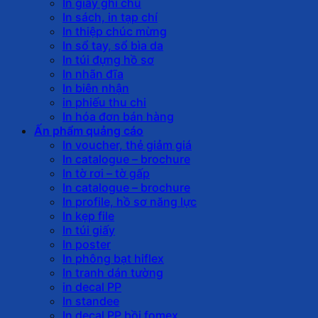
In giấy ghi chú
In sách, in tạp chí
In thiệp chúc mừng
In sổ tay, sổ bìa da
In túi đựng hồ sơ
In nhãn đĩa
In biên nhận
in phiếu thu chi
In hóa đơn bán hàng
Ấn phẩm quảng cáo
In voucher, thẻ giảm giá
In catalogue – brochure
In tờ rơi – tờ gấp
In catalogue – brochure
In profile, hồ sơ năng lực
In kẹp file
In túi giấy
In poster
In phông bạt hiflex
In tranh dán tường
in decal PP
In standee
In decal PP bồi fomex