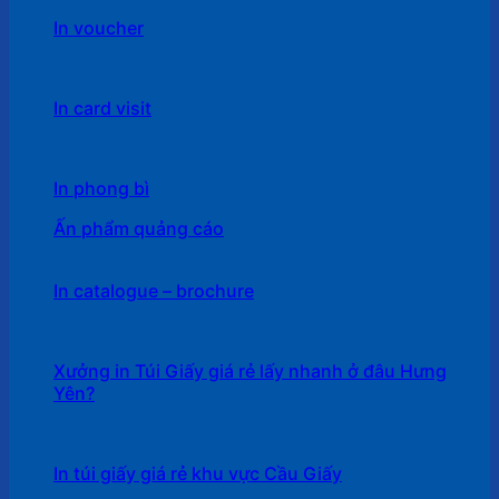
In voucher
In card visit
In phong bì
Ấn phẩm quảng cáo
In catalogue – brochure
Xưởng in Túi Giấy giá rẻ lấy nhanh ở đâu Hưng
Yên?
In túi giấy giá rẻ khu vực Cầu Giấy