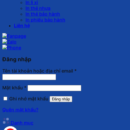
In lì xì
In thẻ nhựa
In thẻ bảo hành
In phiếu bảo hành
Liên hệ
Đăng nhập
Tên tài khoản hoặc địa chỉ email
*
Mật khẩu
*
Ghi nhớ mật khẩu
Đăng nhập
Quên mật khẩu?
Danh mục