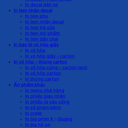
In decal dán xe
In tem nhãn decal
In tem phụ
In tem nhãn decal
In tem trà sữa
In tem mỹ phẩm
In tem dán chai
In bao bì vỏ hộp giấy
In vỏ hộp
In vỏ hộp giấy – carton
In vỏ hộp – thùng carton
In vỏ hộp cứng – carton lạnh
In vỏ hộp carton
In thùng carton
Ấn phẩm khác
In menu nhà hàng
In phiếu giao nhận
in phiếu ra vào cổng
In sổ khám bệnh
In order
In bìa phim X – Quang
In bìa hồ sơ