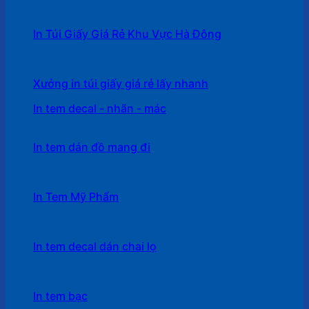
In Túi Giấy Giá Rẻ Khu Vực Hà Đông
Xưởng in túi giấy giá rẻ lấy nhanh
In tem decal - nhãn - mác
In tem dán đồ mang đi
In Tem Mỹ Phẩm
In tem decal dán chai lọ
In tem bạc