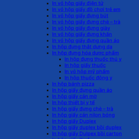
In vỏ hộp giấy điện tử
In vỏ hộp giấy đồ chơi trẻ em
In vỏ hộp giấy đựng bút
In vỏ hộp giấy đựng chè – trà
In vỏ hộp giấy đựng giày
In vỏ hộp giấy đựng khăn
In vỏ hộp giấy đựng quần áo
In hộp đựng thắt dưng da
In hộp đựng hóa dược phẩm
In hộp đựng thuốc thú y
In hộp giấy thuốc
In vỏ hộp mỹ phẩm
In hộp thuốc đông y
In hộp bánh pizza
In hộp giấy đựng quần áo
In hộp giấy cán mờ
In hộp thiết bị y tế
In hộp giấy đựng chè – trà
In hộp giấy cán nilon bóng
In hộp giấy Duplex
In hộp giấy duplex bồi duplex
In hộp giấy Dulpex bồi carton