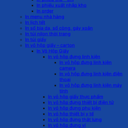
In phiếu xuất nhập kho
In order
In menu nhà hàng
In lịch tết
In sổ bìa da, sổ còng, gáy xoắn
In túi nilon thời trang
In túi giấy
In vỏ hộp giấy – carton
In Vỏ Hộp Giấy
In vỏ hộp đựng linh kiện
In vỏ hộp đựng linh kiện
camera
In vỏ hộp đựng linh kiện điện
thoại
In vỏ hộp đựng linh kiện máy
tính
In vỏ hộp giấy thực phẩm
In vỏ hộp đựng thiết bị điện tử
In vỏ hộp đựng phụ kiện
In vỏ hộp thiết bị y tế
In vỏ hộp đựng thắt lưng
In vỏ hộp đựng ví