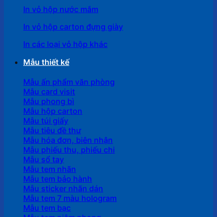
In vỏ hộp nước mắm
In vỏ hộp carton đựng giày
In các loại vỏ hộp khác
Mẫu thiết kế
Mẫu ấn phẩm văn phòng
Mẫu card visit
Mẫu phong bì
Mẫu hộp carton
Mẫu túi giấy
Mẫu tiêu đề thư
Mẫu hóa đơn, biên nhận
Mẫu phiếu thu, phiếu chi
Mẫu sổ tay
Mẫu tem nhãn
Mẫu tem bảo hành
Mẫu sticker nhãn dán
Mẫu tem 7 màu hologram
Mẫu tem bạc