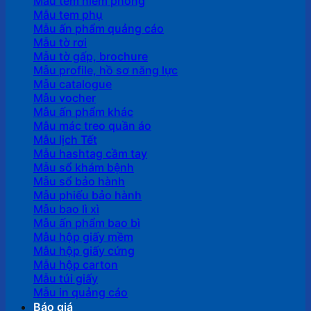
Mẫu tem niêm phong
Mẫu tem phụ
Mẫu ấn phẩm quảng cáo
Mẫu tờ rơi
Mẫu tờ gấp, brochure
Mẫu profile, hồ sơ năng lực
Mẫu catalogue
Mẫu vocher
Mẫu ấn phẩm khác
Mẫu mác treo quần áo
Mẫu lịch Tết
Mẫu hashtag cầm tay
Mẫu sổ khám bệnh
Mẫu sổ bảo hành
Mẫu phiếu bảo hành
Mẫu bao lì xì
Mẫu ấn phẩm bao bì
Mẫu hộp giấy mềm
Mẫu hộp giấy cứng
Mẫu hộp carton
Mẫu túi giấy
Mẫu in quảng cáo
Báo giá