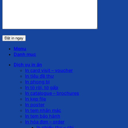
Menu
Danh mục
Dịch vụ in ấn
In card visit – voucher
In tiêu đề thư
In phong bì
In tờ rời, tờ gấp
In catalogue – brochures
In kẹp file
In poster
In tem nhãn mác
In tem bảo hành
In hóa đơn – order
In phiếu thu – chi