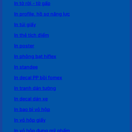
In tờ rời,- tờ gấp
In profile, hồ sơ năng lực
In túi giấy
In thẻ tích điểm
In poster
In phông bạt hiflex
In standee
In decal PP bồi fomex
In tranh dán tường
In decal dán xe
In bao bì vỏ hộp
In vỏ hộp giấy
In vỏ hộp đựng mỹ phẩm