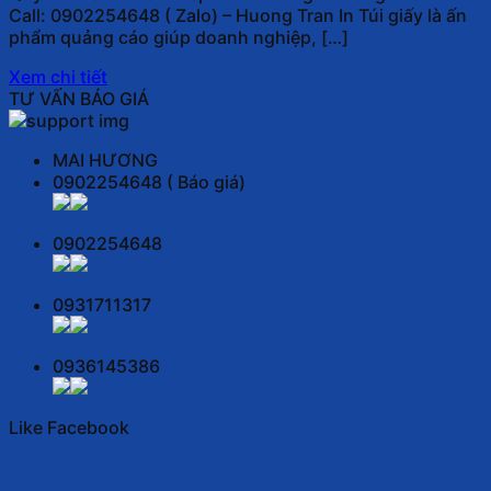
Call: 0902254648 ( Zalo) – Huong Tran In Túi giấy là ấn
phẩm quảng cáo giúp doanh nghiệp, […]
Xem chi tiết
TƯ VẤN BÁO GIÁ
MAI HƯƠNG
0902254648 ( Báo giá)
0902254648
0931711317
0936145386
Like Facebook