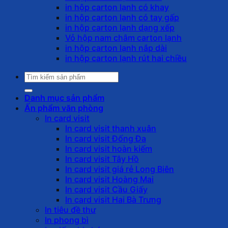
in hộp carton lạnh có khay
in hộp carton lạnh có tay gấp
in hộp carton lạnh dạng xếp
Vỏ hộp nam châm carton lạnh
in hộp carton lạnh nắp dài
in hộp carton lạnh rút hai chiều
Tìm
kiếm:
Danh mục sản phẩm
Ấn phẩm văn phòng
In card visit
In card visit thanh xuân
In card visit Đống Đa
In card visit hoàn kiếm
In card visit Tây Hồ
In card visit giá rẻ Long Biên
In card visit Hoàng Mai
In card visit Cầu Giấy
In card visit Hai Bà Trưng
In tiêu đề thư
In phong bì