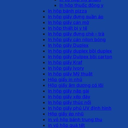
In hộp thuốc đông y
In hộp bánh pizza
In hộp giấy đựng quần áo
In hộp giấy cán mờ
In hộp thiết bị y tế
In hộp giấy đựng chè – trà
In hộp giấy cán nilon bóng
In hộp giấy Duplex
In hộp giấy duplex bồi duplex
In hộp giấy Dulpex bồi carton
In hộp giấy Kraf
In hộp giấy Ivory
In hộp giấy Mỹ thuật
Hộp giấy in nhũ
Hộp giấy âm dương có lõi
In hộp giấy nắp gài
In hộp giấy xếp đáy
In hộp giấy thúc nổi
In hộp giấy phủ UV định hình
Hộp giấy ép nhũ
in vỏ hộp bánh trung thu
in vỏ hộp quà tết