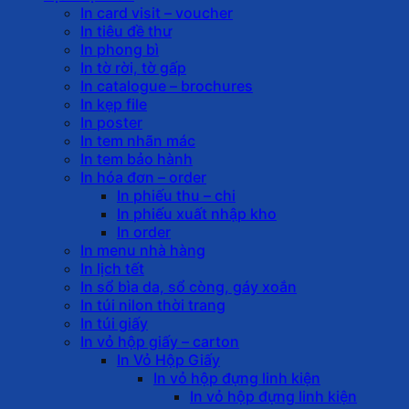
In card visit – voucher
In tiêu đề thư
In phong bì
In tờ rời, tờ gấp
In catalogue – brochures
In kẹp file
In poster
In tem nhãn mác
In tem bảo hành
In hóa đơn – order
In phiếu thu – chi
In phiếu xuất nhập kho
In order
In menu nhà hàng
In lịch tết
In sổ bìa da, sổ còng, gáy xoắn
In túi nilon thời trang
In túi giấy
In vỏ hộp giấy – carton
In Vỏ Hộp Giấy
In vỏ hộp đựng linh kiện
In vỏ hộp đựng linh kiện