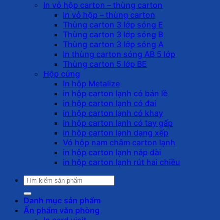
In vỏ hộp carton – thùng carton
In vỏ hộp – thùng carton
Thùng carton 3 lớp sóng E
Thùng carton 3 lớp sóng B
Thùng carton 3 lớp sóng A
In thùng carton sóng AB 5 lớp
Thùng carton 5 lớp BE
Hộp cứng
In hộp Metalize
in hộp carton lạnh có bản lề
in hộp carton lạnh có đai
in hộp carton lạnh có khay
in hộp carton lạnh có tay gấp
in hộp carton lạnh dạng xếp
Vỏ hộp nam châm carton lạnh
in hộp carton lạnh nắp dài
in hộp carton lạnh rút hai chiều
Tìm
kiếm:
Danh mục sản phẩm
Ấn phẩm văn phòng
In card visit