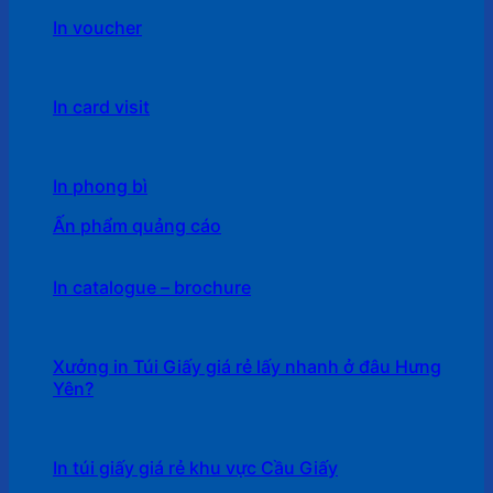
In voucher
In card visit
In phong bì
Ấn phẩm quảng cáo
In catalogue – brochure
Xưởng in Túi Giấy giá rẻ lấy nhanh ở đâu Hưng
Yên?
In túi giấy giá rẻ khu vực Cầu Giấy