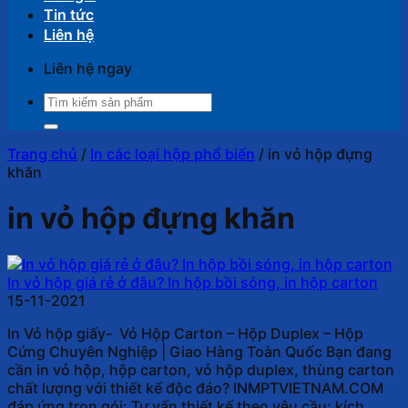
Tin tức
Liên hệ
Liên hệ ngay
Tìm
kiếm:
Trang chủ
/
In các loại hộp phổ biến
/
in vỏ hộp đựng
khăn
in vỏ hộp đựng khăn
In vỏ hộp giá rẻ ở đâu? In hộp bồi sóng, in hộp carton
15-11-2021
In Vỏ hộp giấy- Vỏ Hộp Carton – Hộp Duplex – Hộp
Cứng Chuyên Nghiệp | Giao Hàng Toàn Quốc Bạn đang
cần in vỏ hộp, hộp carton, vỏ hộp duplex, thùng carton
chất lượng với thiết kế độc đáo? INMPTVIETNAM.COM
đáp ứng trọn gói: Tư vấn thiết kế theo yêu cầu: kích