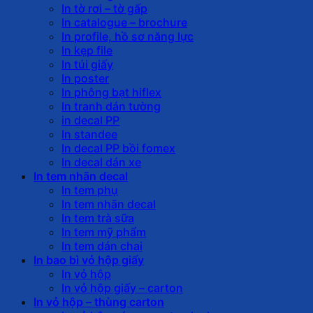
In tờ rơi – tờ gấp
In catalogue – brochure
In profile, hồ sơ năng lực
In kẹp file
In túi giấy
In poster
In phông bạt hiflex
In tranh dán tường
in decal PP
In standee
In decal PP bồi fomex
In decal dán xe
In tem nhãn decal
In tem phụ
In tem nhãn decal
In tem trà sữa
In tem mỹ phẩm
In tem dán chai
In bao bì vỏ hộp giấy
In vỏ hộp
In vỏ hộp giấy – carton
In vỏ hộp – thùng carton