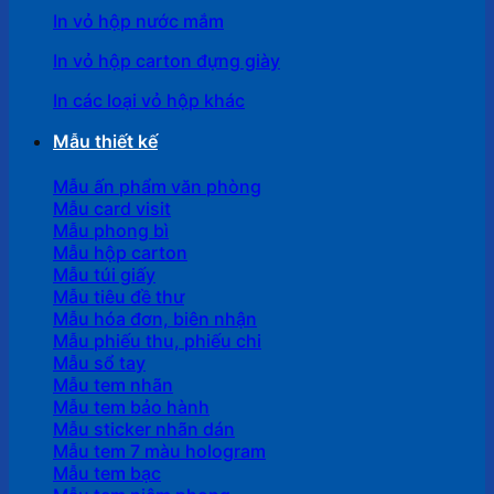
In vỏ hộp nước mắm
In vỏ hộp carton đựng giày
In các loại vỏ hộp khác
Mẫu thiết kế
Mẫu ấn phẩm văn phòng
Mẫu card visit
Mẫu phong bì
Mẫu hộp carton
Mẫu túi giấy
Mẫu tiêu đề thư
Mẫu hóa đơn, biên nhận
Mẫu phiếu thu, phiếu chi
Mẫu sổ tay
Mẫu tem nhãn
Mẫu tem bảo hành
Mẫu sticker nhãn dán
Mẫu tem 7 màu hologram
Mẫu tem bạc