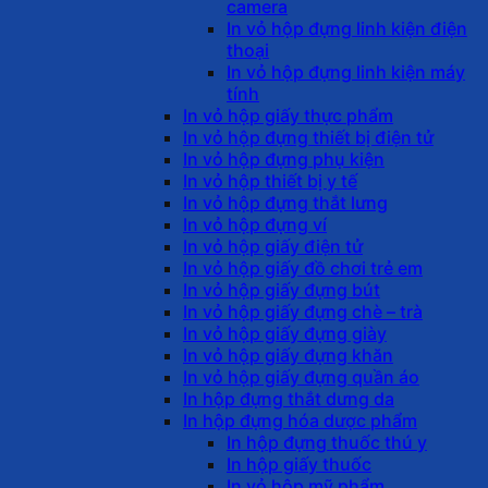
camera
In vỏ hộp đựng linh kiện điện
thoại
In vỏ hộp đựng linh kiện máy
tính
In vỏ hộp giấy thực phẩm
In vỏ hộp đựng thiết bị điện tử
In vỏ hộp đựng phụ kiện
In vỏ hộp thiết bị y tế
In vỏ hộp đựng thắt lưng
In vỏ hộp đựng ví
In vỏ hộp giấy điện tử
In vỏ hộp giấy đồ chơi trẻ em
In vỏ hộp giấy đựng bút
In vỏ hộp giấy đựng chè – trà
In vỏ hộp giấy đựng giày
In vỏ hộp giấy đựng khăn
In vỏ hộp giấy đựng quần áo
In hộp đựng thắt dưng da
In hộp đựng hóa dược phẩm
In hộp đựng thuốc thú y
In hộp giấy thuốc
In vỏ hộp mỹ phẩm