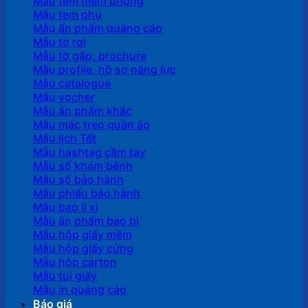
Mẫu tem niêm phong
Mẫu tem phụ
Mẫu ấn phẩm quảng cáo
Mẫu tờ rơi
Mẫu tờ gấp, brochure
Mẫu profile, hồ sơ năng lực
Mẫu catalogue
Mẫu vocher
Mẫu ấn phẩm khác
Mẫu mác treo quần áo
Mẫu lịch Tết
Mẫu hashtag cầm tay
Mẫu sổ khám bệnh
Mẫu sổ bảo hành
Mẫu phiếu bảo hành
Mẫu bao lì xì
Mẫu ấn phẩm bao bì
Mẫu hộp giấy mềm
Mẫu hộp giấy cứng
Mẫu hộp carton
Mẫu túi giấy
Mẫu in quảng cáo
Báo giá