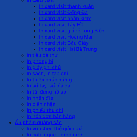
In card visit thanh xuân
In card visit Đống Đa
In card visit hoàn kiếm
In card visit Tây Hồ
In card visit giá rẻ Long Biên
In card visit Hoàng Mai
In card visit Cầu Giấy
In card visit Hai Bà Trưng
In tiêu đề thư
In phong bì
In giấy ghi chú
In sách, in tạp chí
In thiệp chúc mừng
In sổ tay, sổ bìa da
In túi đựng hồ sơ
In nhãn đĩa
In biên nhận
in phiếu thu chi
In hóa đơn bán hàng
Ấn phẩm quảng cáo
In voucher, thẻ giảm giá
In catalogue – brochure