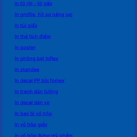
In tờ rời,- tờ gấp
In profile, hồ sơ năng lực
In túi giấy
In thẻ tích điểm
In poster
In phông bạt hiflex
In standee
In decal PP bồi fomex
In tranh dán tường
In decal dán xe
In bao bì vỏ hộp
In vỏ hộp giấy
In vỏ hộp đựng mỹ phẩm