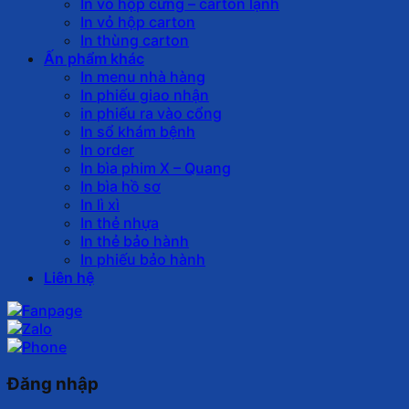
In vỏ hộp cứng – carton lạnh
In vỏ hộp carton
In thùng carton
Ấn phẩm khác
In menu nhà hàng
In phiếu giao nhận
in phiếu ra vào cổng
In sổ khám bệnh
In order
In bìa phim X – Quang
In bìa hồ sơ
In lì xì
In thẻ nhựa
In thẻ bảo hành
In phiếu bảo hành
Liên hệ
Đăng nhập