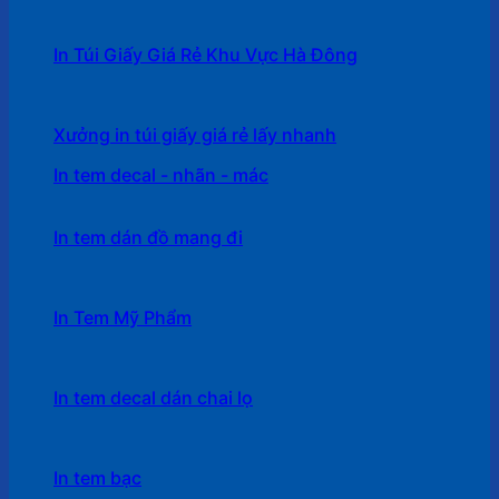
In Túi Giấy Giá Rẻ Khu Vực Hà Đông
Xưởng in túi giấy giá rẻ lấy nhanh
In tem decal - nhãn - mác
In tem dán đồ mang đi
In Tem Mỹ Phẩm
In tem decal dán chai lọ
In tem bạc