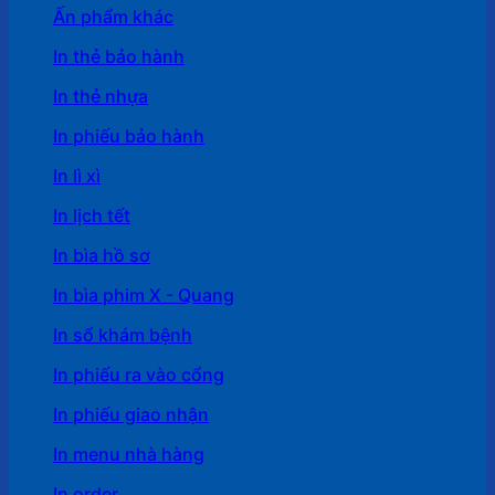
Ấn phẩm khác
In thẻ bảo hành
In thẻ nhựa
In phiếu bảo hành
In lì xì
In lịch tết
In bìa hồ sơ
In bìa phim X - Quang
In sổ khám bệnh
In phiếu ra vào cổng
In phiếu giao nhận
In menu nhà hàng
In order