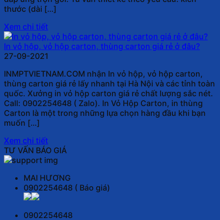
thước (dài […]
Xem chi tiết
In vỏ hộp, vỏ hộp carton, thùng carton giá rẻ ở đâu?
27-09-2021
INMPTVIETNAM.COM nhận In vỏ hộp, vỏ hộp carton,
thùng carton giá rẻ lấy nhanh tại Hà Nội và các tỉnh toàn
quốc. Xưởng in vỏ hộp carton giá rẻ chất lượng sắc nét.
Call: 0902254648 ( Zalo). In Vỏ Hộp Carton, in thùng
Carton là một trong những lựa chọn hàng đầu khi bạn
muốn […]
Xem chi tiết
TƯ VẤN BÁO GIÁ
MAI HƯƠNG
0902254648 ( Báo giá)
0902254648