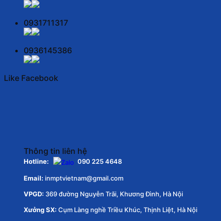
0931711317
0936145386
Like Facebook
Thông tin liên hệ
Hotline:
090 225 4648
Email:
inmptvietnam@gmail.com
VPGD:
369 đường Nguyễn Trãi, Khương Đình, Hà Nội
Xưởng SX:
Cụm Làng nghề Triều Khúc, Thịnh Liệt, Hà Nội