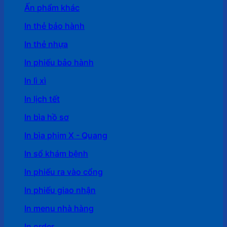
Ấn phẩm khác
In thẻ bảo hành
In thẻ nhựa
In phiếu bảo hành
In lì xì
In lịch tết
In bìa hồ sơ
In bìa phim X - Quang
In sổ khám bệnh
In phiếu ra vào cổng
In phiếu giao nhận
In menu nhà hàng
In order