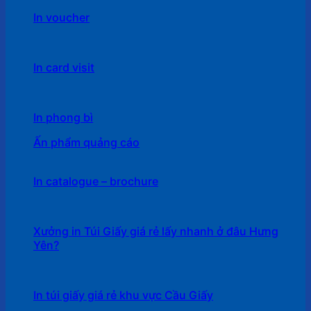
In voucher
In card visit
In phong bì
Ấn phẩm quảng cáo
In catalogue – brochure
Xưởng in Túi Giấy giá rẻ lấy nhanh ở đâu Hưng
Yên?
In túi giấy giá rẻ khu vực Cầu Giấy