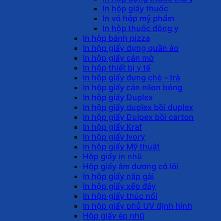
In hộp giấy thuốc
In vỏ hộp mỹ phẩm
In hộp thuốc đông y
In hộp bánh pizza
In hộp giấy đựng quần áo
In hộp giấy cán mờ
In hộp thiết bị y tế
In hộp giấy đựng chè – trà
In hộp giấy cán nilon bóng
In hộp giấy Duplex
In hộp giấy duplex bồi duplex
In hộp giấy Dulpex bồi carton
In hộp giấy Kraf
In hộp giấy Ivory
In hộp giấy Mỹ thuật
Hộp giấy in nhũ
Hộp giấy âm dương có lõi
In hộp giấy nắp gài
In hộp giấy xếp đáy
In hộp giấy thúc nổi
In hộp giấy phủ UV định hình
Hộp giấy ép nhũ