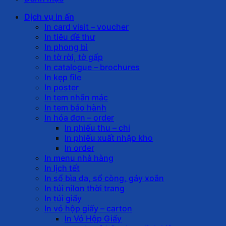
Dịch vụ in ấn
In card visit – voucher
In tiêu đề thư
In phong bì
In tờ rời, tờ gấp
In catalogue – brochures
In kẹp file
In poster
In tem nhãn mác
In tem bảo hành
In hóa đơn – order
In phiếu thu – chi
In phiếu xuất nhập kho
In order
In menu nhà hàng
In lịch tết
In sổ bìa da, sổ còng, gáy xoắn
In túi nilon thời trang
In túi giấy
In vỏ hộp giấy – carton
In Vỏ Hộp Giấy