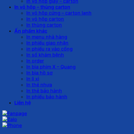
In vỏ hộp giấy – carton
In vỏ hộp – thùng carton
In vỏ hộp cứng – carton lạnh
In vỏ hộp carton
In thùng carton
Ấn phẩm khác
In menu nhà hàng
In phiếu giao nhận
in phiếu ra vào cổng
In sổ khám bệnh
In order
In bìa phim X – Quang
In bìa hồ sơ
In lì xì
In thẻ nhựa
In thẻ bảo hành
In phiếu bảo hành
Liên hệ