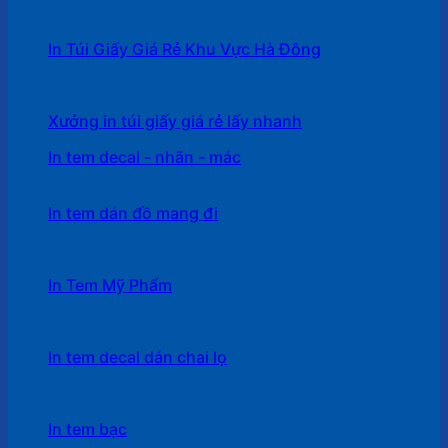
In Túi Giấy Giá Rẻ Khu Vực Hà Đông
Xưởng in túi giấy giá rẻ lấy nhanh
In tem decal - nhãn - mác
In tem dán đồ mang đi
In Tem Mỹ Phẩm
In tem decal dán chai lọ
In tem bạc