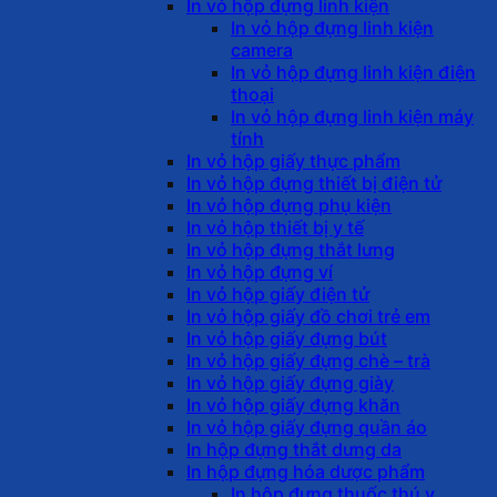
In vỏ hộp đựng linh kiện
In vỏ hộp đựng linh kiện
camera
In vỏ hộp đựng linh kiện điện
thoại
In vỏ hộp đựng linh kiện máy
tính
In vỏ hộp giấy thực phẩm
In vỏ hộp đựng thiết bị điện tử
In vỏ hộp đựng phụ kiện
In vỏ hộp thiết bị y tế
In vỏ hộp đựng thắt lưng
In vỏ hộp đựng ví
In vỏ hộp giấy điện tử
In vỏ hộp giấy đồ chơi trẻ em
In vỏ hộp giấy đựng bút
In vỏ hộp giấy đựng chè – trà
In vỏ hộp giấy đựng giày
In vỏ hộp giấy đựng khăn
In vỏ hộp giấy đựng quần áo
In hộp đựng thắt dưng da
In hộp đựng hóa dược phẩm
In hộp đựng thuốc thú y