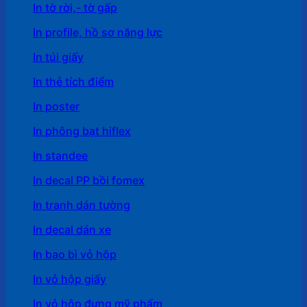
In tờ rời,- tờ gấp
In profile, hồ sơ năng lực
In túi giấy
In thẻ tích điểm
In poster
In phông bạt hiflex
In standee
In decal PP bồi fomex
In tranh dán tường
In decal dán xe
In bao bì vỏ hộp
In vỏ hộp giấy
In vỏ hộp đựng mỹ phẩm