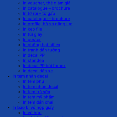
In voucher, thẻ giảm giá
In catalogue – brochure
In tờ rơi – tờ gấp
In catalogue – brochure
In profile, hồ sơ năng lực
In kẹp file
In túi giấy
In poster
In phông bạt hiflex
In tranh dán tường
in decal PP
In standee
In decal PP bồi fomex
In decal dán xe
In tem nhãn decal
In tem phụ
In tem nhãn decal
In tem trà sữa
In tem mỹ phẩm
In tem dán chai
In bao bì vỏ hộp giấy
In vỏ hộp