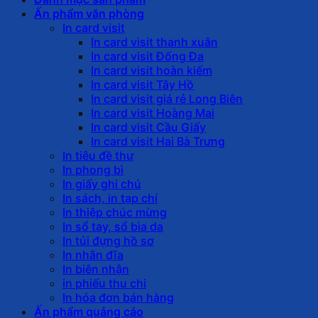
Ấn phẩm văn phòng
In card visit
In card visit thanh xuân
In card visit Đống Đa
In card visit hoàn kiếm
In card visit Tây Hồ
In card visit giá rẻ Long Biên
In card visit Hoàng Mai
In card visit Cầu Giấy
In card visit Hai Bà Trưng
In tiêu đề thư
In phong bì
In giấy ghi chú
In sách, in tạp chí
In thiệp chúc mừng
In sổ tay, sổ bìa da
In túi đựng hồ sơ
In nhãn đĩa
In biên nhận
in phiếu thu chi
In hóa đơn bán hàng
Ấn phẩm quảng cáo