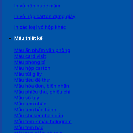
In vỏ hộp nước mắm
In vỏ hộp carton đựng giày
In các loại vỏ hộp khác
Mẫu thiết kế
Mẫu ấn phẩm văn phòng
Mẫu card visit
Mẫu phong bì
Mẫu hộp carton
Mẫu túi giấy
Mẫu tiêu đề thư
Mẫu hóa đơn, biên nhận
Mẫu phiếu thu, phiếu chi
Mẫu sổ tay
Mẫu tem nhãn
Mẫu tem bảo hành
Mẫu sticker nhãn dán
Mẫu tem 7 màu hologram
Mẫu tem bạc