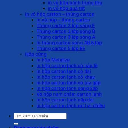
in vỏ hộp bánh trung thu
in vỏ hộp quà tết
In vỏ hộp carton – thùng carton
In vỏ hộp – thùng carton
Thùng carton 3 lớp sóng E
Thùng carton 3 lớp sóng B
Thùng carton 3 lớp sóng A
In thùng carton sóng AB 5 lớp
Thùng carton 5 lớp BE
Hộp cứng
In hộp Metalize
in hộp carton lạnh có bản lề
in hộp carton lạnh có đai
in hộp carton lạnh có khay
in hộp carton lạnh có tay gấp
in hộp carton lạnh dạng xếp
Vỏ hộp nam châm carton lạnh
in hộp carton lạnh nắp dài
in hộp carton lạnh rút hai chiều
Tìm
kiếm:
Danh mục sản phẩm