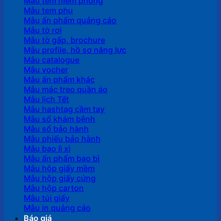
Mẫu tem niêm phong
Mẫu tem phụ
Mẫu ấn phẩm quảng cáo
Mẫu tờ rơi
Mẫu tờ gấp, brochure
Mẫu profile, hồ sơ năng lực
Mẫu catalogue
Mẫu vocher
Mẫu ấn phẩm khác
Mẫu mác treo quần áo
Mẫu lịch Tết
Mẫu hashtag cầm tay
Mẫu sổ khám bệnh
Mẫu sổ bảo hành
Mẫu phiếu bảo hành
Mẫu bao lì xì
Mẫu ấn phẩm bao bì
Mẫu hộp giấy mềm
Mẫu hộp giấy cứng
Mẫu hộp carton
Mẫu túi giấy
Mẫu in quảng cáo
Báo giá