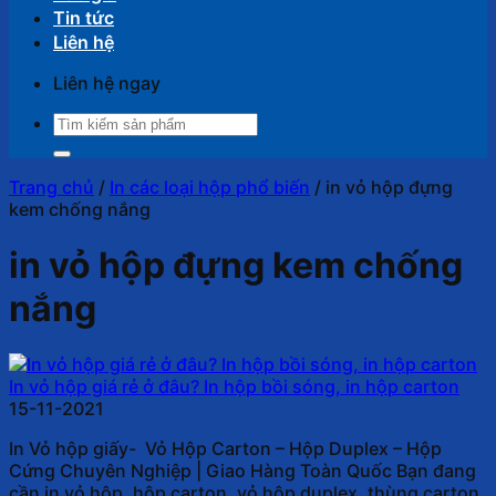
Tin tức
Liên hệ
Liên hệ ngay
Tìm
kiếm:
Trang chủ
/
In các loại hộp phổ biến
/
in vỏ hộp đựng
kem chống nắng
in vỏ hộp đựng kem chống
nắng
In vỏ hộp giá rẻ ở đâu? In hộp bồi sóng, in hộp carton
15-11-2021
In Vỏ hộp giấy- Vỏ Hộp Carton – Hộp Duplex – Hộp
Cứng Chuyên Nghiệp | Giao Hàng Toàn Quốc Bạn đang
cần in vỏ hộp, hộp carton, vỏ hộp duplex, thùng carton