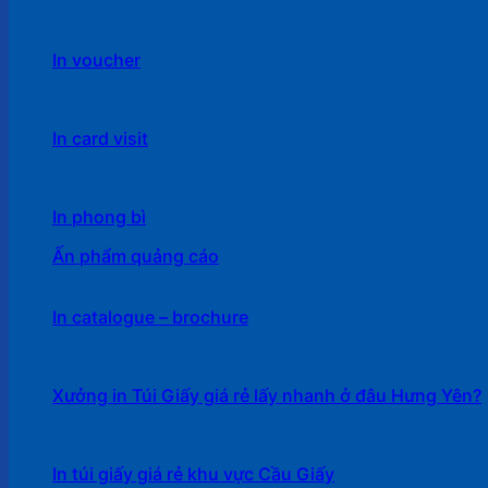
In voucher
In card visit
In phong bì
Ấn phẩm quảng cáo
In catalogue – brochure
Xưởng in Túi Giấy giá rẻ lấy nhanh ở đâu Hưng Yên?
In túi giấy giá rẻ khu vực Cầu Giấy