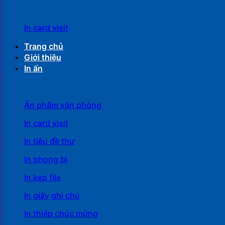
In card visit
Trang chủ
Giới thiệu
In ấn
Ấn phẩm văn phòng
In card visit
In tiêu đề thư
In phong bì
In kẹp file
In giấy ghi chú
In thiệp chúc mừng