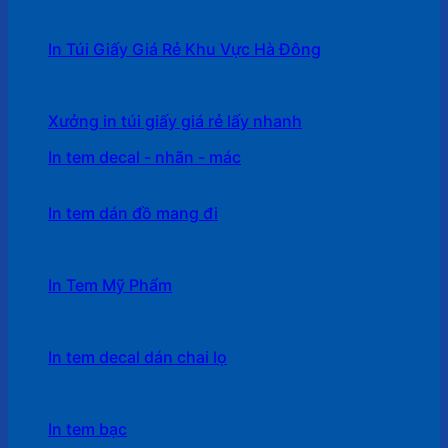
In Túi Giấy Giá Rẻ Khu Vực Hà Đông
Xưởng in túi giấy giá rẻ lấy nhanh
In tem decal - nhãn - mác
In tem dán đồ mang đi
In Tem Mỹ Phẩm
In tem decal dán chai lọ
In tem bạc