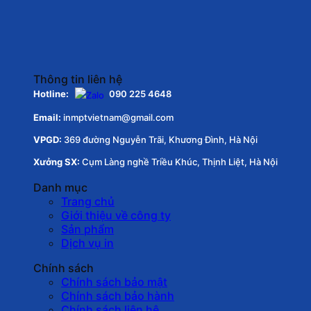
Thông tin liên hệ
Hotline:
090 225 4648
Email:
inmptvietnam@gmail.com
VPGD:
369 đường Nguyễn Trãi, Khương Đình, Hà Nội
Xưởng SX:
Cụm Làng nghề Triều Khúc, Thịnh Liệt, Hà Nội
Danh mục
Trang chủ
Giới thiệu về công ty
Sản phẩm
Dịch vụ in
Chính sách
Chính sách bảo mật
Chính sách bảo hành
Chính sách liên hệ