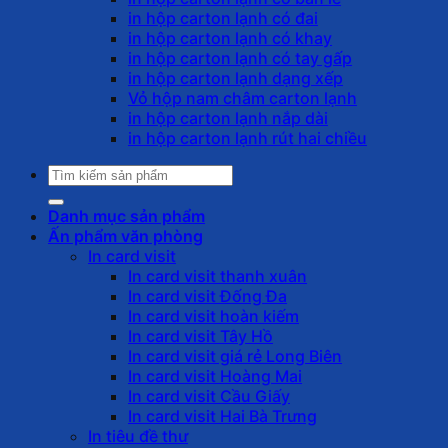
in hộp carton lạnh có đai
in hộp carton lạnh có khay
in hộp carton lạnh có tay gấp
in hộp carton lạnh dạng xếp
Vỏ hộp nam châm carton lạnh
in hộp carton lạnh nắp dài
in hộp carton lạnh rút hai chiều
Tìm
kiếm:
Danh mục sản phẩm
Ấn phẩm văn phòng
In card visit
In card visit thanh xuân
In card visit Đống Đa
In card visit hoàn kiếm
In card visit Tây Hồ
In card visit giá rẻ Long Biên
In card visit Hoàng Mai
In card visit Cầu Giấy
In card visit Hai Bà Trưng
In tiêu đề thư