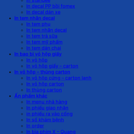
In decal PP bồi fomex
In decal dán xe
In tem nhãn decal
In tem phụ
In tem nhãn decal
In tem trà sữa
In tem mỹ phẩm
In tem dán chai
In bao bì vỏ hộp giấy
In vỏ hộp
In vỏ hộp giấy – carton
In vỏ hộp – thùng carton
In vỏ hộp cứng – carton lạnh
In vỏ hộp carton
In thùng carton
Ấn phẩm khác
In menu nhà hàng
In phiếu giao nhận
in phiếu ra vào cổng
In sổ khám bệnh
In order
In bìa phim X – Quang