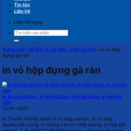
Tin tức
Liên hệ
Liên hệ ngay
Tìm
kiếm:
Trang chủ
/
IN ẤN
/
In vỏ hộp - hộp carton
/
in vỏ hộp
đựng gà rán
in vỏ hộp đựng gà rán
In thùng carton, in hộp carton, in hộp cứng, in vỏ hộp
giấy
12-01-2022
In Chuẩn Hà Nội nhận in vỏ hộp carton, in vỏ hộp
duplex bồi sóng, in thùng carton chất lượng, in hộp bồi
carton. Call: 0902254648 Ngày nay, với sự cạnh tranh