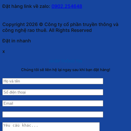
Đặt hàng link về zalo:
0902.254648
Copyright 2026 © Công ty cổ phần truyền thông và
công nghệ rao thuê. All Rights Reserved
Đặt in nhanh
x
NHẬP THÔNG TIN
Chúng tôi sẽ liên hệ lại ngay sau khi bạn đặt hàng!