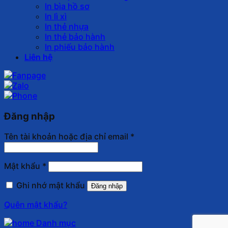
In bìa hồ sơ
In lì xì
In thẻ nhựa
In thẻ bảo hành
In phiếu bảo hành
Liên hệ
Đăng nhập
Tên tài khoản hoặc địa chỉ email
*
Mật khẩu
*
Ghi nhớ mật khẩu
Đăng nhập
Quên mật khẩu?
Danh mục