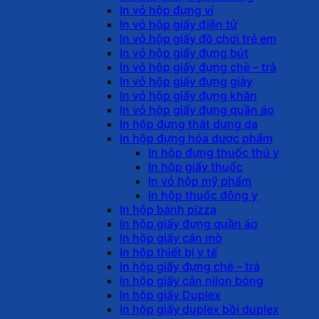
In vỏ hộp đựng ví
In vỏ hộp giấy điện tử
In vỏ hộp giấy đồ chơi trẻ em
In vỏ hộp giấy đựng bút
In vỏ hộp giấy đựng chè – trà
In vỏ hộp giấy đựng giày
In vỏ hộp giấy đựng khăn
In vỏ hộp giấy đựng quần áo
In hộp đựng thắt dưng da
In hộp đựng hóa dược phẩm
In hộp đựng thuốc thú y
In hộp giấy thuốc
In vỏ hộp mỹ phẩm
In hộp thuốc đông y
In hộp bánh pizza
In hộp giấy đựng quần áo
In hộp giấy cán mờ
In hộp thiết bị y tế
In hộp giấy đựng chè – trà
In hộp giấy cán nilon bóng
In hộp giấy Duplex
In hộp giấy duplex bồi duplex