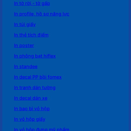
In tờ rời,- tờ gấp
In profile, hồ sơ năng lực
In túi giấy
In thẻ tích điểm
In poster
In phông bạt hiflex
In standee
In decal PP bồi fomex
In tranh dán tường
In decal dán xe
In bao bì vỏ hộp
In vỏ hộp giấy
In vỏ hộp đựng mỹ phẩm