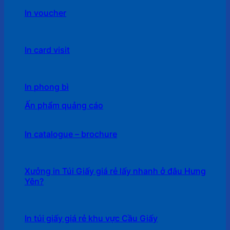
In voucher
In card visit
In phong bì
Ấn phẩm quảng cáo
In catalogue – brochure
Xưởng in Túi Giấy giá rẻ lấy nhanh ở đâu Hưng
Yên?
In túi giấy giá rẻ khu vực Cầu Giấy