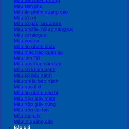
Mẫu tem niêm phong
Mẫu tem phụ
Mẫu ấn phẩm quảng cáo
Mẫu tờ rơi
Mẫu tờ gấp, brochure
Mẫu profile, hồ sơ năng lực
Mẫu catalogue
Mẫu vocher
Mẫu ấn phẩm khác
Mẫu mác treo quần áo
Mẫu lịch Tết
Mẫu hashtag cầm tay
Mẫu sổ khám bệnh
Mẫu sổ bảo hành
Mẫu phiếu bảo hành
Mẫu bao lì xì
Mẫu ấn phẩm bao bì
Mẫu hộp giấy mềm
Mẫu hộp giấy cứng
Mẫu hộp carton
Mẫu túi giấy
Mẫu in quảng cáo
Báo giá