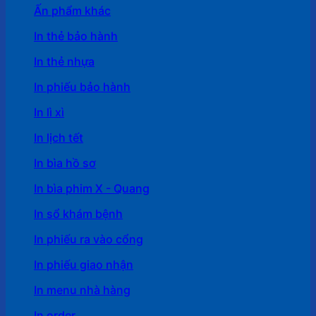
Ấn phẩm khác
In thẻ bảo hành
In thẻ nhựa
In phiếu bảo hành
In lì xì
In lịch tết
In bìa hồ sơ
In bìa phim X - Quang
In sổ khám bệnh
In phiếu ra vào cổng
In phiếu giao nhận
In menu nhà hàng
In order