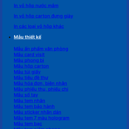
In vỏ hộp nước mắm
In vỏ hộp carton đựng giày
In các loại vỏ hộp khác
Mẫu thiết kế
Mẫu ấn phẩm văn phòng
Mẫu card visit
Mẫu phong bì
Mẫu hộp carton
Mẫu túi giấy
Mẫu tiêu đề thư
Mẫu hóa đơn, biên nhận
Mẫu phiếu thu, phiếu chi
Mẫu sổ tay
Mẫu tem nhãn
Mẫu tem bảo hành
Mẫu sticker nhãn dán
Mẫu tem 7 màu hologram
Mẫu tem bạc