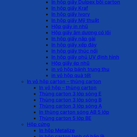
In hộp giấy Dulpex bồi carton
In hộp giấy Kraf
In hộp giấy Ivory
In hộp giấy Mỹ thuật
Hộp giấy in nhũ
Hộp giấy âm dương có lõi
In hộp giấy nắp gài
In hộp giấy xếp đáy
In hộp giấy thúc nổi
In hộp giấy phủ UV định hình
Hộp giấy ép nhũ
in vỏ hộp bánh trung thu
in vỏ hộp quà tết
In vỏ hộp carton – thùng carton
In vỏ hộp – thùng carton
Thùng carton 3 lớp sóng E
Thùng carton 3 lớp sóng B
Thùng carton 3 lớp sóng A
In thùng carton sóng AB 5 lớp
Thùng carton 5 lớp BE
Hộp cứng
In hộp Metalize
in hộp carton lạnh có bản lề