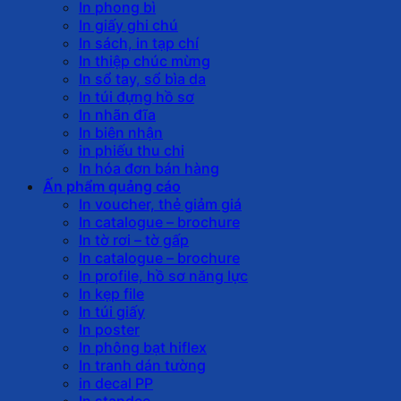
In phong bì
In giấy ghi chú
In sách, in tạp chí
In thiệp chúc mừng
In sổ tay, sổ bìa da
In túi đựng hồ sơ
In nhãn đĩa
In biên nhận
in phiếu thu chi
In hóa đơn bán hàng
Ấn phẩm quảng cáo
In voucher, thẻ giảm giá
In catalogue – brochure
In tờ rơi – tờ gấp
In catalogue – brochure
In profile, hồ sơ năng lực
In kẹp file
In túi giấy
In poster
In phông bạt hiflex
In tranh dán tường
in decal PP
In standee