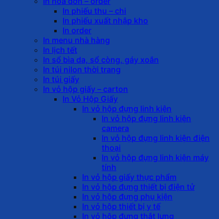
In hóa đơn – order
In phiếu thu – chi
In phiếu xuất nhập kho
In order
In menu nhà hàng
In lịch tết
In sổ bìa da, sổ còng, gáy xoắn
In túi nilon thời trang
In túi giấy
In vỏ hộp giấy – carton
In Vỏ Hộp Giấy
In vỏ hộp đựng linh kiện
In vỏ hộp đựng linh kiện
camera
In vỏ hộp đựng linh kiện điện
thoại
In vỏ hộp đựng linh kiện máy
tính
In vỏ hộp giấy thực phẩm
In vỏ hộp đựng thiết bị điện tử
In vỏ hộp đựng phụ kiện
In vỏ hộp thiết bị y tế
In vỏ hộp đựng thắt lưng