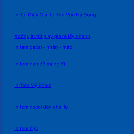
In Túi Giấy Giá Rẻ Khu Vực Hà Đông
Xưởng in túi giấy giá rẻ lấy nhanh
In tem decal - nhãn - mác
In tem dán đồ mang đi
In Tem Mỹ Phẩm
In tem decal dán chai lọ
In tem bạc