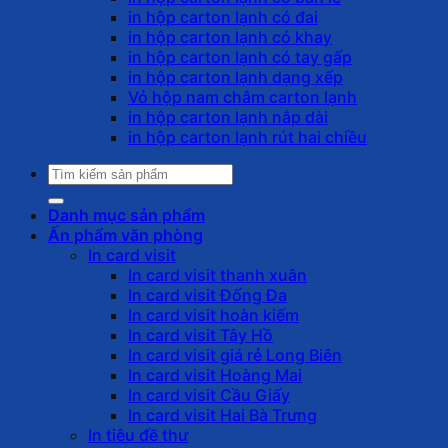
in hộp carton lạnh có đai
in hộp carton lạnh có khay
in hộp carton lạnh có tay gấp
in hộp carton lạnh dạng xếp
Vỏ hộp nam châm carton lạnh
in hộp carton lạnh nắp dài
in hộp carton lạnh rút hai chiều
Tìm
kiếm:
Danh mục sản phẩm
Ấn phẩm văn phòng
In card visit
In card visit thanh xuân
In card visit Đống Đa
In card visit hoàn kiếm
In card visit Tây Hồ
In card visit giá rẻ Long Biên
In card visit Hoàng Mai
In card visit Cầu Giấy
In card visit Hai Bà Trưng
In tiêu đề thư