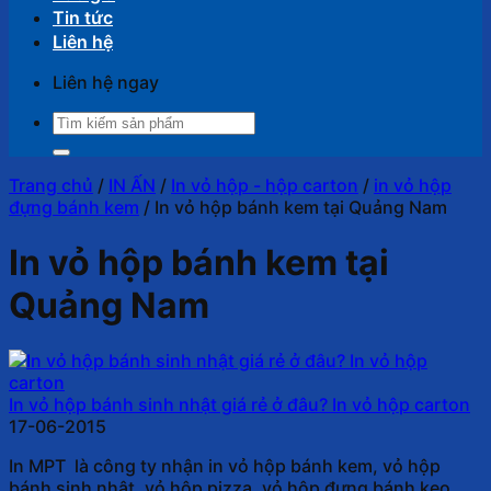
Tin tức
Liên hệ
Liên hệ ngay
Tìm
kiếm:
Trang chủ
/
IN ẤN
/
In vỏ hộp - hộp carton
/
in vỏ hộp
đựng bánh kem
/
In vỏ hộp bánh kem tại Quảng Nam
In vỏ hộp bánh kem tại
Quảng Nam
In vỏ hộp bánh sinh nhật giá rẻ ở đâu? In vỏ hộp carton
17-06-2015
In MPT là công ty nhận in vỏ hộp bánh kem, vỏ hộp
bánh sinh nhật, vỏ hộp pizza, vỏ hộp đựng bánh kẹo…