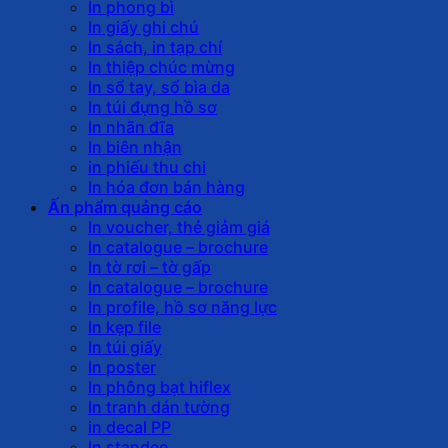
In phong bì
In giấy ghi chú
In sách, in tạp chí
In thiệp chúc mừng
In sổ tay, sổ bìa da
In túi đựng hồ sơ
In nhãn đĩa
In biên nhận
in phiếu thu chi
In hóa đơn bán hàng
Ấn phẩm quảng cáo
In voucher, thẻ giảm giá
In catalogue – brochure
In tờ rơi – tờ gấp
In catalogue – brochure
In profile, hồ sơ năng lực
In kẹp file
In túi giấy
In poster
In phông bạt hiflex
In tranh dán tường
in decal PP
In standee