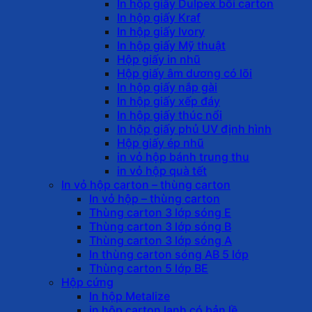
In hộp giấy Dulpex bồi carton
In hộp giấy Kraf
In hộp giấy Ivory
In hộp giấy Mỹ thuật
Hộp giấy in nhũ
Hộp giấy âm dương có lõi
In hộp giấy nắp gài
In hộp giấy xếp đáy
In hộp giấy thúc nổi
In hộp giấy phủ UV định hình
Hộp giấy ép nhũ
in vỏ hộp bánh trung thu
in vỏ hộp quà tết
In vỏ hộp carton – thùng carton
In vỏ hộp – thùng carton
Thùng carton 3 lớp sóng E
Thùng carton 3 lớp sóng B
Thùng carton 3 lớp sóng A
In thùng carton sóng AB 5 lớp
Thùng carton 5 lớp BE
Hộp cứng
In hộp Metalize
in hộp carton lạnh có bản lề