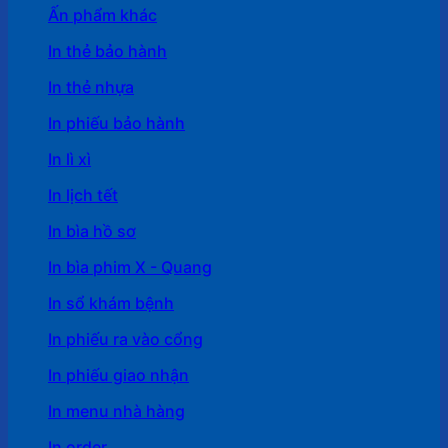
Ấn phẩm khác
In thẻ bảo hành
In thẻ nhựa
In phiếu bảo hành
In lì xì
In lịch tết
In bìa hồ sơ
In bìa phim X - Quang
In sổ khám bệnh
In phiếu ra vào cổng
In phiếu giao nhận
In menu nhà hàng
In order