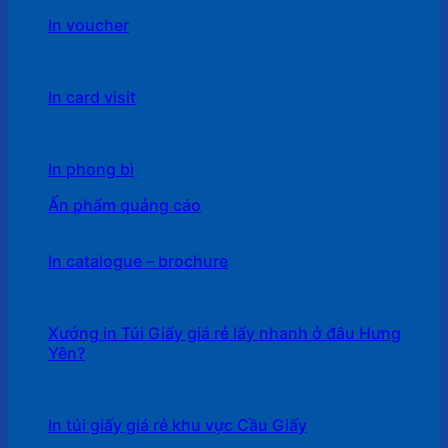
In voucher
In card visit
In phong bì
Ấn phẩm quảng cáo
In catalogue – brochure
Xưởng in Túi Giấy giá rẻ lấy nhanh ở đâu Hưng
Yên?
In túi giấy giá rẻ khu vực Cầu Giấy