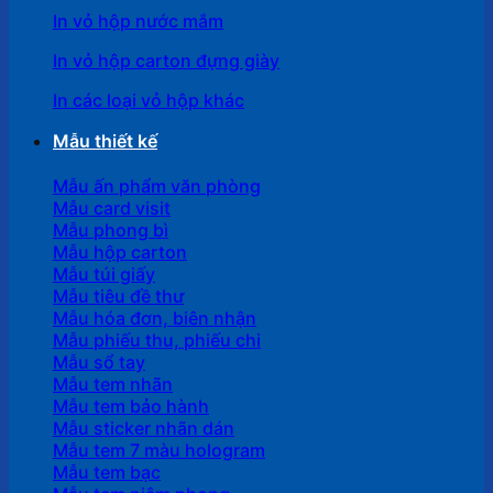
In vỏ hộp nước mắm
In vỏ hộp carton đựng giày
In các loại vỏ hộp khác
Mẫu thiết kế
Mẫu ấn phẩm văn phòng
Mẫu card visit
Mẫu phong bì
Mẫu hộp carton
Mẫu túi giấy
Mẫu tiêu đề thư
Mẫu hóa đơn, biên nhận
Mẫu phiếu thu, phiếu chi
Mẫu sổ tay
Mẫu tem nhãn
Mẫu tem bảo hành
Mẫu sticker nhãn dán
Mẫu tem 7 màu hologram
Mẫu tem bạc