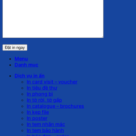
Menu
Danh mục
Dịch vụ in ấn
In card visit – voucher
In tiêu đề thư
In phong bì
In tờ rời, tờ gấp
In catalogue – brochures
In kẹp file
In poster
In tem nhãn mác
In tem bảo hành