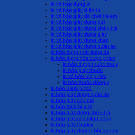
In vỏ hộp đựng ví
In vỏ hộp giấy điện tử
In vỏ hộp giấy đồ chơi trẻ em
In vỏ hộp giấy đựng bút
In vỏ hộp giấy đựng chè – trà
In vỏ hộp giấy đựng giày
In vỏ hộp giấy đựng khăn
In vỏ hộp giấy đựng quần áo
In hộp đựng thắt dưng da
In hộp đựng hóa dược phẩm
In hộp đựng thuốc thú y
In hộp giấy thuốc
In vỏ hộp mỹ phẩm
In hộp thuốc đông y
In hộp bánh pizza
In hộp giấy đựng quần áo
In hộp giấy cán mờ
In hộp thiết bị y tế
In hộp giấy đựng chè – trà
In hộp giấy cán nilon bóng
In hộp giấy Duplex
In hộp giấy duplex bồi duplex