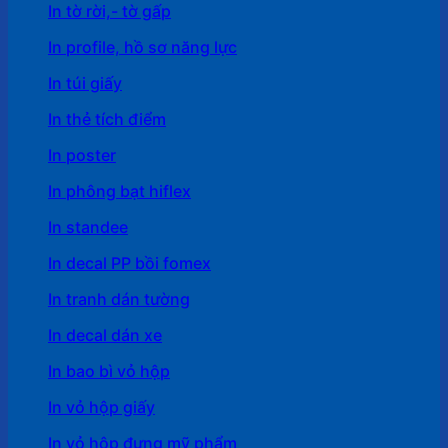
In tờ rời,- tờ gấp
In profile, hồ sơ năng lực
In túi giấy
In thẻ tích điểm
In poster
In phông bạt hiflex
In standee
In decal PP bồi fomex
In tranh dán tường
In decal dán xe
In bao bì vỏ hộp
In vỏ hộp giấy
In vỏ hộp đựng mỹ phẩm