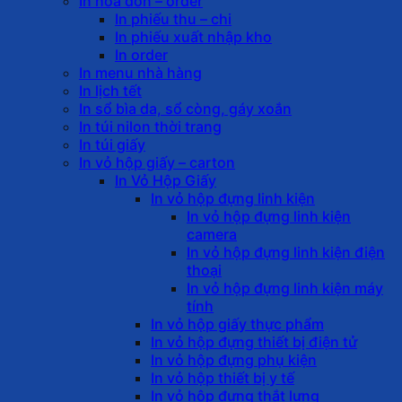
In hóa đơn – order
In phiếu thu – chi
In phiếu xuất nhập kho
In order
In menu nhà hàng
In lịch tết
In sổ bìa da, sổ còng, gáy xoắn
In túi nilon thời trang
In túi giấy
In vỏ hộp giấy – carton
In Vỏ Hộp Giấy
In vỏ hộp đựng linh kiện
In vỏ hộp đựng linh kiện
camera
In vỏ hộp đựng linh kiện điện
thoại
In vỏ hộp đựng linh kiện máy
tính
In vỏ hộp giấy thực phẩm
In vỏ hộp đựng thiết bị điện tử
In vỏ hộp đựng phụ kiện
In vỏ hộp thiết bị y tế
In vỏ hộp đựng thắt lưng