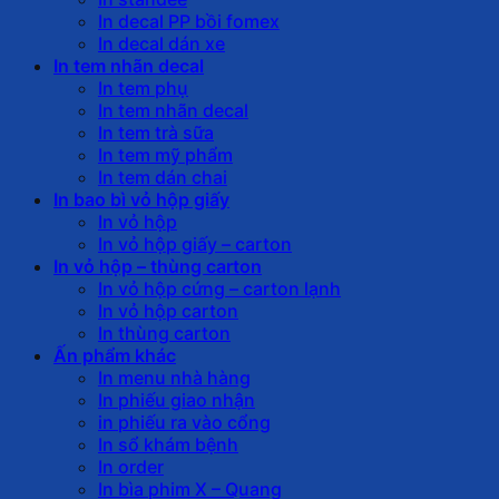
In decal PP bồi fomex
In decal dán xe
In tem nhãn decal
In tem phụ
In tem nhãn decal
In tem trà sữa
In tem mỹ phẩm
In tem dán chai
In bao bì vỏ hộp giấy
In vỏ hộp
In vỏ hộp giấy – carton
In vỏ hộp – thùng carton
In vỏ hộp cứng – carton lạnh
In vỏ hộp carton
In thùng carton
Ấn phẩm khác
In menu nhà hàng
In phiếu giao nhận
in phiếu ra vào cổng
In sổ khám bệnh
In order
In bìa phim X – Quang