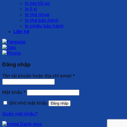
In bìa hồ sơ
In lì xì
In thẻ nhựa
In thẻ bảo hành
In phiếu bảo hành
Liên hệ
Đăng nhập
Tên tài khoản hoặc địa chỉ email
*
Mật khẩu
*
Ghi nhớ mật khẩu
Đăng nhập
Quên mật khẩu?
Danh mục