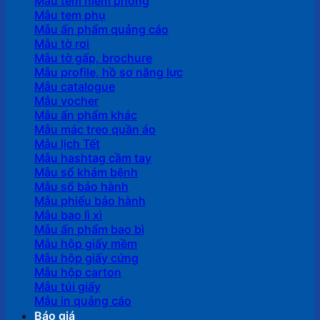
Mẫu tem niêm phong
Mẫu tem phụ
Mẫu ấn phẩm quảng cáo
Mẫu tờ rơi
Mẫu tờ gấp, brochure
Mẫu profile, hồ sơ năng lực
Mẫu catalogue
Mẫu vocher
Mẫu ấn phẩm khác
Mẫu mác treo quần áo
Mẫu lịch Tết
Mẫu hashtag cầm tay
Mẫu sổ khám bệnh
Mẫu sổ bảo hành
Mẫu phiếu bảo hành
Mẫu bao lì xì
Mẫu ấn phẩm bao bì
Mẫu hộp giấy mềm
Mẫu hộp giấy cứng
Mẫu hộp carton
Mẫu túi giấy
Mẫu in quảng cáo
Báo giá