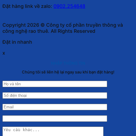
Đặt hàng link về zalo:
0902.254648
Copyright 2026 © Công ty cổ phần truyền thông và
công nghệ rao thuê. All Rights Reserved
Đặt in nhanh
x
NHẬP THÔNG TIN
Chúng tôi sẽ liên hệ lại ngay sau khi bạn đặt hàng!