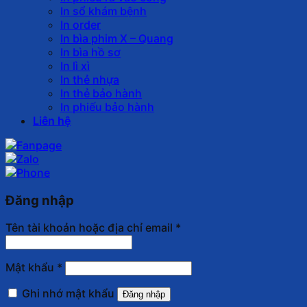
In sổ khám bệnh
In order
In bìa phim X – Quang
In bìa hồ sơ
In lì xì
In thẻ nhựa
In thẻ bảo hành
In phiếu bảo hành
Liên hệ
Đăng nhập
Tên tài khoản hoặc địa chỉ email
*
Mật khẩu
*
Ghi nhớ mật khẩu
Đăng nhập