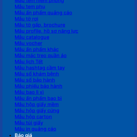
Mẫu tem niêm phong
Mẫu tem phụ
Mẫu ấn phẩm quảng cáo
Mẫu tờ rơi
Mẫu tờ gấp, brochure
Mẫu profile, hồ sơ năng lực
Mẫu catalogue
Mẫu vocher
Mẫu ấn phẩm khác
Mẫu mác treo quần áo
Mẫu lịch Tết
Mẫu hashtag cầm tay
Mẫu sổ khám bệnh
Mẫu sổ bảo hành
Mẫu phiếu bảo hành
Mẫu bao lì xì
Mẫu ấn phẩm bao bì
Mẫu hộp giấy mềm
Mẫu hộp giấy cứng
Mẫu hộp carton
Mẫu túi giấy
Mẫu in quảng cáo
Báo giá