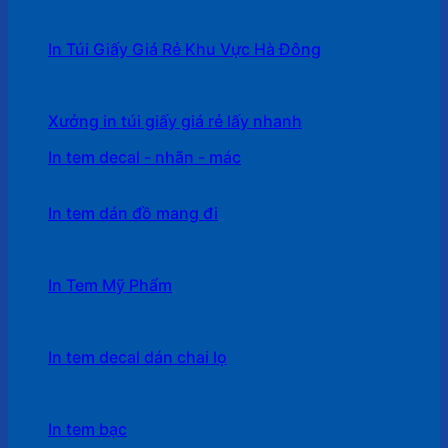
In Túi Giấy Giá Rẻ Khu Vực Hà Đông
Xưởng in túi giấy giá rẻ lấy nhanh
In tem decal - nhãn - mác
In tem dán đồ mang đi
In Tem Mỹ Phẩm
In tem decal dán chai lọ
In tem bạc