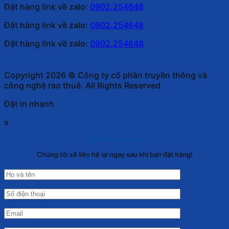
Đặt hàng link về zalo:
0902.254648
Đặt hàng link về zalo:
0902.254648
Đặt hàng link về zalo:
0902.254648
Copyright 2026 © Công ty cổ phần truyền thông và
công nghệ rao thuê. All Rights Reserved
Đặt in nhanh
x
NHẬP THÔNG TIN
Chúng tôi sẽ liên hệ lại ngay sau khi bạn đặt hàng!