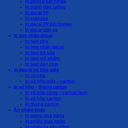
In phông bạt hiflex
In tranh dán tường
in decal PP
In standee
In decal PP bồi fomex
In decal dán xe
In tem nhãn decal
In tem phụ
In tem nhãn decal
In tem trà sữa
In tem mỹ phẩm
In tem dán chai
In bao bì vỏ hộp giấy
In vỏ hộp
In vỏ hộp giấy – carton
In vỏ hộp – thùng carton
In vỏ hộp cứng – carton lạnh
In vỏ hộp carton
In thùng carton
Ấn phẩm khác
In menu nhà hàng
In phiếu giao nhận
in phiếu ra vào cổng