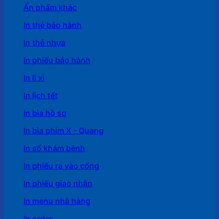
Ấn phẩm khác
In thẻ bảo hành
In thẻ nhựa
In phiếu bảo hành
In lì xì
In lịch tết
In bìa hồ sơ
In bìa phim X - Quang
In sổ khám bệnh
In phiếu ra vào cổng
In phiếu giao nhận
In menu nhà hàng
In order