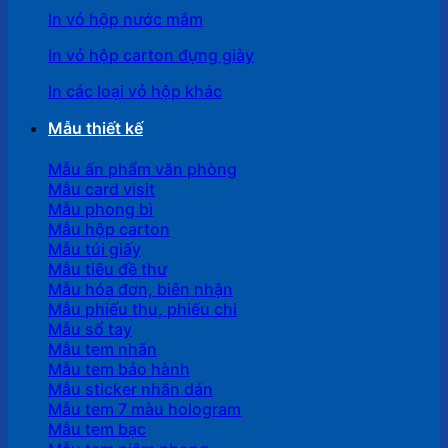
In vỏ hộp nước mắm
In vỏ hộp carton đựng giày
In các loại vỏ hộp khác
Mẫu thiết kế
Mẫu ấn phẩm văn phòng
Mẫu card visit
Mẫu phong bì
Mẫu hộp carton
Mẫu túi giấy
Mẫu tiêu đề thư
Mẫu hóa đơn, biên nhận
Mẫu phiếu thu, phiếu chi
Mẫu sổ tay
Mẫu tem nhãn
Mẫu tem bảo hành
Mẫu sticker nhãn dán
Mẫu tem 7 màu hologram
Mẫu tem bạc