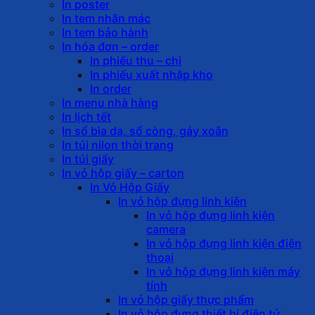
In poster
In tem nhãn mác
In tem bảo hành
In hóa đơn – order
In phiếu thu – chi
In phiếu xuất nhập kho
In order
In menu nhà hàng
In lịch tết
In sổ bìa da, sổ còng, gáy xoắn
In túi nilon thời trang
In túi giấy
In vỏ hộp giấy – carton
In Vỏ Hộp Giấy
In vỏ hộp đựng linh kiện
In vỏ hộp đựng linh kiện
camera
In vỏ hộp đựng linh kiện điện
thoại
In vỏ hộp đựng linh kiện máy
tính
In vỏ hộp giấy thực phẩm
In vỏ hộp đựng thiết bị điện tử