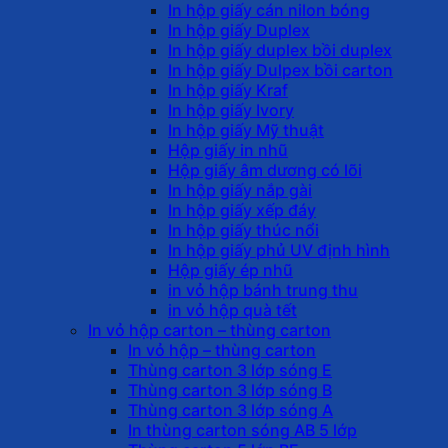
In hộp giấy cán nilon bóng
In hộp giấy Duplex
In hộp giấy duplex bồi duplex
In hộp giấy Dulpex bồi carton
In hộp giấy Kraf
In hộp giấy Ivory
In hộp giấy Mỹ thuật
Hộp giấy in nhũ
Hộp giấy âm dương có lõi
In hộp giấy nắp gài
In hộp giấy xếp đáy
In hộp giấy thúc nổi
In hộp giấy phủ UV định hình
Hộp giấy ép nhũ
in vỏ hộp bánh trung thu
in vỏ hộp quà tết
In vỏ hộp carton – thùng carton
In vỏ hộp – thùng carton
Thùng carton 3 lớp sóng E
Thùng carton 3 lớp sóng B
Thùng carton 3 lớp sóng A
In thùng carton sóng AB 5 lớp