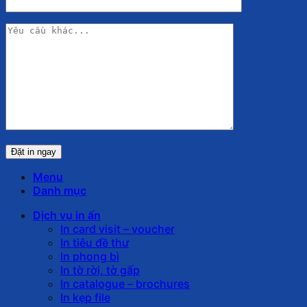
Menu
Danh mục
Dịch vụ in ấn
In card visit – voucher
In tiêu đề thư
In phong bì
In tờ rời, tờ gấp
In catalogue – brochures
In kẹp file