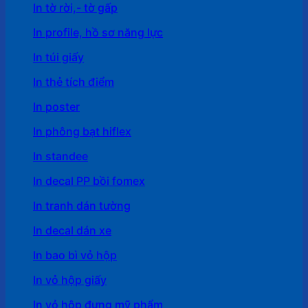
In tờ rời,- tờ gấp
In profile, hồ sơ năng lực
In túi giấy
In thẻ tích điểm
In poster
In phông bạt hiflex
In standee
In decal PP bồi fomex
In tranh dán tường
In decal dán xe
In bao bì vỏ hộp
In vỏ hộp giấy
In vỏ hộp đựng mỹ phẩm