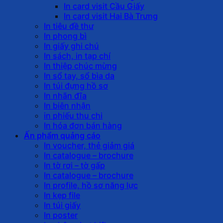
In card visit Cầu Giấy
In card visit Hai Bà Trưng
In tiêu đề thư
In phong bì
In giấy ghi chú
In sách, in tạp chí
In thiệp chúc mừng
In sổ tay, sổ bìa da
In túi đựng hồ sơ
In nhãn đĩa
In biên nhận
in phiếu thu chi
In hóa đơn bán hàng
Ấn phẩm quảng cáo
In voucher, thẻ giảm giá
In catalogue – brochure
In tờ rơi – tờ gấp
In catalogue – brochure
In profile, hồ sơ năng lực
In kẹp file
In túi giấy
In poster