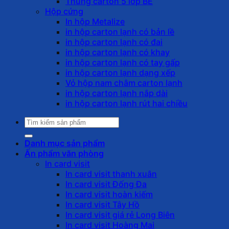
Thùng carton 5 lớp BE
Hộp cứng
In hộp Metalize
in hộp carton lạnh có bản lề
in hộp carton lạnh có đai
in hộp carton lạnh có khay
in hộp carton lạnh có tay gấp
in hộp carton lạnh dạng xếp
Vỏ hộp nam châm carton lạnh
in hộp carton lạnh nắp dài
in hộp carton lạnh rút hai chiều
Tìm
kiếm:
Danh mục sản phẩm
Ấn phẩm văn phòng
In card visit
In card visit thanh xuân
In card visit Đống Đa
In card visit hoàn kiếm
In card visit Tây Hồ
In card visit giá rẻ Long Biên
In card visit Hoàng Mai