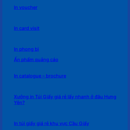
In voucher
In card visit
In phong bì
Ấn phẩm quảng cáo
In catalogue – brochure
Xưởng in Túi Giấy giá rẻ lấy nhanh ở đâu Hưng
Yên?
In túi giấy giá rẻ khu vực Cầu Giấy