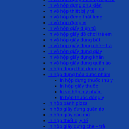
In vỏ hộp đựng phụ kiện
In vỏ hộp thiết bị y tế
In vỏ hộp đựng thắt lưng
In vỏ hộp đựng ví
In vỏ hộp giấy điện tử
In vỏ hộp giấy đồ chơi trẻ em
In vỏ hộp giấy đựng bút
In vỏ hộp giấy đựng chè – trà
In vỏ hộp giấy đựng giày
In vỏ hộp giấy đựng khăn
In vỏ hộp giấy đựng quần áo
In hộp đựng thắt dưng da
In hộp đựng hóa dược phẩm
In hộp đựng thuốc thú y
In hộp giấy thuốc
In vỏ hộp mỹ phẩm
In hộp thuốc đông y
In hộp bánh pizza
In hộp giấy đựng quần áo
In hộp giấy cán mờ
In hộp thiết bị y tế
In hộp giấy đựng chè – trà