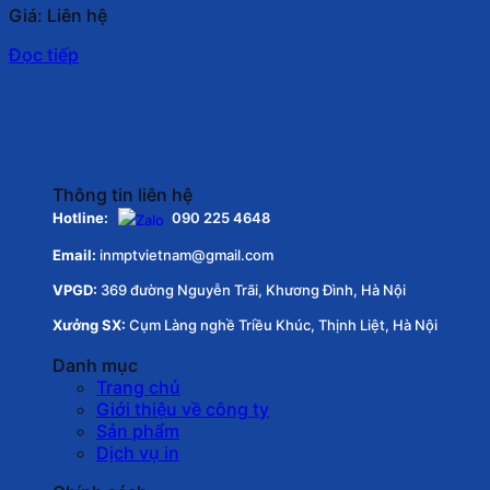
Giá: Liên hệ
Đọc tiếp
Thông tin liên hệ
Hotline:
090 225 4648
Email:
inmptvietnam@gmail.com
VPGD:
369 đường Nguyễn Trãi, Khương Đình, Hà Nội
Xưởng SX:
Cụm Làng nghề Triều Khúc, Thịnh Liệt, Hà Nội
Danh mục
Trang chủ
Giới thiệu về công ty
Sản phẩm
Dịch vụ in