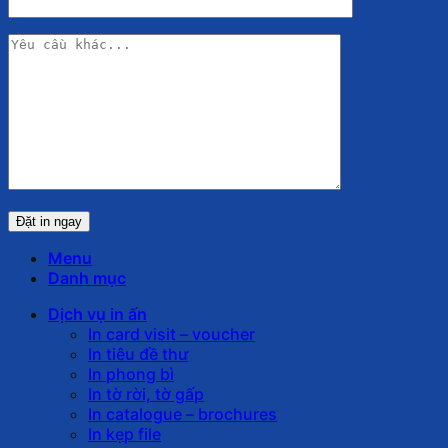
Menu
Danh mục
Dịch vụ in ấn
In card visit – voucher
In tiêu đề thư
In phong bì
In tờ rời, tờ gấp
In catalogue – brochures
In kẹp file