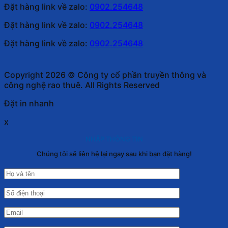
Đặt hàng link về zalo:
0902.254648
Đặt hàng link về zalo:
0902.254648
Đặt hàng link về zalo:
0902.254648
Copyright 2026 © Công ty cổ phần truyền thông và
công nghệ rao thuê. All Rights Reserved
Đặt in nhanh
x
NHẬP THÔNG TIN
Chúng tôi sẽ liên hệ lại ngay sau khi bạn đặt hàng!