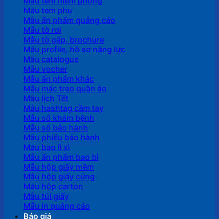
Mẫu tem niêm phong
Mẫu tem phụ
Mẫu ấn phẩm quảng cáo
Mẫu tờ rơi
Mẫu tờ gấp, brochure
Mẫu profile, hồ sơ năng lực
Mẫu catalogue
Mẫu vocher
Mẫu ấn phẩm khác
Mẫu mác treo quần áo
Mẫu lịch Tết
Mẫu hashtag cầm tay
Mẫu sổ khám bệnh
Mẫu sổ bảo hành
Mẫu phiếu bảo hành
Mẫu bao lì xì
Mẫu ấn phẩm bao bì
Mẫu hộp giấy mềm
Mẫu hộp giấy cứng
Mẫu hộp carton
Mẫu túi giấy
Mẫu in quảng cáo
Báo giá