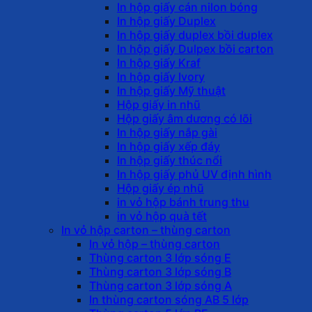
In hộp giấy cán nilon bóng
In hộp giấy Duplex
In hộp giấy duplex bồi duplex
In hộp giấy Dulpex bồi carton
In hộp giấy Kraf
In hộp giấy Ivory
In hộp giấy Mỹ thuật
Hộp giấy in nhũ
Hộp giấy âm dương có lõi
In hộp giấy nắp gài
In hộp giấy xếp đáy
In hộp giấy thúc nổi
In hộp giấy phủ UV định hình
Hộp giấy ép nhũ
in vỏ hộp bánh trung thu
in vỏ hộp quà tết
In vỏ hộp carton – thùng carton
In vỏ hộp – thùng carton
Thùng carton 3 lớp sóng E
Thùng carton 3 lớp sóng B
Thùng carton 3 lớp sóng A
In thùng carton sóng AB 5 lớp