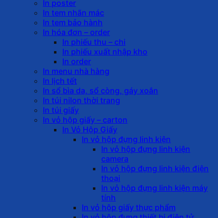
In poster
In tem nhãn mác
In tem bảo hành
In hóa đơn – order
In phiếu thu – chi
In phiếu xuất nhập kho
In order
In menu nhà hàng
In lịch tết
In sổ bìa da, sổ còng, gáy xoắn
In túi nilon thời trang
In túi giấy
In vỏ hộp giấy – carton
In Vỏ Hộp Giấy
In vỏ hộp đựng linh kiện
In vỏ hộp đựng linh kiện
camera
In vỏ hộp đựng linh kiện điện
thoại
In vỏ hộp đựng linh kiện máy
tính
In vỏ hộp giấy thực phẩm
In vỏ hộp đựng thiết bị điện tử