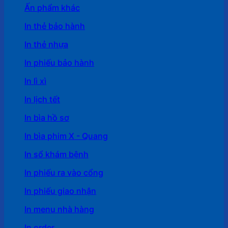
Ấn phẩm khác
In thẻ bảo hành
In thẻ nhựa
In phiếu bảo hành
In lì xì
In lịch tết
In bìa hồ sơ
In bìa phim X - Quang
In sổ khám bệnh
In phiếu ra vào cổng
In phiếu giao nhận
In menu nhà hàng
In order