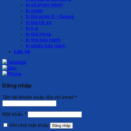
In sổ khám bệnh
In order
In bìa phim X – Quang
In bìa hồ sơ
In lì xì
In thẻ nhựa
In thẻ bảo hành
In phiếu bảo hành
Liên hệ
Đăng nhập
Tên tài khoản hoặc địa chỉ email
*
Mật khẩu
*
Ghi nhớ mật khẩu
Đăng nhập