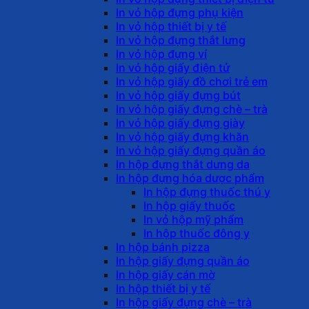
In vỏ hộp đựng phụ kiện
In vỏ hộp thiết bị y tế
In vỏ hộp đựng thắt lưng
In vỏ hộp đựng ví
In vỏ hộp giấy điện tử
In vỏ hộp giấy đồ chơi trẻ em
In vỏ hộp giấy đựng bút
In vỏ hộp giấy đựng chè – trà
In vỏ hộp giấy đựng giày
In vỏ hộp giấy đựng khăn
In vỏ hộp giấy đựng quần áo
In hộp đựng thắt dưng da
In hộp đựng hóa dược phẩm
In hộp đựng thuốc thú y
In hộp giấy thuốc
In vỏ hộp mỹ phẩm
In hộp thuốc đông y
In hộp bánh pizza
In hộp giấy đựng quần áo
In hộp giấy cán mờ
In hộp thiết bị y tế
In hộp giấy đựng chè – trà