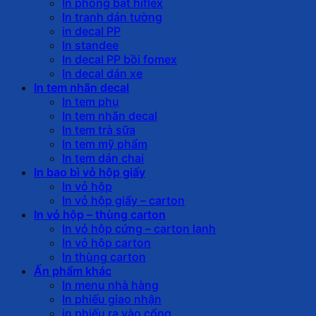
In phông bạt hiflex
In tranh dán tường
in decal PP
In standee
In decal PP bồi fomex
In decal dán xe
In tem nhãn decal
In tem phụ
In tem nhãn decal
In tem trà sữa
In tem mỹ phẩm
In tem dán chai
In bao bì vỏ hộp giấy
In vỏ hộp
In vỏ hộp giấy – carton
In vỏ hộp – thùng carton
In vỏ hộp cứng – carton lạnh
In vỏ hộp carton
In thùng carton
Ấn phẩm khác
In menu nhà hàng
In phiếu giao nhận
in phiếu ra vào cổng