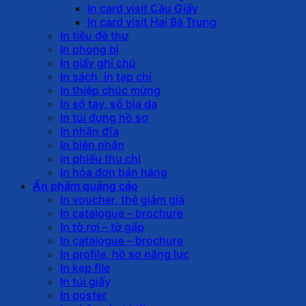
In card visit Cầu Giấy
In card visit Hai Bà Trưng
In tiêu đề thư
In phong bì
In giấy ghi chú
In sách, in tạp chí
In thiệp chúc mừng
In sổ tay, sổ bìa da
In túi đựng hồ sơ
In nhãn đĩa
In biên nhận
in phiếu thu chi
In hóa đơn bán hàng
Ấn phẩm quảng cáo
In voucher, thẻ giảm giá
In catalogue – brochure
In tờ rơi – tờ gấp
In catalogue – brochure
In profile, hồ sơ năng lực
In kẹp file
In túi giấy
In poster