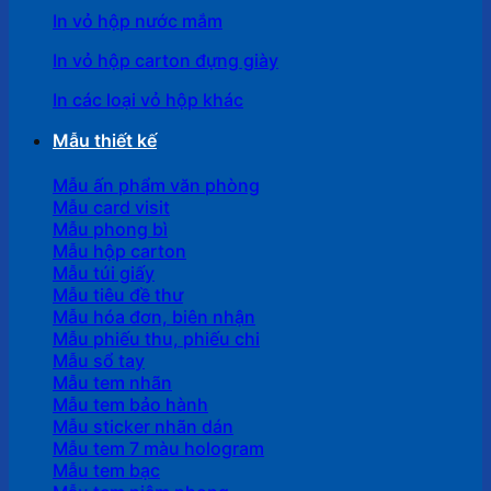
In vỏ hộp nước mắm
In vỏ hộp carton đựng giày
In các loại vỏ hộp khác
Mẫu thiết kế
Mẫu ấn phẩm văn phòng
Mẫu card visit
Mẫu phong bì
Mẫu hộp carton
Mẫu túi giấy
Mẫu tiêu đề thư
Mẫu hóa đơn, biên nhận
Mẫu phiếu thu, phiếu chi
Mẫu sổ tay
Mẫu tem nhãn
Mẫu tem bảo hành
Mẫu sticker nhãn dán
Mẫu tem 7 màu hologram
Mẫu tem bạc