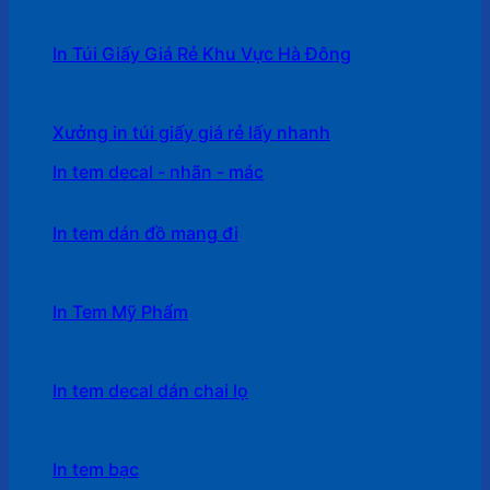
In Túi Giấy Giá Rẻ Khu Vực Hà Đông
Xưởng in túi giấy giá rẻ lấy nhanh
In tem decal - nhãn - mác
In tem dán đồ mang đi
In Tem Mỹ Phẩm
In tem decal dán chai lọ
In tem bạc