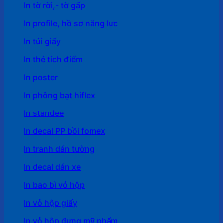
In tờ rời,- tờ gấp
In profile, hồ sơ năng lực
In túi giấy
In thẻ tích điểm
In poster
In phông bạt hiflex
In standee
In decal PP bồi fomex
In tranh dán tường
In decal dán xe
In bao bì vỏ hộp
In vỏ hộp giấy
In vỏ hộp đựng mỹ phẩm