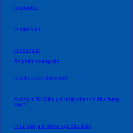
In voucher
In card visit
In phong bì
Ấn phẩm quảng cáo
In catalogue – brochure
Xưởng in Túi Giấy giá rẻ lấy nhanh ở đâu Hưng
Yên?
In túi giấy giá rẻ khu vực Cầu Giấy