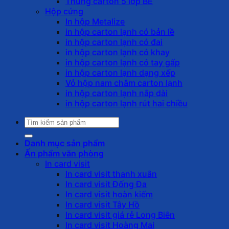
Thùng carton 5 lớp BE
Hộp cứng
In hộp Metalize
in hộp carton lạnh có bản lề
in hộp carton lạnh có đai
in hộp carton lạnh có khay
in hộp carton lạnh có tay gấp
in hộp carton lạnh dạng xếp
Vỏ hộp nam châm carton lạnh
in hộp carton lạnh nắp dài
in hộp carton lạnh rút hai chiều
Tìm
kiếm:
Danh mục sản phẩm
Ấn phẩm văn phòng
In card visit
In card visit thanh xuân
In card visit Đống Đa
In card visit hoàn kiếm
In card visit Tây Hồ
In card visit giá rẻ Long Biên
In card visit Hoàng Mai