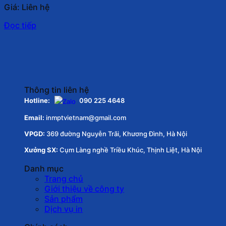
Giá: Liên hệ
Đọc tiếp
Thông tin liên hệ
Hotline:
090 225 4648
Email:
inmptvietnam@gmail.com
VPGD:
369 đường Nguyễn Trãi, Khương Đình, Hà Nội
Xưởng SX:
Cụm Làng nghề Triều Khúc, Thịnh Liệt, Hà Nội
Danh mục
Trang chủ
Giới thiệu về công ty
Sản phẩm
Dịch vụ in