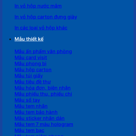
In vỏ hộp nước mắm
In vỏ hộp carton đựng giày
In các loại vỏ hộp khác
Mẫu thiết kế
Mẫu ấn phẩm văn phòng
Mẫu card visit
Mẫu phong bì
Mẫu hộp carton
Mẫu túi giấy
Mẫu tiêu đề thư
Mẫu hóa đơn, biên nhận
Mẫu phiếu thu, phiếu chi
Mẫu sổ tay
Mẫu tem nhãn
Mẫu tem bảo hành
Mẫu sticker nhãn dán
Mẫu tem 7 màu hologram
Mẫu tem bạc