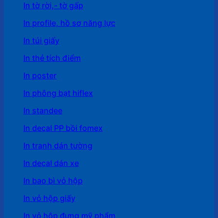
In tờ rời,- tờ gấp
In profile, hồ sơ năng lực
In túi giấy
In thẻ tích điểm
In poster
In phông bạt hiflex
In standee
In decal PP bồi fomex
In tranh dán tường
In decal dán xe
In bao bì vỏ hộp
In vỏ hộp giấy
In vỏ hộp đựng mỹ phẩm