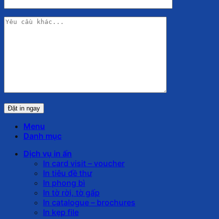
Menu
Danh mục
Dịch vụ in ấn
In card visit – voucher
In tiêu đề thư
In phong bì
In tờ rời, tờ gấp
In catalogue – brochures
In kẹp file