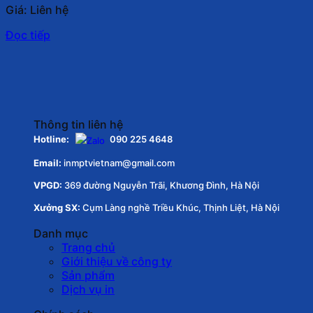
Giá: Liên hệ
Đọc tiếp
Thông tin liên hệ
Hotline:
090 225 4648
Email:
inmptvietnam@gmail.com
VPGD:
369 đường Nguyễn Trãi, Khương Đình, Hà Nội
Xưởng SX:
Cụm Làng nghề Triều Khúc, Thịnh Liệt, Hà Nội
Danh mục
Trang chủ
Giới thiệu về công ty
Sản phẩm
Dịch vụ in