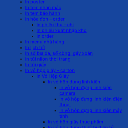
In poster
In tem nhãn mác
In tem bảo hành
In hóa đơn – order
In phiếu thu – chi
In phiếu xuất nhập kho
In order
In menu nhà hàng
In lịch tết
In sổ bìa da, sổ còng, gáy xoắn
In túi nilon thời trang
In túi giấy
In vỏ hộp giấy – carton
In Vỏ Hộp Giấy
In vỏ hộp đựng linh kiện
In vỏ hộp đựng linh kiện
camera
In vỏ hộp đựng linh kiện điện
thoại
In vỏ hộp đựng linh kiện máy
tính
In vỏ hộp giấy thực phẩm
In vỏ hộp đựng thiết bị điện tử