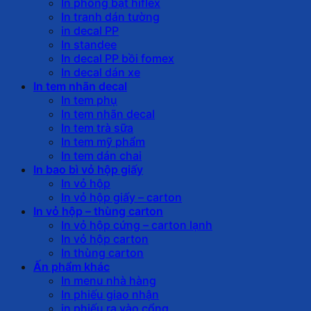
In phông bạt hiflex
In tranh dán tường
in decal PP
In standee
In decal PP bồi fomex
In decal dán xe
In tem nhãn decal
In tem phụ
In tem nhãn decal
In tem trà sữa
In tem mỹ phẩm
In tem dán chai
In bao bì vỏ hộp giấy
In vỏ hộp
In vỏ hộp giấy – carton
In vỏ hộp – thùng carton
In vỏ hộp cứng – carton lạnh
In vỏ hộp carton
In thùng carton
Ấn phẩm khác
In menu nhà hàng
In phiếu giao nhận
in phiếu ra vào cổng