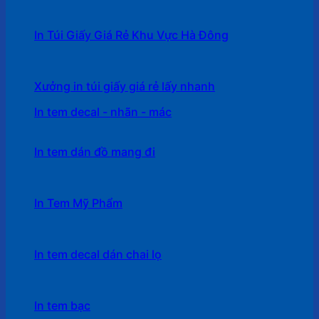
In Túi Giấy Giá Rẻ Khu Vực Hà Đông
Xưởng in túi giấy giá rẻ lấy nhanh
In tem decal - nhãn - mác
In tem dán đồ mang đi
In Tem Mỹ Phẩm
In tem decal dán chai lọ
In tem bạc