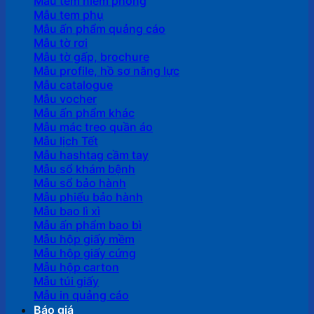
Mẫu tem niêm phong
Mẫu tem phụ
Mẫu ấn phẩm quảng cáo
Mẫu tờ rơi
Mẫu tờ gấp, brochure
Mẫu profile, hồ sơ năng lực
Mẫu catalogue
Mẫu vocher
Mẫu ấn phẩm khác
Mẫu mác treo quần áo
Mẫu lịch Tết
Mẫu hashtag cầm tay
Mẫu sổ khám bệnh
Mẫu sổ bảo hành
Mẫu phiếu bảo hành
Mẫu bao lì xì
Mẫu ấn phẩm bao bì
Mẫu hộp giấy mềm
Mẫu hộp giấy cứng
Mẫu hộp carton
Mẫu túi giấy
Mẫu in quảng cáo
Báo giá