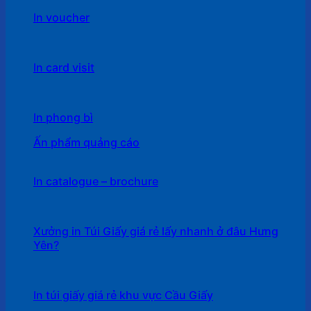
In voucher
In card visit
In phong bì
Ấn phẩm quảng cáo
In catalogue – brochure
Xưởng in Túi Giấy giá rẻ lấy nhanh ở đâu Hưng
Yên?
In túi giấy giá rẻ khu vực Cầu Giấy