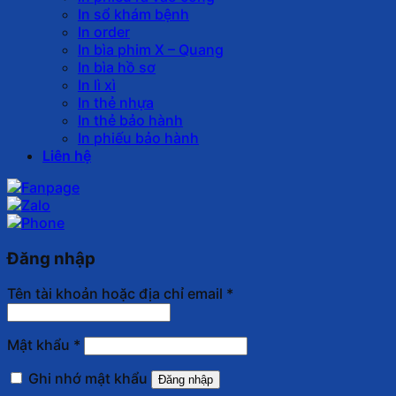
In sổ khám bệnh
In order
In bìa phim X – Quang
In bìa hồ sơ
In lì xì
In thẻ nhựa
In thẻ bảo hành
In phiếu bảo hành
Liên hệ
Đăng nhập
Tên tài khoản hoặc địa chỉ email
*
Mật khẩu
*
Ghi nhớ mật khẩu
Đăng nhập