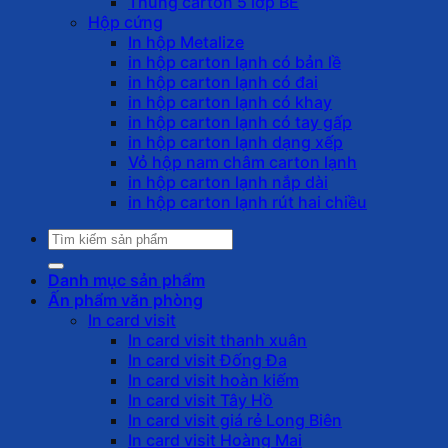
Thùng carton 5 lớp BE
Hộp cứng
In hộp Metalize
in hộp carton lạnh có bản lề
in hộp carton lạnh có đai
in hộp carton lạnh có khay
in hộp carton lạnh có tay gấp
in hộp carton lạnh dạng xếp
Vỏ hộp nam châm carton lạnh
in hộp carton lạnh nắp dài
in hộp carton lạnh rút hai chiều
Tìm
kiếm:
Danh mục sản phẩm
Ấn phẩm văn phòng
In card visit
In card visit thanh xuân
In card visit Đống Đa
In card visit hoàn kiếm
In card visit Tây Hồ
In card visit giá rẻ Long Biên
In card visit Hoàng Mai