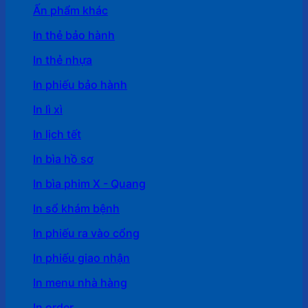
Ấn phẩm khác
In thẻ bảo hành
In thẻ nhựa
In phiếu bảo hành
In lì xì
In lịch tết
In bìa hồ sơ
In bìa phim X - Quang
In sổ khám bệnh
In phiếu ra vào cổng
In phiếu giao nhận
In menu nhà hàng
In order