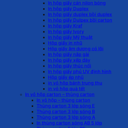
In hộp giấy cán nilon bóng
In hộp giấy Duplex
In hộp giấy duplex bồi duplex
In hộp giấy Dulpex bồi carton
In hộp giấy Kraf
In hộp giấy Ivory
In hộp giấy Mỹ thuật
Hộp giấy in nhũ
Hộp giấy âm dương có lõi
In hộp giấy nắp gài
In hộp giấy xếp đáy
In hộp giấy thúc nổi
In hộp giấy phủ UV định hình
Hộp giấy ép nhũ
in vỏ hộp bánh trung thu
in vỏ hộp quà tết
In vỏ hộp carton – thùng carton
In vỏ hộp – thùng carton
Thùng carton 3 lớp sóng E
Thùng carton 3 lớp sóng B
Thùng carton 3 lớp sóng A
In thùng carton sóng AB 5 lớp