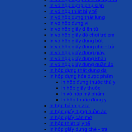
In vỏ hộp đựng phụ kiện
In vỏ hộp thiết bị y tế
In vỏ hộp đựng thắt lưng
In vỏ hộp đựng ví
In vỏ hộp giấy điện tử
In vỏ hộp giấy đồ chơi trẻ em
In vỏ hộp giấy đựng bút
In vỏ hộp giấy đựng chè – trà
In vỏ hộp giấy đựng giày
In vỏ hộp giấy đựng khăn
In vỏ hộp giấy đựng quần áo
In hộp đựng thắt dưng da
In hộp đựng hóa dược phẩm
In hộp đựng thuốc thú y
In hộp giấy thuốc
In vỏ hộp mỹ phẩm
In hộp thuốc đông y
In hộp bánh pizza
In hộp giấy đựng quần áo
In hộp giấy cán mờ
In hộp thiết bị y tế
In hộp giấy đựng chè – trà