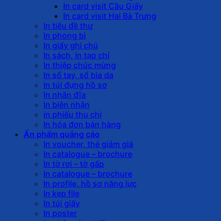
In card visit Cầu Giấy
In card visit Hai Bà Trưng
In tiêu đề thư
In phong bì
In giấy ghi chú
In sách, in tạp chí
In thiệp chúc mừng
In sổ tay, sổ bìa da
In túi đựng hồ sơ
In nhãn đĩa
In biên nhận
in phiếu thu chi
In hóa đơn bán hàng
Ấn phẩm quảng cáo
In voucher, thẻ giảm giá
In catalogue – brochure
In tờ rơi – tờ gấp
In catalogue – brochure
In profile, hồ sơ năng lực
In kẹp file
In túi giấy
In poster