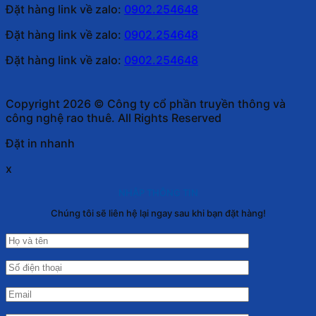
Đặt hàng link về zalo:
0902.254648
Đặt hàng link về zalo:
0902.254648
Đặt hàng link về zalo:
0902.254648
Copyright 2026 © Công ty cổ phần truyền thông và
công nghệ rao thuê. All Rights Reserved
Đặt in nhanh
x
NHẬP THÔNG TIN
Chúng tôi sẽ liên hệ lại ngay sau khi bạn đặt hàng!