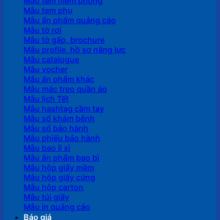
Mẫu tem niêm phong
Mẫu tem phụ
Mẫu ấn phẩm quảng cáo
Mẫu tờ rơi
Mẫu tờ gấp, brochure
Mẫu profile, hồ sơ năng lực
Mẫu catalogue
Mẫu vocher
Mẫu ấn phẩm khác
Mẫu mác treo quần áo
Mẫu lịch Tết
Mẫu hashtag cầm tay
Mẫu sổ khám bệnh
Mẫu sổ bảo hành
Mẫu phiếu bảo hành
Mẫu bao lì xì
Mẫu ấn phẩm bao bì
Mẫu hộp giấy mềm
Mẫu hộp giấy cứng
Mẫu hộp carton
Mẫu túi giấy
Mẫu in quảng cáo
Báo giá