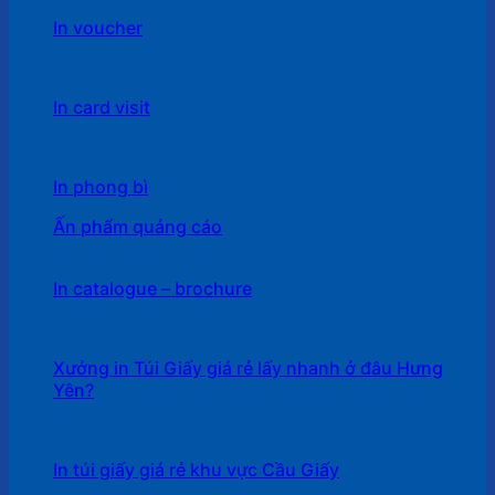
In voucher
In card visit
In phong bì
Ấn phẩm quảng cáo
In catalogue – brochure
Xưởng in Túi Giấy giá rẻ lấy nhanh ở đâu Hưng
Yên?
In túi giấy giá rẻ khu vực Cầu Giấy