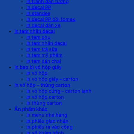
In tranh dán tường
in decal PP
In standee
In decal PP bồi fomex
In decal dán xe
In tem nhãn decal
In tem phụ
In tem nhãn decal
In tem trà sữa
In tem mỹ phẩm
In tem dán chai
In bao bì vỏ hộp giấy
In vỏ hộp
In vỏ hộp giấy – carton
In vỏ hộp – thùng carton
In vỏ hộp cứng – carton lạnh
In vỏ hộp carton
In thùng carton
Ấn phẩm khác
In menu nhà hàng
In phiếu giao nhận
in phiếu ra vào cổng
In sổ khám bệnh