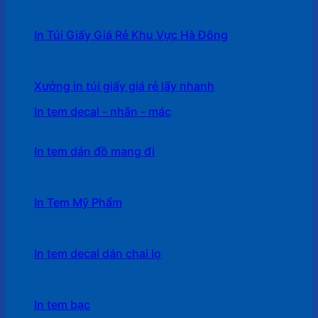
In Túi Giấy Giá Rẻ Khu Vực Hà Đông
Xưởng in túi giấy giá rẻ lấy nhanh
In tem decal - nhãn - mác
In tem dán đồ mang đi
In Tem Mỹ Phẩm
In tem decal dán chai lọ
In tem bạc