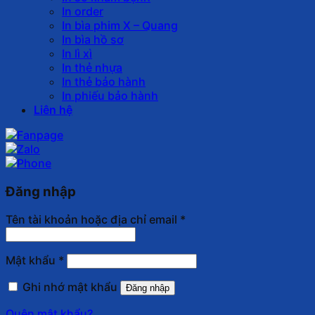
In order
In bìa phim X – Quang
In bìa hồ sơ
In lì xì
In thẻ nhựa
In thẻ bảo hành
In phiếu bảo hành
Liên hệ
Đăng nhập
Tên tài khoản hoặc địa chỉ email
*
Mật khẩu
*
Ghi nhớ mật khẩu
Đăng nhập
Quên mật khẩu?