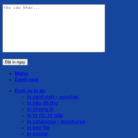
Menu
Danh mục
Dịch vụ in ấn
In card visit – voucher
In tiêu đề thư
In phong bì
In tờ rời, tờ gấp
In catalogue – brochures
In kẹp file
In poster