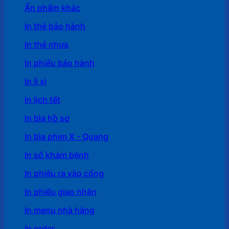
Ấn phẩm khác
In thẻ bảo hành
In thẻ nhựa
In phiếu bảo hành
In lì xì
In lịch tết
In bìa hồ sơ
In bìa phim X - Quang
In sổ khám bệnh
In phiếu ra vào cổng
In phiếu giao nhận
In menu nhà hàng
In order