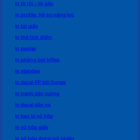
In tờ rời,- tờ gấp
In profile, hồ sơ năng lực
In túi giấy
In thẻ tích điểm
In poster
In phông bạt hiflex
In standee
In decal PP bồi fomex
In tranh dán tường
In decal dán xe
In bao bì vỏ hộp
In vỏ hộp giấy
In vỏ hộp đựng mỹ phẩm