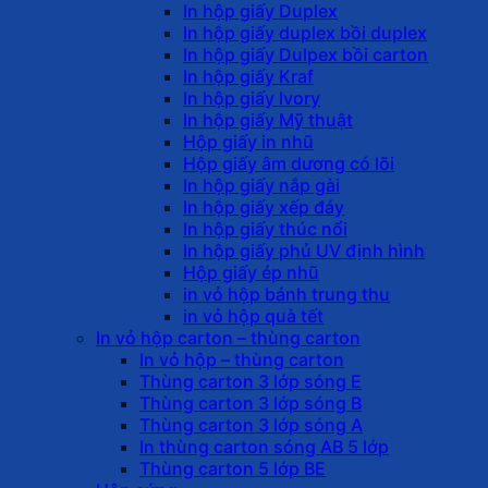
In hộp giấy Duplex
In hộp giấy duplex bồi duplex
In hộp giấy Dulpex bồi carton
In hộp giấy Kraf
In hộp giấy Ivory
In hộp giấy Mỹ thuật
Hộp giấy in nhũ
Hộp giấy âm dương có lõi
In hộp giấy nắp gài
In hộp giấy xếp đáy
In hộp giấy thúc nổi
In hộp giấy phủ UV định hình
Hộp giấy ép nhũ
in vỏ hộp bánh trung thu
in vỏ hộp quà tết
In vỏ hộp carton – thùng carton
In vỏ hộp – thùng carton
Thùng carton 3 lớp sóng E
Thùng carton 3 lớp sóng B
Thùng carton 3 lớp sóng A
In thùng carton sóng AB 5 lớp
Thùng carton 5 lớp BE