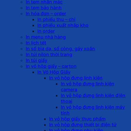
In tem nhãn mác
In tem bảo hành
In hóa đơn – order
In phiếu thu – chi
In phiếu xuất nhập kho
In order
In menu nhà hàng
In lịch tết
In sổ bìa da, sổ còng, gáy xoắn
In túi nilon thời trang
In túi giấy
In vỏ hộp giấy – carton
In Vỏ Hộp Giấy
In vỏ hộp đựng linh kiện
In vỏ hộp đựng linh kiện
camera
In vỏ hộp đựng linh kiện điện
thoại
In vỏ hộp đựng linh kiện máy
tính
In vỏ hộp giấy thực phẩm
In vỏ hộp đựng thiết bị điện tử
In vỏ hộp đựng phụ kiện