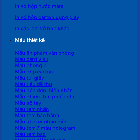
In vỏ hộp nước mắm
In vỏ hộp carton đựng giày
In các loại vỏ hộp khác
Mẫu thiết kế
Mẫu ấn phẩm văn phòng
Mẫu card visit
Mẫu phong bì
Mẫu hộp carton
Mẫu túi giấy
Mẫu tiêu đề thư
Mẫu hóa đơn, biên nhận
Mẫu phiếu thu, phiếu chi
Mẫu sổ tay
Mẫu tem nhãn
Mẫu tem bảo hành
Mẫu sticker nhãn dán
Mẫu tem 7 màu hologram
Mẫu tem bạc