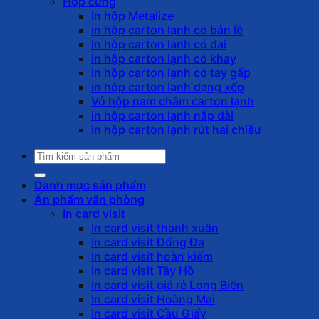
Hộp cứng
In hộp Metalize
in hộp carton lạnh có bản lề
in hộp carton lạnh có đai
in hộp carton lạnh có khay
in hộp carton lạnh có tay gấp
in hộp carton lạnh dạng xếp
Vỏ hộp nam châm carton lạnh
in hộp carton lạnh nắp dài
in hộp carton lạnh rút hai chiều
Tìm
kiếm:
Danh mục sản phẩm
Ấn phẩm văn phòng
In card visit
In card visit thanh xuân
In card visit Đống Đa
In card visit hoàn kiếm
In card visit Tây Hồ
In card visit giá rẻ Long Biên
In card visit Hoàng Mai
In card visit Cầu Giấy