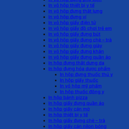
In vỏ hộp thiết bị y tế
In vỏ hộp đựng thắt lưng
In vỏ hộp đựng ví
In vỏ hộp giấy điện tử
In vỏ hộp giấy đồ chơi trẻ em
In vỏ hộp giấy đựng bút
In vỏ hộp giấy đựng chè – trà
In vỏ hộp giấy đựng giày
In vỏ hộp giấy đựng khăn
In vỏ hộp giấy đựng quần áo
In hộp đựng thắt dưng da
In hộp đựng hóa dược phẩm
In hộp đựng thuốc thú y
In hộp giấy thuốc
In vỏ hộp mỹ phẩm
In hộp thuốc đông y
In hộp bánh pizza
In hộp giấy đựng quần áo
In hộp giấy cán mờ
In hộp thiết bị y tế
In hộp giấy đựng chè – trà
In hộp giấy cán nilon bóng