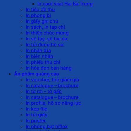
In card visit Hai Bà Trưng
In tiêu đề thư
In phong bì
In giấy ghi chú
In sách, in tạp chí
In thiệp chúc mừng
In sổ tay, sổ bìa da
In túi đựng hồ sơ
In nhãn đĩa
In biên nhận
in phiếu thu chi
In hóa đơn bán hàng
Ấn phẩm quảng cáo
In voucher, thẻ giảm giá
In catalogue – brochure
In tờ rơi – tờ gấp
In catalogue – brochure
In profile, hồ sơ năng lực
In kẹp file
In túi giấy
In poster
In phông bạt hiflex