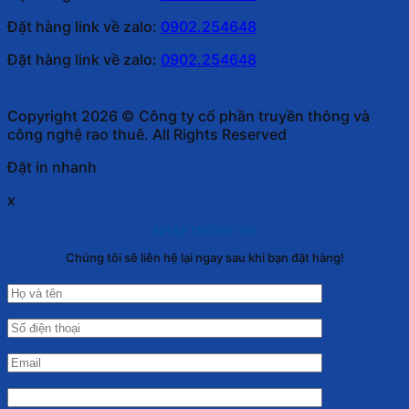
Đặt hàng link về zalo:
0902.254648
Đặt hàng link về zalo:
0902.254648
Copyright 2026 © Công ty cổ phần truyền thông và
công nghệ rao thuê. All Rights Reserved
Đặt in nhanh
x
NHẬP THÔNG TIN
Chúng tôi sẽ liên hệ lại ngay sau khi bạn đặt hàng!