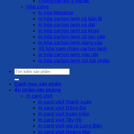
Thùng carton 5 lớp BE
Hộp cứng
In hộp Metalize
in hộp carton lạnh có bản lề
in hộp carton lạnh có đai
in hộp carton lạnh có khay
in hộp carton lạnh có tay gấp
in hộp carton lạnh dạng xếp
Vỏ hộp nam châm carton lạnh
in hộp carton lạnh nắp dài
in hộp carton lạnh rút hai chiều
Tìm
kiếm:
Danh mục sản phẩm
Ấn phẩm văn phòng
In card visit
In card visit thanh xuân
In card visit Đống Đa
In card visit hoàn kiếm
In card visit Tây Hồ
In card visit giá rẻ Long Biên
In card visit Hoàng Mai