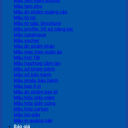
Mẫu tem niêm phong
Mẫu tem phụ
Mẫu ấn phẩm quảng cáo
Mẫu tờ rơi
Mẫu tờ gấp, brochure
Mẫu profile, hồ sơ năng lực
Mẫu catalogue
Mẫu vocher
Mẫu ấn phẩm khác
Mẫu mác treo quần áo
Mẫu lịch Tết
Mẫu hashtag cầm tay
Mẫu sổ khám bệnh
Mẫu sổ bảo hành
Mẫu phiếu bảo hành
Mẫu bao lì xì
Mẫu ấn phẩm bao bì
Mẫu hộp giấy mềm
Mẫu hộp giấy cứng
Mẫu hộp carton
Mẫu túi giấy
Mẫu in quảng cáo
Báo giá