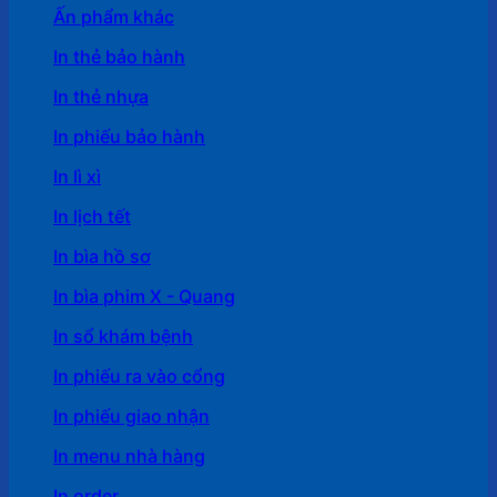
Ấn phẩm khác
In thẻ bảo hành
In thẻ nhựa
In phiếu bảo hành
In lì xì
In lịch tết
In bìa hồ sơ
In bìa phim X - Quang
In sổ khám bệnh
In phiếu ra vào cổng
In phiếu giao nhận
In menu nhà hàng
In order