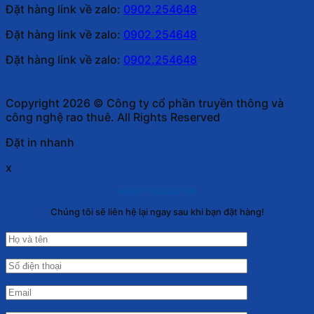
Đặt hàng link về zalo:
0902.254648
Đặt hàng link về zalo:
0902.254648
Đặt hàng link về zalo:
0902.254648
Copyright 2026 © Công ty cổ phần truyền thông và
công nghệ rao thuê. All Rights Reserved
Đặt in nhanh
x
NHẬP THÔNG TIN
Chúng tôi sẽ liên hệ lại ngay sau khi bạn đặt hàng!