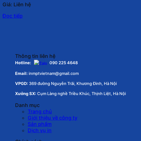
Giá: Liên hệ
Đọc tiếp
Thông tin liên hệ
Hotline:
090 225 4648
Email:
inmptvietnam@gmail.com
VPGD:
369 đường Nguyễn Trãi, Khương Đình, Hà Nội
Xưởng SX:
Cụm Làng nghề Triều Khúc, Thịnh Liệt, Hà Nội
Danh mục
Trang chủ
Giới thiệu về công ty
Sản phẩm
Dịch vụ in