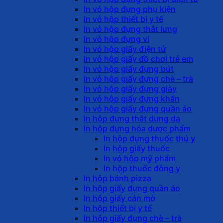
In vỏ hộp đựng phụ kiện
In vỏ hộp thiết bị y tế
In vỏ hộp đựng thắt lưng
In vỏ hộp đựng ví
In vỏ hộp giấy điện tử
In vỏ hộp giấy đồ chơi trẻ em
In vỏ hộp giấy đựng bút
In vỏ hộp giấy đựng chè – trà
In vỏ hộp giấy đựng giày
In vỏ hộp giấy đựng khăn
In vỏ hộp giấy đựng quần áo
In hộp đựng thắt dưng da
In hộp đựng hóa dược phẩm
In hộp đựng thuốc thú y
In hộp giấy thuốc
In vỏ hộp mỹ phẩm
In hộp thuốc đông y
In hộp bánh pizza
In hộp giấy đựng quần áo
In hộp giấy cán mờ
In hộp thiết bị y tế
In hộp giấy đựng chè – trà