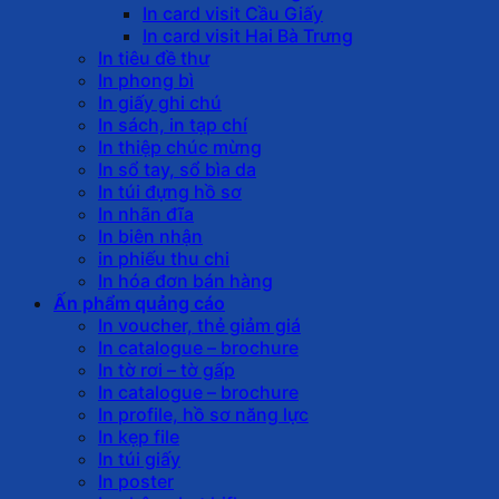
In card visit Cầu Giấy
In card visit Hai Bà Trưng
In tiêu đề thư
In phong bì
In giấy ghi chú
In sách, in tạp chí
In thiệp chúc mừng
In sổ tay, sổ bìa da
In túi đựng hồ sơ
In nhãn đĩa
In biên nhận
in phiếu thu chi
In hóa đơn bán hàng
Ấn phẩm quảng cáo
In voucher, thẻ giảm giá
In catalogue – brochure
In tờ rơi – tờ gấp
In catalogue – brochure
In profile, hồ sơ năng lực
In kẹp file
In túi giấy
In poster