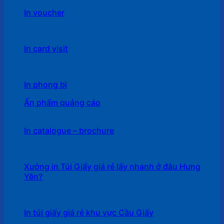
In voucher
In card visit
In phong bì
Ấn phẩm quảng cáo
In catalogue – brochure
Xưởng in Túi Giấy giá rẻ lấy nhanh ở đâu Hưng
Yên?
In túi giấy giá rẻ khu vực Cầu Giấy