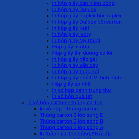
In hộp giấy cán nilon bóng
In hộp giấy Duplex
In hộp giấy duplex bồi duplex
In hộp giấy Dulpex bồi carton
In hộp giấy Kraf
In hộp giấy Ivory
In hộp giấy Mỹ thuật
Hộp giấy in nhũ
Hộp giấy âm dương có lõi
In hộp giấy nắp gài
In hộp giấy xếp đáy
In hộp giấy thúc nổi
In hộp giấy phủ UV định hình
Hộp giấy ép nhũ
in vỏ hộp bánh trung thu
in vỏ hộp quà tết
In vỏ hộp carton – thùng carton
In vỏ hộp – thùng carton
Thùng carton 3 lớp sóng E
Thùng carton 3 lớp sóng B
Thùng carton 3 lớp sóng A
In thùng carton sóng AB 5 lớp