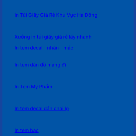
In Túi Giấy Giá Rẻ Khu Vực Hà Đông
Xưởng in túi giấy giá rẻ lấy nhanh
In tem decal - nhãn - mác
In tem dán đồ mang đi
In Tem Mỹ Phẩm
In tem decal dán chai lọ
In tem bạc