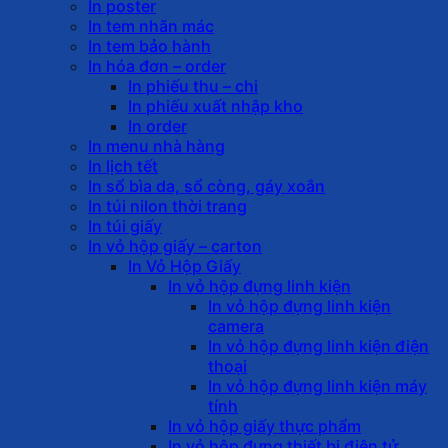
In poster
In tem nhãn mác
In tem bảo hành
In hóa đơn – order
In phiếu thu – chi
In phiếu xuất nhập kho
In order
In menu nhà hàng
In lịch tết
In sổ bìa da, sổ còng, gáy xoắn
In túi nilon thời trang
In túi giấy
In vỏ hộp giấy – carton
In Vỏ Hộp Giấy
In vỏ hộp đựng linh kiện
In vỏ hộp đựng linh kiện
camera
In vỏ hộp đựng linh kiện điện
thoại
In vỏ hộp đựng linh kiện máy
tính
In vỏ hộp giấy thực phẩm
In vỏ hộp đựng thiết bị điện tử