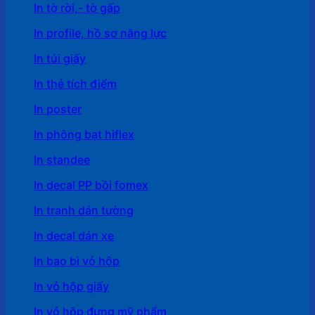
In tờ rời,- tờ gấp
In profile, hồ sơ năng lực
In túi giấy
In thẻ tích điểm
In poster
In phông bạt hiflex
In standee
In decal PP bồi fomex
In tranh dán tường
In decal dán xe
In bao bì vỏ hộp
In vỏ hộp giấy
In vỏ hộp đựng mỹ phẩm