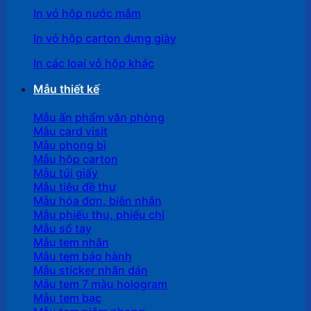
In vỏ hộp nước mắm
In vỏ hộp carton đựng giày
In các loại vỏ hộp khác
Mẫu thiết kế
Mẫu ấn phẩm văn phòng
Mẫu card visit
Mẫu phong bì
Mẫu hộp carton
Mẫu túi giấy
Mẫu tiêu đề thư
Mẫu hóa đơn, biên nhận
Mẫu phiếu thu, phiếu chi
Mẫu sổ tay
Mẫu tem nhãn
Mẫu tem bảo hành
Mẫu sticker nhãn dán
Mẫu tem 7 màu hologram
Mẫu tem bạc