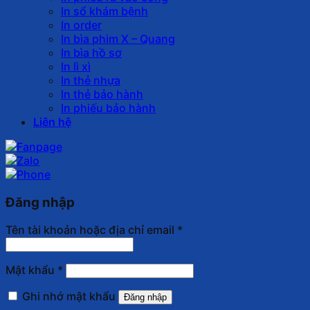
In sổ khám bệnh
In order
In bìa phim X – Quang
In bìa hồ sơ
In lì xì
In thẻ nhựa
In thẻ bảo hành
In phiếu bảo hành
Liên hệ
Đăng nhập
Tên tài khoản hoặc địa chỉ email
*
Mật khẩu
*
Ghi nhớ mật khẩu
Đăng nhập