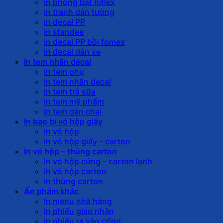
In phông bạt hiflex
In tranh dán tường
in decal PP
In standee
In decal PP bồi fomex
In decal dán xe
In tem nhãn decal
In tem phụ
In tem nhãn decal
In tem trà sữa
In tem mỹ phẩm
In tem dán chai
In bao bì vỏ hộp giấy
In vỏ hộp
In vỏ hộp giấy – carton
In vỏ hộp – thùng carton
In vỏ hộp cứng – carton lạnh
In vỏ hộp carton
In thùng carton
Ấn phẩm khác
In menu nhà hàng
In phiếu giao nhận
in phiếu ra vào cổng