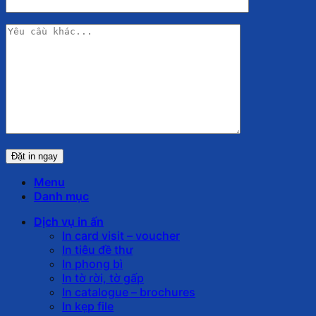
Menu
Danh mục
Dịch vụ in ấn
In card visit – voucher
In tiêu đề thư
In phong bì
In tờ rời, tờ gấp
In catalogue – brochures
In kẹp file