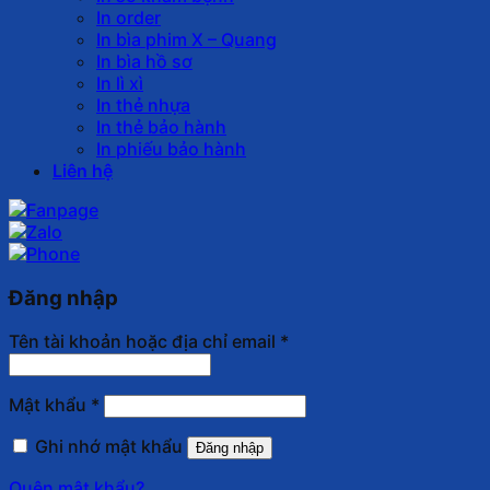
In order
In bìa phim X – Quang
In bìa hồ sơ
In lì xì
In thẻ nhựa
In thẻ bảo hành
In phiếu bảo hành
Liên hệ
Đăng nhập
Tên tài khoản hoặc địa chỉ email
*
Mật khẩu
*
Ghi nhớ mật khẩu
Đăng nhập
Quên mật khẩu?