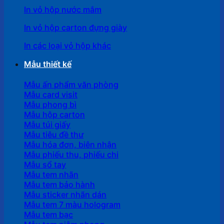
In vỏ hộp nước mắm
In vỏ hộp carton đựng giày
In các loại vỏ hộp khác
Mẫu thiết kế
Mẫu ấn phẩm văn phòng
Mẫu card visit
Mẫu phong bì
Mẫu hộp carton
Mẫu túi giấy
Mẫu tiêu đề thư
Mẫu hóa đơn, biên nhận
Mẫu phiếu thu, phiếu chi
Mẫu sổ tay
Mẫu tem nhãn
Mẫu tem bảo hành
Mẫu sticker nhãn dán
Mẫu tem 7 màu hologram
Mẫu tem bạc