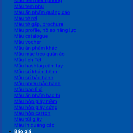
Mẫu tem niêm phong
Mẫu tem phụ
Mẫu ấn phẩm quảng cáo
Mẫu tờ rơi
Mẫu tờ gấp, brochure
Mẫu profile, hồ sơ năng lực
Mẫu catalogue
Mẫu vocher
Mẫu ấn phẩm khác
Mẫu mác treo quần áo
Mẫu lịch Tết
Mẫu hashtag cầm tay
Mẫu sổ khám bệnh
Mẫu sổ bảo hành
Mẫu phiếu bảo hành
Mẫu bao lì xì
Mẫu ấn phẩm bao bì
Mẫu hộp giấy mềm
Mẫu hộp giấy cứng
Mẫu hộp carton
Mẫu túi giấy
Mẫu in quảng cáo
Báo giá