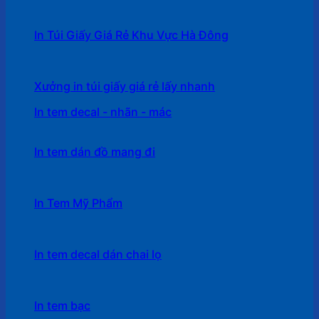
In Túi Giấy Giá Rẻ Khu Vực Hà Đông
Xưởng in túi giấy giá rẻ lấy nhanh
In tem decal - nhãn - mác
In tem dán đồ mang đi
In Tem Mỹ Phẩm
In tem decal dán chai lọ
In tem bạc