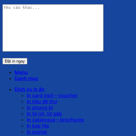
Menu
Danh mục
Dịch vụ in ấn
In card visit – voucher
In tiêu đề thư
In phong bì
In tờ rời, tờ gấp
In catalogue – brochures
In kẹp file
In poster