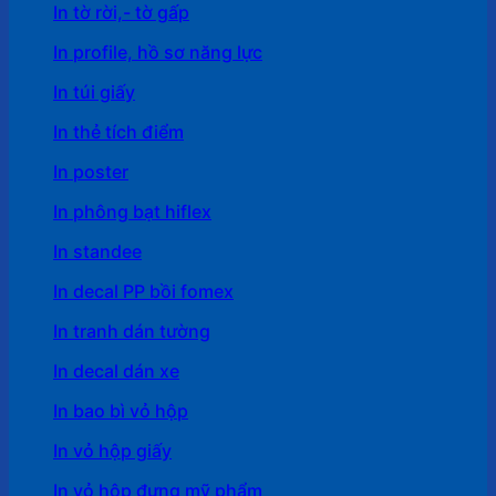
In tờ rời,- tờ gấp
In profile, hồ sơ năng lực
In túi giấy
In thẻ tích điểm
In poster
In phông bạt hiflex
In standee
In decal PP bồi fomex
In tranh dán tường
In decal dán xe
In bao bì vỏ hộp
In vỏ hộp giấy
In vỏ hộp đựng mỹ phẩm