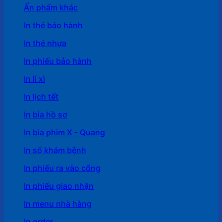
Ấn phẩm khác
In thẻ bảo hành
In thẻ nhựa
In phiếu bảo hành
In lì xì
In lịch tết
In bìa hồ sơ
In bìa phim X - Quang
In sổ khám bệnh
In phiếu ra vào cổng
In phiếu giao nhận
In menu nhà hàng
In order