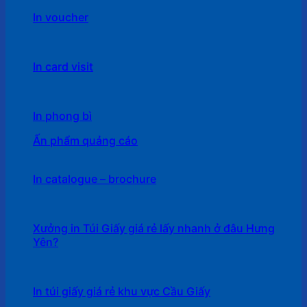
In voucher
In card visit
In phong bì
Ấn phẩm quảng cáo
In catalogue – brochure
Xưởng in Túi Giấy giá rẻ lấy nhanh ở đâu Hưng
Yên?
In túi giấy giá rẻ khu vực Cầu Giấy