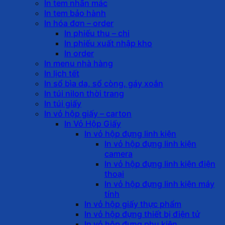
In tem nhãn mác
In tem bảo hành
In hóa đơn – order
In phiếu thu – chi
In phiếu xuất nhập kho
In order
In menu nhà hàng
In lịch tết
In sổ bìa da, sổ còng, gáy xoắn
In túi nilon thời trang
In túi giấy
In vỏ hộp giấy – carton
In Vỏ Hộp Giấy
In vỏ hộp đựng linh kiện
In vỏ hộp đựng linh kiện
camera
In vỏ hộp đựng linh kiện điện
thoại
In vỏ hộp đựng linh kiện máy
tính
In vỏ hộp giấy thực phẩm
In vỏ hộp đựng thiết bị điện tử
In vỏ hộp đựng phụ kiện