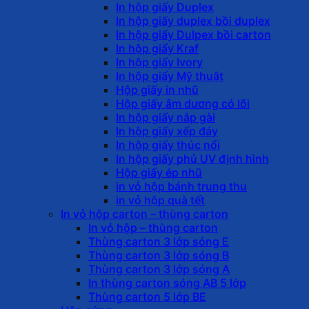
In hộp giấy Duplex
In hộp giấy duplex bồi duplex
In hộp giấy Dulpex bồi carton
In hộp giấy Kraf
In hộp giấy Ivory
In hộp giấy Mỹ thuật
Hộp giấy in nhũ
Hộp giấy âm dương có lõi
In hộp giấy nắp gài
In hộp giấy xếp đáy
In hộp giấy thúc nổi
In hộp giấy phủ UV định hình
Hộp giấy ép nhũ
in vỏ hộp bánh trung thu
in vỏ hộp quà tết
In vỏ hộp carton – thùng carton
In vỏ hộp – thùng carton
Thùng carton 3 lớp sóng E
Thùng carton 3 lớp sóng B
Thùng carton 3 lớp sóng A
In thùng carton sóng AB 5 lớp
Thùng carton 5 lớp BE