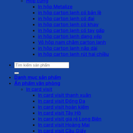
Hộp cứng
In hộp Metalize
in hộp carton lạnh có bản lề
in hộp carton lạnh có đai
in hộp carton lạnh có khay
in hộp carton lạnh có tay gấp
in hộp carton lạnh dạng xếp
Vỏ hộp nam châm carton lạnh
in hộp carton lạnh nắp dài
in hộp carton lạnh rút hai chiều
Tìm
kiếm:
Danh mục sản phẩm
Ấn phẩm văn phòng
In card visit
In card visit thanh xuân
In card visit Đống Đa
In card visit hoàn kiếm
In card visit Tây Hồ
In card visit giá rẻ Long Biên
In card visit Hoàng Mai
In card visit Cầu Giấy