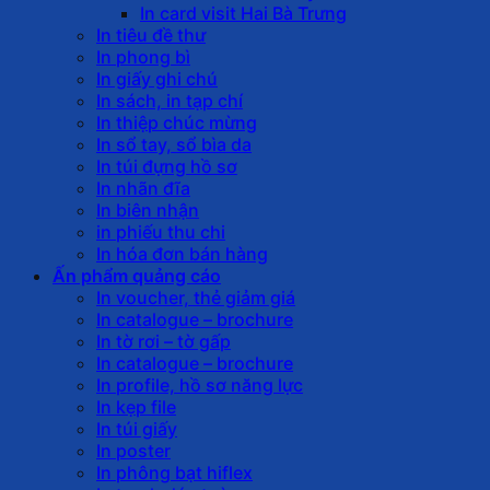
In card visit Hai Bà Trưng
In tiêu đề thư
In phong bì
In giấy ghi chú
In sách, in tạp chí
In thiệp chúc mừng
In sổ tay, sổ bìa da
In túi đựng hồ sơ
In nhãn đĩa
In biên nhận
in phiếu thu chi
In hóa đơn bán hàng
Ấn phẩm quảng cáo
In voucher, thẻ giảm giá
In catalogue – brochure
In tờ rơi – tờ gấp
In catalogue – brochure
In profile, hồ sơ năng lực
In kẹp file
In túi giấy
In poster
In phông bạt hiflex