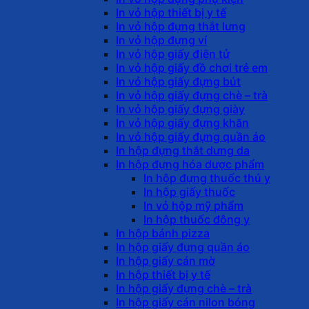
In vỏ hộp thiết bị y tế
In vỏ hộp đựng thắt lưng
In vỏ hộp đựng ví
In vỏ hộp giấy điện tử
In vỏ hộp giấy đồ chơi trẻ em
In vỏ hộp giấy đựng bút
In vỏ hộp giấy đựng chè – trà
In vỏ hộp giấy đựng giày
In vỏ hộp giấy đựng khăn
In vỏ hộp giấy đựng quần áo
In hộp đựng thắt dưng da
In hộp đựng hóa dược phẩm
In hộp đựng thuốc thú y
In hộp giấy thuốc
In vỏ hộp mỹ phẩm
In hộp thuốc đông y
In hộp bánh pizza
In hộp giấy đựng quần áo
In hộp giấy cán mờ
In hộp thiết bị y tế
In hộp giấy đựng chè – trà
In hộp giấy cán nilon bóng