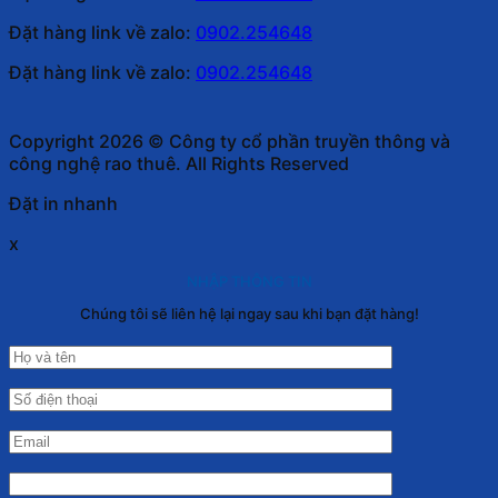
Đặt hàng link về zalo:
0902.254648
Đặt hàng link về zalo:
0902.254648
Copyright 2026 © Công ty cổ phần truyền thông và
công nghệ rao thuê. All Rights Reserved
Đặt in nhanh
x
NHẬP THÔNG TIN
Chúng tôi sẽ liên hệ lại ngay sau khi bạn đặt hàng!