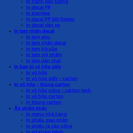
In tranh dán tường
in decal PP
In standee
In decal PP bồi fomex
In decal dán xe
In tem nhãn decal
In tem phụ
In tem nhãn decal
In tem trà sữa
In tem mỹ phẩm
In tem dán chai
In bao bì vỏ hộp giấy
In vỏ hộp
In vỏ hộp giấy – carton
In vỏ hộp – thùng carton
In vỏ hộp cứng – carton lạnh
In vỏ hộp carton
In thùng carton
Ấn phẩm khác
In menu nhà hàng
In phiếu giao nhận
in phiếu ra vào cổng
In sổ khám bệnh