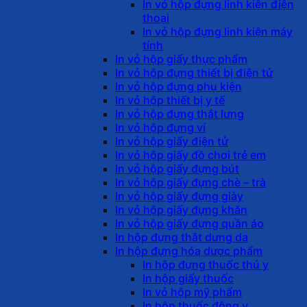
In vỏ hộp đựng linh kiện điện
thoại
In vỏ hộp đựng linh kiện máy
tính
In vỏ hộp giấy thực phẩm
In vỏ hộp đựng thiết bị điện tử
In vỏ hộp đựng phụ kiện
In vỏ hộp thiết bị y tế
In vỏ hộp đựng thắt lưng
In vỏ hộp đựng ví
In vỏ hộp giấy điện tử
In vỏ hộp giấy đồ chơi trẻ em
In vỏ hộp giấy đựng bút
In vỏ hộp giấy đựng chè – trà
In vỏ hộp giấy đựng giày
In vỏ hộp giấy đựng khăn
In vỏ hộp giấy đựng quần áo
In hộp đựng thắt dưng da
In hộp đựng hóa dược phẩm
In hộp đựng thuốc thú y
In hộp giấy thuốc
In vỏ hộp mỹ phẩm
In hộp thuốc đông y