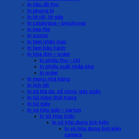
In tiêu đề thư
In phong bì
In tờ rời, tờ gấp
In catalogue – brochures
In kẹp file
In poster
In tem nhãn mác
In tem bảo hành
In hóa đơn – order
In phiếu thu – chi
In phiếu xuất nhập kho
In order
In menu nhà hàng
In lịch tết
In sổ bìa da, sổ còng, gáy xoắn
In túi nilon thời trang
In túi giấy
In vỏ hộp giấy – carton
In Vỏ Hộp Giấy
In vỏ hộp đựng linh kiện
In vỏ hộp đựng linh kiện
camera