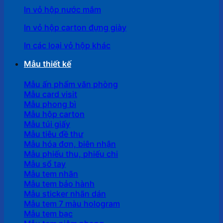
In vỏ hộp nước mắm
In vỏ hộp carton đựng giày
In các loại vỏ hộp khác
Mẫu thiết kế
Mẫu ấn phẩm văn phòng
Mẫu card visit
Mẫu phong bì
Mẫu hộp carton
Mẫu túi giấy
Mẫu tiêu đề thư
Mẫu hóa đơn, biên nhận
Mẫu phiếu thu, phiếu chi
Mẫu sổ tay
Mẫu tem nhãn
Mẫu tem bảo hành
Mẫu sticker nhãn dán
Mẫu tem 7 màu hologram
Mẫu tem bạc