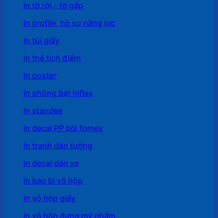
In tờ rời,- tờ gấp
In profile, hồ sơ năng lực
In túi giấy
In thẻ tích điểm
In poster
In phông bạt hiflex
In standee
In decal PP bồi fomex
In tranh dán tường
In decal dán xe
In bao bì vỏ hộp
In vỏ hộp giấy
In vỏ hộp đựng mỹ phẩm