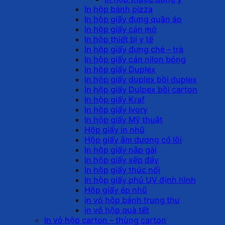
In hộp bánh pizza
In hộp giấy đựng quần áo
In hộp giấy cán mờ
In hộp thiết bị y tế
In hộp giấy đựng chè – trà
In hộp giấy cán nilon bóng
In hộp giấy Duplex
In hộp giấy duplex bồi duplex
In hộp giấy Dulpex bồi carton
In hộp giấy Kraf
In hộp giấy Ivory
In hộp giấy Mỹ thuật
Hộp giấy in nhũ
Hộp giấy âm dương có lõi
In hộp giấy nắp gài
In hộp giấy xếp đáy
In hộp giấy thúc nổi
In hộp giấy phủ UV định hình
Hộp giấy ép nhũ
in vỏ hộp bánh trung thu
in vỏ hộp quà tết
In vỏ hộp carton – thùng carton