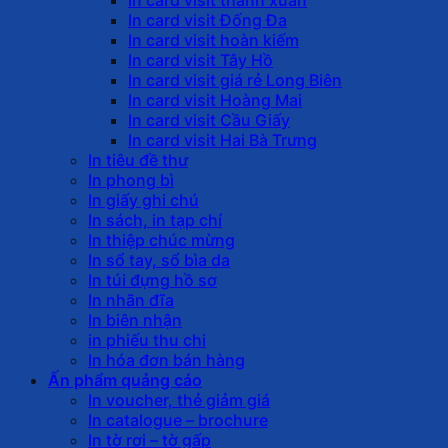
In card visit Đống Đa
In card visit hoàn kiếm
In card visit Tây Hồ
In card visit giá rẻ Long Biên
In card visit Hoàng Mai
In card visit Cầu Giấy
In card visit Hai Bà Trưng
In tiêu đề thư
In phong bì
In giấy ghi chú
In sách, in tạp chí
In thiệp chúc mừng
In sổ tay, sổ bìa da
In túi đựng hồ sơ
In nhãn đĩa
In biên nhận
in phiếu thu chi
In hóa đơn bán hàng
Ấn phẩm quảng cáo
In voucher, thẻ giảm giá
In catalogue – brochure
In tờ rơi – tờ gấp