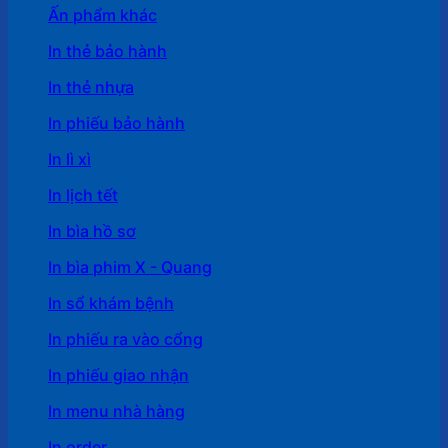
Ấn phẩm khác
In thẻ bảo hành
In thẻ nhựa
In phiếu bảo hành
In lì xì
In lịch tết
In bìa hồ sơ
In bìa phim X - Quang
In sổ khám bệnh
In phiếu ra vào cổng
In phiếu giao nhận
In menu nhà hàng
In order