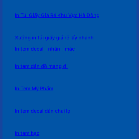
In Túi Giấy Giá Rẻ Khu Vực Hà Đông
Xưởng in túi giấy giá rẻ lấy nhanh
In tem decal - nhãn - mác
In tem dán đồ mang đi
In Tem Mỹ Phẩm
In tem decal dán chai lọ
In tem bạc