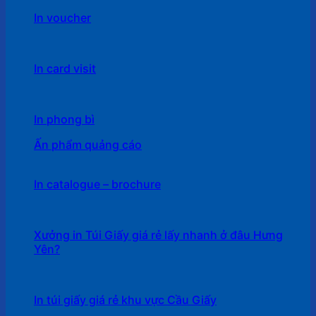
In voucher
In card visit
In phong bì
Ấn phẩm quảng cáo
In catalogue – brochure
Xưởng in Túi Giấy giá rẻ lấy nhanh ở đâu Hưng
Yên?
In túi giấy giá rẻ khu vực Cầu Giấy