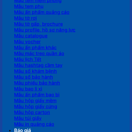
Mẫu tem niêm phong
Mẫu tem phụ
Mẫu ấn phẩm quảng cáo
Mẫu tờ rơi
Mẫu tờ gấp, brochure
Mẫu profile, hồ sơ năng lực
Mẫu catalogue
Mẫu vocher
Mẫu ấn phẩm khác
Mẫu mác treo quần áo
Mẫu lịch Tết
Mẫu hashtag cầm tay
Mẫu sổ khám bệnh
Mẫu sổ bảo hành
Mẫu phiếu bảo hành
Mẫu bao lì xì
Mẫu ấn phẩm bao bì
Mẫu hộp giấy mềm
Mẫu hộp giấy cứng
Mẫu hộp carton
Mẫu túi giấy
Mẫu in quảng cáo
Báo giá