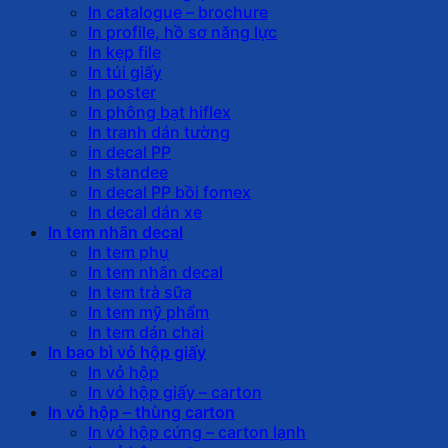
In catalogue – brochure
In profile, hồ sơ năng lực
In kẹp file
In túi giấy
In poster
In phông bạt hiflex
In tranh dán tường
in decal PP
In standee
In decal PP bồi fomex
In decal dán xe
In tem nhãn decal
In tem phụ
In tem nhãn decal
In tem trà sữa
In tem mỹ phẩm
In tem dán chai
In bao bì vỏ hộp giấy
In vỏ hộp
In vỏ hộp giấy – carton
In vỏ hộp – thùng carton
In vỏ hộp cứng – carton lạnh