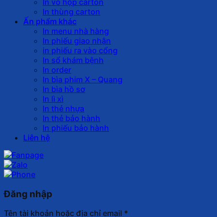
In vỏ hộp carton
In thùng carton
Ấn phẩm khác
In menu nhà hàng
In phiếu giao nhận
in phiếu ra vào cổng
In sổ khám bệnh
In order
In bìa phim X – Quang
In bìa hồ sơ
In lì xì
In thẻ nhựa
In thẻ bảo hành
In phiếu bảo hành
Liên hệ
Đăng nhập
Tên tài khoản hoặc địa chỉ email
*