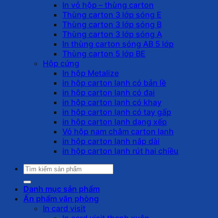
In vỏ hộp – thùng carton
Thùng carton 3 lớp sóng E
Thùng carton 3 lớp sóng B
Thùng carton 3 lớp sóng A
In thùng carton sóng AB 5 lớp
Thùng carton 5 lớp BE
Hộp cứng
In hộp Metalize
in hộp carton lạnh có bản lề
in hộp carton lạnh có đai
in hộp carton lạnh có khay
in hộp carton lạnh có tay gấp
in hộp carton lạnh dạng xếp
Vỏ hộp nam châm carton lạnh
in hộp carton lạnh nắp dài
in hộp carton lạnh rút hai chiều
Tìm
kiếm:
Danh mục sản phẩm
Ấn phẩm văn phòng
In card visit
In card visit thanh xuân