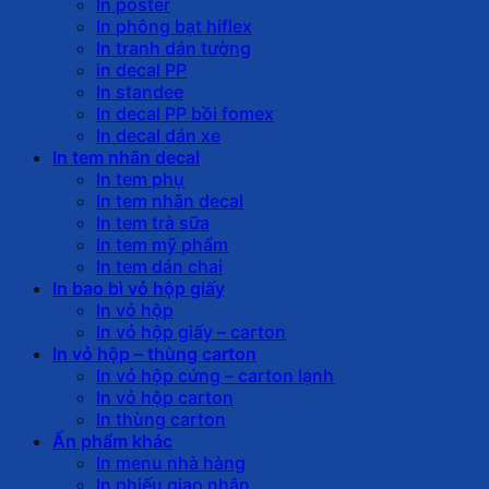
In poster
In phông bạt hiflex
In tranh dán tường
in decal PP
In standee
In decal PP bồi fomex
In decal dán xe
In tem nhãn decal
In tem phụ
In tem nhãn decal
In tem trà sữa
In tem mỹ phẩm
In tem dán chai
In bao bì vỏ hộp giấy
In vỏ hộp
In vỏ hộp giấy – carton
In vỏ hộp – thùng carton
In vỏ hộp cứng – carton lạnh
In vỏ hộp carton
In thùng carton
Ấn phẩm khác
In menu nhà hàng
In phiếu giao nhận