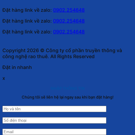
Đặt hàng link về zalo:
0902.254648
Đặt hàng link về zalo:
0902.254648
Đặt hàng link về zalo:
0902.254648
Copyright 2026 © Công ty cổ phần truyền thông và
công nghệ rao thuê. All Rights Reserved
Đặt in nhanh
x
NHẬP THÔNG TIN
Chúng tôi sẽ liên hệ lại ngay sau khi bạn đặt hàng!