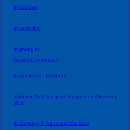
In voucher
In card visit
In phong bì
Ấn phẩm quảng cáo
In catalogue – brochure
Xưởng in Túi Giấy giá rẻ lấy nhanh ở đâu Hưng
Yên?
In túi giấy giá rẻ khu vực Cầu Giấy