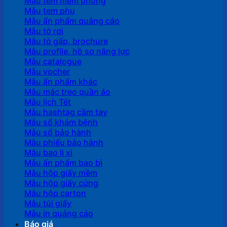
Mẫu tem niêm phong
Mẫu tem phụ
Mẫu ấn phẩm quảng cáo
Mẫu tờ rơi
Mẫu tờ gấp, brochure
Mẫu profile, hồ sơ năng lực
Mẫu catalogue
Mẫu vocher
Mẫu ấn phẩm khác
Mẫu mác treo quần áo
Mẫu lịch Tết
Mẫu hashtag cầm tay
Mẫu sổ khám bệnh
Mẫu sổ bảo hành
Mẫu phiếu bảo hành
Mẫu bao lì xì
Mẫu ấn phẩm bao bì
Mẫu hộp giấy mềm
Mẫu hộp giấy cứng
Mẫu hộp carton
Mẫu túi giấy
Mẫu in quảng cáo
Báo giá