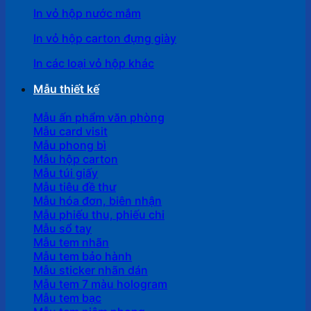
In vỏ hộp nước mắm
In vỏ hộp carton đựng giày
In các loại vỏ hộp khác
Mẫu thiết kế
Mẫu ấn phẩm văn phòng
Mẫu card visit
Mẫu phong bì
Mẫu hộp carton
Mẫu túi giấy
Mẫu tiêu đề thư
Mẫu hóa đơn, biên nhận
Mẫu phiếu thu, phiếu chi
Mẫu sổ tay
Mẫu tem nhãn
Mẫu tem bảo hành
Mẫu sticker nhãn dán
Mẫu tem 7 màu hologram
Mẫu tem bạc