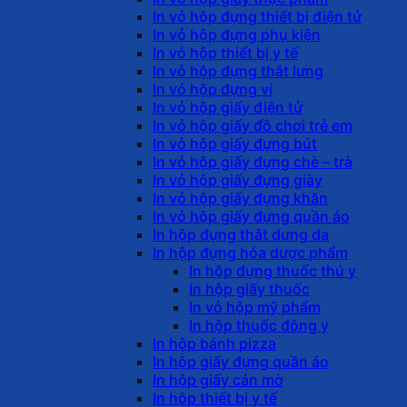
In vỏ hộp đựng thiết bị điện tử
In vỏ hộp đựng phụ kiện
In vỏ hộp thiết bị y tế
In vỏ hộp đựng thắt lưng
In vỏ hộp đựng ví
In vỏ hộp giấy điện tử
In vỏ hộp giấy đồ chơi trẻ em
In vỏ hộp giấy đựng bút
In vỏ hộp giấy đựng chè – trà
In vỏ hộp giấy đựng giày
In vỏ hộp giấy đựng khăn
In vỏ hộp giấy đựng quần áo
In hộp đựng thắt dưng da
In hộp đựng hóa dược phẩm
In hộp đựng thuốc thú y
In hộp giấy thuốc
In vỏ hộp mỹ phẩm
In hộp thuốc đông y
In hộp bánh pizza
In hộp giấy đựng quần áo
In hộp giấy cán mờ
In hộp thiết bị y tế