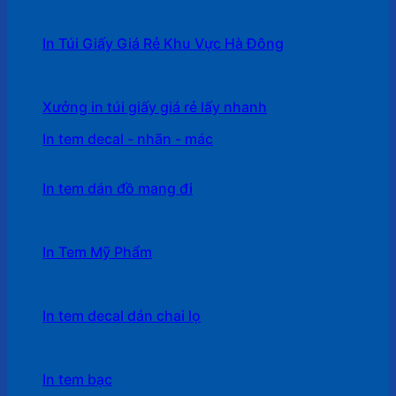
In Túi Giấy Giá Rẻ Khu Vực Hà Đông
Xưởng in túi giấy giá rẻ lấy nhanh
In tem decal - nhãn - mác
In tem dán đồ mang đi
In Tem Mỹ Phẩm
In tem decal dán chai lọ
In tem bạc