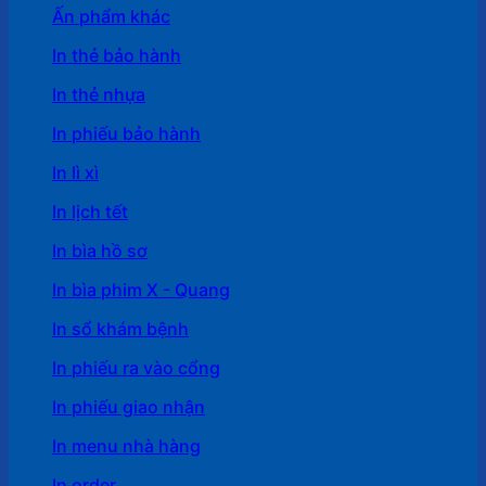
Ấn phẩm khác
In thẻ bảo hành
In thẻ nhựa
In phiếu bảo hành
In lì xì
In lịch tết
In bìa hồ sơ
In bìa phim X - Quang
In sổ khám bệnh
In phiếu ra vào cổng
In phiếu giao nhận
In menu nhà hàng
In order