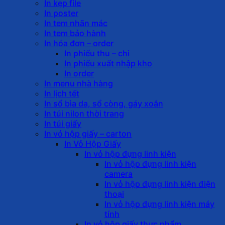
In kẹp file
In poster
In tem nhãn mác
In tem bảo hành
In hóa đơn – order
In phiếu thu – chi
In phiếu xuất nhập kho
In order
In menu nhà hàng
In lịch tết
In sổ bìa da, sổ còng, gáy xoắn
In túi nilon thời trang
In túi giấy
In vỏ hộp giấy – carton
In Vỏ Hộp Giấy
In vỏ hộp đựng linh kiện
In vỏ hộp đựng linh kiện
camera
In vỏ hộp đựng linh kiện điện
thoại
In vỏ hộp đựng linh kiện máy
tính
In vỏ hộp giấy thực phẩm