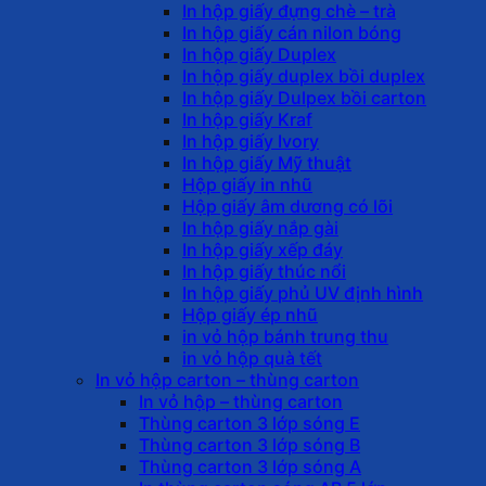
In hộp giấy đựng chè – trà
In hộp giấy cán nilon bóng
In hộp giấy Duplex
In hộp giấy duplex bồi duplex
In hộp giấy Dulpex bồi carton
In hộp giấy Kraf
In hộp giấy Ivory
In hộp giấy Mỹ thuật
Hộp giấy in nhũ
Hộp giấy âm dương có lõi
In hộp giấy nắp gài
In hộp giấy xếp đáy
In hộp giấy thúc nổi
In hộp giấy phủ UV định hình
Hộp giấy ép nhũ
in vỏ hộp bánh trung thu
in vỏ hộp quà tết
In vỏ hộp carton – thùng carton
In vỏ hộp – thùng carton
Thùng carton 3 lớp sóng E
Thùng carton 3 lớp sóng B
Thùng carton 3 lớp sóng A