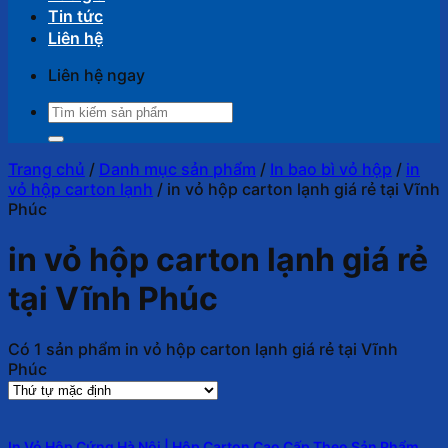
Tin tức
Liên hệ
Liên hệ ngay
Tìm
kiếm:
Trang chủ
/
Danh mục sản phẩm
/
In bao bì vỏ hộp
/
in
vỏ hộp carton lạnh
/
in vỏ hộp carton lạnh giá rẻ tại Vĩnh
Phúc
in vỏ hộp carton lạnh giá rẻ
tại Vĩnh Phúc
Có 1 sản phẩm in vỏ hộp carton lạnh giá rẻ tại Vĩnh
Phúc
In Vỏ Hộp Cứng Hà Nội | Hộp Carton Cao Cấp Theo Sản Phẩm