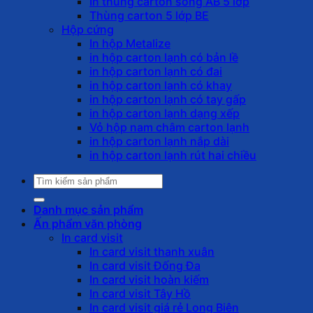
In thùng carton sóng AB 5 lớp
Thùng carton 5 lớp BE
Hộp cứng
In hộp Metalize
in hộp carton lạnh có bản lề
in hộp carton lạnh có đai
in hộp carton lạnh có khay
in hộp carton lạnh có tay gấp
in hộp carton lạnh dạng xếp
Vỏ hộp nam châm carton lạnh
in hộp carton lạnh nắp dài
in hộp carton lạnh rút hai chiều
Tìm
kiếm:
Danh mục sản phẩm
Ấn phẩm văn phòng
In card visit
In card visit thanh xuân
In card visit Đống Đa
In card visit hoàn kiếm
In card visit Tây Hồ
In card visit giá rẻ Long Biên