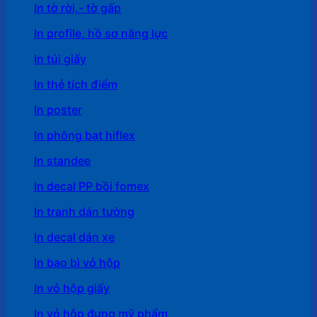
In tờ rời,- tờ gấp
In profile, hồ sơ năng lực
In túi giấy
In thẻ tích điểm
In poster
In phông bạt hiflex
In standee
In decal PP bồi fomex
In tranh dán tường
In decal dán xe
In bao bì vỏ hộp
In vỏ hộp giấy
In vỏ hộp đựng mỹ phẩm