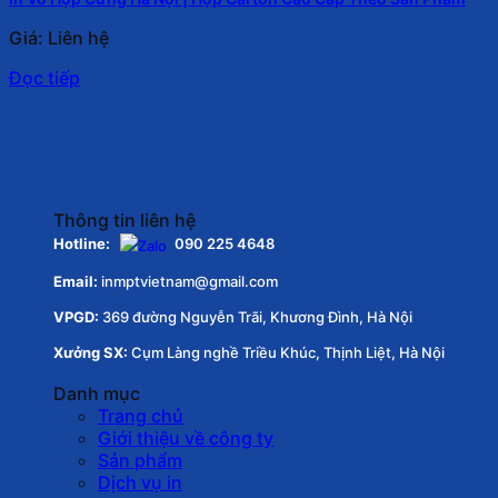
Giá: Liên hệ
Đọc tiếp
Thông tin liên hệ
Hotline:
090 225 4648
Email:
inmptvietnam@gmail.com
VPGD:
369 đường Nguyễn Trãi, Khương Đình, Hà Nội
Xưởng SX:
Cụm Làng nghề Triều Khúc, Thịnh Liệt, Hà Nội
Danh mục
Trang chủ
Giới thiệu về công ty
Sản phẩm
Dịch vụ in