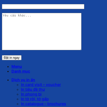
Menu
Danh mục
Dịch vụ in ấn
In card visit – voucher
In tiêu đề thư
In phong bì
In tờ rời, tờ gấp
In catalogue – brochures