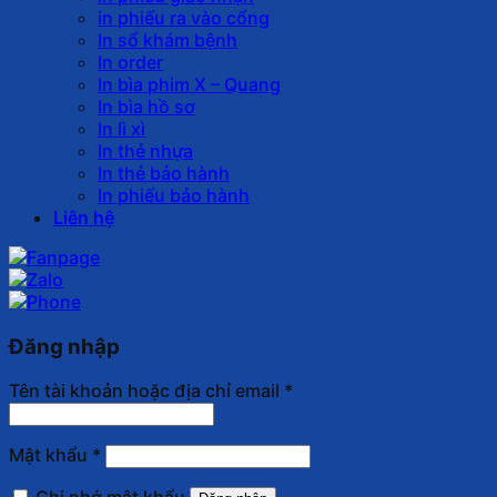
in phiếu ra vào cổng
In sổ khám bệnh
In order
In bìa phim X – Quang
In bìa hồ sơ
In lì xì
In thẻ nhựa
In thẻ bảo hành
In phiếu bảo hành
Liên hệ
Đăng nhập
Tên tài khoản hoặc địa chỉ email
*
Mật khẩu
*