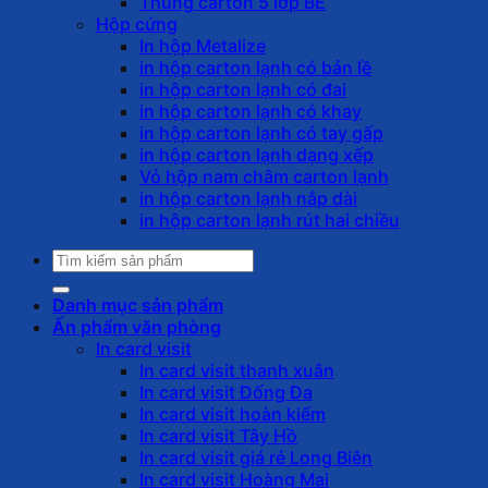
Thùng carton 5 lớp BE
Hộp cứng
In hộp Metalize
in hộp carton lạnh có bản lề
in hộp carton lạnh có đai
in hộp carton lạnh có khay
in hộp carton lạnh có tay gấp
in hộp carton lạnh dạng xếp
Vỏ hộp nam châm carton lạnh
in hộp carton lạnh nắp dài
in hộp carton lạnh rút hai chiều
Tìm
kiếm:
Danh mục sản phẩm
Ấn phẩm văn phòng
In card visit
In card visit thanh xuân
In card visit Đống Đa
In card visit hoàn kiếm
In card visit Tây Hồ
In card visit giá rẻ Long Biên
In card visit Hoàng Mai