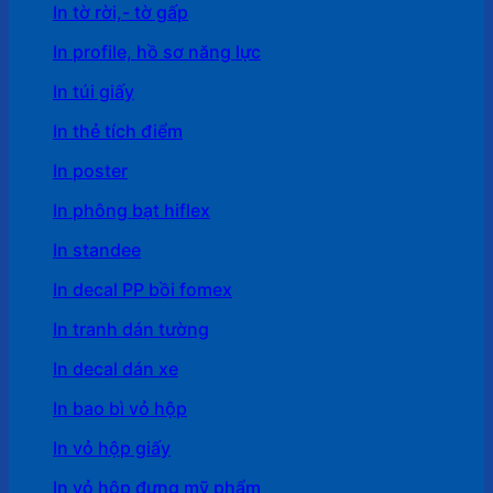
In tờ rời,- tờ gấp
In profile, hồ sơ năng lực
In túi giấy
In thẻ tích điểm
In poster
In phông bạt hiflex
In standee
In decal PP bồi fomex
In tranh dán tường
In decal dán xe
In bao bì vỏ hộp
In vỏ hộp giấy
In vỏ hộp đựng mỹ phẩm