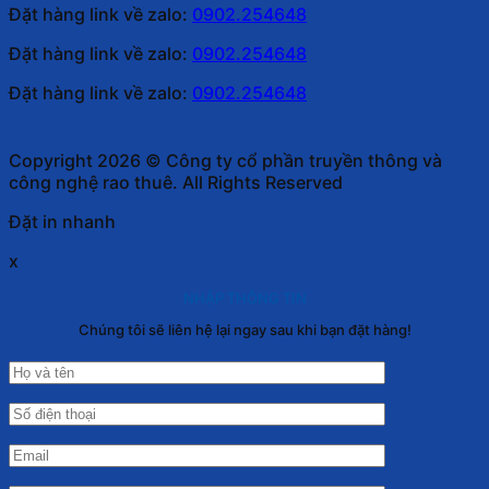
Đặt hàng link về zalo:
0902.254648
Đặt hàng link về zalo:
0902.254648
Đặt hàng link về zalo:
0902.254648
Copyright 2026 © Công ty cổ phần truyền thông và
công nghệ rao thuê. All Rights Reserved
Đặt in nhanh
x
NHẬP THÔNG TIN
Chúng tôi sẽ liên hệ lại ngay sau khi bạn đặt hàng!