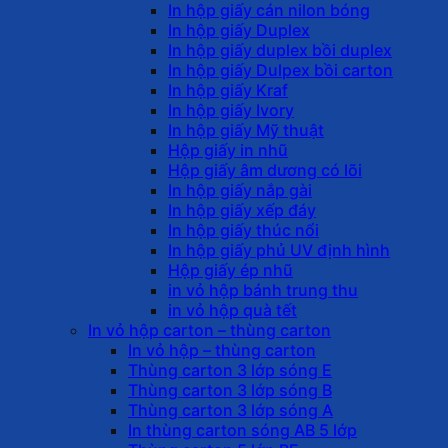
In hộp giấy cán nilon bóng
In hộp giấy Duplex
In hộp giấy duplex bồi duplex
In hộp giấy Dulpex bồi carton
In hộp giấy Kraf
In hộp giấy Ivory
In hộp giấy Mỹ thuật
Hộp giấy in nhũ
Hộp giấy âm dương có lõi
In hộp giấy nắp gài
In hộp giấy xếp đáy
In hộp giấy thúc nổi
In hộp giấy phủ UV định hình
Hộp giấy ép nhũ
in vỏ hộp bánh trung thu
in vỏ hộp quà tết
In vỏ hộp carton – thùng carton
In vỏ hộp – thùng carton
Thùng carton 3 lớp sóng E
Thùng carton 3 lớp sóng B
Thùng carton 3 lớp sóng A
In thùng carton sóng AB 5 lớp