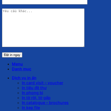
Menu
Danh mục
Dịch vụ in ấn
In card visit – voucher
In tiêu đề thư
In phong bì
In tờ rời, tờ gấp
In catalogue – brochures
In kẹp file