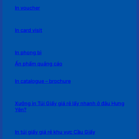
In voucher
In card visit
In phong bì
Ấn phẩm quảng cáo
In catalogue – brochure
Xưởng in Túi Giấy giá rẻ lấy nhanh ở đâu Hưng
Yên?
In túi giấy giá rẻ khu vực Cầu Giấy