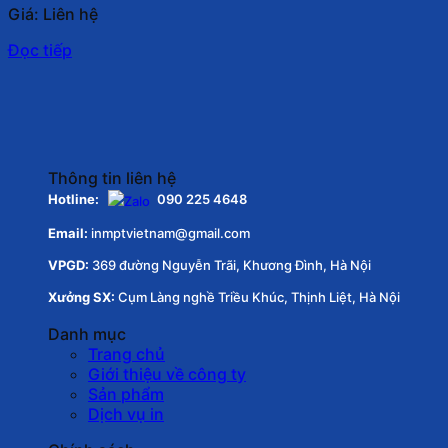
Giá: Liên hệ
Đọc tiếp
Thông tin liên hệ
Hotline:
090 225 4648
Email:
inmptvietnam@gmail.com
VPGD:
369 đường Nguyễn Trãi, Khương Đình, Hà Nội
Xưởng SX:
Cụm Làng nghề Triều Khúc, Thịnh Liệt, Hà Nội
Danh mục
Trang chủ
Giới thiệu về công ty
Sản phẩm
Dịch vụ in