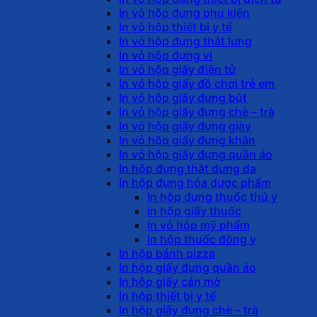
In vỏ hộp đựng phụ kiện
In vỏ hộp thiết bị y tế
In vỏ hộp đựng thắt lưng
In vỏ hộp đựng ví
In vỏ hộp giấy điện tử
In vỏ hộp giấy đồ chơi trẻ em
In vỏ hộp giấy đựng bút
In vỏ hộp giấy đựng chè – trà
In vỏ hộp giấy đựng giày
In vỏ hộp giấy đựng khăn
In vỏ hộp giấy đựng quần áo
In hộp đựng thắt dưng da
In hộp đựng hóa dược phẩm
In hộp đựng thuốc thú y
In hộp giấy thuốc
In vỏ hộp mỹ phẩm
In hộp thuốc đông y
In hộp bánh pizza
In hộp giấy đựng quần áo
In hộp giấy cán mờ
In hộp thiết bị y tế
In hộp giấy đựng chè – trà