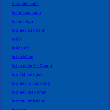
Ấn phẩm khác
In thẻ bảo hành
In thẻ nhựa
In phiếu bảo hành
In lì xì
In lịch tết
In bìa hồ sơ
In bìa phim X - Quang
In sổ khám bệnh
In phiếu ra vào cổng
In phiếu giao nhận
In menu nhà hàng
In order