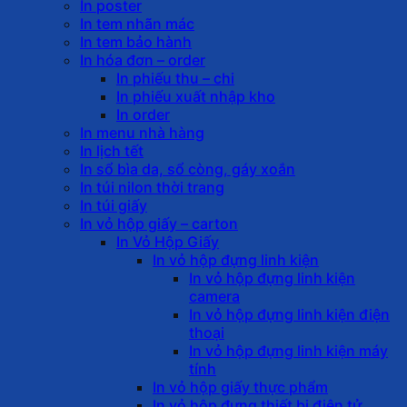
In poster
In tem nhãn mác
In tem bảo hành
In hóa đơn – order
In phiếu thu – chi
In phiếu xuất nhập kho
In order
In menu nhà hàng
In lịch tết
In sổ bìa da, sổ còng, gáy xoắn
In túi nilon thời trang
In túi giấy
In vỏ hộp giấy – carton
In Vỏ Hộp Giấy
In vỏ hộp đựng linh kiện
In vỏ hộp đựng linh kiện
camera
In vỏ hộp đựng linh kiện điện
thoại
In vỏ hộp đựng linh kiện máy
tính
In vỏ hộp giấy thực phẩm
In vỏ hộp đựng thiết bị điện tử