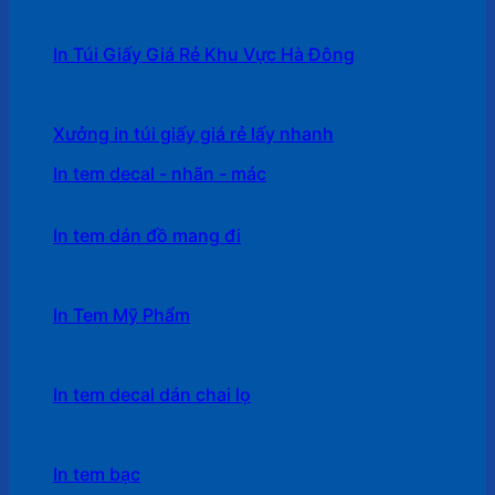
In Túi Giấy Giá Rẻ Khu Vực Hà Đông
Xưởng in túi giấy giá rẻ lấy nhanh
In tem decal - nhãn - mác
In tem dán đồ mang đi
In Tem Mỹ Phẩm
In tem decal dán chai lọ
In tem bạc