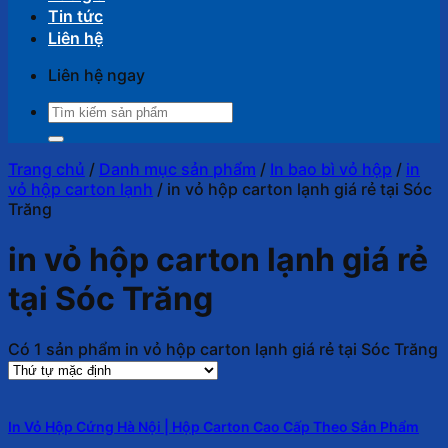
Tin tức
Liên hệ
Liên hệ ngay
Tìm
kiếm:
Trang chủ
/
Danh mục sản phẩm
/
In bao bì vỏ hộp
/
in
vỏ hộp carton lạnh
/
in vỏ hộp carton lạnh giá rẻ tại Sóc
Trăng
in vỏ hộp carton lạnh giá rẻ
tại Sóc Trăng
Có 1 sản phẩm in vỏ hộp carton lạnh giá rẻ tại Sóc Trăng
In Vỏ Hộp Cứng Hà Nội | Hộp Carton Cao Cấp Theo Sản Phẩm