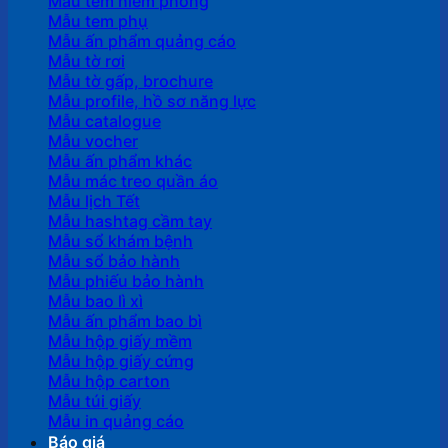
Mẫu tem niêm phong
Mẫu tem phụ
Mẫu ấn phẩm quảng cáo
Mẫu tờ rơi
Mẫu tờ gấp, brochure
Mẫu profile, hồ sơ năng lực
Mẫu catalogue
Mẫu vocher
Mẫu ấn phẩm khác
Mẫu mác treo quần áo
Mẫu lịch Tết
Mẫu hashtag cầm tay
Mẫu sổ khám bệnh
Mẫu sổ bảo hành
Mẫu phiếu bảo hành
Mẫu bao lì xì
Mẫu ấn phẩm bao bì
Mẫu hộp giấy mềm
Mẫu hộp giấy cứng
Mẫu hộp carton
Mẫu túi giấy
Mẫu in quảng cáo
Báo giá