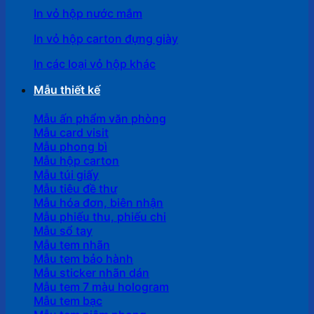
In vỏ hộp nước mắm
In vỏ hộp carton đựng giày
In các loại vỏ hộp khác
Mẫu thiết kế
Mẫu ấn phẩm văn phòng
Mẫu card visit
Mẫu phong bì
Mẫu hộp carton
Mẫu túi giấy
Mẫu tiêu đề thư
Mẫu hóa đơn, biên nhận
Mẫu phiếu thu, phiếu chi
Mẫu sổ tay
Mẫu tem nhãn
Mẫu tem bảo hành
Mẫu sticker nhãn dán
Mẫu tem 7 màu hologram
Mẫu tem bạc