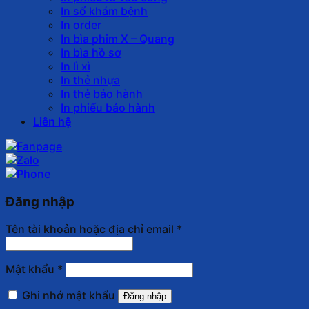
In sổ khám bệnh
In order
In bìa phim X – Quang
In bìa hồ sơ
In lì xì
In thẻ nhựa
In thẻ bảo hành
In phiếu bảo hành
Liên hệ
Đăng nhập
Tên tài khoản hoặc địa chỉ email
*
Mật khẩu
*
Ghi nhớ mật khẩu
Đăng nhập