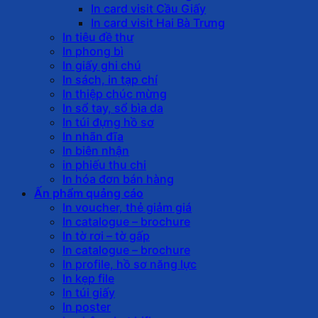
In card visit Cầu Giấy
In card visit Hai Bà Trưng
In tiêu đề thư
In phong bì
In giấy ghi chú
In sách, in tạp chí
In thiệp chúc mừng
In sổ tay, sổ bìa da
In túi đựng hồ sơ
In nhãn đĩa
In biên nhận
in phiếu thu chi
In hóa đơn bán hàng
Ấn phẩm quảng cáo
In voucher, thẻ giảm giá
In catalogue – brochure
In tờ rơi – tờ gấp
In catalogue – brochure
In profile, hồ sơ năng lực
In kẹp file
In túi giấy
In poster