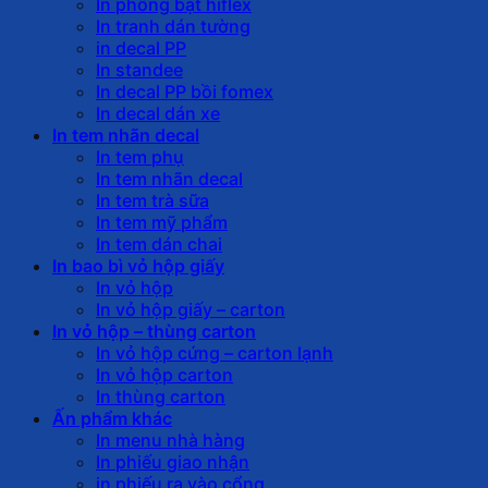
In phông bạt hiflex
In tranh dán tường
in decal PP
In standee
In decal PP bồi fomex
In decal dán xe
In tem nhãn decal
In tem phụ
In tem nhãn decal
In tem trà sữa
In tem mỹ phẩm
In tem dán chai
In bao bì vỏ hộp giấy
In vỏ hộp
In vỏ hộp giấy – carton
In vỏ hộp – thùng carton
In vỏ hộp cứng – carton lạnh
In vỏ hộp carton
In thùng carton
Ấn phẩm khác
In menu nhà hàng
In phiếu giao nhận
in phiếu ra vào cổng