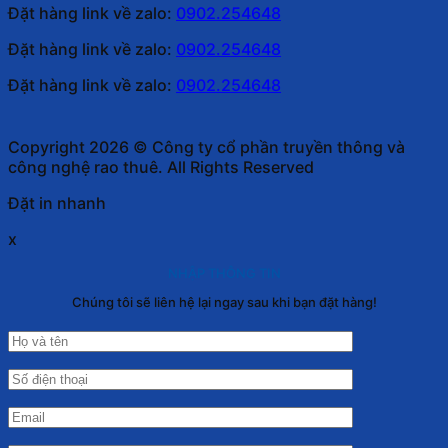
Đặt hàng link về zalo:
0902.254648
Đặt hàng link về zalo:
0902.254648
Đặt hàng link về zalo:
0902.254648
Copyright 2026 © Công ty cổ phần truyền thông và
công nghệ rao thuê. All Rights Reserved
Đặt in nhanh
x
NHẬP THÔNG TIN
Chúng tôi sẽ liên hệ lại ngay sau khi bạn đặt hàng!