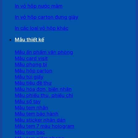
In vỏ hộp nước mắm
In vỏ hộp carton đựng giày
In các loại vỏ hộp khác
Mẫu thiết kế
Mẫu ấn phẩm văn phòng
Mẫu card visit
Mẫu phong bì
Mẫu hộp carton
Mẫu túi giấy
Mẫu tiêu đề thư
Mẫu hóa đơn, biên nhận
Mẫu phiếu thu, phiếu chi
Mẫu sổ tay
Mẫu tem nhãn
Mẫu tem bảo hành
Mẫu sticker nhãn dán
Mẫu tem 7 màu hologram
Mẫu tem bạc