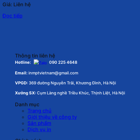
Giá: Liên hệ
Đọc tiếp
Thông tin liên hệ
Hotline:
090 225 4648
Email:
inmptvietnam@gmail.com
VPGD:
369 đường Nguyễn Trãi, Khương Đình, Hà Nội
Xưởng SX:
Cụm Làng nghề Triều Khúc, Thịnh Liệt, Hà Nội
Danh mục
Trang chủ
Giới thiệu về công ty
Sản phẩm
Dịch vụ in