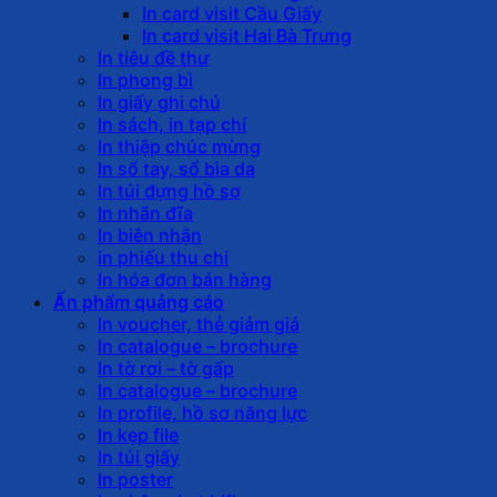
In card visit Cầu Giấy
In card visit Hai Bà Trưng
In tiêu đề thư
In phong bì
In giấy ghi chú
In sách, in tạp chí
In thiệp chúc mừng
In sổ tay, sổ bìa da
In túi đựng hồ sơ
In nhãn đĩa
In biên nhận
in phiếu thu chi
In hóa đơn bán hàng
Ấn phẩm quảng cáo
In voucher, thẻ giảm giá
In catalogue – brochure
In tờ rơi – tờ gấp
In catalogue – brochure
In profile, hồ sơ năng lực
In kẹp file
In túi giấy
In poster