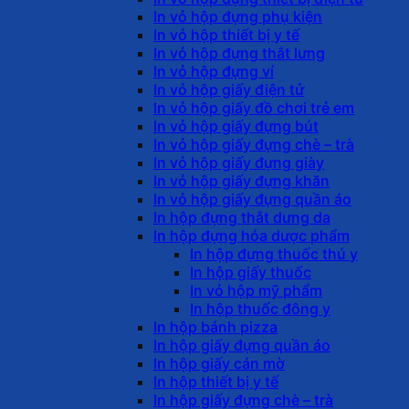
In vỏ hộp đựng phụ kiện
In vỏ hộp thiết bị y tế
In vỏ hộp đựng thắt lưng
In vỏ hộp đựng ví
In vỏ hộp giấy điện tử
In vỏ hộp giấy đồ chơi trẻ em
In vỏ hộp giấy đựng bút
In vỏ hộp giấy đựng chè – trà
In vỏ hộp giấy đựng giày
In vỏ hộp giấy đựng khăn
In vỏ hộp giấy đựng quần áo
In hộp đựng thắt dưng da
In hộp đựng hóa dược phẩm
In hộp đựng thuốc thú y
In hộp giấy thuốc
In vỏ hộp mỹ phẩm
In hộp thuốc đông y
In hộp bánh pizza
In hộp giấy đựng quần áo
In hộp giấy cán mờ
In hộp thiết bị y tế
In hộp giấy đựng chè – trà