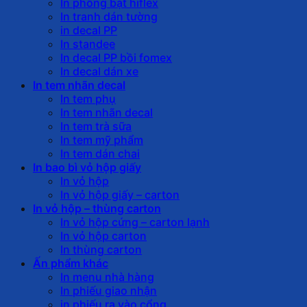
In phông bạt hiflex
In tranh dán tường
in decal PP
In standee
In decal PP bồi fomex
In decal dán xe
In tem nhãn decal
In tem phụ
In tem nhãn decal
In tem trà sữa
In tem mỹ phẩm
In tem dán chai
In bao bì vỏ hộp giấy
In vỏ hộp
In vỏ hộp giấy – carton
In vỏ hộp – thùng carton
In vỏ hộp cứng – carton lạnh
In vỏ hộp carton
In thùng carton
Ấn phẩm khác
In menu nhà hàng
In phiếu giao nhận
in phiếu ra vào cổng