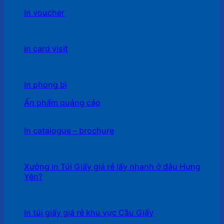
In voucher
In card visit
In phong bì
Ấn phẩm quảng cáo
In catalogue – brochure
Xưởng in Túi Giấy giá rẻ lấy nhanh ở đâu Hưng
Yên?
In túi giấy giá rẻ khu vực Cầu Giấy