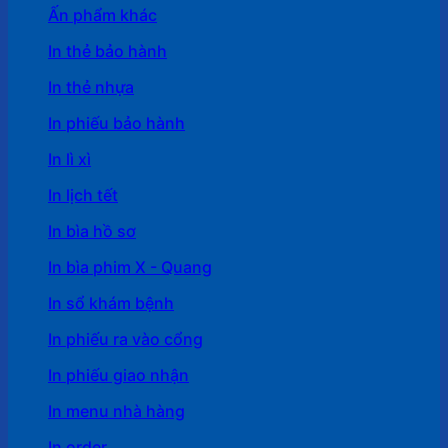
Ấn phẩm khác
In thẻ bảo hành
In thẻ nhựa
In phiếu bảo hành
In lì xì
In lịch tết
In bìa hồ sơ
In bìa phim X - Quang
In sổ khám bệnh
In phiếu ra vào cổng
In phiếu giao nhận
In menu nhà hàng
In order