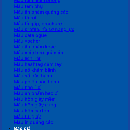
Mẫu tem niêm phong
Mẫu tem phụ
Mẫu ấn phẩm quảng cáo
Mẫu tờ rơi
Mẫu tờ gấp, brochure
Mẫu profile, hồ sơ năng lực
Mẫu catalogue
Mẫu vocher
Mẫu ấn phẩm khác
Mẫu mác treo quần áo
Mẫu lịch Tết
Mẫu hashtag cầm tay
Mẫu sổ khám bệnh
Mẫu sổ bảo hành
Mẫu phiếu bảo hành
Mẫu bao lì xì
Mẫu ấn phẩm bao bì
Mẫu hộp giấy mềm
Mẫu hộp giấy cứng
Mẫu hộp carton
Mẫu túi giấy
Mẫu in quảng cáo
Báo giá