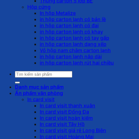
Thùng carton 5 lớp BE
Hộp cứng
In hộp Metalize
in hộp carton lạnh có bản lề
in hộp carton lạnh có đai
in hộp carton lạnh có khay
in hộp carton lạnh có tay gấp
in hộp carton lạnh dạng xếp
Vỏ hộp nam châm carton lạnh
in hộp carton lạnh nắp dài
in hộp carton lạnh rút hai chiều
Tìm
kiếm:
Danh mục sản phẩm
Ấn phẩm văn phòng
In card visit
In card visit thanh xuân
In card visit Đống Đa
In card visit hoàn kiếm
In card visit Tây Hồ
In card visit giá rẻ Long Biên
In card visit Hoàng Mai