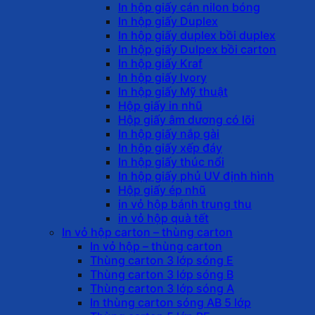
In hộp giấy cán nilon bóng
In hộp giấy Duplex
In hộp giấy duplex bồi duplex
In hộp giấy Dulpex bồi carton
In hộp giấy Kraf
In hộp giấy Ivory
In hộp giấy Mỹ thuật
Hộp giấy in nhũ
Hộp giấy âm dương có lõi
In hộp giấy nắp gài
In hộp giấy xếp đáy
In hộp giấy thúc nổi
In hộp giấy phủ UV định hình
Hộp giấy ép nhũ
in vỏ hộp bánh trung thu
in vỏ hộp quà tết
In vỏ hộp carton – thùng carton
In vỏ hộp – thùng carton
Thùng carton 3 lớp sóng E
Thùng carton 3 lớp sóng B
Thùng carton 3 lớp sóng A
In thùng carton sóng AB 5 lớp