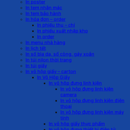
In poster
In tem nhãn mác
In tem bảo hành
In hóa đơn – order
In phiếu thu – chi
In phiếu xuất nhập kho
In order
In menu nhà hàng
In lịch tết
In sổ bìa da, sổ còng, gáy xoắn
In túi nilon thời trang
In túi giấy
In vỏ hộp giấy – carton
In Vỏ Hộp Giấy
In vỏ hộp đựng linh kiện
In vỏ hộp đựng linh kiện
camera
In vỏ hộp đựng linh kiện điện
thoại
In vỏ hộp đựng linh kiện máy
tính
In vỏ hộp giấy thực phẩm
In vỏ hộp đựng thiết bị điện tử