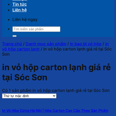
Tin tức
Liên hệ
Liên hệ ngay
Tìm
kiếm:
Trang chủ
/
Danh mục sản phẩm
/
In bao bì vỏ hộp
/
in
vỏ hộp carton lạnh
/
in vỏ hộp carton lạnh giá rẻ tại Sóc
Sơn
in vỏ hộp carton lạnh giá rẻ
tại Sóc Sơn
Có 1 sản phẩm in vỏ hộp carton lạnh giá rẻ tại Sóc Sơn
In Vỏ Hộp Cứng Hà Nội | Hộp Carton Cao Cấp Theo Sản Phẩm