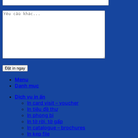
Menu
Danh mục
Dịch vụ in ấn
In card visit – voucher
In tiêu đề thư
In phong bì
In tờ rời, tờ gấp
In catalogue – brochures
In kẹp file