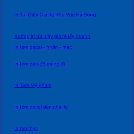
In Túi Giấy Giá Rẻ Khu Vực Hà Đông
Xưởng in túi giấy giá rẻ lấy nhanh
In tem decal - nhãn - mác
In tem dán đồ mang đi
In Tem Mỹ Phẩm
In tem decal dán chai lọ
In tem bạc