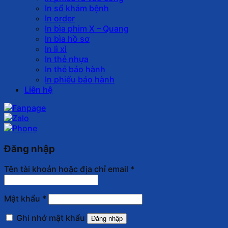
In sổ khám bệnh
In order
In bìa phim X – Quang
In bìa hồ sơ
In lì xì
In thẻ nhựa
In thẻ bảo hành
In phiếu bảo hành
Liên hệ
Đăng nhập
Tên tài khoản hoặc địa chỉ email
*
Mật khẩu
*
Ghi nhớ mật khẩu
Đăng nhập