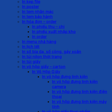
In kẹp file
In poster
In tem nhãn mác
In tem bảo hành
In hóa đơn – order
In phiếu thu – chi
In phiếu xuất nhập kho
In order
In menu nhà hàng
In lịch tết
In sổ bìa da, sổ còng, gáy xoắn
In túi nilon thời trang
In túi giấy
In vỏ hộp giấy – carton
In Vỏ Hộp Giấy
In vỏ hộp đựng linh kiện
In vỏ hộp đựng linh kiện
camera
In vỏ hộp đựng linh kiện điện
thoại
In vỏ hộp đựng linh kiện máy
tính
In vỏ hộp giấy thực phẩm