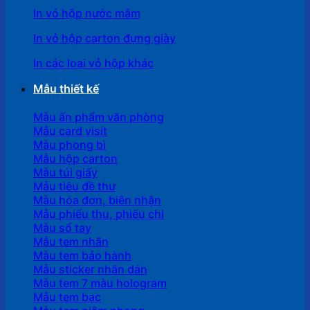
In vỏ hộp nước mắm
In vỏ hộp carton đựng giày
In các loại vỏ hộp khác
Mẫu thiết kế
Mẫu ấn phẩm văn phòng
Mẫu card visit
Mẫu phong bì
Mẫu hộp carton
Mẫu túi giấy
Mẫu tiêu đề thư
Mẫu hóa đơn, biên nhận
Mẫu phiếu thu, phiếu chi
Mẫu sổ tay
Mẫu tem nhãn
Mẫu tem bảo hành
Mẫu sticker nhãn dán
Mẫu tem 7 màu hologram
Mẫu tem bạc