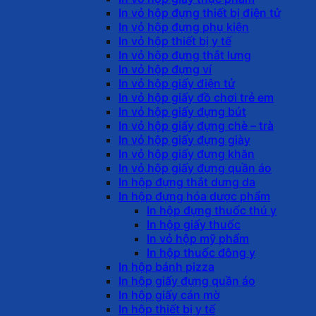
In vỏ hộp đựng thiết bị điện tử
In vỏ hộp đựng phụ kiện
In vỏ hộp thiết bị y tế
In vỏ hộp đựng thắt lưng
In vỏ hộp đựng ví
In vỏ hộp giấy điện tử
In vỏ hộp giấy đồ chơi trẻ em
In vỏ hộp giấy đựng bút
In vỏ hộp giấy đựng chè – trà
In vỏ hộp giấy đựng giày
In vỏ hộp giấy đựng khăn
In vỏ hộp giấy đựng quần áo
In hộp đựng thắt dưng da
In hộp đựng hóa dược phẩm
In hộp đựng thuốc thú y
In hộp giấy thuốc
In vỏ hộp mỹ phẩm
In hộp thuốc đông y
In hộp bánh pizza
In hộp giấy đựng quần áo
In hộp giấy cán mờ
In hộp thiết bị y tế