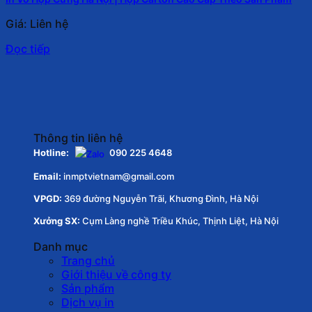
Giá: Liên hệ
Đọc tiếp
Thông tin liên hệ
Hotline:
090 225 4648
Email:
inmptvietnam@gmail.com
VPGD:
369 đường Nguyễn Trãi, Khương Đình, Hà Nội
Xưởng SX:
Cụm Làng nghề Triều Khúc, Thịnh Liệt, Hà Nội
Danh mục
Trang chủ
Giới thiệu về công ty
Sản phẩm
Dịch vụ in