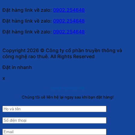
Đặt hàng link về zalo:
0902.254648
Đặt hàng link về zalo:
0902.254648
Đặt hàng link về zalo:
0902.254648
Copyright 2026 © Công ty cổ phần truyền thông và
công nghệ rao thuê. All Rights Reserved
Đặt in nhanh
x
NHẬP THÔNG TIN
Chúng tôi sẽ liên hệ lại ngay sau khi bạn đặt hàng!