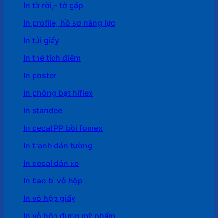
In tờ rời,- tờ gấp
In profile, hồ sơ năng lực
In túi giấy
In thẻ tích điểm
In poster
In phông bạt hiflex
In standee
In decal PP bồi fomex
In tranh dán tường
In decal dán xe
In bao bì vỏ hộp
In vỏ hộp giấy
In vỏ hộp đựng mỹ phẩm