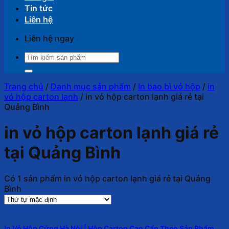
Tin tức
Liên hệ
Liên hệ ngay
Tìm
kiếm:
Trang chủ
/
Danh mục sản phẩm
/
In bao bì vỏ hộp
/
in
vỏ hộp carton lạnh
/
in vỏ hộp carton lạnh giá rẻ tại
Quảng Bình
in vỏ hộp carton lạnh giá rẻ
tại Quảng Bình
Có 1 sản phẩm in vỏ hộp carton lạnh giá rẻ tại Quảng
Bình
In Vỏ Hộp Cứng Hà Nội | Hộp Carton Cao Cấp Theo Sản Phẩm