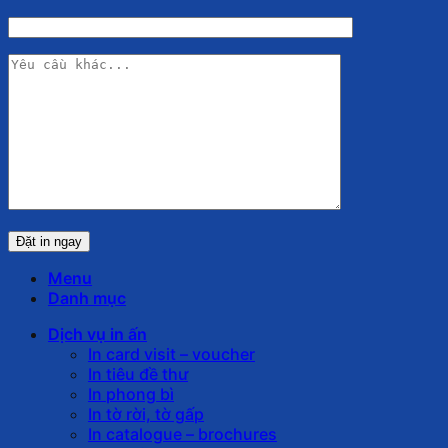
Menu
Danh mục
Dịch vụ in ấn
In card visit – voucher
In tiêu đề thư
In phong bì
In tờ rời, tờ gấp
In catalogue – brochures