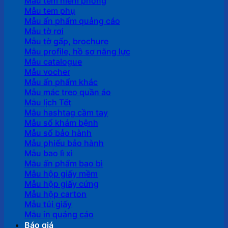
Mẫu tem niêm phong
Mẫu tem phụ
Mẫu ấn phẩm quảng cáo
Mẫu tờ rơi
Mẫu tờ gấp, brochure
Mẫu profile, hồ sơ năng lực
Mẫu catalogue
Mẫu vocher
Mẫu ấn phẩm khác
Mẫu mác treo quần áo
Mẫu lịch Tết
Mẫu hashtag cầm tay
Mẫu sổ khám bệnh
Mẫu sổ bảo hành
Mẫu phiếu bảo hành
Mẫu bao lì xì
Mẫu ấn phẩm bao bì
Mẫu hộp giấy mềm
Mẫu hộp giấy cứng
Mẫu hộp carton
Mẫu túi giấy
Mẫu in quảng cáo
Báo giá