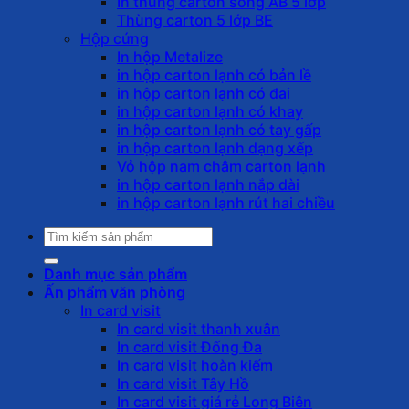
In thùng carton sóng AB 5 lớp
Thùng carton 5 lớp BE
Hộp cứng
In hộp Metalize
in hộp carton lạnh có bản lề
in hộp carton lạnh có đai
in hộp carton lạnh có khay
in hộp carton lạnh có tay gấp
in hộp carton lạnh dạng xếp
Vỏ hộp nam châm carton lạnh
in hộp carton lạnh nắp dài
in hộp carton lạnh rút hai chiều
Tìm
kiếm:
Danh mục sản phẩm
Ấn phẩm văn phòng
In card visit
In card visit thanh xuân
In card visit Đống Đa
In card visit hoàn kiếm
In card visit Tây Hồ
In card visit giá rẻ Long Biên