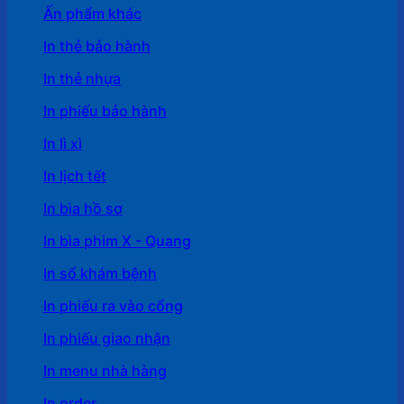
Ấn phẩm khác
In thẻ bảo hành
In thẻ nhựa
In phiếu bảo hành
In lì xì
In lịch tết
In bìa hồ sơ
In bìa phim X - Quang
In sổ khám bệnh
In phiếu ra vào cổng
In phiếu giao nhận
In menu nhà hàng
In order