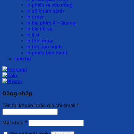
in phiếu ra vào cổng
In sổ khám bệnh
In order
In bìa phim X – Quang
In bìa hồ sơ
In lì xì
In thẻ nhựa
In thẻ bảo hành
In phiếu bảo hành
Liên hệ
Đăng nhập
Tên tài khoản hoặc địa chỉ email
*
Mật khẩu
*