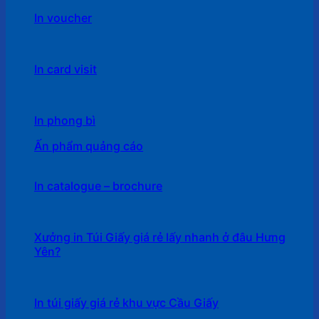
In voucher
In card visit
In phong bì
Ấn phẩm quảng cáo
In catalogue – brochure
Xưởng in Túi Giấy giá rẻ lấy nhanh ở đâu Hưng
Yên?
In túi giấy giá rẻ khu vực Cầu Giấy