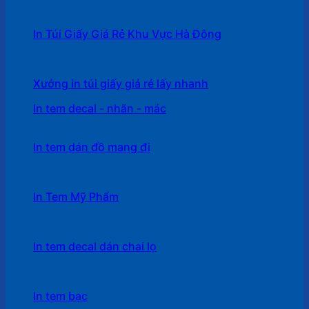
In Túi Giấy Giá Rẻ Khu Vực Hà Đông
Xưởng in túi giấy giá rẻ lấy nhanh
In tem decal - nhãn - mác
In tem dán đồ mang đi
In Tem Mỹ Phẩm
In tem decal dán chai lọ
In tem bạc