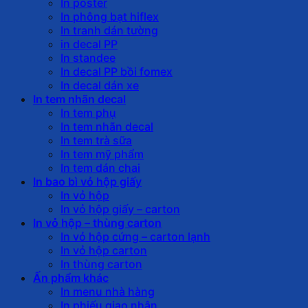
In poster
In phông bạt hiflex
In tranh dán tường
in decal PP
In standee
In decal PP bồi fomex
In decal dán xe
In tem nhãn decal
In tem phụ
In tem nhãn decal
In tem trà sữa
In tem mỹ phẩm
In tem dán chai
In bao bì vỏ hộp giấy
In vỏ hộp
In vỏ hộp giấy – carton
In vỏ hộp – thùng carton
In vỏ hộp cứng – carton lạnh
In vỏ hộp carton
In thùng carton
Ấn phẩm khác
In menu nhà hàng
In phiếu giao nhận