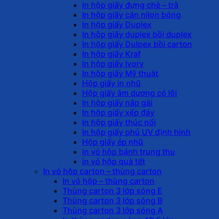
In hộp giấy đựng chè – trà
In hộp giấy cán nilon bóng
In hộp giấy Duplex
In hộp giấy duplex bồi duplex
In hộp giấy Dulpex bồi carton
In hộp giấy Kraf
In hộp giấy Ivory
In hộp giấy Mỹ thuật
Hộp giấy in nhũ
Hộp giấy âm dương có lõi
In hộp giấy nắp gài
In hộp giấy xếp đáy
In hộp giấy thúc nổi
In hộp giấy phủ UV định hình
Hộp giấy ép nhũ
in vỏ hộp bánh trung thu
in vỏ hộp quà tết
In vỏ hộp carton – thùng carton
In vỏ hộp – thùng carton
Thùng carton 3 lớp sóng E
Thùng carton 3 lớp sóng B
Thùng carton 3 lớp sóng A