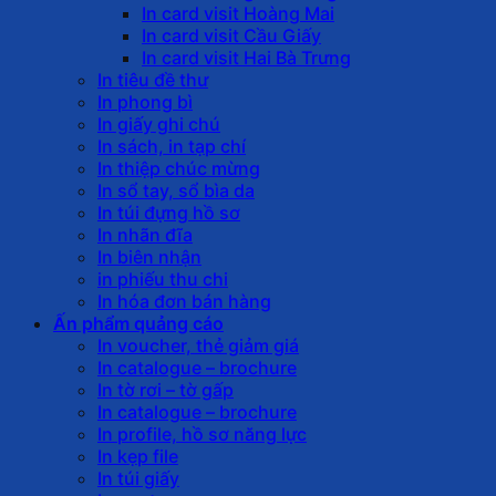
In card visit Hoàng Mai
In card visit Cầu Giấy
In card visit Hai Bà Trưng
In tiêu đề thư
In phong bì
In giấy ghi chú
In sách, in tạp chí
In thiệp chúc mừng
In sổ tay, sổ bìa da
In túi đựng hồ sơ
In nhãn đĩa
In biên nhận
in phiếu thu chi
In hóa đơn bán hàng
Ấn phẩm quảng cáo
In voucher, thẻ giảm giá
In catalogue – brochure
In tờ rơi – tờ gấp
In catalogue – brochure
In profile, hồ sơ năng lực
In kẹp file
In túi giấy