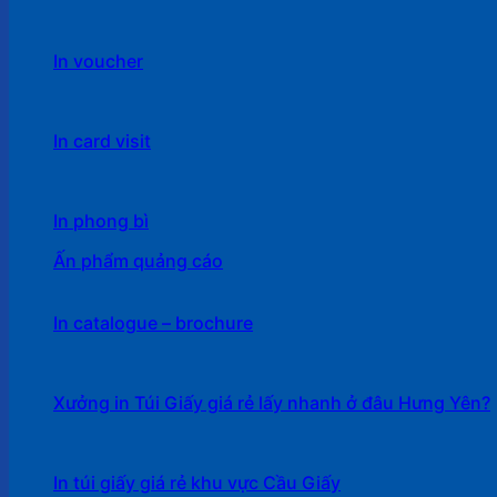
In voucher
In card visit
In phong bì
Ấn phẩm quảng cáo
In catalogue – brochure
Xưởng in Túi Giấy giá rẻ lấy nhanh ở đâu Hưng Yên?
In túi giấy giá rẻ khu vực Cầu Giấy