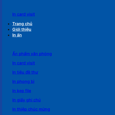
In card visit
Trang chủ
Giới thiệu
In ấn
Ấn phẩm văn phòng
In card visit
In tiêu đề thư
In phong bì
In kẹp file
In giấy ghi chú
In thiệp chúc mừng