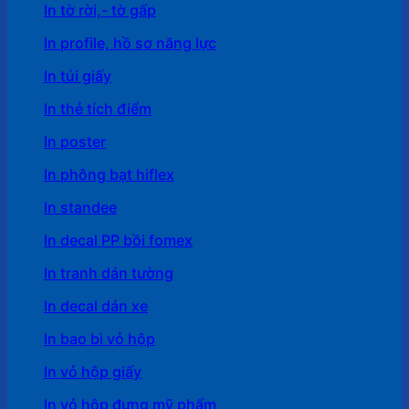
In tờ rời,- tờ gấp
In profile, hồ sơ năng lực
In túi giấy
In thẻ tích điểm
In poster
In phông bạt hiflex
In standee
In decal PP bồi fomex
In tranh dán tường
In decal dán xe
In bao bì vỏ hộp
In vỏ hộp giấy
In vỏ hộp đựng mỹ phẩm