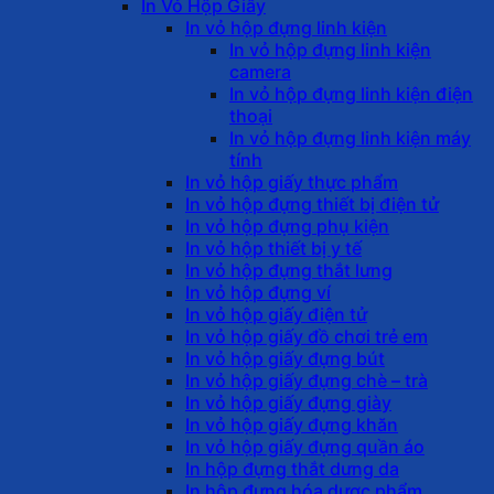
In Vỏ Hộp Giấy
In vỏ hộp đựng linh kiện
In vỏ hộp đựng linh kiện
camera
In vỏ hộp đựng linh kiện điện
thoại
In vỏ hộp đựng linh kiện máy
tính
In vỏ hộp giấy thực phẩm
In vỏ hộp đựng thiết bị điện tử
In vỏ hộp đựng phụ kiện
In vỏ hộp thiết bị y tế
In vỏ hộp đựng thắt lưng
In vỏ hộp đựng ví
In vỏ hộp giấy điện tử
In vỏ hộp giấy đồ chơi trẻ em
In vỏ hộp giấy đựng bút
In vỏ hộp giấy đựng chè – trà
In vỏ hộp giấy đựng giày
In vỏ hộp giấy đựng khăn
In vỏ hộp giấy đựng quần áo
In hộp đựng thắt dưng da
In hộp đựng hóa dược phẩm