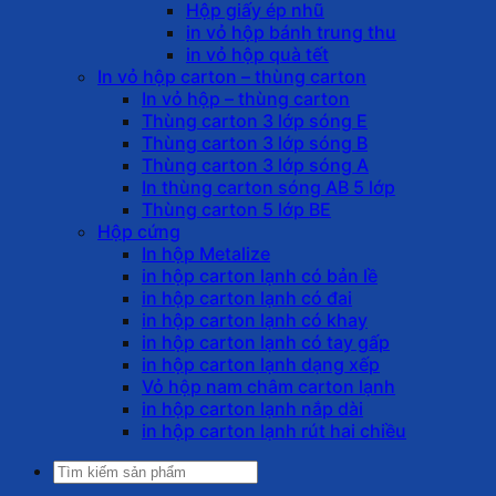
Hộp giấy ép nhũ
in vỏ hộp bánh trung thu
in vỏ hộp quà tết
In vỏ hộp carton – thùng carton
In vỏ hộp – thùng carton
Thùng carton 3 lớp sóng E
Thùng carton 3 lớp sóng B
Thùng carton 3 lớp sóng A
In thùng carton sóng AB 5 lớp
Thùng carton 5 lớp BE
Hộp cứng
In hộp Metalize
in hộp carton lạnh có bản lề
in hộp carton lạnh có đai
in hộp carton lạnh có khay
in hộp carton lạnh có tay gấp
in hộp carton lạnh dạng xếp
Vỏ hộp nam châm carton lạnh
in hộp carton lạnh nắp dài
in hộp carton lạnh rút hai chiều
Tìm
kiếm: