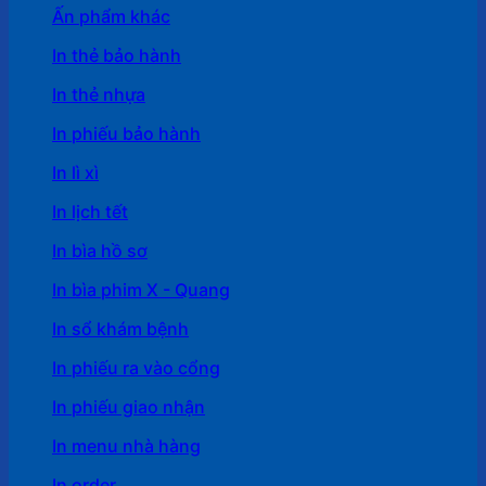
Ấn phẩm khác
In thẻ bảo hành
In thẻ nhựa
In phiếu bảo hành
In lì xì
In lịch tết
In bìa hồ sơ
In bìa phim X - Quang
In sổ khám bệnh
In phiếu ra vào cổng
In phiếu giao nhận
In menu nhà hàng
In order