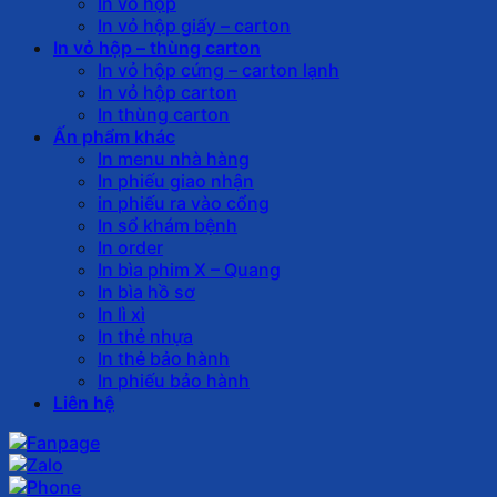
In vỏ hộp
In vỏ hộp giấy – carton
In vỏ hộp – thùng carton
In vỏ hộp cứng – carton lạnh
In vỏ hộp carton
In thùng carton
Ấn phẩm khác
In menu nhà hàng
In phiếu giao nhận
in phiếu ra vào cổng
In sổ khám bệnh
In order
In bìa phim X – Quang
In bìa hồ sơ
In lì xì
In thẻ nhựa
In thẻ bảo hành
In phiếu bảo hành
Liên hệ