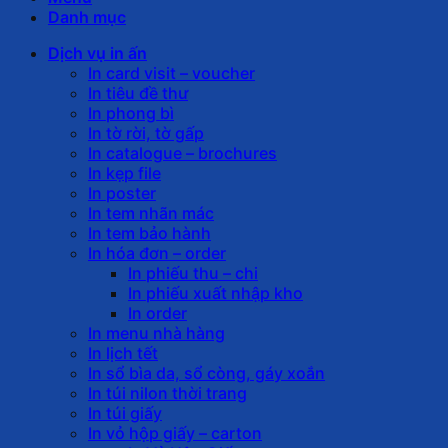
Danh mục
Dịch vụ in ấn
In card visit – voucher
In tiêu đề thư
In phong bì
In tờ rời, tờ gấp
In catalogue – brochures
In kẹp file
In poster
In tem nhãn mác
In tem bảo hành
In hóa đơn – order
In phiếu thu – chi
In phiếu xuất nhập kho
In order
In menu nhà hàng
In lịch tết
In sổ bìa da, sổ còng, gáy xoắn
In túi nilon thời trang
In túi giấy
In vỏ hộp giấy – carton