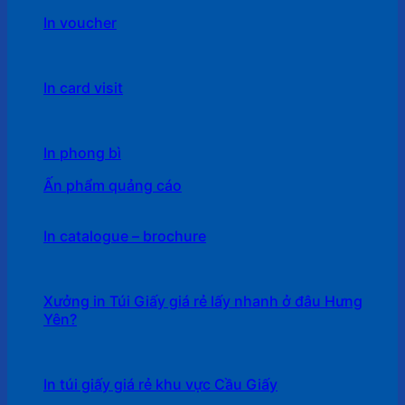
In voucher
In card visit
In phong bì
Ấn phẩm quảng cáo
In catalogue – brochure
Xưởng in Túi Giấy giá rẻ lấy nhanh ở đâu Hưng
Yên?
In túi giấy giá rẻ khu vực Cầu Giấy