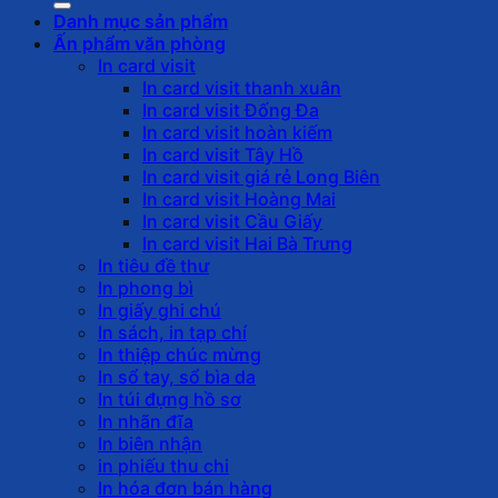
Danh mục sản phẩm
Ấn phẩm văn phòng
In card visit
In card visit thanh xuân
In card visit Đống Đa
In card visit hoàn kiếm
In card visit Tây Hồ
In card visit giá rẻ Long Biên
In card visit Hoàng Mai
In card visit Cầu Giấy
In card visit Hai Bà Trưng
In tiêu đề thư
In phong bì
In giấy ghi chú
In sách, in tạp chí
In thiệp chúc mừng
In sổ tay, sổ bìa da
In túi đựng hồ sơ
In nhãn đĩa
In biên nhận
in phiếu thu chi
In hóa đơn bán hàng