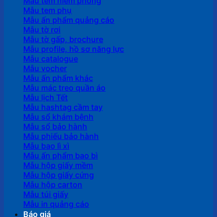
Mẫu tem niêm phong
Mẫu tem phụ
Mẫu ấn phẩm quảng cáo
Mẫu tờ rơi
Mẫu tờ gấp, brochure
Mẫu profile, hồ sơ năng lực
Mẫu catalogue
Mẫu vocher
Mẫu ấn phẩm khác
Mẫu mác treo quần áo
Mẫu lịch Tết
Mẫu hashtag cầm tay
Mẫu sổ khám bệnh
Mẫu sổ bảo hành
Mẫu phiếu bảo hành
Mẫu bao lì xì
Mẫu ấn phẩm bao bì
Mẫu hộp giấy mềm
Mẫu hộp giấy cứng
Mẫu hộp carton
Mẫu túi giấy
Mẫu in quảng cáo
Báo giá