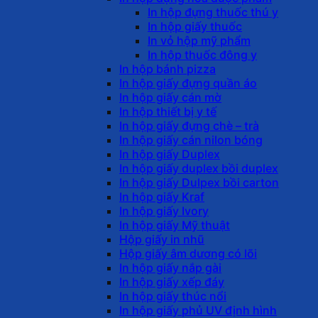
In hộp đựng thuốc thú y
In hộp giấy thuốc
In vỏ hộp mỹ phẩm
In hộp thuốc đông y
In hộp bánh pizza
In hộp giấy đựng quần áo
In hộp giấy cán mờ
In hộp thiết bị y tế
In hộp giấy đựng chè – trà
In hộp giấy cán nilon bóng
In hộp giấy Duplex
In hộp giấy duplex bồi duplex
In hộp giấy Dulpex bồi carton
In hộp giấy Kraf
In hộp giấy Ivory
In hộp giấy Mỹ thuật
Hộp giấy in nhũ
Hộp giấy âm dương có lõi
In hộp giấy nắp gài
In hộp giấy xếp đáy
In hộp giấy thúc nổi
In hộp giấy phủ UV định hình