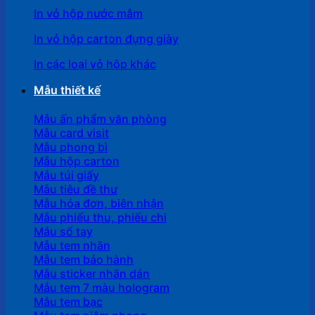
In vỏ hộp nước mắm
In vỏ hộp carton đựng giày
In các loại vỏ hộp khác
Mẫu thiết kế
Mẫu ấn phẩm văn phòng
Mẫu card visit
Mẫu phong bì
Mẫu hộp carton
Mẫu túi giấy
Mẫu tiêu đề thư
Mẫu hóa đơn, biên nhận
Mẫu phiếu thu, phiếu chi
Mẫu sổ tay
Mẫu tem nhãn
Mẫu tem bảo hành
Mẫu sticker nhãn dán
Mẫu tem 7 màu hologram
Mẫu tem bạc