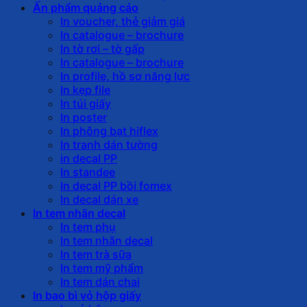
Ấn phẩm quảng cáo
In voucher, thẻ giảm giá
In catalogue – brochure
In tờ rơi – tờ gấp
In catalogue – brochure
In profile, hồ sơ năng lực
In kẹp file
In túi giấy
In poster
In phông bạt hiflex
In tranh dán tường
in decal PP
In standee
In decal PP bồi fomex
In decal dán xe
In tem nhãn decal
In tem phụ
In tem nhãn decal
In tem trà sữa
In tem mỹ phẩm
In tem dán chai
In bao bì vỏ hộp giấy