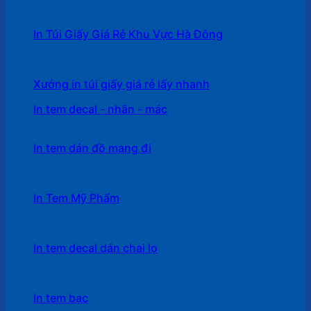
In Túi Giấy Giá Rẻ Khu Vực Hà Đông
Xưởng in túi giấy giá rẻ lấy nhanh
In tem decal - nhãn - mác
In tem dán đồ mang đi
In Tem Mỹ Phẩm
In tem decal dán chai lọ
In tem bạc