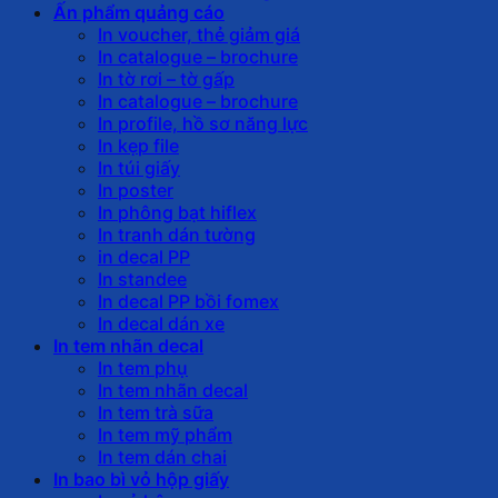
Ấn phẩm quảng cáo
In voucher, thẻ giảm giá
In catalogue – brochure
In tờ rơi – tờ gấp
In catalogue – brochure
In profile, hồ sơ năng lực
In kẹp file
In túi giấy
In poster
In phông bạt hiflex
In tranh dán tường
in decal PP
In standee
In decal PP bồi fomex
In decal dán xe
In tem nhãn decal
In tem phụ
In tem nhãn decal
In tem trà sữa
In tem mỹ phẩm
In tem dán chai
In bao bì vỏ hộp giấy