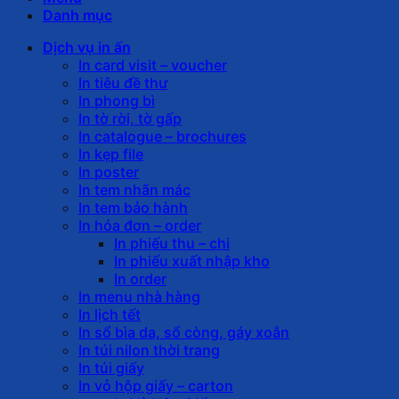
Danh mục
Dịch vụ in ấn
In card visit – voucher
In tiêu đề thư
In phong bì
In tờ rời, tờ gấp
In catalogue – brochures
In kẹp file
In poster
In tem nhãn mác
In tem bảo hành
In hóa đơn – order
In phiếu thu – chi
In phiếu xuất nhập kho
In order
In menu nhà hàng
In lịch tết
In sổ bìa da, sổ còng, gáy xoắn
In túi nilon thời trang
In túi giấy
In vỏ hộp giấy – carton