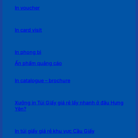
In voucher
In card visit
In phong bì
Ấn phẩm quảng cáo
In catalogue – brochure
Xưởng in Túi Giấy giá rẻ lấy nhanh ở đâu Hưng
Yên?
In túi giấy giá rẻ khu vực Cầu Giấy