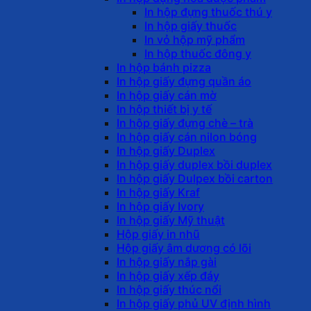
In hộp đựng thuốc thú y
In hộp giấy thuốc
In vỏ hộp mỹ phẩm
In hộp thuốc đông y
In hộp bánh pizza
In hộp giấy đựng quần áo
In hộp giấy cán mờ
In hộp thiết bị y tế
In hộp giấy đựng chè – trà
In hộp giấy cán nilon bóng
In hộp giấy Duplex
In hộp giấy duplex bồi duplex
In hộp giấy Dulpex bồi carton
In hộp giấy Kraf
In hộp giấy Ivory
In hộp giấy Mỹ thuật
Hộp giấy in nhũ
Hộp giấy âm dương có lõi
In hộp giấy nắp gài
In hộp giấy xếp đáy
In hộp giấy thúc nổi
In hộp giấy phủ UV định hình