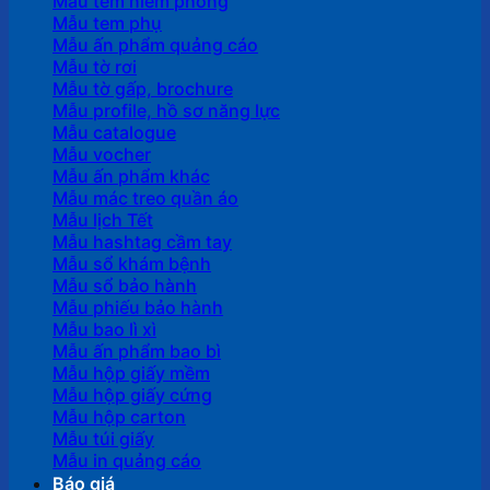
Mẫu tem niêm phong
Mẫu tem phụ
Mẫu ấn phẩm quảng cáo
Mẫu tờ rơi
Mẫu tờ gấp, brochure
Mẫu profile, hồ sơ năng lực
Mẫu catalogue
Mẫu vocher
Mẫu ấn phẩm khác
Mẫu mác treo quần áo
Mẫu lịch Tết
Mẫu hashtag cầm tay
Mẫu sổ khám bệnh
Mẫu sổ bảo hành
Mẫu phiếu bảo hành
Mẫu bao lì xì
Mẫu ấn phẩm bao bì
Mẫu hộp giấy mềm
Mẫu hộp giấy cứng
Mẫu hộp carton
Mẫu túi giấy
Mẫu in quảng cáo
Báo giá