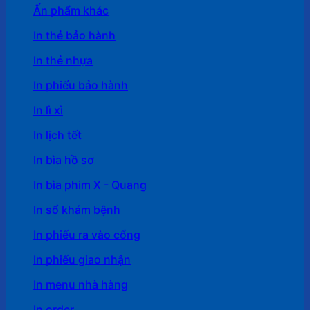
Ấn phẩm khác
In thẻ bảo hành
In thẻ nhựa
In phiếu bảo hành
In lì xì
In lịch tết
In bìa hồ sơ
In bìa phim X - Quang
In sổ khám bệnh
In phiếu ra vào cổng
In phiếu giao nhận
In menu nhà hàng
In order