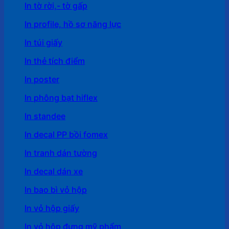
In tờ rời,- tờ gấp
In profile, hồ sơ năng lực
In túi giấy
In thẻ tích điểm
In poster
In phông bạt hiflex
In standee
In decal PP bồi fomex
In tranh dán tường
In decal dán xe
In bao bì vỏ hộp
In vỏ hộp giấy
In vỏ hộp đựng mỹ phẩm