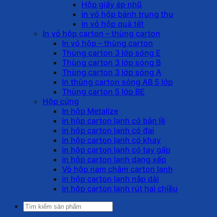
Hộp giấy ép nhũ
in vỏ hộp bánh trung thu
in vỏ hộp quà tết
In vỏ hộp carton – thùng carton
In vỏ hộp – thùng carton
Thùng carton 3 lớp sóng E
Thùng carton 3 lớp sóng B
Thùng carton 3 lớp sóng A
In thùng carton sóng AB 5 lớp
Thùng carton 5 lớp BE
Hộp cứng
In hộp Metalize
in hộp carton lạnh có bản lề
in hộp carton lạnh có đai
in hộp carton lạnh có khay
in hộp carton lạnh có tay gấp
in hộp carton lạnh dạng xếp
Vỏ hộp nam châm carton lạnh
in hộp carton lạnh nắp dài
in hộp carton lạnh rút hai chiều
Tìm
kiếm: