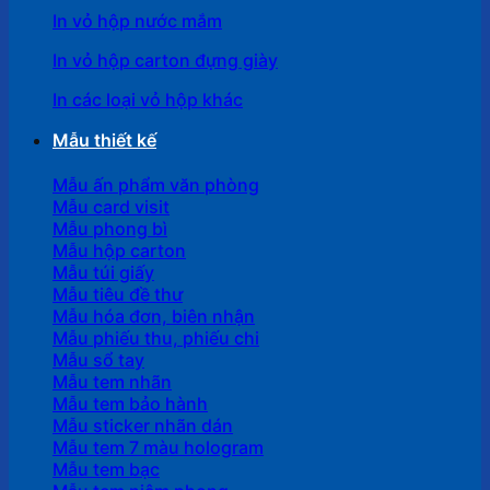
In vỏ hộp nước mắm
In vỏ hộp carton đựng giày
In các loại vỏ hộp khác
Mẫu thiết kế
Mẫu ấn phẩm văn phòng
Mẫu card visit
Mẫu phong bì
Mẫu hộp carton
Mẫu túi giấy
Mẫu tiêu đề thư
Mẫu hóa đơn, biên nhận
Mẫu phiếu thu, phiếu chi
Mẫu sổ tay
Mẫu tem nhãn
Mẫu tem bảo hành
Mẫu sticker nhãn dán
Mẫu tem 7 màu hologram
Mẫu tem bạc