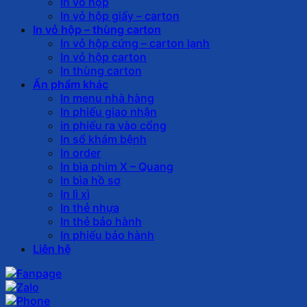
In vỏ hộp
In vỏ hộp giấy – carton
In vỏ hộp – thùng carton
In vỏ hộp cứng – carton lạnh
In vỏ hộp carton
In thùng carton
Ấn phẩm khác
In menu nhà hàng
In phiếu giao nhận
in phiếu ra vào cổng
In sổ khám bệnh
In order
In bìa phim X – Quang
In bìa hồ sơ
In lì xì
In thẻ nhựa
In thẻ bảo hành
In phiếu bảo hành
Liên hệ