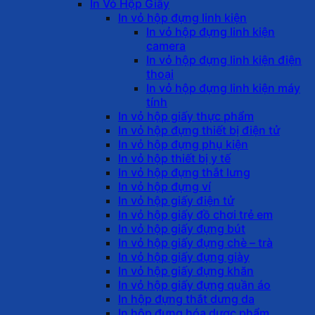
In Vỏ Hộp Giấy
In vỏ hộp đựng linh kiện
In vỏ hộp đựng linh kiện
camera
In vỏ hộp đựng linh kiện điện
thoại
In vỏ hộp đựng linh kiện máy
tính
In vỏ hộp giấy thực phẩm
In vỏ hộp đựng thiết bị điện tử
In vỏ hộp đựng phụ kiện
In vỏ hộp thiết bị y tế
In vỏ hộp đựng thắt lưng
In vỏ hộp đựng ví
In vỏ hộp giấy điện tử
In vỏ hộp giấy đồ chơi trẻ em
In vỏ hộp giấy đựng bút
In vỏ hộp giấy đựng chè – trà
In vỏ hộp giấy đựng giày
In vỏ hộp giấy đựng khăn
In vỏ hộp giấy đựng quần áo
In hộp đựng thắt dưng da
In hộp đựng hóa dược phẩm