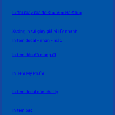
In Túi Giấy Giá Rẻ Khu Vực Hà Đông
Xưởng in túi giấy giá rẻ lấy nhanh
In tem decal - nhãn - mác
In tem dán đồ mang đi
In Tem Mỹ Phẩm
In tem decal dán chai lọ
In tem bạc