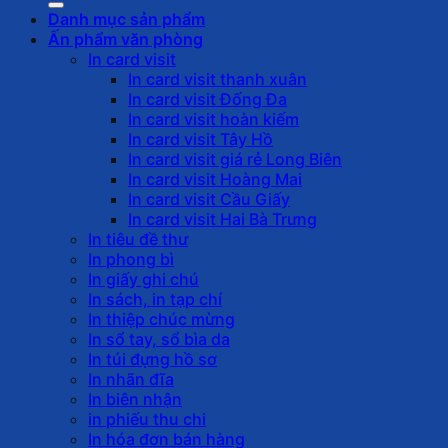
Danh mục sản phẩm
Ấn phẩm văn phòng
In card visit
In card visit thanh xuân
In card visit Đống Đa
In card visit hoàn kiếm
In card visit Tây Hồ
In card visit giá rẻ Long Biên
In card visit Hoàng Mai
In card visit Cầu Giấy
In card visit Hai Bà Trưng
In tiêu đề thư
In phong bì
In giấy ghi chú
In sách, in tạp chí
In thiệp chúc mừng
In sổ tay, sổ bìa da
In túi đựng hồ sơ
In nhãn đĩa
In biên nhận
in phiếu thu chi
In hóa đơn bán hàng