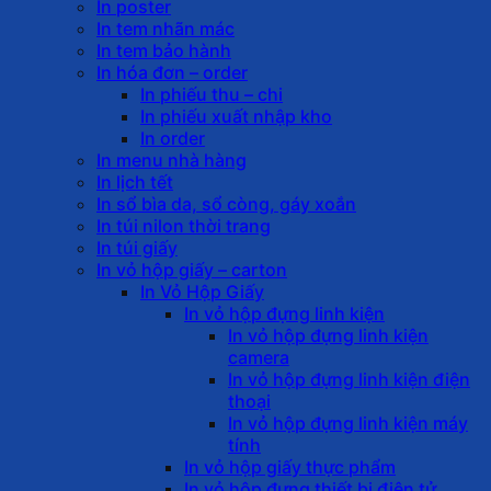
In poster
In tem nhãn mác
In tem bảo hành
In hóa đơn – order
In phiếu thu – chi
In phiếu xuất nhập kho
In order
In menu nhà hàng
In lịch tết
In sổ bìa da, sổ còng, gáy xoắn
In túi nilon thời trang
In túi giấy
In vỏ hộp giấy – carton
In Vỏ Hộp Giấy
In vỏ hộp đựng linh kiện
In vỏ hộp đựng linh kiện
camera
In vỏ hộp đựng linh kiện điện
thoại
In vỏ hộp đựng linh kiện máy
tính
In vỏ hộp giấy thực phẩm
In vỏ hộp đựng thiết bị điện tử