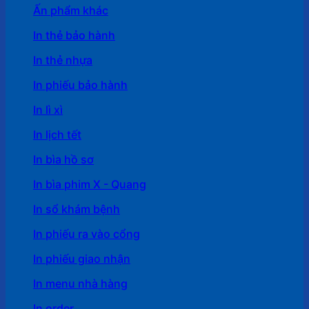
Ấn phẩm khác
In thẻ bảo hành
In thẻ nhựa
In phiếu bảo hành
In lì xì
In lịch tết
In bìa hồ sơ
In bìa phim X - Quang
In sổ khám bệnh
In phiếu ra vào cổng
In phiếu giao nhận
In menu nhà hàng
In order