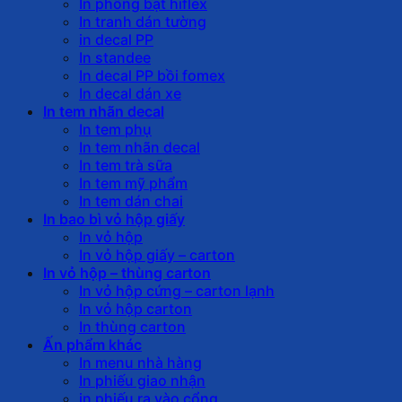
In phông bạt hiflex
In tranh dán tường
in decal PP
In standee
In decal PP bồi fomex
In decal dán xe
In tem nhãn decal
In tem phụ
In tem nhãn decal
In tem trà sữa
In tem mỹ phẩm
In tem dán chai
In bao bì vỏ hộp giấy
In vỏ hộp
In vỏ hộp giấy – carton
In vỏ hộp – thùng carton
In vỏ hộp cứng – carton lạnh
In vỏ hộp carton
In thùng carton
Ấn phẩm khác
In menu nhà hàng
In phiếu giao nhận
in phiếu ra vào cổng