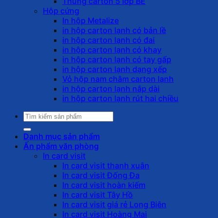
Thùng carton 5 lớp BE
Hộp cứng
In hộp Metalize
in hộp carton lạnh có bản lề
in hộp carton lạnh có đai
in hộp carton lạnh có khay
in hộp carton lạnh có tay gấp
in hộp carton lạnh dạng xếp
Vỏ hộp nam châm carton lạnh
in hộp carton lạnh nắp dài
in hộp carton lạnh rút hai chiều
Tìm
kiếm:
Danh mục sản phẩm
Ấn phẩm văn phòng
In card visit
In card visit thanh xuân
In card visit Đống Đa
In card visit hoàn kiếm
In card visit Tây Hồ
In card visit giá rẻ Long Biên
In card visit Hoàng Mai