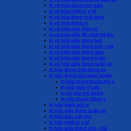
In vỏ hộp đựng phụ kiện
In vỏ hộp thiết bị y tế
In vỏ hộp đựng thắt lưng
In vỏ hộp đựng ví
In vỏ hộp giấy điện tử
In vỏ hộp giấy đồ chơi trẻ em
In vỏ hộp giấy đựng bút
In vỏ hộp giấy đựng chè – trà
In vỏ hộp giấy đựng giày
In vỏ hộp giấy đựng khăn
In vỏ hộp giấy đựng quần áo
In hộp đựng thắt dưng da
In hộp đựng hóa dược phẩm
In hộp đựng thuốc thú y
In hộp giấy thuốc
In vỏ hộp mỹ phẩm
In hộp thuốc đông y
In hộp bánh pizza
In hộp giấy đựng quần áo
In hộp giấy cán mờ
In hộp thiết bị y tế
In hộp giấy đựng chè – trà