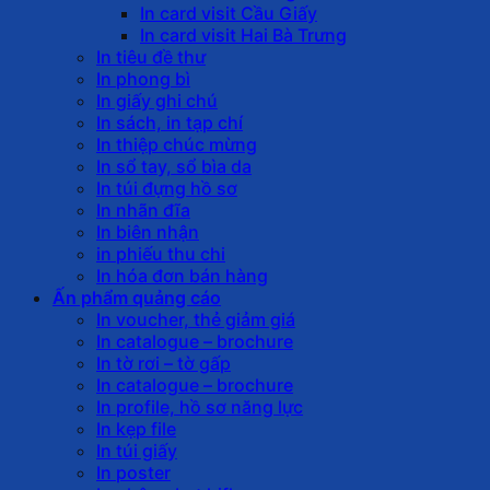
In card visit Cầu Giấy
In card visit Hai Bà Trưng
In tiêu đề thư
In phong bì
In giấy ghi chú
In sách, in tạp chí
In thiệp chúc mừng
In sổ tay, sổ bìa da
In túi đựng hồ sơ
In nhãn đĩa
In biên nhận
in phiếu thu chi
In hóa đơn bán hàng
Ấn phẩm quảng cáo
In voucher, thẻ giảm giá
In catalogue – brochure
In tờ rơi – tờ gấp
In catalogue – brochure
In profile, hồ sơ năng lực
In kẹp file
In túi giấy
In poster