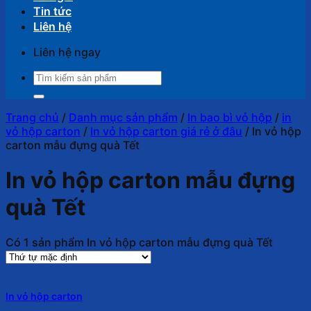
Tin tức
Liên hệ
Liên hệ ngay
Tìm
kiếm:
Trang chủ
/
Danh mục sản phẩm
/
In bao bì vỏ hộp
/
in
vỏ hộp carton
/
In vỏ hộp carton giá rẻ ở đâu
/
In vỏ hộp
carton mẫu đựng quà Tết
In vỏ hộp carton mẫu đựng
quà Tết
Có 1 sản phẩm In vỏ hộp carton mẫu đựng quà Tết
In vỏ hộp carton