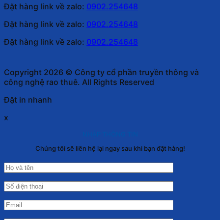
Đặt hàng link về zalo:
0902.254648
Đặt hàng link về zalo:
0902.254648
Đặt hàng link về zalo:
0902.254648
Copyright 2026 © Công ty cổ phần truyền thông và
công nghệ rao thuê. All Rights Reserved
Đặt in nhanh
x
NHẬP THÔNG TIN
Chúng tôi sẽ liên hệ lại ngay sau khi bạn đặt hàng!