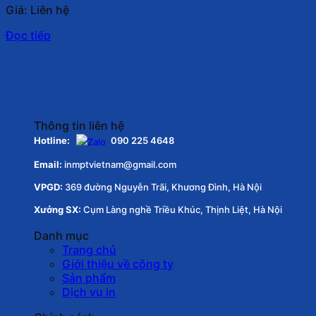
Giá: Liên hệ
Đọc tiếp
Thông tin liên hệ
Hotline:
090 225 4648
Email:
inmptvietnam@gmail.com
VPGD:
369 đường Nguyễn Trãi, Khương Đình, Hà Nội
Xưởng SX:
Cụm Làng nghề Triều Khúc, Thịnh Liệt, Hà Nội
Danh mục
Trang chủ
Giới thiệu về công ty
Sản phẩm
Dịch vụ in