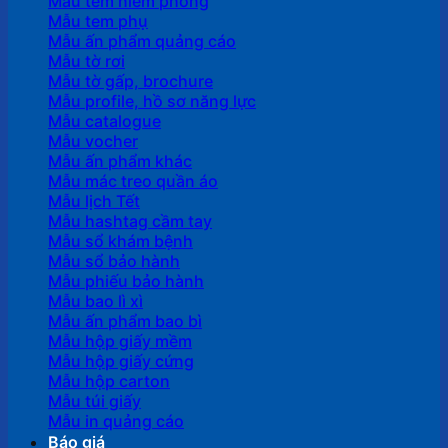
Mẫu tem niêm phong
Mẫu tem phụ
Mẫu ấn phẩm quảng cáo
Mẫu tờ rơi
Mẫu tờ gấp, brochure
Mẫu profile, hồ sơ năng lực
Mẫu catalogue
Mẫu vocher
Mẫu ấn phẩm khác
Mẫu mác treo quần áo
Mẫu lịch Tết
Mẫu hashtag cầm tay
Mẫu sổ khám bệnh
Mẫu sổ bảo hành
Mẫu phiếu bảo hành
Mẫu bao lì xì
Mẫu ấn phẩm bao bì
Mẫu hộp giấy mềm
Mẫu hộp giấy cứng
Mẫu hộp carton
Mẫu túi giấy
Mẫu in quảng cáo
Báo giá