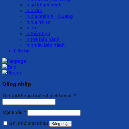
In sổ khám bệnh
In order
In bìa phim X – Quang
In bìa hồ sơ
In lì xì
In thẻ nhựa
In thẻ bảo hành
In phiếu bảo hành
Liên hệ
Đăng nhập
Tên tài khoản hoặc địa chỉ email
*
Mật khẩu
*
Ghi nhớ mật khẩu
Đăng nhập