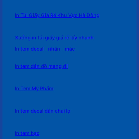
In Túi Giấy Giá Rẻ Khu Vực Hà Đông
Xưởng in túi giấy giá rẻ lấy nhanh
In tem decal - nhãn - mác
In tem dán đồ mang đi
In Tem Mỹ Phẩm
In tem decal dán chai lọ
In tem bạc