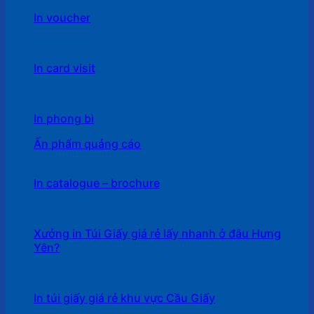
In voucher
In card visit
In phong bì
Ấn phẩm quảng cáo
In catalogue – brochure
Xưởng in Túi Giấy giá rẻ lấy nhanh ở đâu Hưng
Yên?
In túi giấy giá rẻ khu vực Cầu Giấy