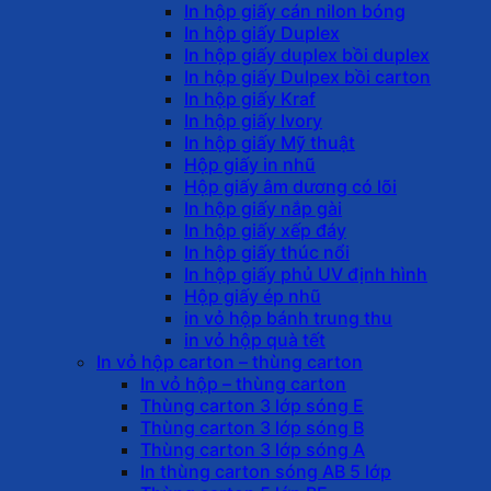
In hộp giấy cán nilon bóng
In hộp giấy Duplex
In hộp giấy duplex bồi duplex
In hộp giấy Dulpex bồi carton
In hộp giấy Kraf
In hộp giấy Ivory
In hộp giấy Mỹ thuật
Hộp giấy in nhũ
Hộp giấy âm dương có lõi
In hộp giấy nắp gài
In hộp giấy xếp đáy
In hộp giấy thúc nổi
In hộp giấy phủ UV định hình
Hộp giấy ép nhũ
in vỏ hộp bánh trung thu
in vỏ hộp quà tết
In vỏ hộp carton – thùng carton
In vỏ hộp – thùng carton
Thùng carton 3 lớp sóng E
Thùng carton 3 lớp sóng B
Thùng carton 3 lớp sóng A
In thùng carton sóng AB 5 lớp