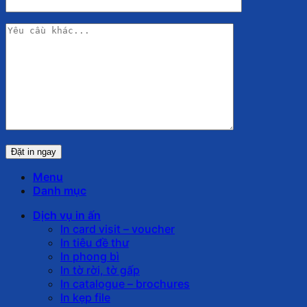
Menu
Danh mục
Dịch vụ in ấn
In card visit – voucher
In tiêu đề thư
In phong bì
In tờ rời, tờ gấp
In catalogue – brochures
In kẹp file