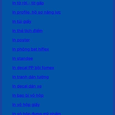
In tờ rời,- tờ gấp
In profile, hồ sơ năng lực
In túi giấy
In thẻ tích điểm
In poster
In phông bạt hiflex
In standee
In decal PP bồi fomex
In tranh dán tường
In decal dán xe
In bao bì vỏ hộp
In vỏ hộp giấy
In vỏ hộp đựng mỹ phẩm