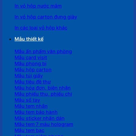
In vỏ hộp nước mắm
In vỏ hộp carton đựng giày
In các loại vỏ hộp khác
Mẫu thiết kế
Mẫu ấn phẩm văn phòng
Mẫu card visit
Mẫu phong bì
Mẫu hộp carton
Mẫu túi giấy
Mẫu tiêu đề thư
Mẫu hóa đơn, biên nhận
Mẫu phiếu thu, phiếu chi
Mẫu sổ tay
Mẫu tem nhãn
Mẫu tem bảo hành
Mẫu sticker nhãn dán
Mẫu tem 7 màu hologram
Mẫu tem bạc