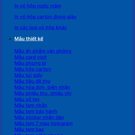
In vỏ hộp nước mắm
In vỏ hộp carton đựng giày
In các loại vỏ hộp khác
Mẫu thiết kế
Mẫu ấn phẩm văn phòng
Mẫu card visit
Mẫu phong bì
Mẫu hộp carton
Mẫu túi giấy
Mẫu tiêu đề thư
Mẫu hóa đơn, biên nhận
Mẫu phiếu thu, phiếu chi
Mẫu sổ tay
Mẫu tem nhãn
Mẫu tem bảo hành
Mẫu sticker nhãn dán
Mẫu tem 7 màu hologram
Mẫu tem bạc