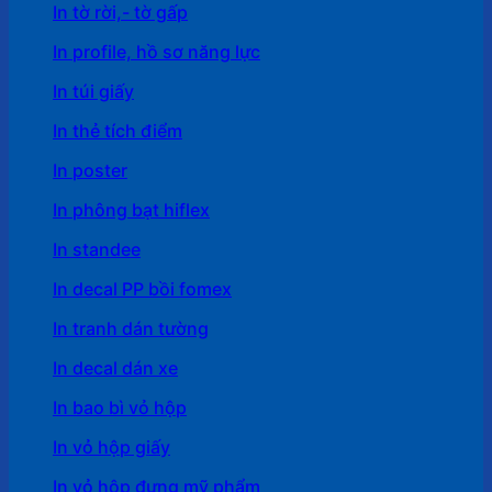
In tờ rời,- tờ gấp
In profile, hồ sơ năng lực
In túi giấy
In thẻ tích điểm
In poster
In phông bạt hiflex
In standee
In decal PP bồi fomex
In tranh dán tường
In decal dán xe
In bao bì vỏ hộp
In vỏ hộp giấy
In vỏ hộp đựng mỹ phẩm