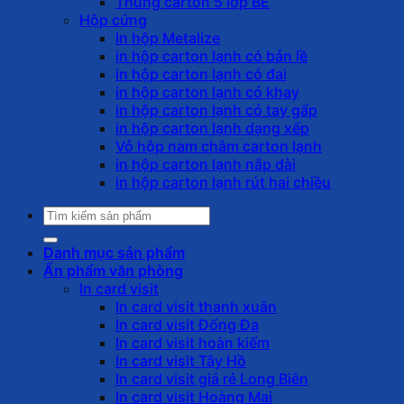
Thùng carton 5 lớp BE
Hộp cứng
In hộp Metalize
in hộp carton lạnh có bản lề
in hộp carton lạnh có đai
in hộp carton lạnh có khay
in hộp carton lạnh có tay gấp
in hộp carton lạnh dạng xếp
Vỏ hộp nam châm carton lạnh
in hộp carton lạnh nắp dài
in hộp carton lạnh rút hai chiều
Tìm
kiếm:
Danh mục sản phẩm
Ấn phẩm văn phòng
In card visit
In card visit thanh xuân
In card visit Đống Đa
In card visit hoàn kiếm
In card visit Tây Hồ
In card visit giá rẻ Long Biên
In card visit Hoàng Mai