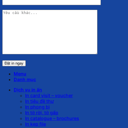
Menu
Danh mục
Dịch vụ in ấn
In card visit – voucher
In tiêu đề thư
In phong bì
In tờ rời, tờ gấp
In catalogue – brochures
In kẹp file