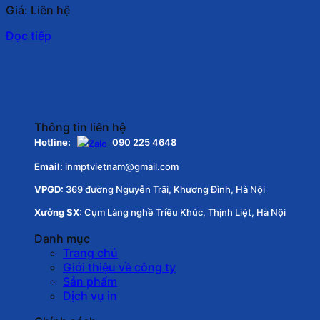
Giá: Liên hệ
Đọc tiếp
Thông tin liên hệ
Hotline:
090 225 4648
Email:
inmptvietnam@gmail.com
VPGD:
369 đường Nguyễn Trãi, Khương Đình, Hà Nội
Xưởng SX:
Cụm Làng nghề Triều Khúc, Thịnh Liệt, Hà Nội
Danh mục
Trang chủ
Giới thiệu về công ty
Sản phẩm
Dịch vụ in