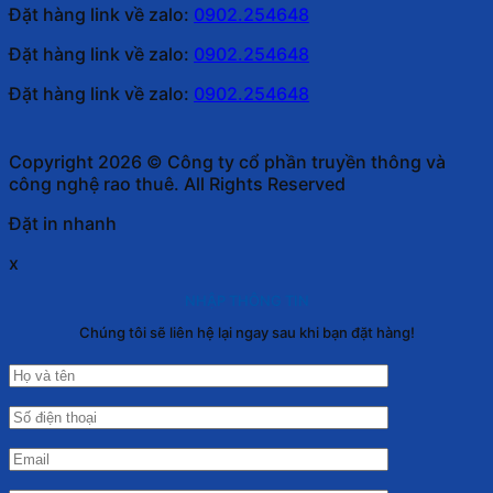
Đặt hàng link về zalo:
0902.254648
Đặt hàng link về zalo:
0902.254648
Đặt hàng link về zalo:
0902.254648
Copyright 2026 © Công ty cổ phần truyền thông và
công nghệ rao thuê. All Rights Reserved
Đặt in nhanh
x
NHẬP THÔNG TIN
Chúng tôi sẽ liên hệ lại ngay sau khi bạn đặt hàng!