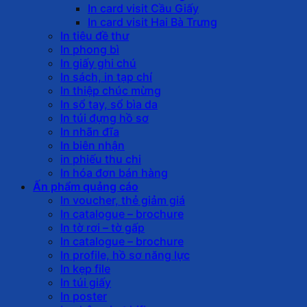
In card visit Cầu Giấy
In card visit Hai Bà Trưng
In tiêu đề thư
In phong bì
In giấy ghi chú
In sách, in tạp chí
In thiệp chúc mừng
In sổ tay, sổ bìa da
In túi đựng hồ sơ
In nhãn đĩa
In biên nhận
in phiếu thu chi
In hóa đơn bán hàng
Ấn phẩm quảng cáo
In voucher, thẻ giảm giá
In catalogue – brochure
In tờ rơi – tờ gấp
In catalogue – brochure
In profile, hồ sơ năng lực
In kẹp file
In túi giấy
In poster