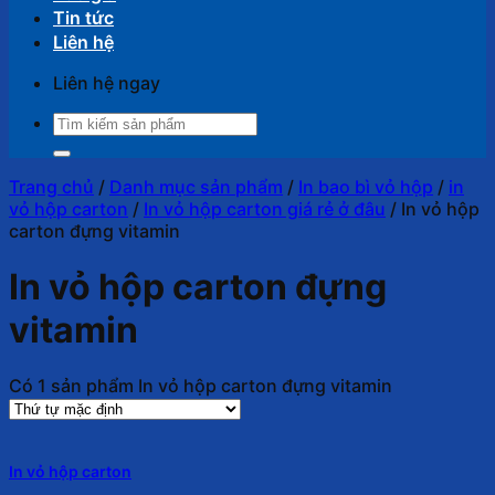
Tin tức
Liên hệ
Liên hệ ngay
Tìm
kiếm:
Trang chủ
/
Danh mục sản phẩm
/
In bao bì vỏ hộp
/
in
vỏ hộp carton
/
In vỏ hộp carton giá rẻ ở đâu
/
In vỏ hộp
carton đựng vitamin
In vỏ hộp carton đựng
vitamin
Có 1 sản phẩm In vỏ hộp carton đựng vitamin
In vỏ hộp carton