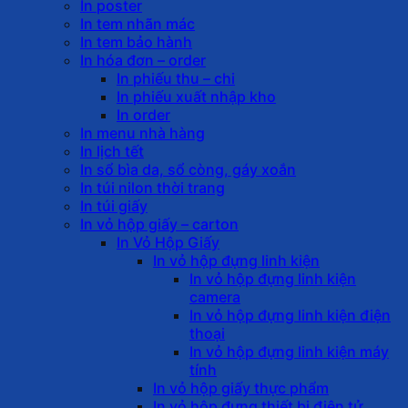
In poster
In tem nhãn mác
In tem bảo hành
In hóa đơn – order
In phiếu thu – chi
In phiếu xuất nhập kho
In order
In menu nhà hàng
In lịch tết
In sổ bìa da, sổ còng, gáy xoắn
In túi nilon thời trang
In túi giấy
In vỏ hộp giấy – carton
In Vỏ Hộp Giấy
In vỏ hộp đựng linh kiện
In vỏ hộp đựng linh kiện
camera
In vỏ hộp đựng linh kiện điện
thoại
In vỏ hộp đựng linh kiện máy
tính
In vỏ hộp giấy thực phẩm
In vỏ hộp đựng thiết bị điện tử