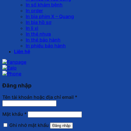
In sổ khám bệnh
In order
In bìa phim X – Quang
In bìa hồ sơ
In lì xì
In thẻ nhựa
In thẻ bảo hành
In phiếu bảo hành
Liên hệ
Đăng nhập
Tên tài khoản hoặc địa chỉ email
*
Mật khẩu
*
Ghi nhớ mật khẩu
Đăng nhập