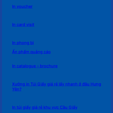
In voucher
In card visit
In phong bì
Ấn phẩm quảng cáo
In catalogue – brochure
Xưởng in Túi Giấy giá rẻ lấy nhanh ở đâu Hưng
Yên?
In túi giấy giá rẻ khu vực Cầu Giấy