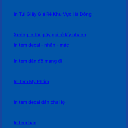
In Túi Giấy Giá Rẻ Khu Vực Hà Đông
Xưởng in túi giấy giá rẻ lấy nhanh
In tem decal - nhãn - mác
In tem dán đồ mang đi
In Tem Mỹ Phẩm
In tem decal dán chai lọ
In tem bạc