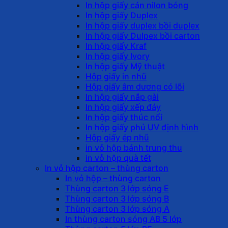
In hộp giấy cán nilon bóng
In hộp giấy Duplex
In hộp giấy duplex bồi duplex
In hộp giấy Dulpex bồi carton
In hộp giấy Kraf
In hộp giấy Ivory
In hộp giấy Mỹ thuật
Hộp giấy in nhũ
Hộp giấy âm dương có lõi
In hộp giấy nắp gài
In hộp giấy xếp đáy
In hộp giấy thúc nổi
In hộp giấy phủ UV định hình
Hộp giấy ép nhũ
in vỏ hộp bánh trung thu
in vỏ hộp quà tết
In vỏ hộp carton – thùng carton
In vỏ hộp – thùng carton
Thùng carton 3 lớp sóng E
Thùng carton 3 lớp sóng B
Thùng carton 3 lớp sóng A
In thùng carton sóng AB 5 lớp