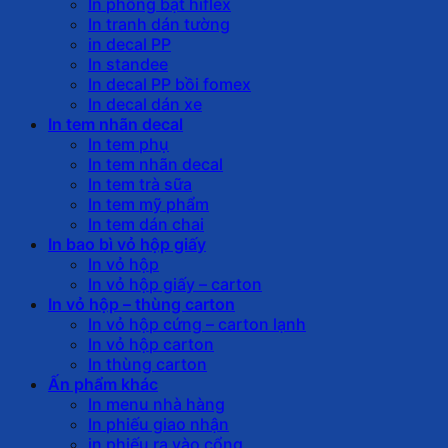
In phông bạt hiflex
In tranh dán tường
in decal PP
In standee
In decal PP bồi fomex
In decal dán xe
In tem nhãn decal
In tem phụ
In tem nhãn decal
In tem trà sữa
In tem mỹ phẩm
In tem dán chai
In bao bì vỏ hộp giấy
In vỏ hộp
In vỏ hộp giấy – carton
In vỏ hộp – thùng carton
In vỏ hộp cứng – carton lạnh
In vỏ hộp carton
In thùng carton
Ấn phẩm khác
In menu nhà hàng
In phiếu giao nhận
in phiếu ra vào cổng