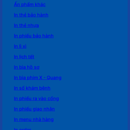
Ấn phẩm khác
In thẻ bảo hành
In thẻ nhựa
In phiếu bảo hành
In lì xì
In lịch tết
In bìa hồ sơ
In bìa phim X - Quang
In sổ khám bệnh
In phiếu ra vào cổng
In phiếu giao nhận
In menu nhà hàng
In order