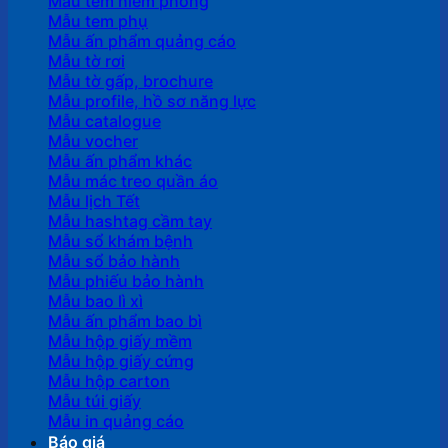
Mẫu tem niêm phong
Mẫu tem phụ
Mẫu ấn phẩm quảng cáo
Mẫu tờ rơi
Mẫu tờ gấp, brochure
Mẫu profile, hồ sơ năng lực
Mẫu catalogue
Mẫu vocher
Mẫu ấn phẩm khác
Mẫu mác treo quần áo
Mẫu lịch Tết
Mẫu hashtag cầm tay
Mẫu sổ khám bệnh
Mẫu sổ bảo hành
Mẫu phiếu bảo hành
Mẫu bao lì xì
Mẫu ấn phẩm bao bì
Mẫu hộp giấy mềm
Mẫu hộp giấy cứng
Mẫu hộp carton
Mẫu túi giấy
Mẫu in quảng cáo
Báo giá