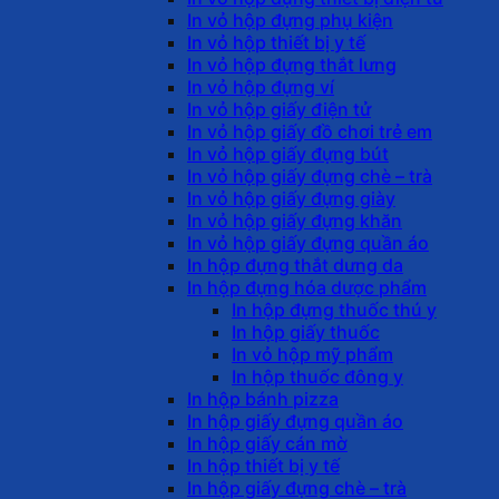
In vỏ hộp đựng phụ kiện
In vỏ hộp thiết bị y tế
In vỏ hộp đựng thắt lưng
In vỏ hộp đựng ví
In vỏ hộp giấy điện tử
In vỏ hộp giấy đồ chơi trẻ em
In vỏ hộp giấy đựng bút
In vỏ hộp giấy đựng chè – trà
In vỏ hộp giấy đựng giày
In vỏ hộp giấy đựng khăn
In vỏ hộp giấy đựng quần áo
In hộp đựng thắt dưng da
In hộp đựng hóa dược phẩm
In hộp đựng thuốc thú y
In hộp giấy thuốc
In vỏ hộp mỹ phẩm
In hộp thuốc đông y
In hộp bánh pizza
In hộp giấy đựng quần áo
In hộp giấy cán mờ
In hộp thiết bị y tế
In hộp giấy đựng chè – trà