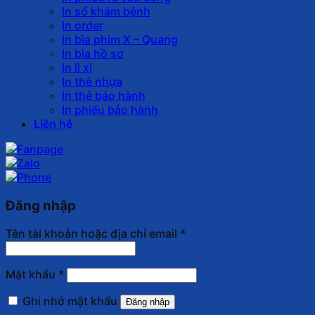
In sổ khám bệnh
In order
In bìa phim X – Quang
In bìa hồ sơ
In lì xì
In thẻ nhựa
In thẻ bảo hành
In phiếu bảo hành
Liên hệ
Đăng nhập
Tên tài khoản hoặc địa chỉ email
*
Mật khẩu
*
Ghi nhớ mật khẩu
Đăng nhập