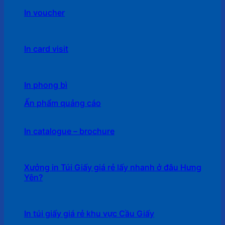
In voucher
In card visit
In phong bì
Ấn phẩm quảng cáo
In catalogue – brochure
Xưởng in Túi Giấy giá rẻ lấy nhanh ở đâu Hưng
Yên?
In túi giấy giá rẻ khu vực Cầu Giấy