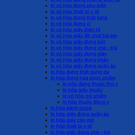
In vỏ hộp đựng phụ kiện
In vỏ hộp thiết bị y tế
In vỏ hộp đựng thắt lưng
In vỏ hộp đựng ví
In vỏ hộp giấy điện tử
In vỏ hộp giấy đồ chơi trẻ em
In vỏ hộp giấy đựng bút
In vỏ hộp giấy đựng chè – trà
In vỏ hộp giấy đựng giày
In vỏ hộp giấy đựng khăn
In vỏ hộp giấy đựng quần áo
In hộp đựng thắt dưng da
In hộp đựng hóa dược phẩm
In hộp đựng thuốc thú y
In hộp giấy thuốc
In vỏ hộp mỹ phẩm
In hộp thuốc đông y
In hộp bánh pizza
In hộp giấy đựng quần áo
In hộp giấy cán mờ
In hộp thiết bị y tế
In hộp giấy đựng chè – trà