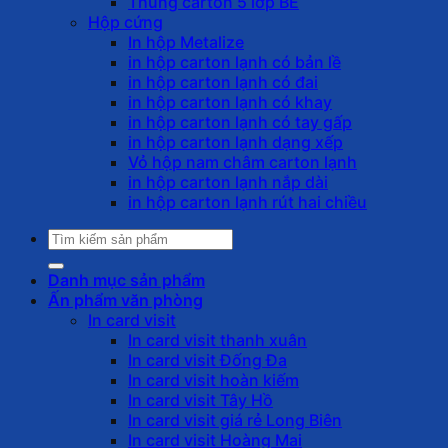
Thùng carton 5 lớp BE
Hộp cứng
In hộp Metalize
in hộp carton lạnh có bản lề
in hộp carton lạnh có đai
in hộp carton lạnh có khay
in hộp carton lạnh có tay gấp
in hộp carton lạnh dạng xếp
Vỏ hộp nam châm carton lạnh
in hộp carton lạnh nắp dài
in hộp carton lạnh rút hai chiều
Tìm
kiếm:
Danh mục sản phẩm
Ấn phẩm văn phòng
In card visit
In card visit thanh xuân
In card visit Đống Đa
In card visit hoàn kiếm
In card visit Tây Hồ
In card visit giá rẻ Long Biên
In card visit Hoàng Mai