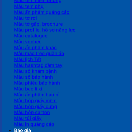
Mẫu tem niêm phong
Mẫu tem phụ
Mẫu ấn phẩm quảng cáo
Mẫu tờ rơi
Mẫu tờ gấp, brochure
Mẫu profile, hồ sơ năng lực
Mẫu catalogue
Mẫu vocher
Mẫu ấn phẩm khác
Mẫu mác treo quần áo
Mẫu lịch Tết
Mẫu hashtag cầm tay
Mẫu sổ khám bệnh
Mẫu sổ bảo hành
Mẫu phiếu bảo hành
Mẫu bao lì xì
Mẫu ấn phẩm bao bì
Mẫu hộp giấy mềm
Mẫu hộp giấy cứng
Mẫu hộp carton
Mẫu túi giấy
Mẫu in quảng cáo
Báo giá