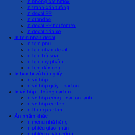
In phông bạt hiflex
In tranh dán tường
in decal PP
In standee
In decal PP bồi fomex
In decal dán xe
In tem nhãn decal
In tem phụ
In tem nhãn decal
In tem trà sữa
In tem mỹ phẩm
In tem dán chai
In bao bì vỏ hộp giấy
In vỏ hộp
In vỏ hộp giấy – carton
In vỏ hộp – thùng carton
In vỏ hộp cứng – carton lạnh
In vỏ hộp carton
In thùng carton
Ấn phẩm khác
In menu nhà hàng
In phiếu giao nhận
in phiếu ra vào cổng