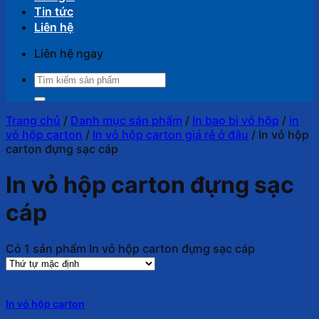
Tin tức
Liên hệ
Liên hệ ngay
Tìm
kiếm:
Trang chủ
/
Danh mục sản phẩm
/
In bao bì vỏ hộp
/
in
vỏ hộp carton
/
In vỏ hộp carton giá rẻ ở đâu
/
In vỏ hộp
carton đựng sạc cáp
In vỏ hộp carton đựng sạc
cáp
Có 1 sản phẩm In vỏ hộp carton đựng sạc cáp
In vỏ hộp carton