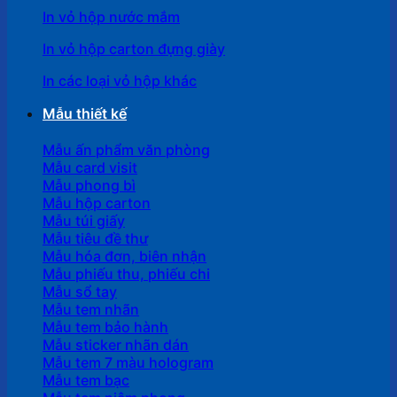
In vỏ hộp nước mắm
In vỏ hộp carton đựng giày
In các loại vỏ hộp khác
Mẫu thiết kế
Mẫu ấn phẩm văn phòng
Mẫu card visit
Mẫu phong bì
Mẫu hộp carton
Mẫu túi giấy
Mẫu tiêu đề thư
Mẫu hóa đơn, biên nhận
Mẫu phiếu thu, phiếu chi
Mẫu sổ tay
Mẫu tem nhãn
Mẫu tem bảo hành
Mẫu sticker nhãn dán
Mẫu tem 7 màu hologram
Mẫu tem bạc