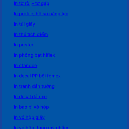
In tờ rời,- tờ gấp
In profile, hồ sơ năng lực
In túi giấy
In thẻ tích điểm
In poster
In phông bạt hiflex
In standee
In decal PP bồi fomex
In tranh dán tường
In decal dán xe
In bao bì vỏ hộp
In vỏ hộp giấy
In vỏ hộp đựng mỹ phẩm