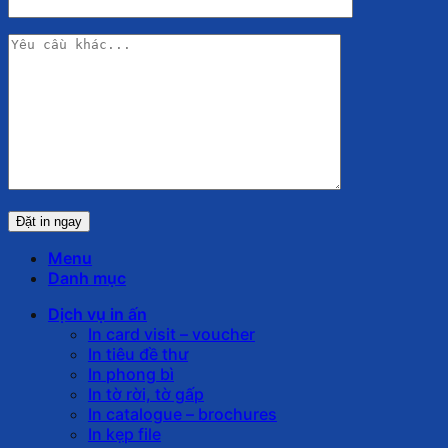
Menu
Danh mục
Dịch vụ in ấn
In card visit – voucher
In tiêu đề thư
In phong bì
In tờ rời, tờ gấp
In catalogue – brochures
In kẹp file