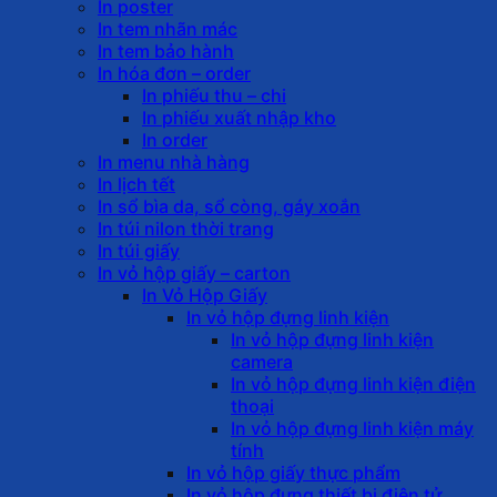
In poster
In tem nhãn mác
In tem bảo hành
In hóa đơn – order
In phiếu thu – chi
In phiếu xuất nhập kho
In order
In menu nhà hàng
In lịch tết
In sổ bìa da, sổ còng, gáy xoắn
In túi nilon thời trang
In túi giấy
In vỏ hộp giấy – carton
In Vỏ Hộp Giấy
In vỏ hộp đựng linh kiện
In vỏ hộp đựng linh kiện
camera
In vỏ hộp đựng linh kiện điện
thoại
In vỏ hộp đựng linh kiện máy
tính
In vỏ hộp giấy thực phẩm
In vỏ hộp đựng thiết bị điện tử