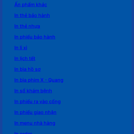
Ấn phẩm khác
In thẻ bảo hành
In thẻ nhựa
In phiếu bảo hành
In lì xì
In lịch tết
In bìa hồ sơ
In bìa phim X - Quang
In sổ khám bệnh
In phiếu ra vào cổng
In phiếu giao nhận
In menu nhà hàng
In order