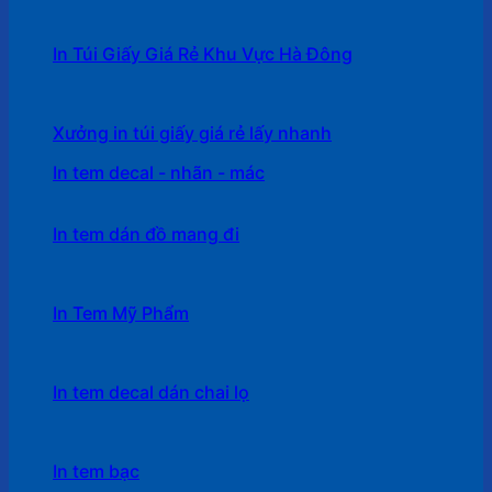
In Túi Giấy Giá Rẻ Khu Vực Hà Đông
Xưởng in túi giấy giá rẻ lấy nhanh
In tem decal - nhãn - mác
In tem dán đồ mang đi
In Tem Mỹ Phẩm
In tem decal dán chai lọ
In tem bạc