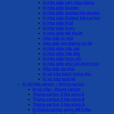
In hộp giấy cán nilon bóng
In hộp giấy Duplex
In hộp giấy duplex bồi duplex
In hộp giấy Dulpex bồi carton
In hộp giấy Kraf
In hộp giấy Ivory
In hộp giấy Mỹ thuật
Hộp giấy in nhũ
Hộp giấy âm dương có lõi
In hộp giấy nắp gài
In hộp giấy xếp đáy
In hộp giấy thúc nổi
In hộp giấy phủ UV định hình
Hộp giấy ép nhũ
in vỏ hộp bánh trung thu
in vỏ hộp quà tết
In vỏ hộp carton – thùng carton
In vỏ hộp – thùng carton
Thùng carton 3 lớp sóng E
Thùng carton 3 lớp sóng B
Thùng carton 3 lớp sóng A
In thùng carton sóng AB 5 lớp