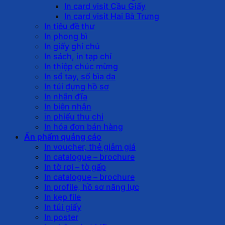
In card visit Cầu Giấy
In card visit Hai Bà Trưng
In tiêu đề thư
In phong bì
In giấy ghi chú
In sách, in tạp chí
In thiệp chúc mừng
In sổ tay, sổ bìa da
In túi đựng hồ sơ
In nhãn đĩa
In biên nhận
in phiếu thu chi
In hóa đơn bán hàng
Ấn phẩm quảng cáo
In voucher, thẻ giảm giá
In catalogue – brochure
In tờ rơi – tờ gấp
In catalogue – brochure
In profile, hồ sơ năng lực
In kẹp file
In túi giấy
In poster