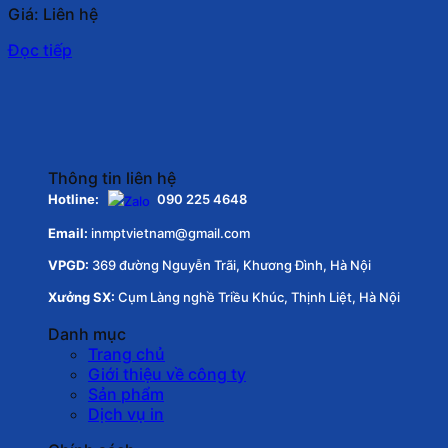
Giá: Liên hệ
Đọc tiếp
Thông tin liên hệ
Hotline:
090 225 4648
Email:
inmptvietnam@gmail.com
VPGD:
369 đường Nguyễn Trãi, Khương Đình, Hà Nội
Xưởng SX:
Cụm Làng nghề Triều Khúc, Thịnh Liệt, Hà Nội
Danh mục
Trang chủ
Giới thiệu về công ty
Sản phẩm
Dịch vụ in