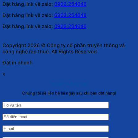
Đặt hàng link về zalo:
0902.254648
Đặt hàng link về zalo:
0902.254648
Đặt hàng link về zalo:
0902.254648
Copyright 2026 © Công ty cổ phần truyền thông và
công nghệ rao thuê. All Rights Reserved
Đặt in nhanh
x
NHẬP THÔNG TIN
Chúng tôi sẽ liên hệ lại ngay sau khi bạn đặt hàng!