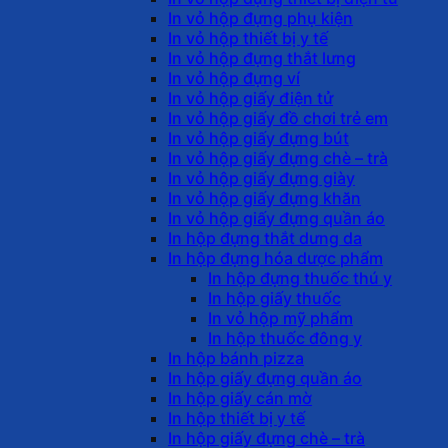
In vỏ hộp đựng phụ kiện
In vỏ hộp thiết bị y tế
In vỏ hộp đựng thắt lưng
In vỏ hộp đựng ví
In vỏ hộp giấy điện tử
In vỏ hộp giấy đồ chơi trẻ em
In vỏ hộp giấy đựng bút
In vỏ hộp giấy đựng chè – trà
In vỏ hộp giấy đựng giày
In vỏ hộp giấy đựng khăn
In vỏ hộp giấy đựng quần áo
In hộp đựng thắt dưng da
In hộp đựng hóa dược phẩm
In hộp đựng thuốc thú y
In hộp giấy thuốc
In vỏ hộp mỹ phẩm
In hộp thuốc đông y
In hộp bánh pizza
In hộp giấy đựng quần áo
In hộp giấy cán mờ
In hộp thiết bị y tế
In hộp giấy đựng chè – trà