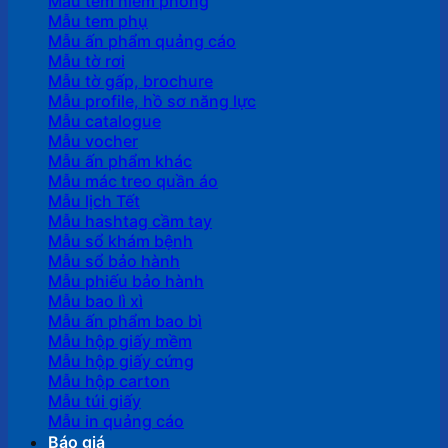
Mẫu tem niêm phong
Mẫu tem phụ
Mẫu ấn phẩm quảng cáo
Mẫu tờ rơi
Mẫu tờ gấp, brochure
Mẫu profile, hồ sơ năng lực
Mẫu catalogue
Mẫu vocher
Mẫu ấn phẩm khác
Mẫu mác treo quần áo
Mẫu lịch Tết
Mẫu hashtag cầm tay
Mẫu sổ khám bệnh
Mẫu sổ bảo hành
Mẫu phiếu bảo hành
Mẫu bao lì xì
Mẫu ấn phẩm bao bì
Mẫu hộp giấy mềm
Mẫu hộp giấy cứng
Mẫu hộp carton
Mẫu túi giấy
Mẫu in quảng cáo
Báo giá