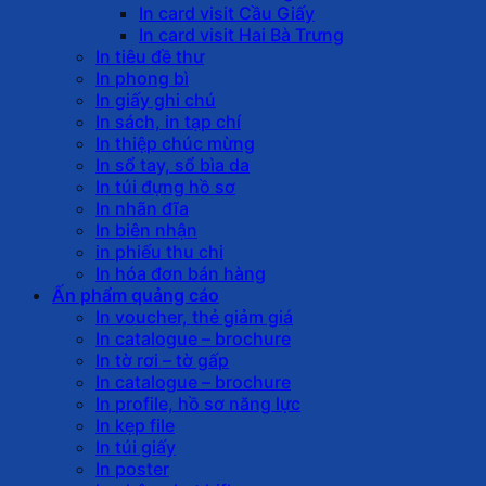
In card visit Cầu Giấy
In card visit Hai Bà Trưng
In tiêu đề thư
In phong bì
In giấy ghi chú
In sách, in tạp chí
In thiệp chúc mừng
In sổ tay, sổ bìa da
In túi đựng hồ sơ
In nhãn đĩa
In biên nhận
in phiếu thu chi
In hóa đơn bán hàng
Ấn phẩm quảng cáo
In voucher, thẻ giảm giá
In catalogue – brochure
In tờ rơi – tờ gấp
In catalogue – brochure
In profile, hồ sơ năng lực
In kẹp file
In túi giấy
In poster