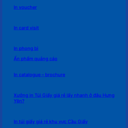
In voucher
In card visit
In phong bì
Ấn phẩm quảng cáo
In catalogue – brochure
Xưởng in Túi Giấy giá rẻ lấy nhanh ở đâu Hưng
Yên?
In túi giấy giá rẻ khu vực Cầu Giấy