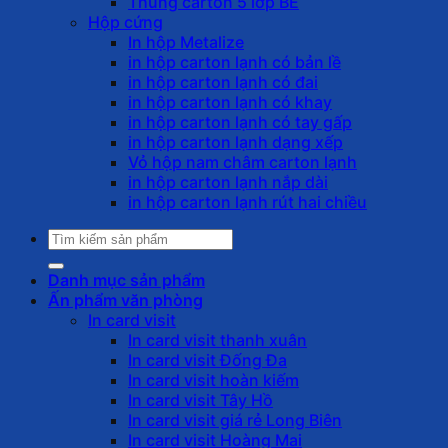
Thùng carton 5 lớp BE
Hộp cứng
In hộp Metalize
in hộp carton lạnh có bản lề
in hộp carton lạnh có đai
in hộp carton lạnh có khay
in hộp carton lạnh có tay gấp
in hộp carton lạnh dạng xếp
Vỏ hộp nam châm carton lạnh
in hộp carton lạnh nắp dài
in hộp carton lạnh rút hai chiều
Tìm
kiếm:
Danh mục sản phẩm
Ấn phẩm văn phòng
In card visit
In card visit thanh xuân
In card visit Đống Đa
In card visit hoàn kiếm
In card visit Tây Hồ
In card visit giá rẻ Long Biên
In card visit Hoàng Mai