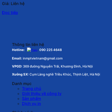
Giá: Liên hệ
Đọc tiếp
Thông tin liên hệ
Hotline:
090 225 4648
Email:
inmptvietnam@gmail.com
VPGD:
369 đường Nguyễn Trãi, Khương Đình, Hà Nội
Xưởng SX:
Cụm Làng nghề Triều Khúc, Thịnh Liệt, Hà Nội
Danh mục
Trang chủ
Giới thiệu về công ty
Sản phẩm
Dịch vụ in