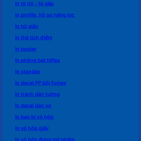
In tờ rời,- tờ gấp
In profile, hồ sơ năng lực
In túi giấy
In thẻ tích điểm
In poster
In phông bạt hiflex
In standee
In decal PP bồi fomex
In tranh dán tường
In decal dán xe
In bao bì vỏ hộp
In vỏ hộp giấy
In vỏ hộp đựng mỹ phẩm