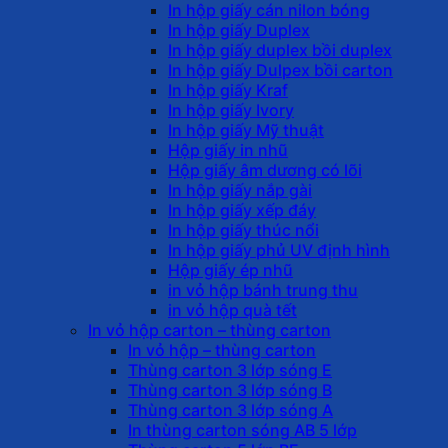
In hộp giấy cán nilon bóng
In hộp giấy Duplex
In hộp giấy duplex bồi duplex
In hộp giấy Dulpex bồi carton
In hộp giấy Kraf
In hộp giấy Ivory
In hộp giấy Mỹ thuật
Hộp giấy in nhũ
Hộp giấy âm dương có lõi
In hộp giấy nắp gài
In hộp giấy xếp đáy
In hộp giấy thúc nổi
In hộp giấy phủ UV định hình
Hộp giấy ép nhũ
in vỏ hộp bánh trung thu
in vỏ hộp quà tết
In vỏ hộp carton – thùng carton
In vỏ hộp – thùng carton
Thùng carton 3 lớp sóng E
Thùng carton 3 lớp sóng B
Thùng carton 3 lớp sóng A
In thùng carton sóng AB 5 lớp