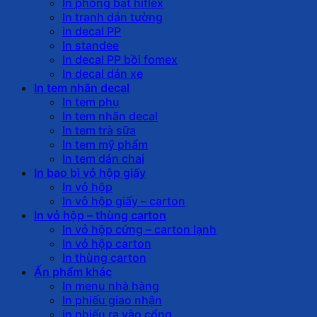
In phông bạt hiflex
In tranh dán tường
in decal PP
In standee
In decal PP bồi fomex
In decal dán xe
In tem nhãn decal
In tem phụ
In tem nhãn decal
In tem trà sữa
In tem mỹ phẩm
In tem dán chai
In bao bì vỏ hộp giấy
In vỏ hộp
In vỏ hộp giấy – carton
In vỏ hộp – thùng carton
In vỏ hộp cứng – carton lạnh
In vỏ hộp carton
In thùng carton
Ấn phẩm khác
In menu nhà hàng
In phiếu giao nhận
in phiếu ra vào cổng