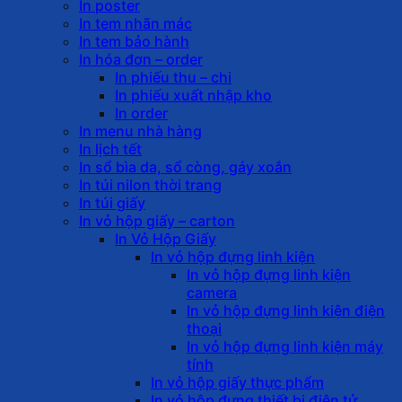
In poster
In tem nhãn mác
In tem bảo hành
In hóa đơn – order
In phiếu thu – chi
In phiếu xuất nhập kho
In order
In menu nhà hàng
In lịch tết
In sổ bìa da, sổ còng, gáy xoắn
In túi nilon thời trang
In túi giấy
In vỏ hộp giấy – carton
In Vỏ Hộp Giấy
In vỏ hộp đựng linh kiện
In vỏ hộp đựng linh kiện
camera
In vỏ hộp đựng linh kiện điện
thoại
In vỏ hộp đựng linh kiện máy
tính
In vỏ hộp giấy thực phẩm
In vỏ hộp đựng thiết bị điện tử