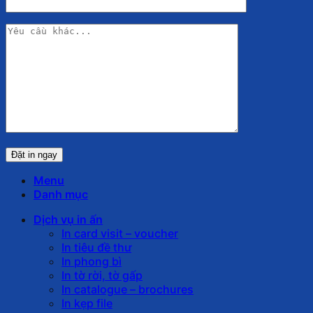
Menu
Danh mục
Dịch vụ in ấn
In card visit – voucher
In tiêu đề thư
In phong bì
In tờ rời, tờ gấp
In catalogue – brochures
In kẹp file