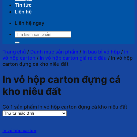
Tin tức
Liên hệ
Liên hệ ngay
Tìm
kiếm:
Trang chủ
/
Danh mục sản phẩm
/
In bao bì vỏ hộp
/
in
vỏ hộp carton
/
In vỏ hộp carton giá rẻ ở đâu
/
In vỏ hộp
carton đựng cá kho niêu đất
In vỏ hộp carton đựng cá
kho niêu đất
Có 1 sản phẩm In vỏ hộp carton đựng cá kho niêu đất
In vỏ hộp carton