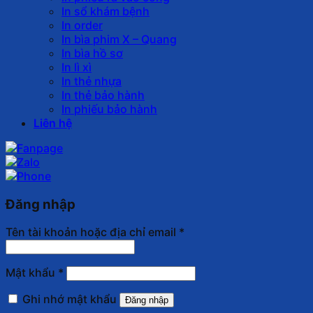
In sổ khám bệnh
In order
In bìa phim X – Quang
In bìa hồ sơ
In lì xì
In thẻ nhựa
In thẻ bảo hành
In phiếu bảo hành
Liên hệ
Đăng nhập
Tên tài khoản hoặc địa chỉ email
*
Mật khẩu
*
Ghi nhớ mật khẩu
Đăng nhập