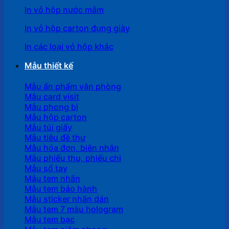
In vỏ hộp nước mắm
In vỏ hộp carton đựng giày
In các loại vỏ hộp khác
Mẫu thiết kế
Mẫu ấn phẩm văn phòng
Mẫu card visit
Mẫu phong bì
Mẫu hộp carton
Mẫu túi giấy
Mẫu tiêu đề thư
Mẫu hóa đơn, biên nhận
Mẫu phiếu thu, phiếu chi
Mẫu sổ tay
Mẫu tem nhãn
Mẫu tem bảo hành
Mẫu sticker nhãn dán
Mẫu tem 7 màu hologram
Mẫu tem bạc