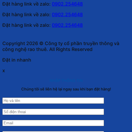
Đặt hàng link về zalo:
0902.254648
Đặt hàng link về zalo:
0902.254648
Đặt hàng link về zalo:
0902.254648
Copyright 2026 © Công ty cổ phần truyền thông và
công nghệ rao thuê. All Rights Reserved
Đặt in nhanh
x
NHẬP THÔNG TIN
Chúng tôi sẽ liên hệ lại ngay sau khi bạn đặt hàng!