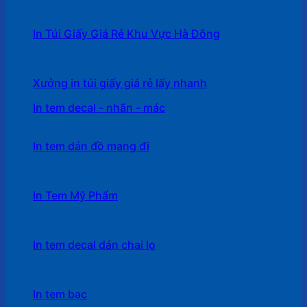
In Túi Giấy Giá Rẻ Khu Vực Hà Đông
Xưởng in túi giấy giá rẻ lấy nhanh
In tem decal - nhãn - mác
In tem dán đồ mang đi
In Tem Mỹ Phẩm
In tem decal dán chai lọ
In tem bạc