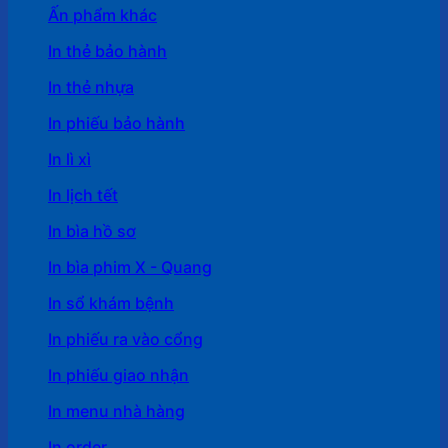
Ấn phẩm khác
In thẻ bảo hành
In thẻ nhựa
In phiếu bảo hành
In lì xì
In lịch tết
In bìa hồ sơ
In bìa phim X - Quang
In sổ khám bệnh
In phiếu ra vào cổng
In phiếu giao nhận
In menu nhà hàng
In order