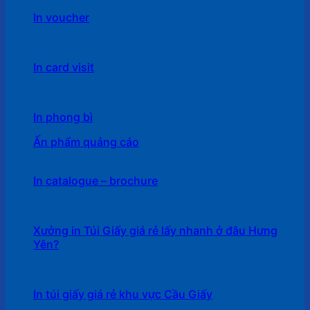
In voucher
In card visit
In phong bì
Ấn phẩm quảng cáo
In catalogue – brochure
Xưởng in Túi Giấy giá rẻ lấy nhanh ở đâu Hưng
Yên?
In túi giấy giá rẻ khu vực Cầu Giấy