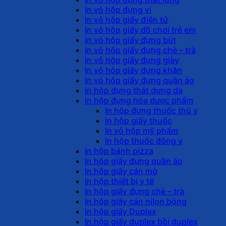
In vỏ hộp đựng ví
In vỏ hộp giấy điện tử
In vỏ hộp giấy đồ chơi trẻ em
In vỏ hộp giấy đựng bút
In vỏ hộp giấy đựng chè – trà
In vỏ hộp giấy đựng giày
In vỏ hộp giấy đựng khăn
In vỏ hộp giấy đựng quần áo
In hộp đựng thắt dưng da
In hộp đựng hóa dược phẩm
In hộp đựng thuốc thú y
In hộp giấy thuốc
In vỏ hộp mỹ phẩm
In hộp thuốc đông y
In hộp bánh pizza
In hộp giấy đựng quần áo
In hộp giấy cán mờ
In hộp thiết bị y tế
In hộp giấy đựng chè – trà
In hộp giấy cán nilon bóng
In hộp giấy Duplex
In hộp giấy duplex bồi duplex