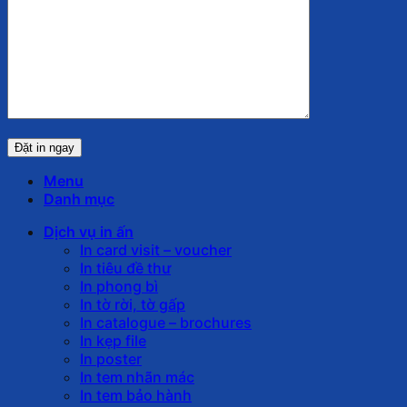
Menu
Danh mục
Dịch vụ in ấn
In card visit – voucher
In tiêu đề thư
In phong bì
In tờ rời, tờ gấp
In catalogue – brochures
In kẹp file
In poster
In tem nhãn mác
In tem bảo hành