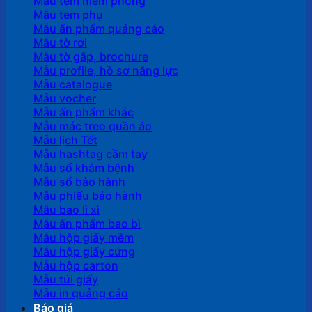
Mẫu tem niêm phong
Mẫu tem phụ
Mẫu ấn phẩm quảng cáo
Mẫu tờ rơi
Mẫu tờ gấp, brochure
Mẫu profile, hồ sơ năng lực
Mẫu catalogue
Mẫu vocher
Mẫu ấn phẩm khác
Mẫu mác treo quần áo
Mẫu lịch Tết
Mẫu hashtag cầm tay
Mẫu sổ khám bệnh
Mẫu sổ bảo hành
Mẫu phiếu bảo hành
Mẫu bao lì xì
Mẫu ấn phẩm bao bì
Mẫu hộp giấy mềm
Mẫu hộp giấy cứng
Mẫu hộp carton
Mẫu túi giấy
Mẫu in quảng cáo
Báo giá