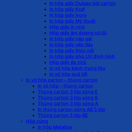
In hộp giấy Dulpex bồi carton
In hộp giấy Kraf
In hộp giấy Ivory
In hộp giấy Mỹ thuật
Hộp giấy in nhũ
Hộp giấy âm dương có lõi
In hộp giấy nắp gài
In hộp giấy xếp đáy
In hộp giấy thúc nổi
In hộp giấy phủ UV định hình
Hộp giấy ép nhũ
in vỏ hộp bánh trung thu
in vỏ hộp quà tết
In vỏ hộp carton – thùng carton
In vỏ hộp – thùng carton
Thùng carton 3 lớp sóng E
Thùng carton 3 lớp sóng B
Thùng carton 3 lớp sóng A
In thùng carton sóng AB 5 lớp
Thùng carton 5 lớp BE
Hộp cứng
In hộp Metalize