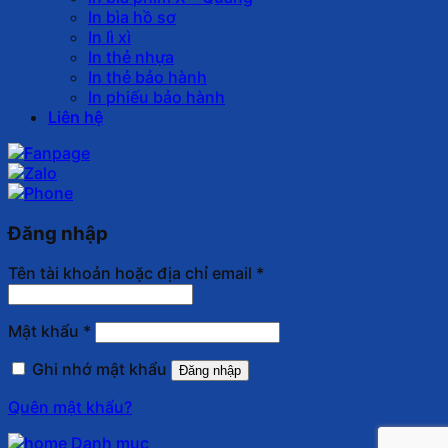
In bìa hồ sơ
In lì xì
In thẻ nhựa
In thẻ bảo hành
In phiếu bảo hành
Liên hệ
Đăng nhập
Tên tài khoản hoặc địa chỉ email
*
Mật khẩu
*
Ghi nhớ mật khẩu
Đăng nhập
Quên mật khẩu?
Danh mục