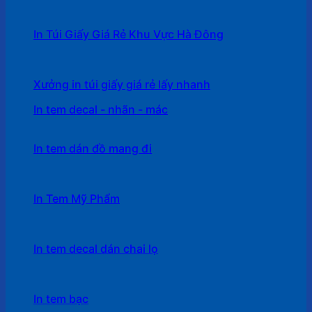
In Túi Giấy Giá Rẻ Khu Vực Hà Đông
Xưởng in túi giấy giá rẻ lấy nhanh
In tem decal - nhãn - mác
In tem dán đồ mang đi
In Tem Mỹ Phẩm
In tem decal dán chai lọ
In tem bạc