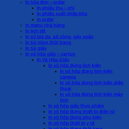
In hóa đơn – order
In phiếu thu – chi
In phiếu xuất nhập kho
In order
In menu nhà hàng
In lịch tết
In sổ bìa da, sổ còng, gáy xoắn
In túi nilon thời trang
In túi giấy
In vỏ hộp giấy – carton
In Vỏ Hộp Giấy
In vỏ hộp đựng linh kiện
In vỏ hộp đựng linh kiện
camera
In vỏ hộp đựng linh kiện điện
thoại
In vỏ hộp đựng linh kiện máy
tính
In vỏ hộp giấy thực phẩm
In vỏ hộp đựng thiết bị điện tử
In vỏ hộp đựng phụ kiện
In vỏ hộp thiết bị y tế
In vỏ hộp đựng thắt lưng