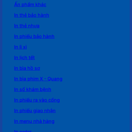
Ấn phẩm khác
In thẻ bảo hành
In thẻ nhựa
In phiếu bảo hành
In lì xì
In lịch tết
In bìa hồ sơ
In bìa phim X - Quang
In sổ khám bệnh
In phiếu ra vào cổng
In phiếu giao nhận
In menu nhà hàng
In order