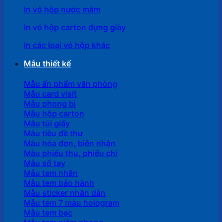
In vỏ hộp nước mắm
In vỏ hộp carton đựng giày
In các loại vỏ hộp khác
Mẫu thiết kế
Mẫu ấn phẩm văn phòng
Mẫu card visit
Mẫu phong bì
Mẫu hộp carton
Mẫu túi giấy
Mẫu tiêu đề thư
Mẫu hóa đơn, biên nhận
Mẫu phiếu thu, phiếu chi
Mẫu sổ tay
Mẫu tem nhãn
Mẫu tem bảo hành
Mẫu sticker nhãn dán
Mẫu tem 7 màu hologram
Mẫu tem bạc