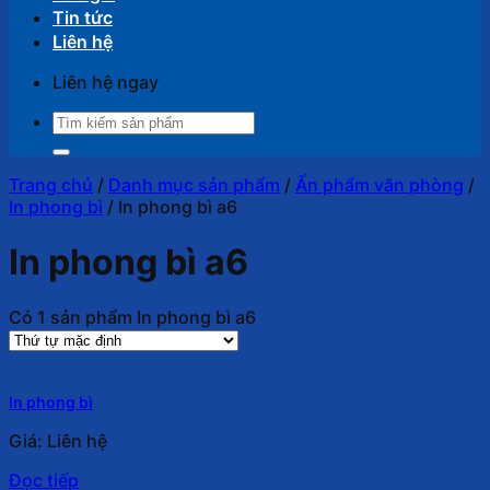
Tin tức
Liên hệ
Liên hệ ngay
Tìm
kiếm:
Trang chủ
/
Danh mục sản phẩm
/
Ấn phẩm văn phòng
/
In phong bì
/
In phong bì a6
In phong bì a6
Có 1 sản phẩm In phong bì a6
In phong bì
Giá: Liên hệ
Đọc tiếp