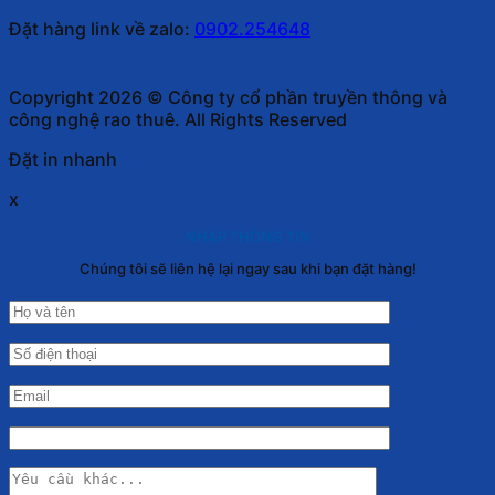
Đặt hàng link về zalo:
0902.254648
Copyright 2026 © Công ty cổ phần truyền thông và
công nghệ rao thuê. All Rights Reserved
Đặt in nhanh
x
NHẬP THÔNG TIN
Chúng tôi sẽ liên hệ lại ngay sau khi bạn đặt hàng!