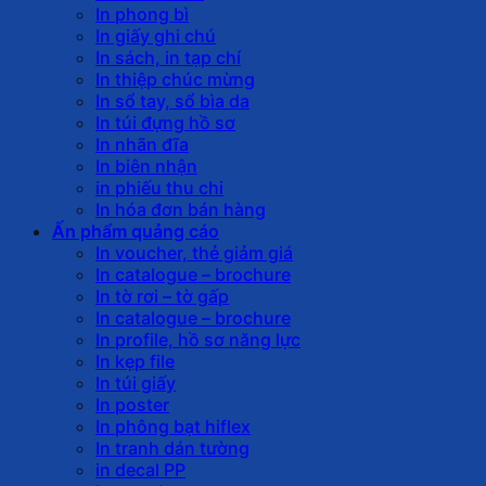
In phong bì
In giấy ghi chú
In sách, in tạp chí
In thiệp chúc mừng
In sổ tay, sổ bìa da
In túi đựng hồ sơ
In nhãn đĩa
In biên nhận
in phiếu thu chi
In hóa đơn bán hàng
Ấn phẩm quảng cáo
In voucher, thẻ giảm giá
In catalogue – brochure
In tờ rơi – tờ gấp
In catalogue – brochure
In profile, hồ sơ năng lực
In kẹp file
In túi giấy
In poster
In phông bạt hiflex
In tranh dán tường
in decal PP