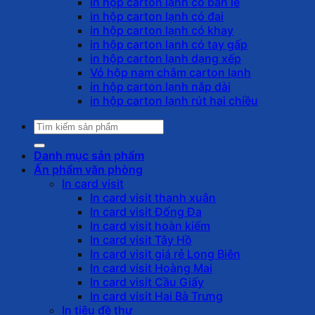
in hộp carton lạnh có bản lề
in hộp carton lạnh có đai
in hộp carton lạnh có khay
in hộp carton lạnh có tay gấp
in hộp carton lạnh dạng xếp
Vỏ hộp nam châm carton lạnh
in hộp carton lạnh nắp dài
in hộp carton lạnh rút hai chiều
Tìm
kiếm:
Danh mục sản phẩm
Ấn phẩm văn phòng
In card visit
In card visit thanh xuân
In card visit Đống Đa
In card visit hoàn kiếm
In card visit Tây Hồ
In card visit giá rẻ Long Biên
In card visit Hoàng Mai
In card visit Cầu Giấy
In card visit Hai Bà Trưng
In tiêu đề thư