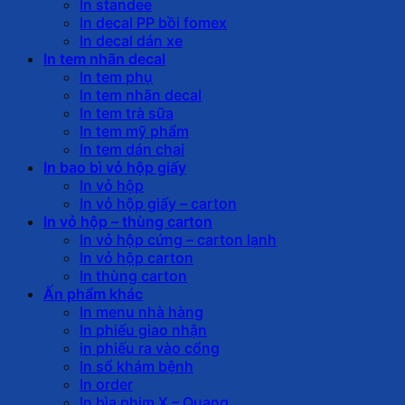
In standee
In decal PP bồi fomex
In decal dán xe
In tem nhãn decal
In tem phụ
In tem nhãn decal
In tem trà sữa
In tem mỹ phẩm
In tem dán chai
In bao bì vỏ hộp giấy
In vỏ hộp
In vỏ hộp giấy – carton
In vỏ hộp – thùng carton
In vỏ hộp cứng – carton lạnh
In vỏ hộp carton
In thùng carton
Ấn phẩm khác
In menu nhà hàng
In phiếu giao nhận
in phiếu ra vào cổng
In sổ khám bệnh
In order
In bìa phim X – Quang