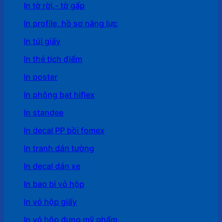
In tờ rời,- tờ gấp
In profile, hồ sơ năng lực
In túi giấy
In thẻ tích điểm
In poster
In phông bạt hiflex
In standee
In decal PP bồi fomex
In tranh dán tường
In decal dán xe
In bao bì vỏ hộp
In vỏ hộp giấy
In vỏ hộp đựng mỹ phẩm