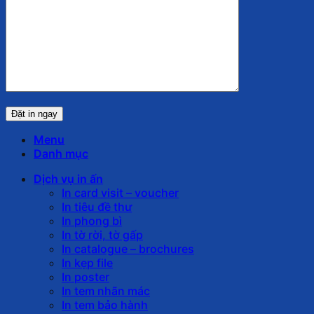
Menu
Danh mục
Dịch vụ in ấn
In card visit – voucher
In tiêu đề thư
In phong bì
In tờ rời, tờ gấp
In catalogue – brochures
In kẹp file
In poster
In tem nhãn mác
In tem bảo hành