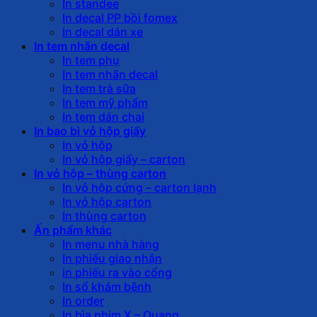
In standee
In decal PP bồi fomex
In decal dán xe
In tem nhãn decal
In tem phụ
In tem nhãn decal
In tem trà sữa
In tem mỹ phẩm
In tem dán chai
In bao bì vỏ hộp giấy
In vỏ hộp
In vỏ hộp giấy – carton
In vỏ hộp – thùng carton
In vỏ hộp cứng – carton lạnh
In vỏ hộp carton
In thùng carton
Ấn phẩm khác
In menu nhà hàng
In phiếu giao nhận
in phiếu ra vào cổng
In sổ khám bệnh
In order
In bìa phim X – Quang