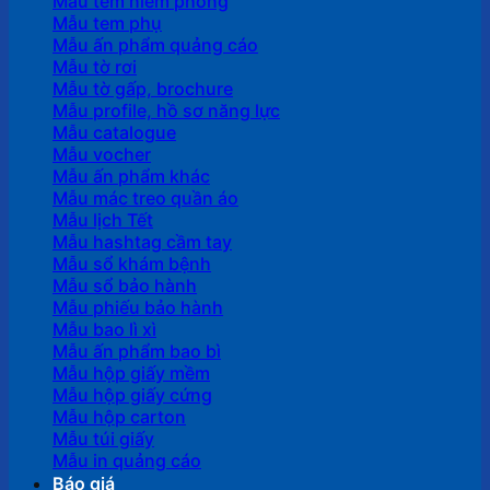
Mẫu tem niêm phong
Mẫu tem phụ
Mẫu ấn phẩm quảng cáo
Mẫu tờ rơi
Mẫu tờ gấp, brochure
Mẫu profile, hồ sơ năng lực
Mẫu catalogue
Mẫu vocher
Mẫu ấn phẩm khác
Mẫu mác treo quần áo
Mẫu lịch Tết
Mẫu hashtag cầm tay
Mẫu sổ khám bệnh
Mẫu sổ bảo hành
Mẫu phiếu bảo hành
Mẫu bao lì xì
Mẫu ấn phẩm bao bì
Mẫu hộp giấy mềm
Mẫu hộp giấy cứng
Mẫu hộp carton
Mẫu túi giấy
Mẫu in quảng cáo
Báo giá