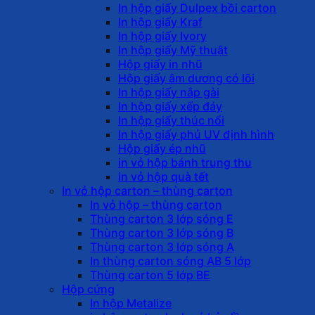
In hộp giấy Dulpex bồi carton
In hộp giấy Kraf
In hộp giấy Ivory
In hộp giấy Mỹ thuật
Hộp giấy in nhũ
Hộp giấy âm dương có lõi
In hộp giấy nắp gài
In hộp giấy xếp đáy
In hộp giấy thúc nổi
In hộp giấy phủ UV định hình
Hộp giấy ép nhũ
in vỏ hộp bánh trung thu
in vỏ hộp quà tết
In vỏ hộp carton – thùng carton
In vỏ hộp – thùng carton
Thùng carton 3 lớp sóng E
Thùng carton 3 lớp sóng B
Thùng carton 3 lớp sóng A
In thùng carton sóng AB 5 lớp
Thùng carton 5 lớp BE
Hộp cứng
In hộp Metalize