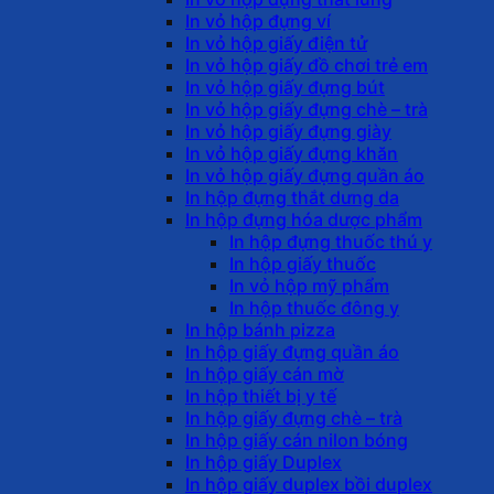
In vỏ hộp đựng ví
In vỏ hộp giấy điện tử
In vỏ hộp giấy đồ chơi trẻ em
In vỏ hộp giấy đựng bút
In vỏ hộp giấy đựng chè – trà
In vỏ hộp giấy đựng giày
In vỏ hộp giấy đựng khăn
In vỏ hộp giấy đựng quần áo
In hộp đựng thắt dưng da
In hộp đựng hóa dược phẩm
In hộp đựng thuốc thú y
In hộp giấy thuốc
In vỏ hộp mỹ phẩm
In hộp thuốc đông y
In hộp bánh pizza
In hộp giấy đựng quần áo
In hộp giấy cán mờ
In hộp thiết bị y tế
In hộp giấy đựng chè – trà
In hộp giấy cán nilon bóng
In hộp giấy Duplex
In hộp giấy duplex bồi duplex