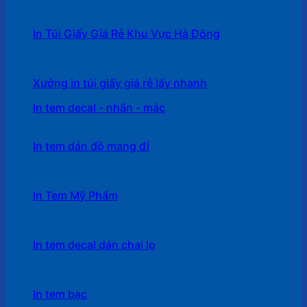
In Túi Giấy Giá Rẻ Khu Vực Hà Đông
Xưởng in túi giấy giá rẻ lấy nhanh
In tem decal - nhãn - mác
In tem dán đồ mang đi
In Tem Mỹ Phẩm
In tem decal dán chai lọ
In tem bạc