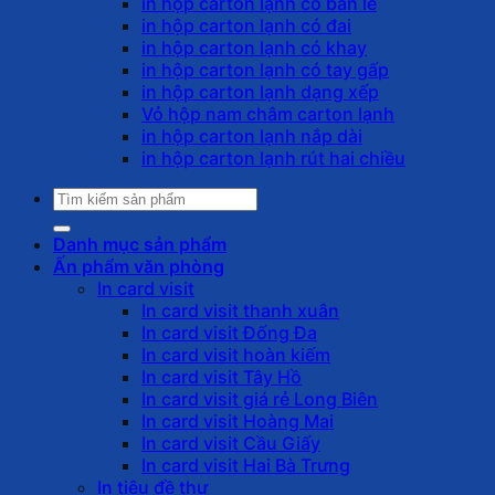
in hộp carton lạnh có bản lề
in hộp carton lạnh có đai
in hộp carton lạnh có khay
in hộp carton lạnh có tay gấp
in hộp carton lạnh dạng xếp
Vỏ hộp nam châm carton lạnh
in hộp carton lạnh nắp dài
in hộp carton lạnh rút hai chiều
Tìm
kiếm:
Danh mục sản phẩm
Ấn phẩm văn phòng
In card visit
In card visit thanh xuân
In card visit Đống Đa
In card visit hoàn kiếm
In card visit Tây Hồ
In card visit giá rẻ Long Biên
In card visit Hoàng Mai
In card visit Cầu Giấy
In card visit Hai Bà Trưng
In tiêu đề thư