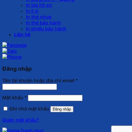
In bìa hồ sơ
In lì xì
In thẻ nhựa
In thẻ bảo hành
In phiếu bảo hành
Liên hệ
Đăng nhập
Tên tài khoản hoặc địa chỉ email
*
Mật khẩu
*
Ghi nhớ mật khẩu
Đăng nhập
Quên mật khẩu?
Danh mục