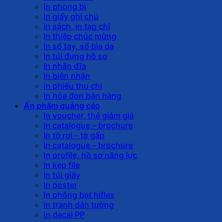
In phong bì
In giấy ghi chú
In sách, in tạp chí
In thiệp chúc mừng
In sổ tay, sổ bìa da
In túi đựng hồ sơ
In nhãn đĩa
In biên nhận
in phiếu thu chi
In hóa đơn bán hàng
Ấn phẩm quảng cáo
In voucher, thẻ giảm giá
In catalogue – brochure
In tờ rơi – tờ gấp
In catalogue – brochure
In profile, hồ sơ năng lực
In kẹp file
In túi giấy
In poster
In phông bạt hiflex
In tranh dán tường
in decal PP