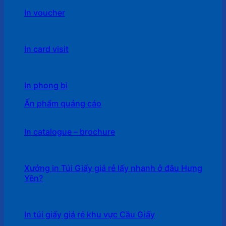
In voucher
In card visit
In phong bì
Ấn phẩm quảng cáo
In catalogue – brochure
Xưởng in Túi Giấy giá rẻ lấy nhanh ở đâu Hưng
Yên?
In túi giấy giá rẻ khu vực Cầu Giấy