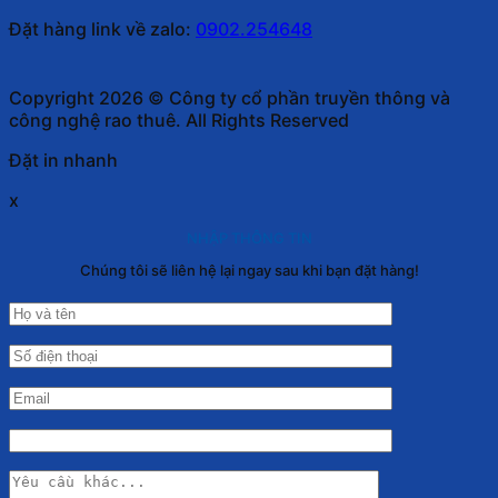
Đặt hàng link về zalo:
0902.254648
Copyright 2026 © Công ty cổ phần truyền thông và
công nghệ rao thuê. All Rights Reserved
Đặt in nhanh
x
NHẬP THÔNG TIN
Chúng tôi sẽ liên hệ lại ngay sau khi bạn đặt hàng!