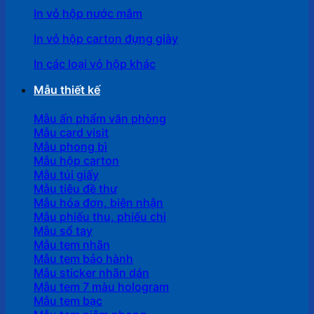
In vỏ hộp nước mắm
In vỏ hộp carton đựng giày
In các loại vỏ hộp khác
Mẫu thiết kế
Mẫu ấn phẩm văn phòng
Mẫu card visit
Mẫu phong bì
Mẫu hộp carton
Mẫu túi giấy
Mẫu tiêu đề thư
Mẫu hóa đơn, biên nhận
Mẫu phiếu thu, phiếu chi
Mẫu sổ tay
Mẫu tem nhãn
Mẫu tem bảo hành
Mẫu sticker nhãn dán
Mẫu tem 7 màu hologram
Mẫu tem bạc