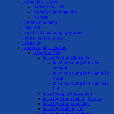
In hóa đơn – order
In phiếu thu – chi
In phiếu xuất nhập kho
In order
In menu nhà hàng
In lịch tết
In sổ bìa da, sổ còng, gáy xoắn
In túi nilon thời trang
In túi giấy
In vỏ hộp giấy – carton
In Vỏ Hộp Giấy
In vỏ hộp đựng linh kiện
In vỏ hộp đựng linh kiện
camera
In vỏ hộp đựng linh kiện điện
thoại
In vỏ hộp đựng linh kiện máy
tính
In vỏ hộp giấy thực phẩm
In vỏ hộp đựng thiết bị điện tử
In vỏ hộp đựng phụ kiện
In vỏ hộp thiết bị y tế
In vỏ hộp đựng thắt lưng