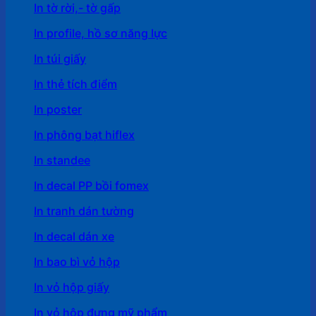
In tờ rời,- tờ gấp
In profile, hồ sơ năng lực
In túi giấy
In thẻ tích điểm
In poster
In phông bạt hiflex
In standee
In decal PP bồi fomex
In tranh dán tường
In decal dán xe
In bao bì vỏ hộp
In vỏ hộp giấy
In vỏ hộp đựng mỹ phẩm