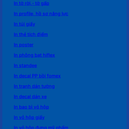
In tờ rời,- tờ gấp
In profile, hồ sơ năng lực
In túi giấy
In thẻ tích điểm
In poster
In phông bạt hiflex
In standee
In decal PP bồi fomex
In tranh dán tường
In decal dán xe
In bao bì vỏ hộp
In vỏ hộp giấy
In vỏ hộp đựng mỹ phẩm