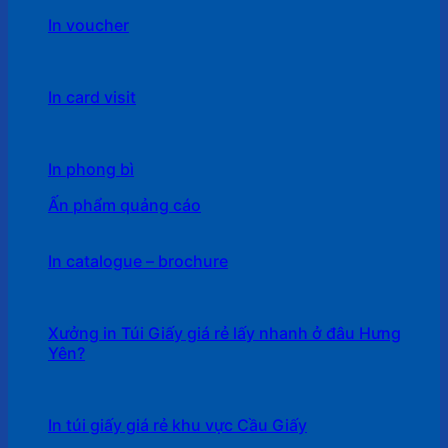
In voucher
In card visit
In phong bì
Ấn phẩm quảng cáo
In catalogue – brochure
Xưởng in Túi Giấy giá rẻ lấy nhanh ở đâu Hưng
Yên?
In túi giấy giá rẻ khu vực Cầu Giấy