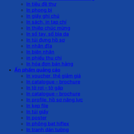
In tiêu đề thư
In phong bì
In giấy ghi chú
In sách, in tạp chí
In thiệp chúc mừng
In sổ tay, sổ bìa da
In túi đựng hồ sơ
In nhãn đĩa
In biên nhận
in phiếu thu chi
In hóa đơn bán hàng
Ấn phẩm quảng cáo
In voucher, thẻ giảm giá
In catalogue – brochure
In tờ rơi – tờ gấp
In catalogue – brochure
In profile, hồ sơ năng lực
In kẹp file
In túi giấy
In poster
In phông bạt hiflex
In tranh dán tường