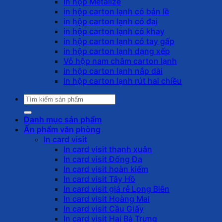
In hộp Metalize
in hộp carton lạnh có bản lề
in hộp carton lạnh có đai
in hộp carton lạnh có khay
in hộp carton lạnh có tay gấp
in hộp carton lạnh dạng xếp
Vỏ hộp nam châm carton lạnh
in hộp carton lạnh nắp dài
in hộp carton lạnh rút hai chiều
Tìm
kiếm:
Danh mục sản phẩm
Ấn phẩm văn phòng
In card visit
In card visit thanh xuân
In card visit Đống Đa
In card visit hoàn kiếm
In card visit Tây Hồ
In card visit giá rẻ Long Biên
In card visit Hoàng Mai
In card visit Cầu Giấy
In card visit Hai Bà Trưng