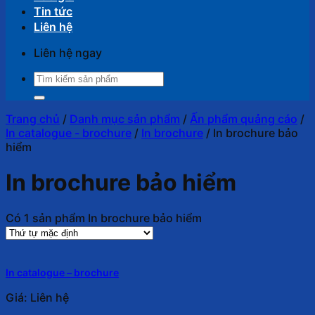
Tin tức
Liên hệ
Liên hệ ngay
Tìm
kiếm:
Trang chủ
/
Danh mục sản phẩm
/
Ấn phẩm quảng cáo
/
In catalogue - brochure
/
In brochure
/
In brochure bảo
hiểm
In brochure bảo hiểm
Có 1 sản phẩm In brochure bảo hiểm
In catalogue – brochure
Giá: Liên hệ