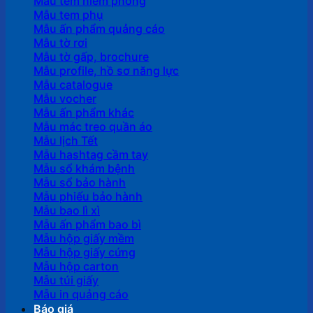
Mẫu tem niêm phong
Mẫu tem phụ
Mẫu ấn phẩm quảng cáo
Mẫu tờ rơi
Mẫu tờ gấp, brochure
Mẫu profile, hồ sơ năng lực
Mẫu catalogue
Mẫu vocher
Mẫu ấn phẩm khác
Mẫu mác treo quần áo
Mẫu lịch Tết
Mẫu hashtag cầm tay
Mẫu sổ khám bệnh
Mẫu sổ bảo hành
Mẫu phiếu bảo hành
Mẫu bao lì xì
Mẫu ấn phẩm bao bì
Mẫu hộp giấy mềm
Mẫu hộp giấy cứng
Mẫu hộp carton
Mẫu túi giấy
Mẫu in quảng cáo
Báo giá