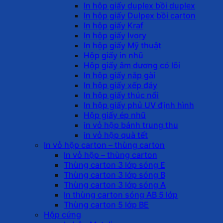
In hộp giấy duplex bồi duplex
In hộp giấy Dulpex bồi carton
In hộp giấy Kraf
In hộp giấy Ivory
In hộp giấy Mỹ thuật
Hộp giấy in nhũ
Hộp giấy âm dương có lõi
In hộp giấy nắp gài
In hộp giấy xếp đáy
In hộp giấy thúc nổi
In hộp giấy phủ UV định hình
Hộp giấy ép nhũ
in vỏ hộp bánh trung thu
in vỏ hộp quà tết
In vỏ hộp carton – thùng carton
In vỏ hộp – thùng carton
Thùng carton 3 lớp sóng E
Thùng carton 3 lớp sóng B
Thùng carton 3 lớp sóng A
In thùng carton sóng AB 5 lớp
Thùng carton 5 lớp BE
Hộp cứng