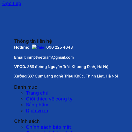
Đọc tiếp
Thông tin liên hệ
Hotline:
090 225 4648
Email:
inmptvietnam@gmail.com
VPGD:
369 đường Nguyễn Trãi, Khương Đình, Hà Nội
Xưởng SX:
Cụm Làng nghề Triều Khúc, Thịnh Liệt, Hà Nội
Danh mục
Trang chủ
Giới thiệu về công ty
Sản phẩm
Dịch vụ in
Chính sách
Chính sách bảo mật