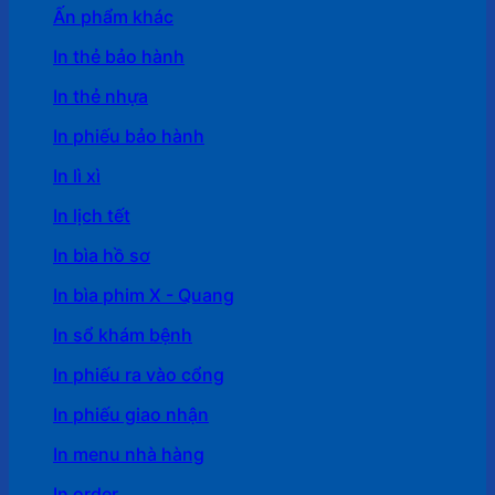
Ấn phẩm khác
In thẻ bảo hành
In thẻ nhựa
In phiếu bảo hành
In lì xì
In lịch tết
In bìa hồ sơ
In bìa phim X - Quang
In sổ khám bệnh
In phiếu ra vào cổng
In phiếu giao nhận
In menu nhà hàng
In order