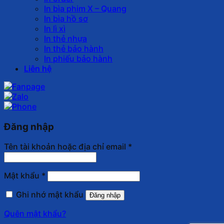
In bìa phim X – Quang
In bìa hồ sơ
In lì xì
In thẻ nhựa
In thẻ bảo hành
In phiếu bảo hành
Liên hệ
Đăng nhập
Tên tài khoản hoặc địa chỉ email
*
Mật khẩu
*
Ghi nhớ mật khẩu
Đăng nhập
Quên mật khẩu?