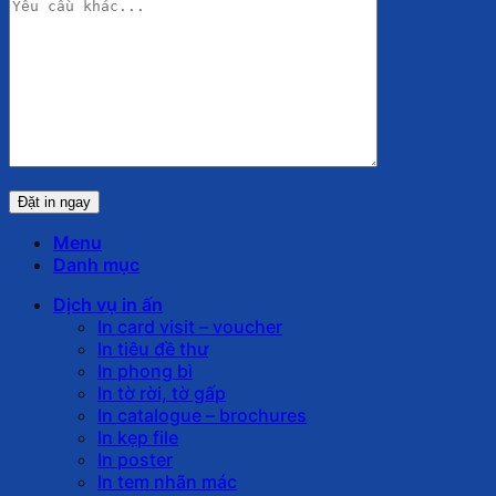
Menu
Danh mục
Dịch vụ in ấn
In card visit – voucher
In tiêu đề thư
In phong bì
In tờ rời, tờ gấp
In catalogue – brochures
In kẹp file
In poster
In tem nhãn mác