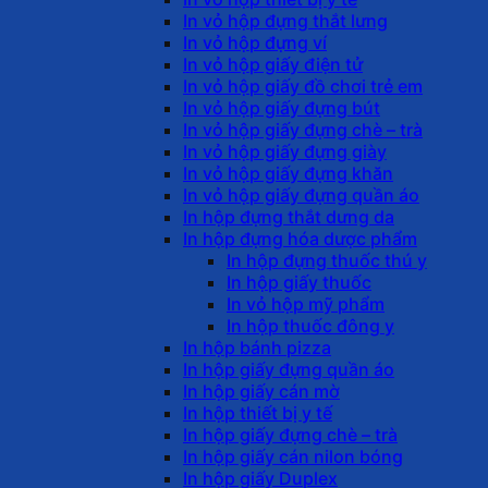
In vỏ hộp đựng thắt lưng
In vỏ hộp đựng ví
In vỏ hộp giấy điện tử
In vỏ hộp giấy đồ chơi trẻ em
In vỏ hộp giấy đựng bút
In vỏ hộp giấy đựng chè – trà
In vỏ hộp giấy đựng giày
In vỏ hộp giấy đựng khăn
In vỏ hộp giấy đựng quần áo
In hộp đựng thắt dưng da
In hộp đựng hóa dược phẩm
In hộp đựng thuốc thú y
In hộp giấy thuốc
In vỏ hộp mỹ phẩm
In hộp thuốc đông y
In hộp bánh pizza
In hộp giấy đựng quần áo
In hộp giấy cán mờ
In hộp thiết bị y tế
In hộp giấy đựng chè – trà
In hộp giấy cán nilon bóng
In hộp giấy Duplex