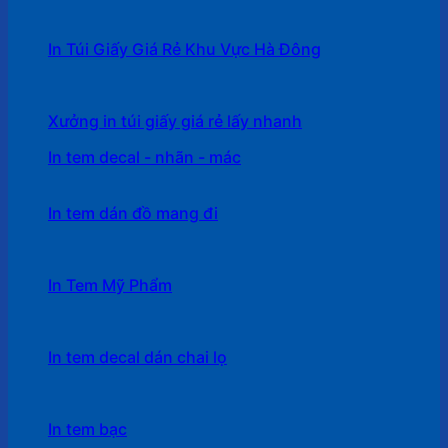
In Túi Giấy Giá Rẻ Khu Vực Hà Đông
Xưởng in túi giấy giá rẻ lấy nhanh
In tem decal - nhãn - mác
In tem dán đồ mang đi
In Tem Mỹ Phẩm
In tem decal dán chai lọ
In tem bạc