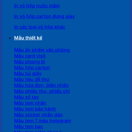
In vỏ hộp nước mắm
In vỏ hộp carton đựng giày
In các loại vỏ hộp khác
Mẫu thiết kế
Mẫu ấn phẩm văn phòng
Mẫu card visit
Mẫu phong bì
Mẫu hộp carton
Mẫu túi giấy
Mẫu tiêu đề thư
Mẫu hóa đơn, biên nhận
Mẫu phiếu thu, phiếu chi
Mẫu sổ tay
Mẫu tem nhãn
Mẫu tem bảo hành
Mẫu sticker nhãn dán
Mẫu tem 7 màu hologram
Mẫu tem bạc