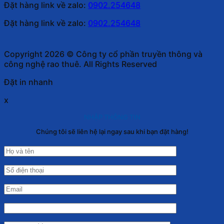
Đặt hàng link về zalo:
0902.254648
Đặt hàng link về zalo:
0902.254648
Copyright 2026 © Công ty cổ phần truyền thông và
công nghệ rao thuê. All Rights Reserved
Đặt in nhanh
x
NHẬP THÔNG TIN
Chúng tôi sẽ liên hệ lại ngay sau khi bạn đặt hàng!