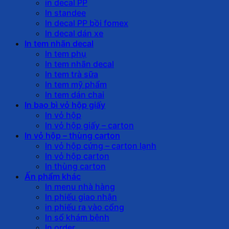
in decal PP
In standee
In decal PP bồi fomex
In decal dán xe
In tem nhãn decal
In tem phụ
In tem nhãn decal
In tem trà sữa
In tem mỹ phẩm
In tem dán chai
In bao bì vỏ hộp giấy
In vỏ hộp
In vỏ hộp giấy – carton
In vỏ hộp – thùng carton
In vỏ hộp cứng – carton lạnh
In vỏ hộp carton
In thùng carton
Ấn phẩm khác
In menu nhà hàng
In phiếu giao nhận
in phiếu ra vào cổng
In sổ khám bệnh
In order