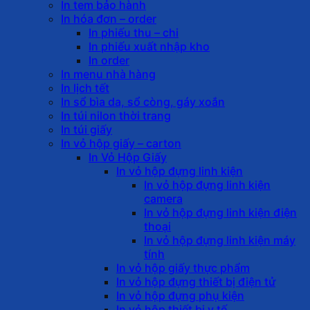
In tem bảo hành
In hóa đơn – order
In phiếu thu – chi
In phiếu xuất nhập kho
In order
In menu nhà hàng
In lịch tết
In sổ bìa da, sổ còng, gáy xoắn
In túi nilon thời trang
In túi giấy
In vỏ hộp giấy – carton
In Vỏ Hộp Giấy
In vỏ hộp đựng linh kiện
In vỏ hộp đựng linh kiện
camera
In vỏ hộp đựng linh kiện điện
thoại
In vỏ hộp đựng linh kiện máy
tính
In vỏ hộp giấy thực phẩm
In vỏ hộp đựng thiết bị điện tử
In vỏ hộp đựng phụ kiện
In vỏ hộp thiết bị y tế