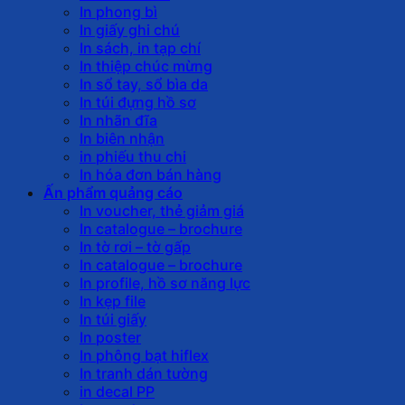
In phong bì
In giấy ghi chú
In sách, in tạp chí
In thiệp chúc mừng
In sổ tay, sổ bìa da
In túi đựng hồ sơ
In nhãn đĩa
In biên nhận
in phiếu thu chi
In hóa đơn bán hàng
Ấn phẩm quảng cáo
In voucher, thẻ giảm giá
In catalogue – brochure
In tờ rơi – tờ gấp
In catalogue – brochure
In profile, hồ sơ năng lực
In kẹp file
In túi giấy
In poster
In phông bạt hiflex
In tranh dán tường
in decal PP