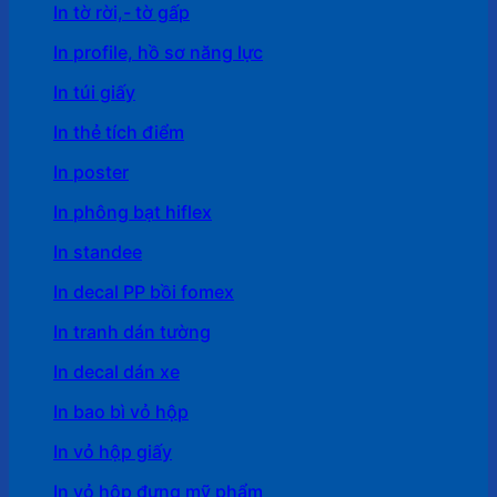
In tờ rời,- tờ gấp
In profile, hồ sơ năng lực
In túi giấy
In thẻ tích điểm
In poster
In phông bạt hiflex
In standee
In decal PP bồi fomex
In tranh dán tường
In decal dán xe
In bao bì vỏ hộp
In vỏ hộp giấy
In vỏ hộp đựng mỹ phẩm