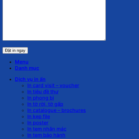
Menu
Danh mục
Dịch vụ in ấn
In card visit – voucher
In tiêu đề thư
In phong bì
In tờ rời, tờ gấp
In catalogue – brochures
In kẹp file
In poster
In tem nhãn mác
In tem bảo hành