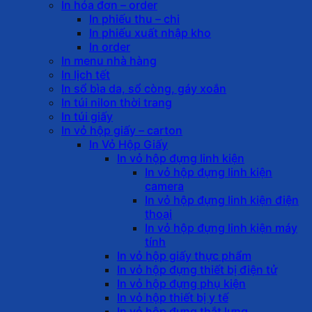
In hóa đơn – order
In phiếu thu – chi
In phiếu xuất nhập kho
In order
In menu nhà hàng
In lịch tết
In sổ bìa da, sổ còng, gáy xoắn
In túi nilon thời trang
In túi giấy
In vỏ hộp giấy – carton
In Vỏ Hộp Giấy
In vỏ hộp đựng linh kiện
In vỏ hộp đựng linh kiện
camera
In vỏ hộp đựng linh kiện điện
thoại
In vỏ hộp đựng linh kiện máy
tính
In vỏ hộp giấy thực phẩm
In vỏ hộp đựng thiết bị điện tử
In vỏ hộp đựng phụ kiện
In vỏ hộp thiết bị y tế
In vỏ hộp đựng thắt lưng