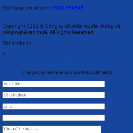
Đặt hàng link về zalo:
0902.254648
Copyright 2026 © Công ty cổ phần truyền thông và
công nghệ rao thuê. All Rights Reserved
Đặt in nhanh
x
NHẬP THÔNG TIN
Chúng tôi sẽ liên hệ lại ngay sau khi bạn đặt hàng!