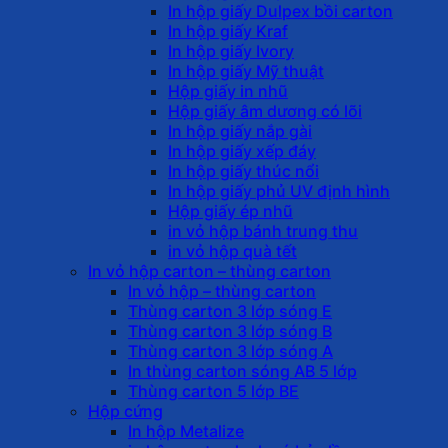
In hộp giấy Dulpex bồi carton
In hộp giấy Kraf
In hộp giấy Ivory
In hộp giấy Mỹ thuật
Hộp giấy in nhũ
Hộp giấy âm dương có lõi
In hộp giấy nắp gài
In hộp giấy xếp đáy
In hộp giấy thúc nổi
In hộp giấy phủ UV định hình
Hộp giấy ép nhũ
in vỏ hộp bánh trung thu
in vỏ hộp quà tết
In vỏ hộp carton – thùng carton
In vỏ hộp – thùng carton
Thùng carton 3 lớp sóng E
Thùng carton 3 lớp sóng B
Thùng carton 3 lớp sóng A
In thùng carton sóng AB 5 lớp
Thùng carton 5 lớp BE
Hộp cứng
In hộp Metalize