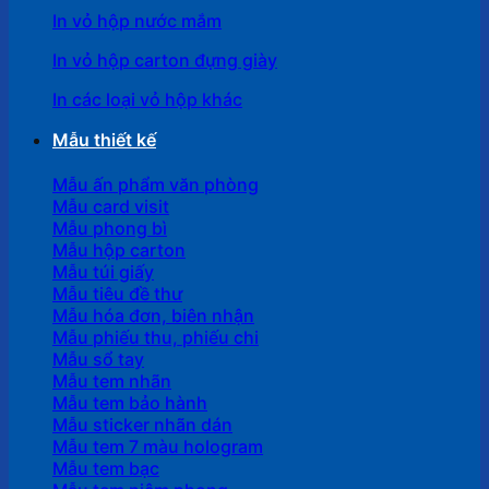
In vỏ hộp nước mắm
In vỏ hộp carton đựng giày
In các loại vỏ hộp khác
Mẫu thiết kế
Mẫu ấn phẩm văn phòng
Mẫu card visit
Mẫu phong bì
Mẫu hộp carton
Mẫu túi giấy
Mẫu tiêu đề thư
Mẫu hóa đơn, biên nhận
Mẫu phiếu thu, phiếu chi
Mẫu sổ tay
Mẫu tem nhãn
Mẫu tem bảo hành
Mẫu sticker nhãn dán
Mẫu tem 7 màu hologram
Mẫu tem bạc