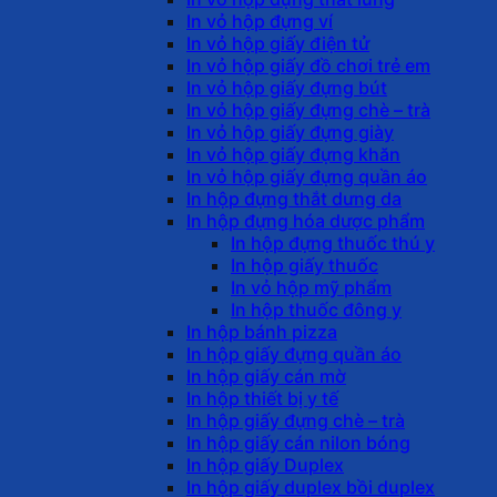
In vỏ hộp đựng ví
In vỏ hộp giấy điện tử
In vỏ hộp giấy đồ chơi trẻ em
In vỏ hộp giấy đựng bút
In vỏ hộp giấy đựng chè – trà
In vỏ hộp giấy đựng giày
In vỏ hộp giấy đựng khăn
In vỏ hộp giấy đựng quần áo
In hộp đựng thắt dưng da
In hộp đựng hóa dược phẩm
In hộp đựng thuốc thú y
In hộp giấy thuốc
In vỏ hộp mỹ phẩm
In hộp thuốc đông y
In hộp bánh pizza
In hộp giấy đựng quần áo
In hộp giấy cán mờ
In hộp thiết bị y tế
In hộp giấy đựng chè – trà
In hộp giấy cán nilon bóng
In hộp giấy Duplex
In hộp giấy duplex bồi duplex