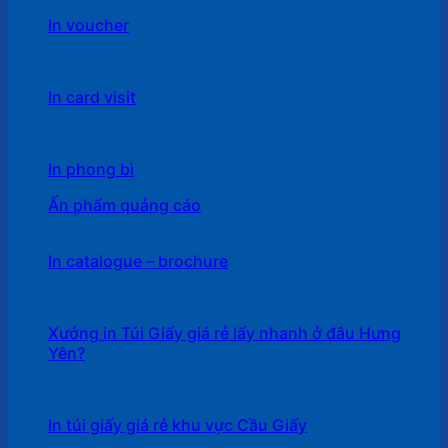
In voucher
In card visit
In phong bì
Ấn phẩm quảng cáo
In catalogue – brochure
Xưởng in Túi Giấy giá rẻ lấy nhanh ở đâu Hưng
Yên?
In túi giấy giá rẻ khu vực Cầu Giấy