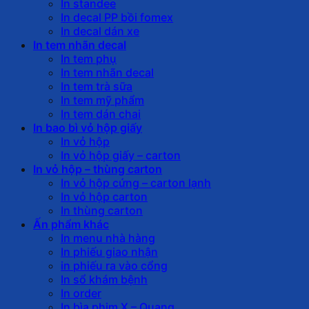
In standee
In decal PP bồi fomex
In decal dán xe
In tem nhãn decal
In tem phụ
In tem nhãn decal
In tem trà sữa
In tem mỹ phẩm
In tem dán chai
In bao bì vỏ hộp giấy
In vỏ hộp
In vỏ hộp giấy – carton
In vỏ hộp – thùng carton
In vỏ hộp cứng – carton lạnh
In vỏ hộp carton
In thùng carton
Ấn phẩm khác
In menu nhà hàng
In phiếu giao nhận
in phiếu ra vào cổng
In sổ khám bệnh
In order
In bìa phim X – Quang