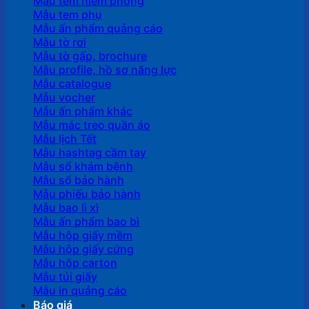
Mẫu tem niêm phong
Mẫu tem phụ
Mẫu ấn phẩm quảng cáo
Mẫu tờ rơi
Mẫu tờ gấp, brochure
Mẫu profile, hồ sơ năng lực
Mẫu catalogue
Mẫu vocher
Mẫu ấn phẩm khác
Mẫu mác treo quần áo
Mẫu lịch Tết
Mẫu hashtag cầm tay
Mẫu sổ khám bệnh
Mẫu sổ bảo hành
Mẫu phiếu bảo hành
Mẫu bao lì xì
Mẫu ấn phẩm bao bì
Mẫu hộp giấy mềm
Mẫu hộp giấy cứng
Mẫu hộp carton
Mẫu túi giấy
Mẫu in quảng cáo
Báo giá