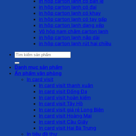
in hộp carton lạnh có bản lề
in hộp carton lạnh có đai
in hộp carton lạnh có khay
in hộp carton lạnh có tay gấp
in hộp carton lạnh dạng xếp
Vỏ hộp nam châm carton lạnh
in hộp carton lạnh nắp dài
in hộp carton lạnh rút hai chiều
Tìm
kiếm:
Danh mục sản phẩm
Ấn phẩm văn phòng
In card visit
In card visit thanh xuân
In card visit Đống Đa
In card visit hoàn kiếm
In card visit Tây Hồ
In card visit giá rẻ Long Biên
In card visit Hoàng Mai
In card visit Cầu Giấy
In card visit Hai Bà Trưng
In tiêu đề thư