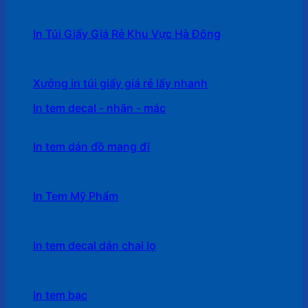
In Túi Giấy Giá Rẻ Khu Vực Hà Đông
Xưởng in túi giấy giá rẻ lấy nhanh
In tem decal - nhãn - mác
In tem dán đồ mang đi
In Tem Mỹ Phẩm
In tem decal dán chai lọ
In tem bạc