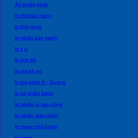
Ấn phẩm khác
In thẻ bảo hành
In thẻ nhựa
In phiếu bảo hành
In lì xì
In lịch tết
In bìa hồ sơ
In bìa phim X - Quang
In sổ khám bệnh
In phiếu ra vào cổng
In phiếu giao nhận
In menu nhà hàng
In order