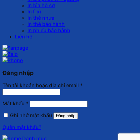
In bìa hồ sơ
In lì xì
In thẻ nhựa
In thẻ bảo hành
In phiếu bảo hành
Liên hệ
Đăng nhập
Tên tài khoản hoặc địa chỉ email
*
Mật khẩu
*
Ghi nhớ mật khẩu
Đăng nhập
Quên mật khẩu?
Danh mục